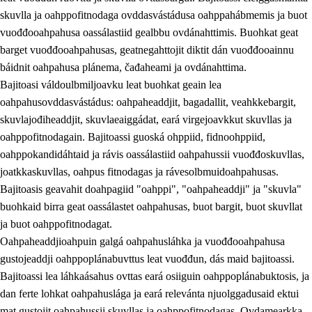
skuvlla ja oahppofitnodaga ovddasvástádusa oahppahábmemis ja buot
vuođđooahpahusa oassálastiid gealbbu ovdánahttimis. Buohkat geat
barget vuođđooahpahusas, geatnegahttojit diktit dán vuođđooainnu
báidnit oahpahusa plánema, čađaheami ja ovdánahttima.
Bajitoasi váldoulbmiljoavku leat buohkat geain lea
oahpahusovddasvástádus: oahpaheaddjit, bagadallit, veahkkebargit,
skuvlajođiheaddjit, skuvlaeaiggádat, eará virgejoavkkut skuvllas ja
oahppofitnodagain. Bajitoassi guoská ohppiid, fidnoohppiid,
oahppokandidáhtaid ja rávis oassálastiid oahpahussii vuođđoskuvllas,
joatkkaskuvllas, oahpus fitnodagas ja rávesolbmuidoahpahusas.
Bajitoasis geavahit doahpagiid "oahppi", "oahpaheaddji" ja "skuvla"
buohkaid birra geat oassálastet oahpahusas, buot bargit, buot skuvllat
ja buot oahppofitnodagat.
Oahpaheaddjioahpuin galgá oahpahusláhka ja vuođđooahpahusa
gustojeaddji oahppoplánabuvttus leat vuođđun, dás maid bajitoassi.
Bajitoassi lea láhkaásahus ovttas eará osiiguin oahppoplánabuktosis, ja
dan ferte lohkat oahpahuslága ja eará relevánta njuolggadusaid ektui
mat gustojit oahpahussii skuvllas ja oahppofitnodagas. Ovdamearkka