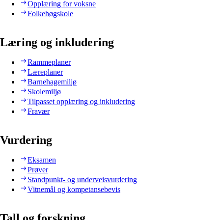
Opplæring for voksne
Folkehøgskole
Læring og inkludering
Rammeplaner
Læreplaner
Barnehagemiljø
Skolemiljø
Tilpasset opplæring og inkludering
Fravær
Vurdering
Eksamen
Prøver
Standpunkt- og underveisvurdering
Vitnemål og kompetansebevis
Tall og forskning