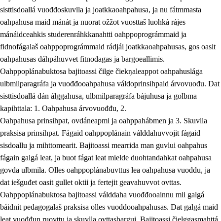
sisttisdoallá vuođđoskuvlla ja joatkkaoahpahusa, ja nu fátmmasta
oahpahusa maid mánát ja nuorat ožžot vuosttaš luohká rájes
mánáidceahkis studerenráhkkanahtti oahppoprográmmaid ja
fidnofágalaš oahppoprográmmaid rádjái joatkkaoahpahusas, gos oasit
oahpahusas dáhpáhuvvet fitnodagas ja bargoeallimis.
Oahppoplánabuktosa bajitoassi čilge čiekŋaleappot oahpahuslága
ulbmilparagráfa ja vuođđooahpahusa váldoprinsihpaid árvovuođu. Dat
sisttisdoallá dán álggahusa, ulbmilparagráfa bájuhusa ja golbma
kapihttala: 1. Oahpahusa árvovuođđu, 2.
Oahpahusa prinsihpat, ovdáneapmi ja oahppahábmen ja 3. Skuvlla
praksisa prinsihpat. Fágaid oahppoplánain válddahuvvojit fágaid
sisdoallu ja mihttomearit. Bajitoassi mearrida man guvlui oahpahus
fágain galgá leat, ja buot fágat leat mielde duohtandahkat oahpahusa
govda ulbmila. Olles oahppoplánabuvttus lea oahpahusa vuođđu, ja
dat iešguđet oasit gullet oktii ja fertejit geavahuvvot ovttas.
Oahppoplánabuktosa bajitoassi válddaha vuođđooainnu mii galgá
báidnit pedagogalaš praksisa olles vuođđooahpahusas. Dat galgá maid
leat vuođđun ruovttu ja skuvlla ovttasbargui. Bajitoassi čielggasmahttá