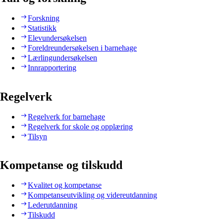
Forskning
Statistikk
Elevundersøkelsen
Foreldreundersøkelsen i barnehage
Lærlingundersøkelsen
Innrapportering
Regelverk
Regelverk for barnehage
Regelverk for skole og opplæring
Tilsyn
Kompetanse og tilskudd
Kvalitet og kompetanse
Kompetanseutvikling og videreutdanning
Lederutdanning
Tilskudd