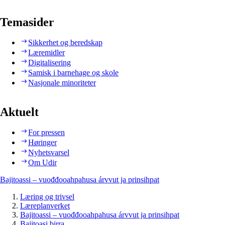
Temasider
Sikkerhet og beredskap
Læremidler
Digitalisering
Samisk i barnehage og skole
Nasjonale minoriteter
Aktuelt
For pressen
Høringer
Nyhetsvarsel
Om Udir
Bajitoassi – vuođđooahpahusa árvvut ja prinsihpat
Læring og trivsel
Læreplanverket
Bajitoassi – vuođđooahpahusa árvvut ja prinsihpat
Bajitoasi birra