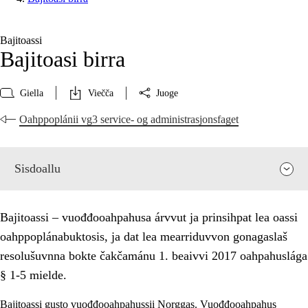
Bajitoassi
Bajitoasi birra
Giella
Viečča
Juoge
Oahppoplánii vg3 service- og administrasjonsfaget
Sisdoallu
Bajitoassi – vuođđooahpahusa árvvut ja prinsihpat lea oassi
oahppoplánabuktosis, ja dat lea mearriduvvon gonagaslaš
resolušuvnna bokte čakčamánu 1. beaivvi 2017 oahpahuslága
§ 1-5 mielde.
Bajitoassi gusto vuođđooahpahussii Norggas. Vuođđooahpahus