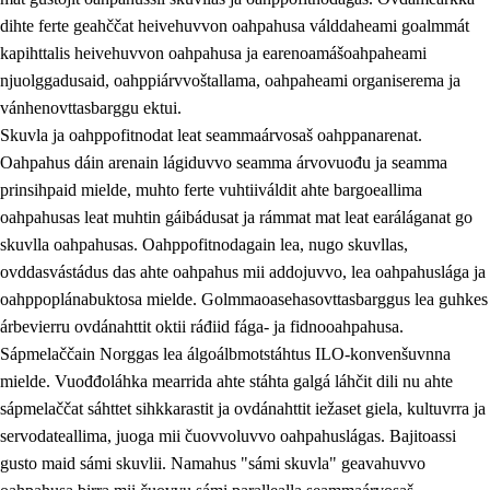
dihte ferte geahččat heivehuvvon oahpahusa válddaheami goalmmát
kapihttalis heivehuvvon oahpahusa ja earenoamášoahpaheami
njuolggadusaid, oahppiárvvoštallama, oahpaheami organiserema ja
vánhenovttasbarggu ektui.
Skuvla ja oahppofitnodat leat seammaárvosaš oahppanarenat.
Oahpahus dáin arenain lágiduvvo seamma árvovuođu ja seamma
prinsihpaid mielde, muhto ferte vuhtiiváldit ahte bargoeallima
oahpahusas leat muhtin gáibádusat ja rámmat mat leat earáláganat go
skuvlla oahpahusas. Oahppofitnodagain lea, nugo skuvllas,
ovddasvástádus das ahte oahpahus mii addojuvvo, lea oahpahuslága ja
oahppoplánabuktosa mielde. Golmmaoasehasovttasbarggus lea guhkes
árbevierru ovdánahttit oktii ráđiid fága- ja fidnooahpahusa.
Sápmelaččain Norggas lea álgoálbmotstáhtus ILO-konvenšuvnna
mielde. Vuođđoláhka mearrida ahte stáhta galgá láhčit dili nu ahte
sápmelaččat sáhttet sihkkarastit ja ovdánahttit iežaset giela, kultuvrra ja
servodateallima, juoga mii čuovvoluvvo oahpahuslágas. Bajitoassi
gusto maid sámi skuvlii. Namahus "sámi skuvla" geavahuvvo