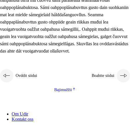
oahpahusa birra mii čuovvu sámi parallealla seammaárvosaš
oahppoplánabuktosa. Sámi oahppoplánabuvttus gusto dain suohkaniin
mat leat mielde sámegielaid hálddašanguovllus. Seamma
oahppaplánabuvttus gusto ohppiide geain riikkas muđui lea
vuoigatvuohta oažžut oahpahusa sámegillii,. Oahppit muđui riikkas,
geain lea vuoigatvuohta oažžut oahpahusa sámegielas, galget čuovvut
sámi oahppoplánabuktosa sámegielfágas. Skuvllas lea ovddasvástádus
das ahte dát vuoigatvuođat ollašuvvet.
Ovddit siidui
Boahtte siidui
Bajimužžii
Om Udir
Kontakt oss