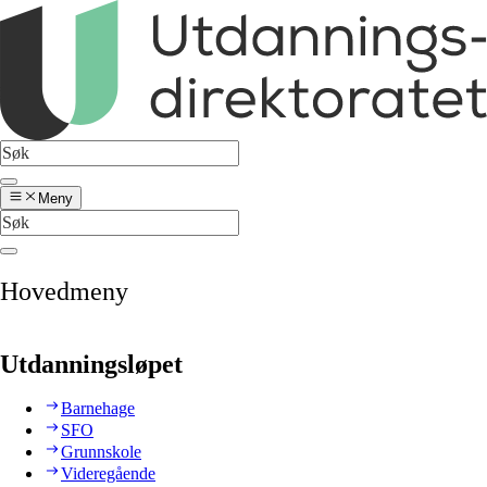
Meny
Hovedmeny
Utdanningsløpet
Barnehage
SFO
Grunnskole
Videregående