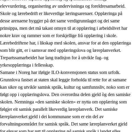
elevvurdering, organisering av undervisninga og foreldresamarbeid.
Skole og lærebedrift er likeverdige læringsarenaer. Opplæringa på
desse arenaene byggjer på det same verdigrunnlaget og dei same
prinsippa, men det må takast omsyn til at opplæring i arbeidslivet har
nokre krav og rammer som er forskjellige frå opplæring i skole.
Lærebedriftene har, i likskap med skolen, ansvar for at den opplæringa
som blir gitt, er i samsvar med opplæringslova og læreplanverket.
Trepartssamarbeidet har lang tradisjon for å utvikle fag- og
yrkesopplæringa i fellesskap.
Samane i Noreg har ifølgje ILO-konvensjonen status som urfolk.
Grunnlova fastset at staten skal leggje forholda til rette for at samane
kan sikre og utvikle samisk språk, kultur og samfunnsliv, noko som er
følgt opp i opplæringslova. Den overordna delen gjeld òg den samiske
skolen. Nemninga «den samiske skolen» er nytta om opplæring som
følgjer eit samisk parallelt likeverdig læreplanverk. Det samiske
læreplanverket gjeld i dei kommunane som er ein del av
forvaltningsområdet for samisk språk. Det same læreplanverket gjeld
for elevar som har rett til opplæring
på
samisk språk i landet elles.