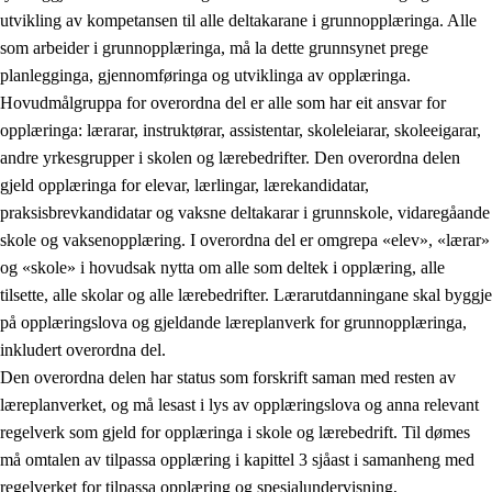
utvikling av kompetansen til alle deltakarane i grunnopplæringa. Alle
som arbeider i grunnopplæringa, må la dette grunnsynet prege
planlegginga, gjennomføringa og utviklinga av opplæringa.
Hovudmålgruppa for overordna del er alle som har eit ansvar for
opplæringa: lærarar, instruktørar, assistentar, skoleleiarar, skoleeigarar,
andre yrkesgrupper i skolen og lærebedrifter. Den overordna delen
gjeld opplæringa for elevar, lærlingar, lærekandidatar,
praksisbrevkandidatar og vaksne deltakarar i grunnskole, vidaregåande
skole og vaksenopplæring. I overordna del er omgrepa «elev», «lærar»
og «skole» i hovudsak nytta om alle som deltek i opplæring, alle
tilsette, alle skolar og alle lærebedrifter. Lærarutdanningane skal byggje
på opplæringslova og gjeldande læreplanverk for grunnopplæringa,
inkludert overordna del.
Den overordna delen har status som forskrift saman med resten av
læreplanverket, og må lesast i lys av opplæringslova og anna relevant
regelverk som gjeld for opplæringa i skole og lærebedrift. Til dømes
må omtalen av tilpassa opplæring i kapittel 3 sjåast i samanheng med
regelverket for tilpassa opplæring og spesialundervisning,