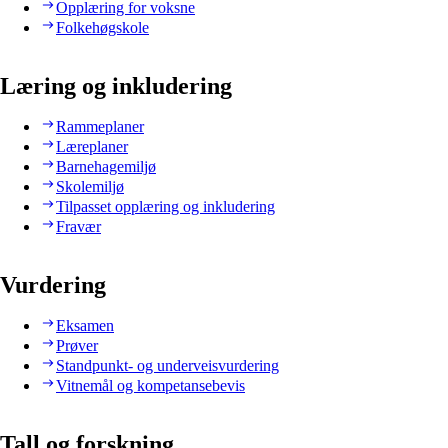
Opplæring for voksne
Folkehøgskole
Læring og inkludering
Rammeplaner
Læreplaner
Barnehagemiljø
Skolemiljø
Tilpasset opplæring og inkludering
Fravær
Vurdering
Eksamen
Prøver
Standpunkt- og underveisvurdering
Vitnemål og kompetansebevis
Tall og forskning