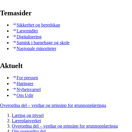
Temasider
Sikkerhet og beredskap
Læremidler
Digitalisering
Samisk i barnehage og skole
Nasjonale minoriteter
Aktuelt
For pressen
Høringer
Nyhetsvarsel
Om Udir
Overordna del – verdiar og prinsipp for grunnopplæringa
Læring og trivsel
Læreplanverket
Overordna del – verdiar og prinsipp for grunnopplæringa
Om overordna del