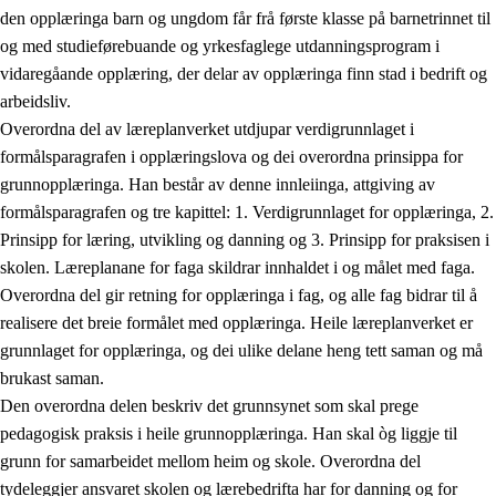
den opplæringa barn og ungdom får frå første klasse på barnetrinnet til
og med studieførebuande og yrkesfaglege utdanningsprogram i
vidaregåande opplæring, der delar av opplæringa finn stad i bedrift og
arbeidsliv.
Overordna del av læreplanverket utdjupar verdigrunnlaget i
formålsparagrafen i opplæringslova og dei overordna prinsippa for
grunnopplæringa. Han består av denne innleiinga, attgiving av
formålsparagrafen og tre kapittel: 1. Verdigrunnlaget for opplæringa, 2.
Prinsipp for læring, utvikling og danning og 3. Prinsipp for praksisen i
skolen. Læreplanane for faga skildrar innhaldet i og målet med faga.
Overordna del gir retning for opplæringa i fag, og alle fag bidrar til å
realisere det breie formålet med opplæringa. Heile læreplanverket er
grunnlaget for opplæringa, og dei ulike delane heng tett saman og må
brukast saman.
Den overordna delen beskriv det grunnsynet som skal prege
pedagogisk praksis i heile grunnopplæringa. Han skal òg liggje til
grunn for samarbeidet mellom heim og skole. Overordna del
tydeleggjer ansvaret skolen og lærebedrifta har for danning og for