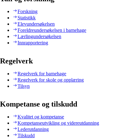
Forskning
Statistikk
Elevundersøkelsen
Foreldreundersøkelsen i barnehage
Lærlingundersøkelsen
Innrapportering
Regelverk
Regelverk for barnehage
Regelverk for skole og opplæring
Tilsyn
Kompetanse og tilskudd
Kvalitet og kompetanse
Kompetanseutvikling og videreutdanning
Lederutdanning
Tilskudd