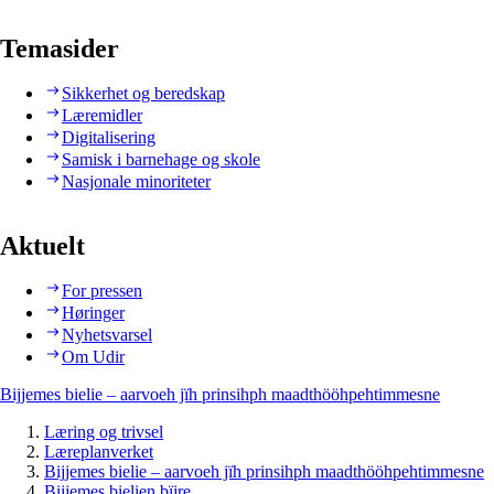
Temasider
Sikkerhet og beredskap
Læremidler
Digitalisering
Samisk i barnehage og skole
Nasjonale minoriteter
Aktuelt
For pressen
Høringer
Nyhetsvarsel
Om Udir
Bijjemes bielie – aarvoeh jïh prinsihph maadthööhpehtimmesne
Læring og trivsel
Læreplanverket
Bijjemes bielie – aarvoeh jïh prinsihph maadthööhpehtimmesne
Bijjemes bielien bïjre