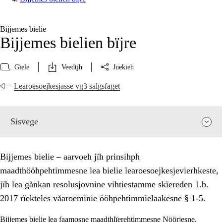
Bijjemes bielie
Bijjemes bielien bïjre
Gïele
Veedtjh
Juekieh
Learoesoejkesjasse vg3 salgsfaget
Sisvege
Bijjemes bielie – aarvoeh jïh prinsihph
maadthööhpehtimmesne lea bielie learoesoejkesjevierhkeste,
jïh lea gånkan resolusjovnine vihtiestamme skïereden 1.b.
2017 rïekteles våaroeminie ööhpehtimmielaakesne § 1-5.
Bijjemes bielie lea faamosne maadthlïerehtimmesne Nöörjesne.