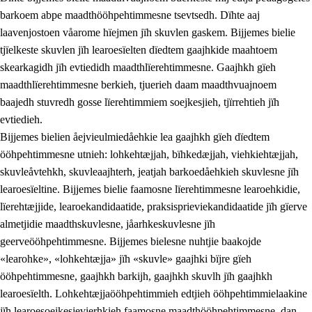
barkoem abpe maadthööhpehtimmesne tsevtsedh. Dïhte aaj
laavenjostoen våarome hïejmen jïh skuvlen gaskem. Bijjemes bielie
tjïelkeste skuvlen jïh learoesïelten dïedtem gaajhkide maahtoem
skearkagidh jïh evtiedidh maadthlïerehtimmesne. Gaajhkh gïeh
maadthlïerehtimmesne berkieh, tjuerieh daam maadthvuajnoem
baajedh stuvredh gosse lïerehtimmiem soejkesjieh, tjïrrehtieh jïh
evtiedieh.
Bijjemes bielien åejvieulmiedåehkie lea gaajhkh gïeh dïedtem
ööhpehtimmesne utnieh: lohkehtæjjah, bïhkedæjjah, viehkiehtæjjah,
skuvleåvtehkh, skuvleaajhterh, jeatjah barkoedåehkieh skuvlesne jïh
learoesïeltine. Bijjemes bielie faamosne lïerehtimmesne learoehkidie,
lïerehtæjjide, learoekandidaatide, praksisprieviekandidaatide jïh gïerve
almetjidie maadthskuvlesne, jåarhkeskuvlesne jïh
geerveööhpehtimmesne. Bijjemes bielesne nuhtjie baakojde
«learohke», «lohkehtæjja» jïh «skuvle» gaajhki bïjre gïeh
ööhpehtimmesne, gaajhkh barkijh, gaajhkh skuvlh jïh gaajhkh
learoesïelth. Lohkehtæjjaööhpehtimmieh edtjieh ööhpehtimmielaakine
jïh learoesoejkesjevierhkieh faamosne maadthööhpehtimmesne, dan