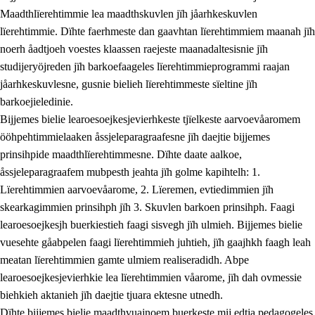
Maadthlïerehtimmie lea maadthskuvlen jïh jåarhkeskuvlen
lïerehtimmie. Dïhte faerhmeste dan gaavhtan lïerehtimmiem maanah jïh
noerh åadtjoeh voestes klaassen raejeste maanadaltesisnie jïh
studijeryöjreden jïh barkoefaageles lïerehtimmieprogrammi raajan
jåarhkeskuvlesne, gusnie bielieh lïerehtimmeste sïeltine jïh
barkoejieledinie.
Bijjemes bielie learoesoejkesjevierhkeste tjïelkeste aarvoevåaromem
ööhpehtimmielaaken åssjeleparagraafesne jïh daejtie bijjemes
prinsihpide maadthlïerehtimmesne. Dïhte daate aalkoe,
åssjeleparagraafem mubpesth jeahta jïh golme kapihtelh: 1.
Lïerehtimmien aarvoevåarome, 2. Lïeremen, evtiedimmien jïh
skearkagimmien prinsihph jïh 3. Skuvlen barkoen prinsihph. Faagi
learoesoejkesjh buerkiestieh faagi sisvegh jïh ulmieh. Bijjemes bielie
vuesehte gåabpelen faagi lïerehtimmieh juhtieh, jïh gaajhkh faagh leah
meatan lïerehtimmien gamte ulmiem realiseradidh. Abpe
learoesoejkesjevierhkie lea lïerehtimmien våarome, jïh dah ovmessie
biehkieh aktanieh jïh daejtie tjuara ektesne utnedh.
Dïhte bijjemes bielie maadthvuajnoem buerkeste mij edtja pedagogeles