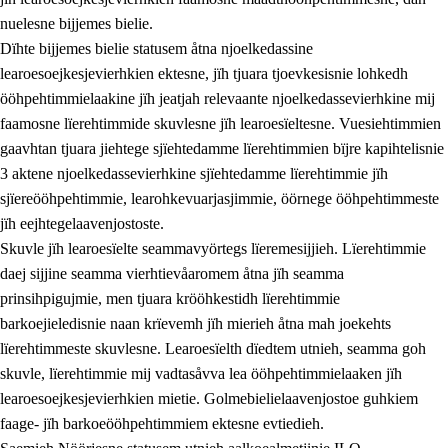
nuelesne bijjemes bielie.
Dïhte bijjemes bielie statusem åtna njoelkedassine
learoesoejkesjevierhkien ektesne, jïh tjuara tjoevkesisnie lohkedh
ööhpehtimmielaakine jïh jeatjah relevaante njoelkedassevierhkine mij
faamosne lïerehtimmide skuvlesne jïh learoesïeltesne. Vuesiehtimmien
gaavhtan tjuara jiehtege sjïehtedamme lïerehtimmien bïjre kapihtelisnie
3 aktene njoelkedassevierhkine sjïehtedamme lïerehtimmie jïh
sjïereööhpehtimmie, learohkevuarjasjimmie, öörnege ööhpehtimmeste
jïh eejhtegelaavenjostoste.
Skuvle jïh learoesïelte seammavyörtegs lïeremesijjieh. Lïerehtimmie
daej sijjine seamma vierhtievåaromem åtna jïh seamma
prinsihpigujmie, men tjuara krööhkestidh lïerehtimmie
barkoejieledisnie naan krïevemh jïh mierieh åtna mah joekehts
lïerehtimmeste skuvlesne. Learoesïelth dïedtem utnieh, seamma goh
skuvle, lïerehtimmie mij vadtasåvva lea ööhpehtimmielaaken jïh
learoesoejkesjevierhkien mietie. Golmebielielaavenjostoe guhkiem
faage- jïh barkoeööhpehtimmiem ektesne evtiedieh.