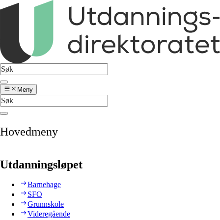
Meny
Hovedmeny
Utdanningsløpet
Barnehage
SFO
Grunnskole
Videregående