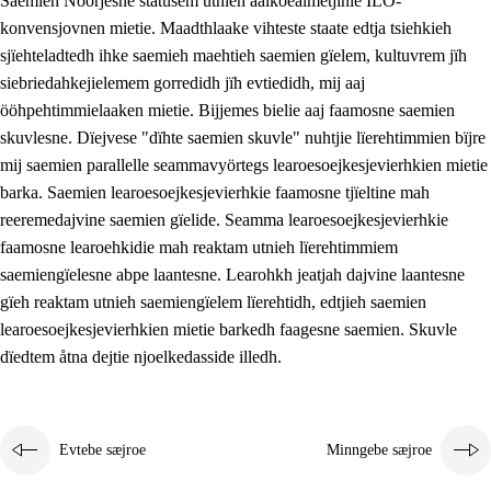
Saemieh Nöörjesne statusem utnieh aalkoealmetjinie ILO-
konvensjovnen mietie. Maadthlaake vihteste staate edtja tsiehkieh
sjïehteladtedh ihke saemieh maehtieh saemien gïelem, kultuvrem jïh
siebriedahkejielemem gorredidh jïh evtiedidh, mij aaj
ööhpehtimmielaaken mietie. Bijjemes bielie aaj faamosne saemien
skuvlesne. Dïejvese "dïhte saemien skuvle" nuhtjie lïerehtimmien bïjre
mij saemien parallelle seammavyörtegs learoesoejkesjevierhkien mietie
barka. Saemien learoesoejkesjevierhkie faamosne tjïeltine mah
reeremedajvine saemien gïelide. Seamma learoesoejkesjevierhkie
faamosne learoehkidie mah reaktam utnieh lïerehtimmiem
saemiengïelesne abpe laantesne. Learohkh jeatjah dajvine laantesne
gïeh reaktam utnieh saemiengïelem lïerehtidh, edtjieh saemien
learoesoejkesjevierhkien mietie barkedh faagesne saemien. Skuvle
dïedtem åtna dejtie njoelkedasside illedh.
Evtebe sæjroe
Minngebe sæjroe