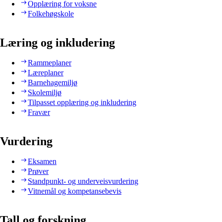
Opplæring for voksne
Folkehøgskole
Læring og inkludering
Rammeplaner
Læreplaner
Barnehagemiljø
Skolemiljø
Tilpasset opplæring og inkludering
Fravær
Vurdering
Eksamen
Prøver
Standpunkt- og underveisvurdering
Vitnemål og kompetansebevis
Tall og forskning