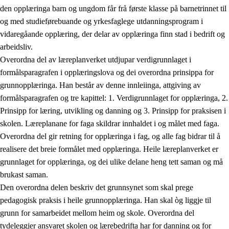
den opplæringa barn og ungdom får frå første klasse på barnetrinnet til
og med studieførebuande og yrkesfaglege utdanningsprogram i
vidaregåande opplæring, der delar av opplæringa finn stad i bedrift og
arbeidsliv.
Overordna del av læreplanverket utdjupar verdigrunnlaget i
formålsparagrafen i opplæringslova og dei overordna prinsippa for
grunnopplæringa. Han består av denne innleiinga, attgiving av
formålsparagrafen og tre kapittel: 1. Verdigrunnlaget for opplæringa, 2.
Prinsipp for læring, utvikling og danning og 3. Prinsipp for praksisen i
skolen. Læreplanane for faga skildrar innhaldet i og målet med faga.
Overordna del gir retning for opplæringa i fag, og alle fag bidrar til å
realisere det breie formålet med opplæringa. Heile læreplanverket er
grunnlaget for opplæringa, og dei ulike delane heng tett saman og må
brukast saman.
Den overordna delen beskriv det grunnsynet som skal prege
pedagogisk praksis i heile grunnopplæringa. Han skal òg liggje til
grunn for samarbeidet mellom heim og skole. Overordna del
tydeleggjer ansvaret skolen og lærebedrifta har for danning og for