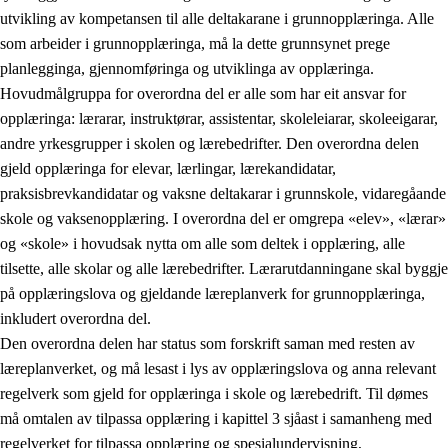
utvikling av kompetansen til alle deltakarane i grunnopplæringa. Alle
som arbeider i grunnopplæringa, må la dette grunnsynet prege
planlegginga, gjennomføringa og utviklinga av opplæringa.
Hovudmålgruppa for overordna del er alle som har eit ansvar for
opplæringa: lærarar, instruktørar, assistentar, skoleleiarar, skoleeigarar,
andre yrkesgrupper i skolen og lærebedrifter. Den overordna delen
gjeld opplæringa for elevar, lærlingar, lærekandidatar,
praksisbrevkandidatar og vaksne deltakarar i grunnskole, vidaregåande
skole og vaksenopplæring. I overordna del er omgrepa «elev», «lærar»
og «skole» i hovudsak nytta om alle som deltek i opplæring, alle
tilsette, alle skolar og alle lærebedrifter. Lærarutdanningane skal byggje
på opplæringslova og gjeldande læreplanverk for grunnopplæringa,
inkludert overordna del.
Den overordna delen har status som forskrift saman med resten av
læreplanverket, og må lesast i lys av opplæringslova og anna relevant
regelverk som gjeld for opplæringa i skole og lærebedrift. Til dømes
må omtalen av tilpassa opplæring i kapittel 3 sjåast i samanheng med
regelverket for tilpassa opplæring og spesialundervisning,