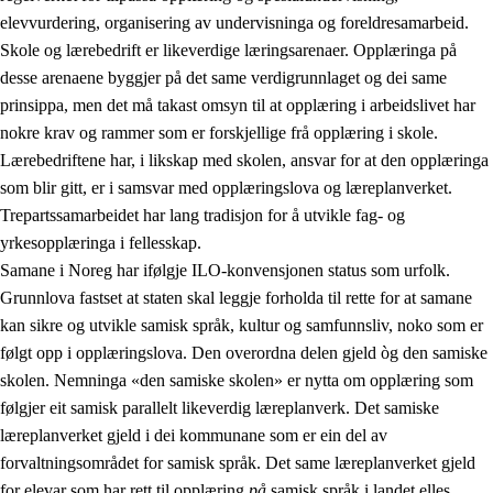
elevvurdering, organisering av undervisninga og foreldresamarbeid.
Skole og lærebedrift er likeverdige læringsarenaer. Opplæringa på
desse arenaene byggjer på det same verdigrunnlaget og dei same
prinsippa, men det må takast omsyn til at opplæring i arbeidslivet har
nokre krav og rammer som er forskjellige frå opplæring i skole.
Lærebedriftene har, i likskap med skolen, ansvar for at den opplæringa
som blir gitt, er i samsvar med opplæringslova og læreplanverket.
Trepartssamarbeidet har lang tradisjon for å utvikle fag- og
yrkesopplæringa i fellesskap.
Samane i Noreg har ifølgje ILO-konvensjonen status som urfolk.
Grunnlova fastset at staten skal leggje forholda til rette for at samane
kan sikre og utvikle samisk språk, kultur og samfunnsliv, noko som er
følgt opp i opplæringslova. Den overordna delen gjeld òg den samiske
skolen. Nemninga «den samiske skolen» er nytta om opplæring som
følgjer eit samisk parallelt likeverdig læreplanverk. Det samiske
læreplanverket gjeld i dei kommunane som er ein del av
forvaltningsområdet for samisk språk. Det same læreplanverket gjeld
for elevar som har rett til opplæring
på
samisk språk i landet elles.