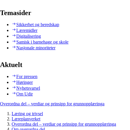
Temasider
Sikkerhet og beredskap
Læremidler
Digitalisering
Samisk i barnehage og skole
Nasjonale minoriteter
Aktuelt
For pressen
Høringer
Nyhetsvarsel
Om Udir
Overordna del – verdiar og prinsipp for grunnopplæringa
Læring og trivsel
Læreplanverket
Overordna del – verdiar og prinsipp for grunnopplæringa
Om overordna del