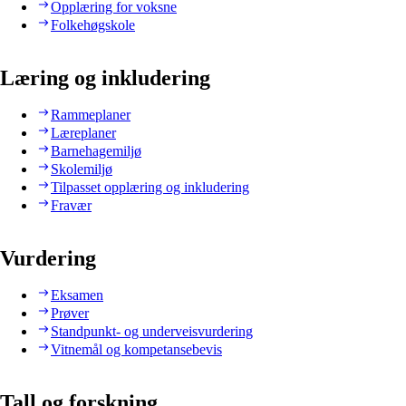
Opplæring for voksne
Folkehøgskole
Læring og inkludering
Rammeplaner
Læreplaner
Barnehagemiljø
Skolemiljø
Tilpasset opplæring og inkludering
Fravær
Vurdering
Eksamen
Prøver
Standpunkt- og underveisvurdering
Vitnemål og kompetansebevis
Tall og forskning