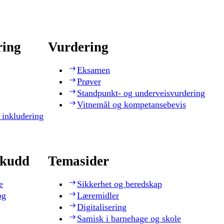
ring
Vurdering
Eksamen
Prøver
Standpunkt- og underveisvurdering
Vitnemål og kompetansebevis
 inkludering
skudd
Temasider
e
Sikkerhet og beredskap
og
Læremidler
Digitalisering
Samisk i barnehage og skole