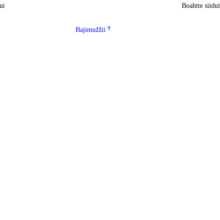
ui
Boahtte siidu
Bajimužžii