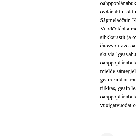
oahppoplánabuk
ovdánahttit okti
Sápmelaččain N
Vuođđoláhka mear
sihkkarastit ja 
čuovvoluvvo oah
skuvla" geavahu
oahppoplánabukt
mielde sámegiel
geain riikkas m
riikkas, geain 
oahppoplánabukt
vuoigatvuođat o