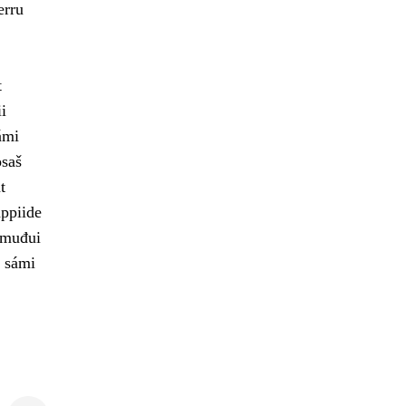
erru
t
i
ámi
osaš
t
ppiide
 muđui
t sámi