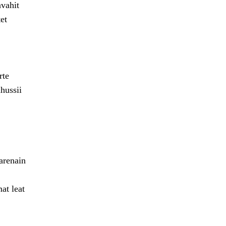
avahit
et
rte
hussii
arenain
at leat