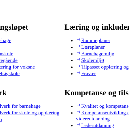
ngsløpet
Læring og inklude
ehage
Rammeplaner
Læreplaner
nskole
Barnehagemiljø
regående
Skolemiljø
æring for voksne
Tilpasset opplæring og
ehøgskole
Fravær
rk
Kompetanse og til
lverk for barnehage
Kvalitet og kompetans
lverk for skole og opplæring
Kompetanseutvikling 
videreutdanning
n
Lederutdanning