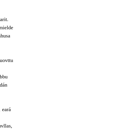
rit.
 mielde
ahusa
uovttu
lbbu
 dán
, eará
vllas,