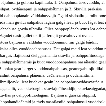
 bájuhusa ja golbma kapihttala: 1. Oahpahusa árvovuođđu, 2.
ihpat, ovdáneapmi ja oahppahábmen ja 3. Skuvlla praksisa
id oahppoplánain válddahuvvojit fágaid sisdoallu ja mihttomea
ida man guvlui oahpahus fágain galgá leat, ja buot fágat leat
ahpahusa govda ulbmila. Olles oahppoplánabuvttus lea oahp
šguđet oasit gullet oktii ja fertejit geavahuvvot ovttas.
osa bajitoassi válddaha vuođđooainnu mii galgá báidnit
ksisa olles vuođđooahpahusas. Dat galgá maid leat vuođđun r
sbargui. Bajitoassi čielggasmahttá skuvlla ja oahppofitnodaga
a oahppahábmemis ja buot vuođđooahpahusa oassálastiid gea
Buohkat geat barget vuođđooahpahusas, geatnegahttojit diktit
idnit oahpahusa plánema, čađaheami ja ovdánahttima.
ulbmiljoavku leat buohkat geain lea oahpahusovddasvástádus:
agadallit, veahkkebargit, skuvlajođiheaddjit, skuvlaeaiggádat
uvllas ja oahppofitnodagain. Bajitoassi guoská ohppiid,
ahppokandidáhtaid ja rávis oassálastiid oahpahussii vuođđosku