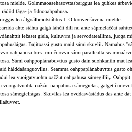
tosa mielde. Golmmaoasehasovttasbarggus lea guhkes árbevi
i ráđiid fága- ja fidnooahpahusa.
orggas lea álgoálbmotstáhtus ILO-konvenšuvnna mielde.
rida ahte stáhta galgá láhčit dili nu ahte sápmelaččat sáhtte
ovdánahttit iežaset giela, kultuvrra ja servodateallima, juoga mi
pahuslágas. Bajitoassi gusto maid sámi skuvlii. Namahus "s
vvo oahpahusa birra mii čuovvu sámi parallealla seammaárv
osa. Sámi oahppoplánabuvttus gusto dain suohkaniin mat lea
aid hálddašanguovllus. Seamma oahppaplánabuvttus gusto oh
uđui lea vuoigatvuohta oažžut oahpahusa sámegillii,. Oahppit
lea vuoigatvuohta oažžut oahpahusa sámegielas, galget čuovvu
osa sámegielfágas. Skuvllas lea ovddasvástádus das ahte dát
llašuvvet.