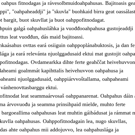
, oahpus fitnodagas ja rávesolbmuidoahpahusas. Bajitoasis ge
pi", "oahpaheaddji" ja "skuvla" buohkaid birra geat oassálast
 bargit, buot skuvllat ja buot oahppofitnodagat.
puin galgá oahpahusláhka ja vuođđooahpahusa gustojeaddji
tus leat vuođđun, dás maid bajitoassi.
áhkaásahus ovttas eará osiiguin oahppoplánabuktosis, ja dan fe
ága ja eará relevánta njuolggadusaid ektui mat gustojit oahpa
ppofitnodagas. Ovdamearkka dihte ferte geahččat heivehuvvon
aheami goalmmát kapihttalis heivehuvvon oahpahusa ja
aheami njuolggadusaid, oahppiárvvoštallama, oahpaheami
 vánhenovttasbarggu ektui.
ofitnodat leat seammaárvosaš oahppanarenat. Oahpahus dáin 
a árvovuođu ja seamma prinsihpaid mielde, muhto ferte
te bargoeallima oahpahusas leat muhtin gáibádusat ja rámmat m
skuvlla oahpahusas. Oahppofitnodagain lea, nugo skuvllas,
das ahte oahpahus mii addojuvvo, lea oahpahuslága ja