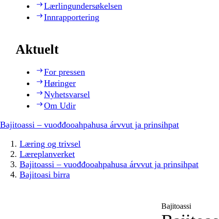
Lærlingundersøkelsen
Innrapportering
Aktuelt
For pressen
Høringer
Nyhetsvarsel
Om Udir
Bajitoassi – vuođđooahpahusa árvvut ja prinsihpat
Læring og trivsel
Læreplanverket
Bajitoassi – vuođđooahpahusa árvvut ja prinsihpat
Bajitoasi birra
Bajitoassi