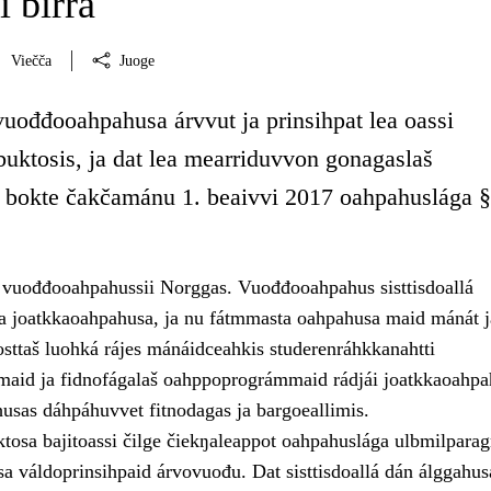
i birra
Viečča
Juoge
vuođđooahpahusa árvvut ja prinsihpat lea oassi
uktosis, ja dat lea mearriduvvon gonagaslaš
 bokte čakčamánu 1. beaivvi 2017 oahpahuslága §
o vuođđooahpahussii Norggas. Vuođđooahpahus sisttisdoallá
a joatkkaoahpahusa, ja nu fátmmasta oahpahusa maid mánát j
osttaš luohká rájes mánáidceahkis studerenráhkkanahtti
aid ja fidnofágalaš oahppoprográmmaid rádjái joatkkaoahpa
husas dáhpáhuvvet fitnodagas ja bargoeallimis.
osa bajitoassi čilge čiekŋaleappot oahpahuslága ulbmilparagr
 váldoprinsihpaid árvovuođu. Dat sisttisdoallá dán álggahus