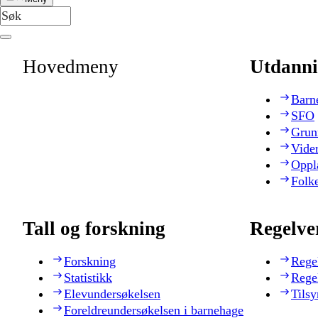
Hovedmeny
Utdanni
Barn
SFO
Grun
Vide
Oppl
Folk
Tall og forskning
Regelve
Forskning
Rege
Statistikk
Rege
Elevundersøkelsen
Tilsy
Foreldreundersøkelsen i barnehage