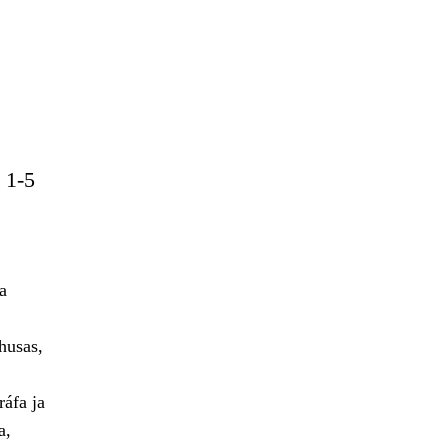
 1-5
a
husas,
áfa ja
a,