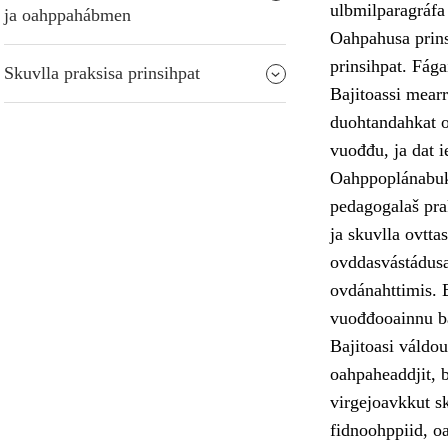
ulbmilparagráfa
ja oahppahábmen
Oahpahusa prins
prinsihpat. Fága
Skuvlla praksisa prinsihpat
Bajitoassi mearr
duohtandahkat o
vuođđu, ja dat ie
Oahppoplánabukt
pedagogalaš pra
ja skuvlla ovtta
ovddasvástádus
ovdánahttimis. 
vuođđooainnu bá
Bajitoasi váldo
oahpaheaddjit, b
virgejoavkkut sk
fidnoohppiid, o