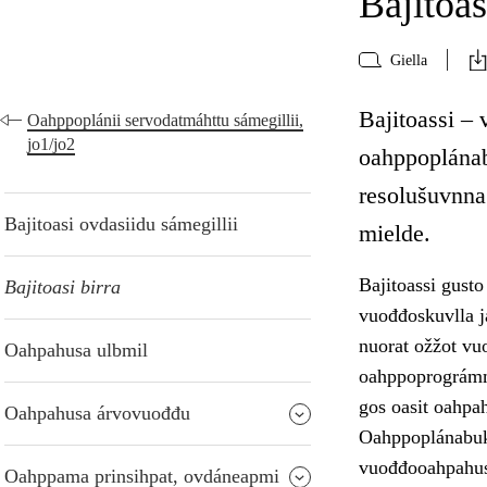
Bajitoas
Giella
Bajitoassi – 
Oahppoplánii servodatmáhttu sámegillii,
jo1/jo2
oahppoplánab
resolušuvnna
Bajitoasi ovdasiidu sámegillii
mielde.
Bajitoassi gust
Bajitoasi birra
vuođđoskuvlla j
nuorat ožžot vu
Oahpahusa ulbmil
oahppoprográmm
gos oasit oahpa
Oahpahusa árvovuođđu
Oahppoplánabukt
vuođđooahpahusa
Oahppama prinsihpat, ovdáneapmi