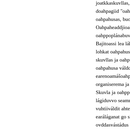
joatkkaskuvllas
doahpagiid "oahp
oahpahusas, buot
Oahpaheaddjioah
oahppoplánabuvt
Bajitoassi lea l
lohkat oahpahusl
skuvllas ja oah
oahpahusa váldd
earenoamášoahp
organiserema ja
Skuvla ja oahpp
lágiduvvo seamm
vuhtiiváldit ah
earáláganat go 
ovddasvástádus 