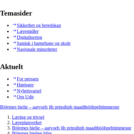
Temasider
Sikkerhet og beredskap
Læremidler
Digitalisering
Samisk i barnehage og skole
Nasjonale minoriteter
Aktuelt
For pressen
Høringer
Nyhetsvarsel
Om Udir
Bijjemes bielie – aarvoeh jïh prinsihph maadthööhpehtimmesne
Læring og trivsel
Læreplanverket
Bijjemes bielie – aarvoeh jïh prinsihph maadthööhpehtimmesne
Bijjemes bielien bïjre