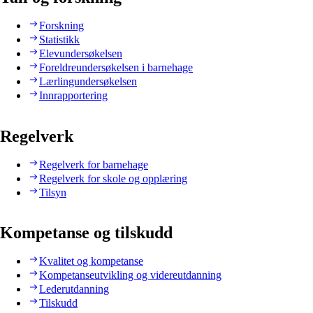
Forskning
Statistikk
Elevundersøkelsen
Foreldreundersøkelsen i barnehage
Lærlingundersøkelsen
Innrapportering
Regelverk
Regelverk for barnehage
Regelverk for skole og opplæring
Tilsyn
Kompetanse og tilskudd
Kvalitet og kompetanse
Kompetanseutvikling og videreutdanning
Lederutdanning
Tilskudd