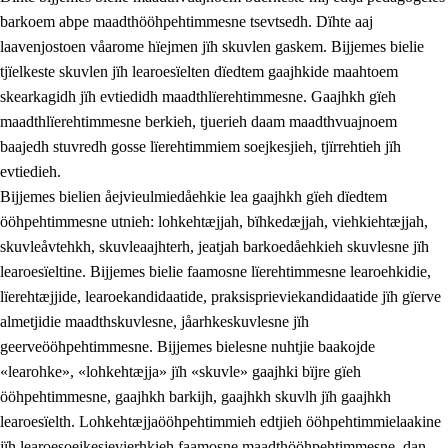
barkoem abpe maadthööhpehtimmesne tsevtsedh. Dïhte aaj
laavenjostoen våarome hïejmen jïh skuvlen gaskem. Bijjemes bielie
tjïelkeste skuvlen jïh learoesïelten dïedtem gaajhkide maahtoem
skearkagidh jïh evtiedidh maadthlïerehtimmesne. Gaajhkh gïeh
maadthlïerehtimmesne berkieh, tjuerieh daam maadthvuajnoem
baajedh stuvredh gosse lïerehtimmiem soejkesjieh, tjïrrehtieh jïh
evtiedieh.
Bijjemes bielien åejvieulmiedåehkie lea gaajhkh gïeh dïedtem
ööhpehtimmesne utnieh: lohkehtæjjah, bïhkedæjjah, viehkiehtæjjah,
skuvleåvtehkh, skuvleaajhterh, jeatjah barkoedåehkieh skuvlesne jïh
learoesïeltine. Bijjemes bielie faamosne lïerehtimmesne learoehkidie,
lïerehtæjjide, learoekandidaatide, praksisprieviekandidaatide jïh gïerve
almetjidie maadthskuvlesne, jåarhkeskuvlesne jïh
geerveööhpehtimmesne. Bijjemes bielesne nuhtjie baakojde
«learohke», «lohkehtæjja» jïh «skuvle» gaajhki bïjre gïeh
ööhpehtimmesne, gaajhkh barkijh, gaajhkh skuvlh jïh gaajhkh
learoesïelth. Lohkehtæjjaööhpehtimmieh edtjieh ööhpehtimmielaakine
jïh learoesoejkesjevierhkieh faamosne maadthööhpehtimmesne, dan