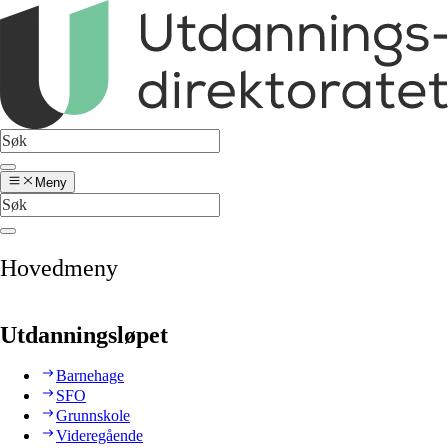
Meny
Hovedmeny
Utdanningsløpet
Barnehage
SFO
Grunnskole
Videregående