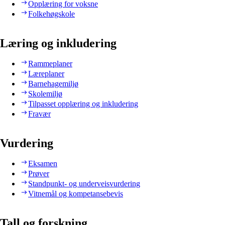
Opplæring for voksne
Folkehøgskole
Læring og inkludering
Rammeplaner
Læreplaner
Barnehagemiljø
Skolemiljø
Tilpasset opplæring og inkludering
Fravær
Vurdering
Eksamen
Prøver
Standpunkt- og underveisvurdering
Vitnemål og kompetansebevis
Tall og forskning