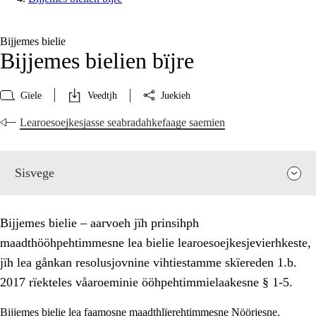
Bijjemes bielie
Bijjemes bielien bïjre
Gïele
Veedtjh
Juekieh
Learoesoejkesjasse seabradahkefaage saemien
Sisvege
Bijjemes bielie – aarvoeh jïh prinsihph
maadthööhpehtimmesne lea bielie learoesoejkesjevierhkeste,
jïh lea gånkan resolusjovnine vihtiestamme skïereden 1.b.
2017 rïekteles våaroeminie ööhpehtimmielaakesne § 1-5.
Bijjemes bielie lea faamosne maadthlïerehtimmesne Nöörjesne.