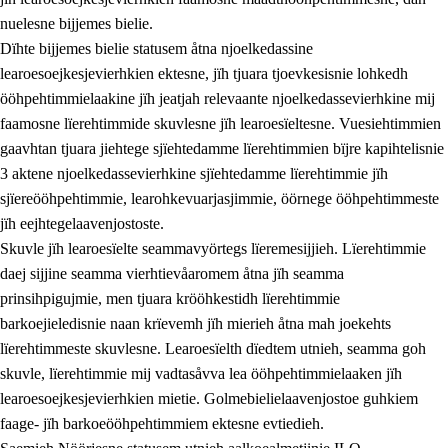
nuelesne bijjemes bielie.
Dïhte bijjemes bielie statusem åtna njoelkedassine
learoesoejkesjevierhkien ektesne, jïh tjuara tjoevkesisnie lohkedh
ööhpehtimmielaakine jïh jeatjah relevaante njoelkedassevierhkine mij
faamosne lïerehtimmide skuvlesne jïh learoesïeltesne. Vuesiehtimmien
gaavhtan tjuara jiehtege sjïehtedamme lïerehtimmien bïjre kapihtelisnie
3 aktene njoelkedassevierhkine sjïehtedamme lïerehtimmie jïh
sjïereööhpehtimmie, learohkevuarjasjimmie, öörnege ööhpehtimmeste
jïh eejhtegelaavenjostoste.
Skuvle jïh learoesïelte seammavyörtegs lïeremesijjieh. Lïerehtimmie
daej sijjine seamma vierhtievåaromem åtna jïh seamma
prinsihpigujmie, men tjuara krööhkestidh lïerehtimmie
barkoejieledisnie naan krïevemh jïh mierieh åtna mah joekehts
lïerehtimmeste skuvlesne. Learoesïelth dïedtem utnieh, seamma goh
skuvle, lïerehtimmie mij vadtasåvva lea ööhpehtimmielaaken jïh
learoesoejkesjevierhkien mietie. Golmebielielaavenjostoe guhkiem
faage- jïh barkoeööhpehtimmiem ektesne evtiedieh.