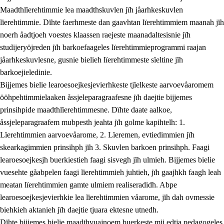
Maadthlïerehtimmie lea maadthskuvlen jïh jåarhkeskuvlen
lïerehtimmie. Dïhte faerhmeste dan gaavhtan lïerehtimmiem maanah jïh
noerh åadtjoeh voestes klaassen raejeste maanadaltesisnie jïh
studijeryöjreden jïh barkoefaageles lïerehtimmieprogrammi raajan
jåarhkeskuvlesne, gusnie bielieh lïerehtimmeste sïeltine jïh
barkoejieledinie.
Bijjemes bielie learoesoejkesjevierhkeste tjïelkeste aarvoevåaromem
ööhpehtimmielaaken åssjeleparagraafesne jïh daejtie bijjemes
prinsihpide maadthlïerehtimmesne. Dïhte daate aalkoe,
åssjeleparagraafem mubpesth jeahta jïh golme kapihtelh: 1.
Lïerehtimmien aarvoevåarome, 2. Lïeremen, evtiedimmien jïh
skearkagimmien prinsihph jïh 3. Skuvlen barkoen prinsihph. Faagi
learoesoejkesjh buerkiestieh faagi sisvegh jïh ulmieh. Bijjemes bielie
vuesehte gåabpelen faagi lïerehtimmieh juhtieh, jïh gaajhkh faagh leah
meatan lïerehtimmien gamte ulmiem realiseradidh. Abpe
learoesoejkesjevierhkie lea lïerehtimmien våarome, jïh dah ovmessie
biehkieh aktanieh jïh daejtie tjuara ektesne utnedh.
Dïhte bijjemes bielie maadthvuajnoem buerkeste mij edtja pedagogeles