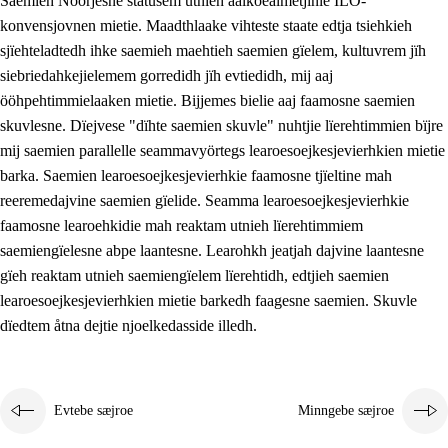
Saemieh Nöörjesne statusem utnieh aalkoealmetjinie ILO-
konvensjovnen mietie. Maadthlaake vihteste staate edtja tsiehkieh
sjïehteladtedh ihke saemieh maehtieh saemien gïelem, kultuvrem jïh
siebriedahkejielemem gorredidh jïh evtiedidh, mij aaj
ööhpehtimmielaaken mietie. Bijjemes bielie aaj faamosne saemien
skuvlesne. Dïejvese "dïhte saemien skuvle" nuhtjie lïerehtimmien bïjre
mij saemien parallelle seammavyörtegs learoesoejkesjevierhkien mietie
barka. Saemien learoesoejkesjevierhkie faamosne tjïeltine mah
reeremedajvine saemien gïelide. Seamma learoesoejkesjevierhkie
faamosne learoehkidie mah reaktam utnieh lïerehtimmiem
saemiengïelesne abpe laantesne. Learohkh jeatjah dajvine laantesne
gïeh reaktam utnieh saemiengïelem lïerehtidh, edtjieh saemien
learoesoejkesjevierhkien mietie barkedh faagesne saemien. Skuvle
dïedtem åtna dejtie njoelkedasside illedh.
Evtebe sæjroe
Minngebe sæjroe