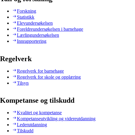
Forskning
Statistikk
Elevundersøkelsen
Foreldreundersøkelsen i barnehage
Lærlingundersøkelsen
Innrapportering
Regelverk
Regelverk for barnehage
Regelverk for skole og opplæring
Tilsyn
Kompetanse og tilskudd
Kvalitet og kompetanse
Kompetanseutvikling og videreutdanning
Lederutdanning
Tilskudd