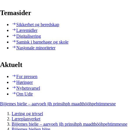
Temasider
Sikkerhet og beredskap
Læremidler
Digitalisering
Samisk i barnehage og skole
Nasjonale minoriteter
Aktuelt
For pressen
Høringer
Nyhetsvarsel
Om Udir
Bijjemes bielie – aarvoeh jïh prinsihph maadthööhpehtimmesne
Læring og trivsel
Læreplanverket
Bijjemes bielie – aarvoeh jïh prinsihph maadthööhpehtimmesne
Bijjemes bielien bïjre