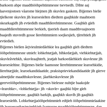
barkoem abpe maadthööhpehtimmesne tsevtsedh. Dïhte aaj
laavenjostoen våarome hïejmen jïh skuvlen gaskem. Bijjemes bielie
tjïelkeste skuvlen jïh learoesïelten dïedtem gaajhkide maahtoem
skearkagidh jïh evtiedidh maadthlïerehtimmesne. Gaajhkh gïeh
maadthlïerehtimmesne berkieh, tjuerieh daam maadthvuajnoem
baajedh stuvredh gosse lïerehtimmiem soejkesjieh, tjïrrehtieh jïh
evtiedieh.
Bijjemes bielien åejvieulmiedåehkie lea gaajhkh gïeh dïedtem
ööhpehtimmesne utnieh: lohkehtæjjah, bïhkedæjjah, viehkiehtæjjah,
skuvleåvtehkh, skuvleaajhterh, jeatjah barkoedåehkieh skuvlesne jïh
learoesïeltine. Bijjemes bielie faamosne lïerehtimmesne learoehkidie,
lïerehtæjjide, learoekandidaatide, praksisprieviekandidaatide jïh gïerve
almetjidie maadthskuvlesne, jåarhkeskuvlesne jïh
geerveööhpehtimmesne. Bijjemes bielesne nuhtjie baakojde
«learohke», «lohkehtæjja» jïh «skuvle» gaajhki bïjre gïeh
ööhpehtimmesne, gaajhkh barkijh, gaajhkh skuvlh jïh gaajhkh
learoesïelth. Lohkehtæjjaööhpehtimmieh edtjieh ööhpehtimmielaakine
jïh learoesoejkesjevierhkieh faamosne maadthööhpehtimmesne, dan