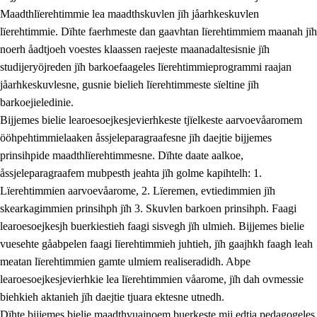
Maadthlïerehtimmie lea maadthskuvlen jïh jåarhkeskuvlen
lïerehtimmie. Dïhte faerhmeste dan gaavhtan lïerehtimmiem maanah jïh
noerh åadtjoeh voestes klaassen raejeste maanadaltesisnie jïh
studijeryöjreden jïh barkoefaageles lïerehtimmieprogrammi raajan
jåarhkeskuvlesne, gusnie bielieh lïerehtimmeste sïeltine jïh
barkoejieledinie.
Bijjemes bielie learoesoejkesjevierhkeste tjïelkeste aarvoevåaromem
ööhpehtimmielaaken åssjeleparagraafesne jïh daejtie bijjemes
prinsihpide maadthlïerehtimmesne. Dïhte daate aalkoe,
åssjeleparagraafem mubpesth jeahta jïh golme kapihtelh: 1.
Lïerehtimmien aarvoevåarome, 2. Lïeremen, evtiedimmien jïh
skearkagimmien prinsihph jïh 3. Skuvlen barkoen prinsihph. Faagi
learoesoejkesjh buerkiestieh faagi sisvegh jïh ulmieh. Bijjemes bielie
vuesehte gåabpelen faagi lïerehtimmieh juhtieh, jïh gaajhkh faagh leah
meatan lïerehtimmien gamte ulmiem realiseradidh. Abpe
learoesoejkesjevierhkie lea lïerehtimmien våarome, jïh dah ovmessie
biehkieh aktanieh jïh daejtie tjuara ektesne utnedh.
Dïhte bijjemes bielie maadthvuajnoem buerkeste mij edtja pedagogeles