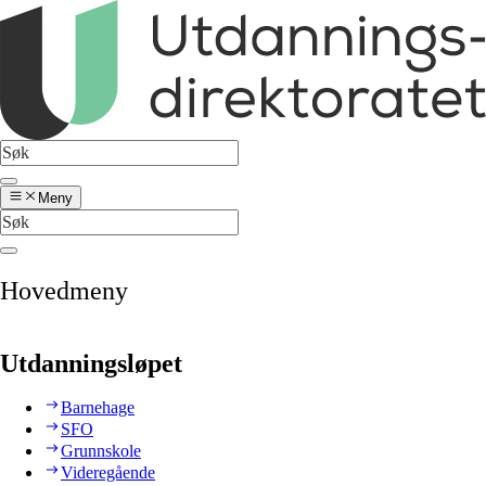
Meny
Hovedmeny
Utdanningsløpet
Barnehage
SFO
Grunnskole
Videregående