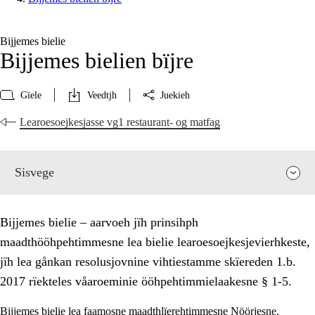
Bijjemes bielie
Bijjemes bielien bïjre
Gïele
Veedtjh
Juekieh
Learoesoejkesjasse vg1 restaurant- og matfag
Sisvege
Bijjemes bielie – aarvoeh jïh prinsihph
maadthööhpehtimmesne lea bielie learoesoejkesjevierhkeste,
jïh lea gånkan resolusjovnine vihtiestamme skïereden 1.b.
2017 rïekteles våaroeminie ööhpehtimmielaakesne § 1-5.
Bijjemes bielie lea faamosne maadthlïerehtimmesne Nöörjesne.