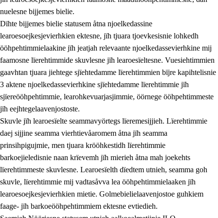
nuelesne bijjemes bielie.
Dïhte bijjemes bielie statusem åtna njoelkedassine
learoesoejkesjevierhkien ektesne, jïh tjuara tjoevkesisnie lohkedh
ööhpehtimmielaakine jïh jeatjah relevaante njoelkedassevierhkine mij
faamosne lïerehtimmide skuvlesne jïh learoesïeltesne. Vuesiehtimmien
gaavhtan tjuara jiehtege sjïehtedamme lïerehtimmien bïjre kapihtelisnie
3 aktene njoelkedassevierhkine sjïehtedamme lïerehtimmie jïh
sjïereööhpehtimmie, learohkevuarjasjimmie, öörnege ööhpehtimmeste
jïh eejhtegelaavenjostoste.
Skuvle jïh learoesïelte seammavyörtegs lïeremesijjieh. Lïerehtimmie
daej sijjine seamma vierhtievåaromem åtna jïh seamma
prinsihpigujmie, men tjuara krööhkestidh lïerehtimmie
barkoejieledisnie naan krïevemh jïh mierieh åtna mah joekehts
lïerehtimmeste skuvlesne. Learoesïelth dïedtem utnieh, seamma goh
skuvle, lïerehtimmie mij vadtasåvva lea ööhpehtimmielaaken jïh
learoesoejkesjevierhkien mietie. Golmebielielaavenjostoe guhkiem
faage- jïh barkoeööhpehtimmiem ektesne evtiedieh.