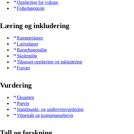
Opplæring for voksne
Folkehøgskole
Læring og inkludering
Rammeplaner
Læreplaner
Barnehagemiljø
Skolemiljø
Tilpasset opplæring og inkludering
Fravær
Vurdering
Eksamen
Prøver
Standpunkt- og underveisvurdering
Vitnemål og kompetansebevis
Tall og forskning