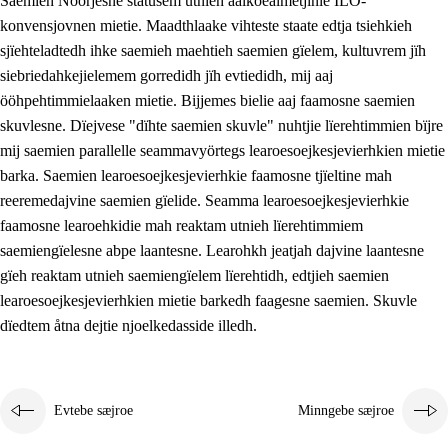
Saemieh Nöörjesne statusem utnieh aalkoealmetjinie ILO-
konvensjovnen mietie. Maadthlaake vihteste staate edtja tsiehkieh
sjïehteladtedh ihke saemieh maehtieh saemien gïelem, kultuvrem jïh
siebriedahkejielemem gorredidh jïh evtiedidh, mij aaj
ööhpehtimmielaaken mietie. Bijjemes bielie aaj faamosne saemien
skuvlesne. Dïejvese "dïhte saemien skuvle" nuhtjie lïerehtimmien bïjre
mij saemien parallelle seammavyörtegs learoesoejkesjevierhkien mietie
barka. Saemien learoesoejkesjevierhkie faamosne tjïeltine mah
reeremedajvine saemien gïelide. Seamma learoesoejkesjevierhkie
faamosne learoehkidie mah reaktam utnieh lïerehtimmiem
saemiengïelesne abpe laantesne. Learohkh jeatjah dajvine laantesne
gïeh reaktam utnieh saemiengïelem lïerehtidh, edtjieh saemien
learoesoejkesjevierhkien mietie barkedh faagesne saemien. Skuvle
dïedtem åtna dejtie njoelkedasside illedh.
Evtebe sæjroe
Minngebe sæjroe