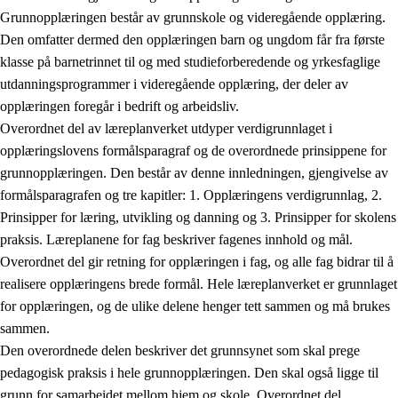
Grunnopplæringen består av grunnskole og videregående opplæring.
Den omfatter dermed den opplæringen barn og ungdom får fra første
klasse på barnetrinnet til og med studieforberedende og yrkesfaglige
utdanningsprogrammer i videregående opplæring, der deler av
opplæringen foregår i bedrift og arbeidsliv.
Overordnet del av læreplanverket utdyper verdigrunnlaget i
opplæringslovens formålsparagraf og de overordnede prinsippene for
grunnopplæringen. Den består av denne innledningen, gjengivelse av
formålsparagrafen og tre kapitler: 1. Opplæringens verdigrunnlag, 2.
Prinsipper for læring, utvikling og danning og 3. Prinsipper for skolens
praksis. Læreplanene for fag beskriver fagenes innhold og mål.
Overordnet del gir retning for opplæringen i fag, og alle fag bidrar til å
realisere opplæringens brede formål. Hele læreplanverket er grunnlaget
for opplæringen, og de ulike delene henger tett sammen og må brukes
sammen.
Den overordnede delen beskriver det grunnsynet som skal prege
pedagogisk praksis i hele grunnopplæringen. Den skal også ligge til
grunn for samarbeidet mellom hjem og skole. Overordnet del