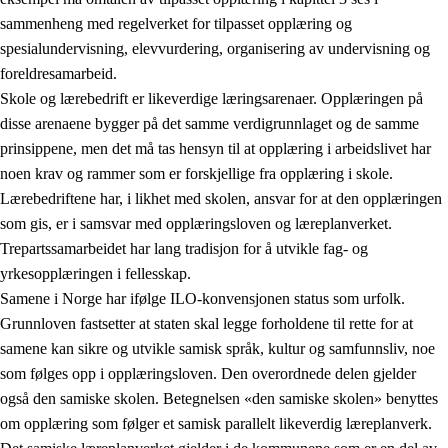
sammenheng med regelverket for tilpasset opplæring og
spesialundervisning, elevvurdering, organisering av undervisning og
foreldresamarbeid.
Skole og lærebedrift er likeverdige læringsarenaer. Opplæringen på
disse arenaene bygger på det samme verdigrunnlaget og de samme
prinsippene, men det må tas hensyn til at opplæring i arbeidslivet har
noen krav og rammer som er forskjellige fra opplæring i skole.
Lærebedriftene har, i likhet med skolen, ansvar for at den opplæringen
som gis, er i samsvar med opplæringsloven og læreplanverket.
Trepartssamarbeidet har lang tradisjon for å utvikle fag- og
yrkesopplæringen i fellesskap.
Samene i Norge har ifølge ILO-konvensjonen status som urfolk.
Grunnloven fastsetter at staten skal legge forholdene til rette for at
samene kan sikre og utvikle samisk språk, kultur og samfunnsliv, noe
som følges opp i opplæringsloven. Den overordnede delen gjelder
også den samiske skolen. Betegnelsen «den samiske skolen» benyttes
om opplæring som følger et samisk parallelt likeverdig læreplanverk.