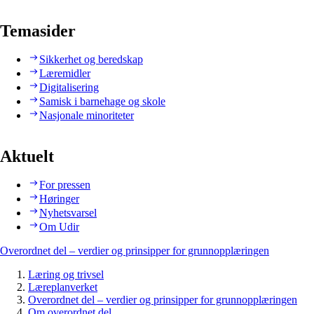
Temasider
Sikkerhet og beredskap
Læremidler
Digitalisering
Samisk i barnehage og skole
Nasjonale minoriteter
Aktuelt
For pressen
Høringer
Nyhetsvarsel
Om Udir
Overordnet del – verdier og prinsipper for grunnopplæringen
Læring og trivsel
Læreplanverket
Overordnet del – verdier og prinsipper for grunnopplæringen
Om overordnet del