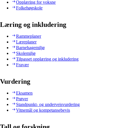
Opplæring for voksne
Folkehøgskole
Læring og inkludering
Rammeplaner
Læreplaner
Barnehagemiljø
Skolemiljø
Tilpasset opplæring og inkludering
Fravær
Vurdering
Eksamen
Prøver
Standpunkt- og underveisvurdering
Vitnemål og kompetansebevis
Tall og forskning