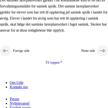
Det samiske læreplanverket gjelder i de kommunene som er en del av
forvaltningsområdet for samisk språk. Det samme læreplanverket
gjelder for elever som har rett til opplæring
på
samisk språk i landet for
øvrig. Elever i landet for øvrig som har rett til opplæring
i
samisk
språk, skal følge det samiske læreplanverket i faget samisk. Skolen har
ansvar for at disse rettighetene blir oppfylt.
Forrige side
Neste side
Til toppen
Om Udir
Kontakt oss
Presse
Nyhetsvarsel
English pages