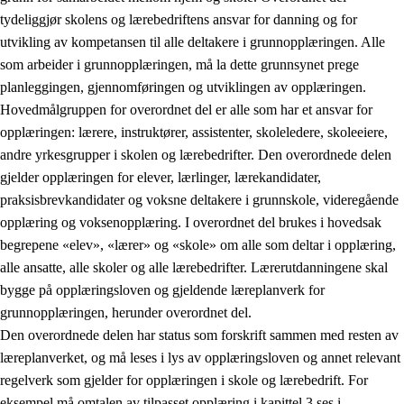
tydeliggjør skolens og lærebedriftens ansvar for danning og for
utvikling av kompetansen til alle deltakere i grunnopplæringen. Alle
som arbeider i grunnopplæringen, må la dette grunnsynet prege
planleggingen, gjennomføringen og utviklingen av opplæringen.
Hovedmålgruppen for overordnet del er alle som har et ansvar for
opplæringen: lærere, instruktører, assistenter, skoleledere, skoleeiere,
andre yrkesgrupper i skolen og lærebedrifter. Den overordnede delen
gjelder opplæringen for elever, lærlinger, lærekandidater,
praksisbrevkandidater og voksne deltakere i grunnskole, videregående
opplæring og voksenopplæring. I overordnet del brukes i hovedsak
begrepene «elev», «lærer» og «skole» om alle som deltar i opplæring,
alle ansatte, alle skoler og alle lærebedrifter. Lærerutdanningene skal
bygge på opplæringsloven og gjeldende læreplanverk for
grunnopplæringen, herunder overordnet del.
Den overordnede delen har status som forskrift sammen med resten av
læreplanverket, og må leses i lys av opplæringsloven og annet relevant
regelverk som gjelder for opplæringen i skole og lærebedrift. For
eksempel må omtalen av tilpasset opplæring i kapittel 3 ses i