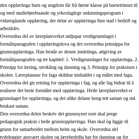
den opplæringa barn og ungdom får frå første klasse på barnetrinnet til
og med studieførebuande og yrkesfaglege utdanningsprogram i
vidaregåande opplæring, der delar av opplæringa finn stad i bedrift og
arbeidsliv.
Overordna del av læreplanverket utdjupar verdigrunnlaget i
formålsparagrafen i opplæringslova og dei overordna prinsippa for
grunnopplæringa. Han består av denne innleiinga, attgiving av
formålsparagrafen og tre kapittel: 1. Verdigrunnlaget for opplæringa, 2.
Prinsipp for læring, utvikling og danning og 3. Prinsipp for praksisen i
skolen. Læreplanane for faga skildrar innhaldet i og målet med faga.
Overordna del gir retning for opplæringa i fag, og alle fag bidrar til å
realisere det breie formålet med opplæringa. Heile læreplanverket er
grunnlaget for opplæringa, og dei ulike delane heng tett saman og må
brukast saman.
Den overordna delen beskriv det grunnsynet som skal prege
pedagogisk praksis i heile grunnopplæringa. Han skal òg liggje til
grunn for samarbeidet mellom heim og skole. Overordna del
tydeleggjer ansvaret skolen og lærebedrifta har for danning og for