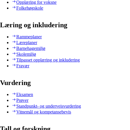
Opplæring for voksne
Folkehøgskole
Læring og inkludering
Rammeplaner
Læreplaner
Barnehagemiljø
Skolemiljø
Tilpasset opplæring og inkludering
Fravær
Vurdering
Eksamen
Prøver
Standpunkt- og underveisvurdering
Vitnemål og kompetansebevis
Tall og forskning