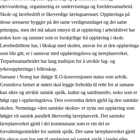
elevvurdering, organisering av undervisninga og foreldresamarbeid.
Skole og lærebedrift er likeverdige læringsarenaer. Opplæringa på
desse arenaene byggjer på det same verdigrunnlaget og dei same
prinsippa, men det må takast omsyn til at opplæring i arbeidslivet har
nokre krav og rammer som er forskjellige frå opplæring i skole.
Lærebedriftene har, i likskap med skolen, ansvar for at den opplæringa
som blir gitt, er i samsvar med opplæringslova og læreplanverket.
Trepartssamarbeidet har lang tradisjon for å utvikle fag- og
yrkesopplæringa i fellesskap.
Samane i Noreg har ifølgje ILO-konvensjonen status som urfolk.
Grunnlova fastset at staten skal leggje forholda til rette for at samane
kan sikre og utvikle samisk språk, kultur og samfunnsliv, noko som er
følgt opp i opplæringslova. Den overordna delen gjeld òg den samiske
skolen. Nemninga «den samiske skolen» er nytta om opplæring som
følgjer eit samisk parallelt likeverdig læreplanverk. Det samiske
læreplanverket gjeld i dei kommunane som er ein del av
forvaltningsområdet for samisk språk. Det same læreplanverket gjeld
for elevar som har rett til opplæring
på
samisk språk i landet elles.