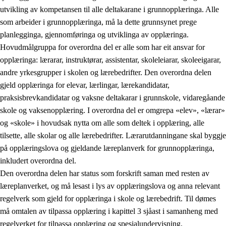
utvikling av kompetansen til alle deltakarane i grunnopplæringa. Alle
som arbeider i grunnopplæringa, må la dette grunnsynet prege
planlegginga, gjennomføringa og utviklinga av opplæringa.
Hovudmålgruppa for overordna del er alle som har eit ansvar for
opplæringa: lærarar, instruktørar, assistentar, skoleleiarar, skoleeigarar,
andre yrkesgrupper i skolen og lærebedrifter. Den overordna delen
gjeld opplæringa for elevar, lærlingar, lærekandidatar,
praksisbrevkandidatar og vaksne deltakarar i grunnskole, vidaregåande
skole og vaksenopplæring. I overordna del er omgrepa «elev», «lærar»
og «skole» i hovudsak nytta om alle som deltek i opplæring, alle
tilsette, alle skolar og alle lærebedrifter. Lærarutdanningane skal byggje
på opplæringslova og gjeldande læreplanverk for grunnopplæringa,
inkludert overordna del.
Den overordna delen har status som forskrift saman med resten av
læreplanverket, og må lesast i lys av opplæringslova og anna relevant
regelverk som gjeld for opplæringa i skole og lærebedrift. Til dømes
må omtalen av tilpassa opplæring i kapittel 3 sjåast i samanheng med
regelverket for tilpassa opplæring og spesialundervisning,