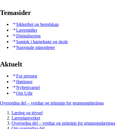
Temasider
Sikkerhet og beredskap
Læremidler
Digitalisering
Samisk i barnehage og skole
Nasjonale minoriteter
Aktuelt
For pressen
Høringer
Nyhetsvarsel
Om Udir
Overordna del – verdiar og prinsipp for grunnopplæringa
Læring og trivsel
Læreplanverket
Overordna del – verdiar og prinsipp for grunnopplæringa
Om overordna del