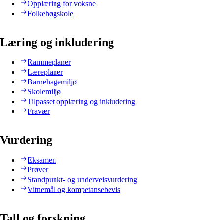
Opplæring for voksne
Folkehøgskole
Læring og inkludering
Rammeplaner
Læreplaner
Barnehagemiljø
Skolemiljø
Tilpasset opplæring og inkludering
Fravær
Vurdering
Eksamen
Prøver
Standpunkt- og underveisvurdering
Vitnemål og kompetansebevis
Tall og forskning