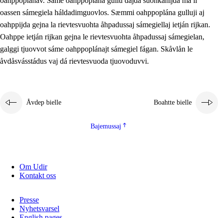
oahppoplánav. Sáme oahppoplána gullu dajda suohkanijda ma li
oassen sámegiela háldadimguovlos. Sæmmi oahppoplána gulluji aj
oahppijda gejna la rievtesvuohta åhpadussaj sámegiellaj ietján rijkan.
Oahppe ietján rijkan gejna le rievtesvuohta åhpadussaj sámegielan,
galggi tjuovvot sáme oahppoplánajt sámegiel fágan. Skåvlån le
åvdåsvásstádus vaj dá rievtesvuoda tjuovoduvvi.
Åvdep bielle
Boahtte bielle
Bajemussaj
Om Udir
Kontakt oss
Presse
Nyhetsvarsel
English pages