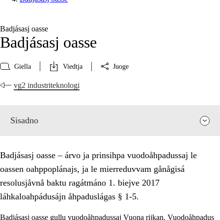
Badjásasj oasse
Badjásasj oasse
Giella
Viedtja
Juoge
vg2 industriteknologi
Sisadno
Badjásasj oasse – árvo ja prinsihpa vuodoåhpadussaj le
oassen oahppoplánajs, ja le mierreduvvam gånågisá
resolusjåvnå baktu ragátmáno 1. biejve 2017
láhkaloahpádusájn åhpaduslágas § 1-5.
Badjásasj oasse gullu vuodoåhpadussaj Vuona rijkan. Vuodoåhpadus