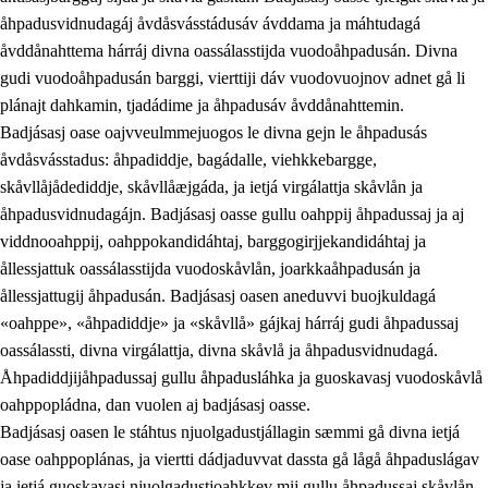
åhpadusvidnudagáj åvdåsvásstádusáv ávddama ja máhtudagá
åvddånahttema hárráj divna oassálasstijda vuodoåhpadusán. Divna
gudi vuodoåhpadusán barggi, vierttiji dáv vuodovuojnov adnet gå li
plánajt dahkamin, tjadádime ja åhpadusáv åvddånahttemin.
Badjásasj oase oajvveulmmejuogos le divna gejn le åhpadusás
åvdåsvásstadus: åhpadiddje, bagádalle, viehkkebargge,
skåvllåjådediddje, skåvllåæjgáda, ja ietjá virgálattja skåvlån ja
åhpadusvidnudagájn. Badjásasj oasse gullu oahppij åhpadussaj ja aj
viddnooahppij, oahppokandidáhtaj, barggogirjjekandidáhtaj ja
ållessjattuk oassálasstijda vuodoskåvlån, joarkkaåhpadusán ja
ållessjattugij åhpadusán. Badjásasj oasen aneduvvi buojkuldagá
«oahppe», «åhpadiddje» ja «skåvllå» gájkaj hárráj gudi åhpadussaj
oassálassti, divna virgálattja, divna skåvlå ja åhpadusvidnudagá.
Åhpadiddjijåhpadussaj gullu åhpadusláhka ja guoskavasj vuodoskåvlå
oahppopládna, dan vuolen aj badjásasj oasse.
Badjásasj oasen le stáhtus njuolgadustjállagin sæmmi gå divna ietjá
oase oahppoplánas, ja viertti dádjaduvvat dassta gå lågå åhpaduslágav
ja ietjá guoskavasj njuolgadustjoahkkev mij gullu åhpadussaj skåvlån