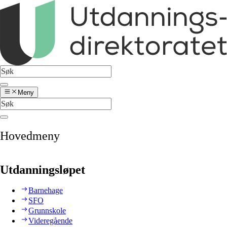
Meny
Hovedmeny
Utdanningsløpet
Barnehage
SFO
Grunnskole
Videregående