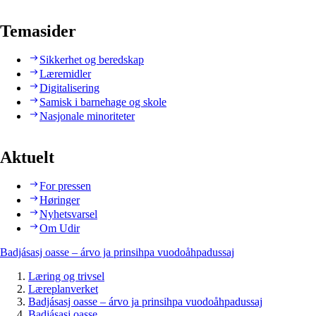
Temasider
Sikkerhet og beredskap
Læremidler
Digitalisering
Samisk i barnehage og skole
Nasjonale minoriteter
Aktuelt
For pressen
Høringer
Nyhetsvarsel
Om Udir
Badjásasj oasse – árvo ja prinsihpa vuodoåhpadussaj
Læring og trivsel
Læreplanverket
Badjásasj oasse – árvo ja prinsihpa vuodoåhpadussaj
Badjásasj oasse