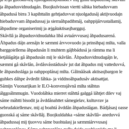
ja åhpadusvidnudagán. Buojkulvissan viertti sáhka hiebaduvvam
åhpadusá birra 3 kapihttalin gehtjaduvvat njuolgadusáj aktijvuodajn
hiebaduvvam åhpadussaj ja sierraåhpadibmáj, oahppijárvustallamij,
åhpadime organiserimij ja æjgátaktisasjbargguj.
Skåvllå ja åhpadusvidnudahka libá avtaárvvusasj åhpadusarená.
Åhpadus dájn arenájn le sæmmi árvvovuodo ja prinsihpaj milta, valla
barggoiellema åhpadusán li muhtem gájbbádusá ja rámma ma li
ietjálágátja gå åhpadusán mij le skåvlån. Åhpadusvidnudagájn le,
sæmmi gå skåvlån, åvdåsvásstádusáv jut dat åhpadus mij vatteduvvá,
le åhpasduslága ja oahppoplánaj milta. Gålmååsak aktisasjbargon le
guhkes dáhpe åvdedit fáhka- ja viddnoåhpadusáv aktisattjat.
Sámijn Vuonarijkan le ILO-konvensjåvnå milta stáhtus
álggoálmmugin. Vuodoláhka mierret stáhttá galggá láhtjet dilev vaj
sáme máhtti bisodit ja åvddånahttet sámegielav, kultuvrav ja
sebrudakiellemav, mij aj boahtá åvddån åhpaduslágan. Bádjásasj oasse
guosská aj sáme skåvllåj. Buojkuldahka «sáme skåvllå» aneduvvá
åhpadussaj mij tjuovvu sáme buohtalasj ja sæmmiárvvusasj