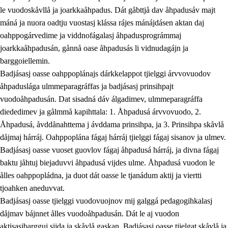
le vuodoskåvllå ja joarkkaåhpadus. Dát gåbttjå dav åhpadusáv majt
máná ja nuora oadtju vuostasj klássa rájes mánájdásen aktan daj
oahppogárvedime ja viddnofágalasj åhpadusprográmmaj
joarkkaåhpadusán, gånnå oase åhpadusás li vidnudagájn ja
barggoiellemin.
Badjásasj oasse oahppoplánajs dárkkelappot tjielggi árvvovuodov
åhpaduslága ulmmeparagráffas ja badjásasj prinsihpajt
vuodoåhpadusán. Dat sisadná dáv álgadimev, ulmmeparagráffa
diededimev ja gålmmå kapihttala: 1. Åhpadusá árvvovuodo, 2.
Åhpadusá, åvddånahttema j ávddama prinsihpa, ja 3. Prinsihpa skåvlå
dåjmaj hárráj. Oahppoplána fágaj hárráj tjielggi fágaj sisanov ja ulmev.
Badjásasj oasse vuoset guovlov fágaj åhpadusá hárráj, ja divna fágaj
baktu jåhtuj biejaduvvi åhpadusá vijdes ulme. Åhpadusá vuodon le
ålles oahppopládna, ja duot dát oasse le tjanádum aktij ja viertti
tjoahken aneduvvat.
Badjásasj oasse tjielggi vuodovuojnov mij galggá pedagogihkalasj
dåjmav bájnnet ålles vuodoåhpadusán. Dát le aj vuodon
aktisasjbargguj sijda ja skåvlå gaskan. Badjásasj oasse tjielgat skåvlå ja