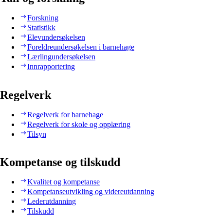
Forskning
Statistikk
Elevundersøkelsen
Foreldreundersøkelsen i barnehage
Lærlingundersøkelsen
Innrapportering
Regelverk
Regelverk for barnehage
Regelverk for skole og opplæring
Tilsyn
Kompetanse og tilskudd
Kvalitet og kompetanse
Kompetanseutvikling og videreutdanning
Lederutdanning
Tilskudd