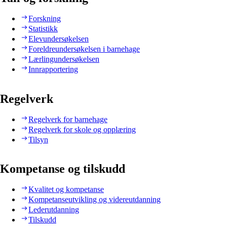
Forskning
Statistikk
Elevundersøkelsen
Foreldreundersøkelsen i barnehage
Lærlingundersøkelsen
Innrapportering
Regelverk
Regelverk for barnehage
Regelverk for skole og opplæring
Tilsyn
Kompetanse og tilskudd
Kvalitet og kompetanse
Kompetanseutvikling og videreutdanning
Lederutdanning
Tilskudd