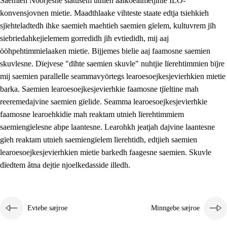
Saemieh Nöörjesne statusem utnieh aalkoealmetjinie ILO-
konvensjovnen mietie. Maadthlaake vihteste staate edtja tsiehkieh
sjïehteladtedh ihke saemieh maehtieh saemien gïelem, kultuvrem jïh
siebriedahkejielemem gorredidh jïh evtiedidh, mij aaj
ööhpehtimmielaaken mietie. Bijjemes bielie aaj faamosne saemien
skuvlesne. Dïejvese "dïhte saemien skuvle" nuhtjie lïerehtimmien bïjre
mij saemien parallelle seammavyörtegs learoesoejkesjevierhkien mietie
barka. Saemien learoesoejkesjevierhkie faamosne tjïeltine mah
reeremedajvine saemien gïelide. Seamma learoesoejkesjevierhkie
faamosne learoehkidie mah reaktam utnieh lïerehtimmiem
saemiengïelesne abpe laantesne. Learohkh jeatjah dajvine laantesne
gïeh reaktam utnieh saemiengïelem lïerehtidh, edtjieh saemien
learoesoejkesjevierhkien mietie barkedh faagesne saemien. Skuvle
dïedtem åtna dejtie njoelkedasside illedh.
Evtebe sæjroe
Minngebe sæjroe