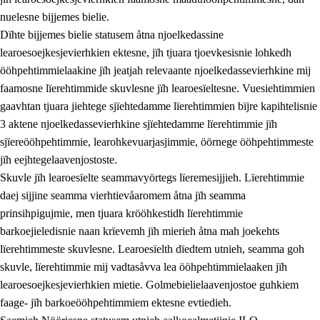
nuelesne bijjemes bielie.
Dïhte bijjemes bielie statusem åtna njoelkedassine
learoesoejkesjevierhkien ektesne, jïh tjuara tjoevkesisnie lohkedh
ööhpehtimmielaakine jïh jeatjah relevaante njoelkedassevierhkine mij
faamosne lïerehtimmide skuvlesne jïh learoesïeltesne. Vuesiehtimmien
gaavhtan tjuara jiehtege sjïehtedamme lïerehtimmien bïjre kapihtelisnie
3 aktene njoelkedassevierhkine sjïehtedamme lïerehtimmie jïh
sjïereööhpehtimmie, learohkevuarjasjimmie, öörnege ööhpehtimmeste
jïh eejhtegelaavenjostoste.
Skuvle jïh learoesïelte seammavyörtegs lïeremesijjieh. Lïerehtimmie
daej sijjine seamma vierhtievåaromem åtna jïh seamma
prinsihpigujmie, men tjuara krööhkestidh lïerehtimmie
barkoejieledisnie naan krïevemh jïh mierieh åtna mah joekehts
lïerehtimmeste skuvlesne. Learoesïelth dïedtem utnieh, seamma goh
skuvle, lïerehtimmie mij vadtasåvva lea ööhpehtimmielaaken jïh
learoesoejkesjevierhkien mietie. Golmebielielaavenjostoe guhkiem
faage- jïh barkoeööhpehtimmiem ektesne evtiedieh.