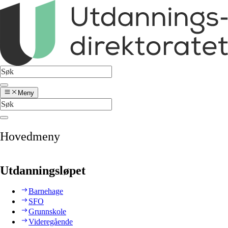
Meny
Hovedmeny
Utdanningsløpet
Barnehage
SFO
Grunnskole
Videregående