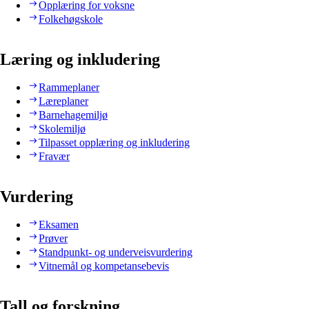
Opplæring for voksne
Folkehøgskole
Læring og inkludering
Rammeplaner
Læreplaner
Barnehagemiljø
Skolemiljø
Tilpasset opplæring og inkludering
Fravær
Vurdering
Eksamen
Prøver
Standpunkt- og underveisvurdering
Vitnemål og kompetansebevis
Tall og forskning