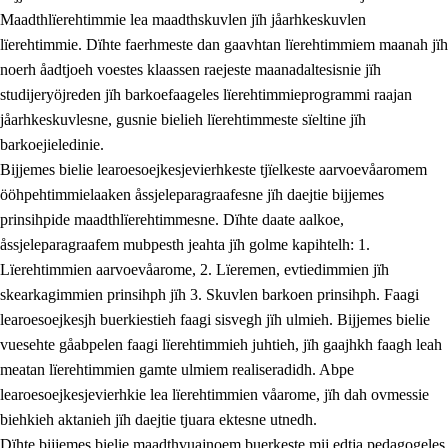
Maadthlïerehtimmie lea maadthskuvlen jïh jåarhkeskuvlen
lïerehtimmie. Dïhte faerhmeste dan gaavhtan lïerehtimmiem maanah jïh
noerh åadtjoeh voestes klaassen raejeste maanadaltesisnie jïh
studijeryöjreden jïh barkoefaageles lïerehtimmieprogrammi raajan
jåarhkeskuvlesne, gusnie bielieh lïerehtimmeste sïeltine jïh
barkoejieledinie.
Bijjemes bielie learoesoejkesjevierhkeste tjïelkeste aarvoevåaromem
ööhpehtimmielaaken åssjeleparagraafesne jïh daejtie bijjemes
prinsihpide maadthlïerehtimmesne. Dïhte daate aalkoe,
åssjeleparagraafem mubpesth jeahta jïh golme kapihtelh: 1.
Lïerehtimmien aarvoevåarome, 2. Lïeremen, evtiedimmien jïh
skearkagimmien prinsihph jïh 3. Skuvlen barkoen prinsihph. Faagi
learoesoejkesjh buerkiestieh faagi sisvegh jïh ulmieh. Bijjemes bielie
vuesehte gåabpelen faagi lïerehtimmieh juhtieh, jïh gaajhkh faagh leah
meatan lïerehtimmien gamte ulmiem realiseradidh. Abpe
learoesoejkesjevierhkie lea lïerehtimmien våarome, jïh dah ovmessie
biehkieh aktanieh jïh daejtie tjuara ektesne utnedh.
Dïhte bijjemes bielie maadthvuajnoem buerkeste mij edtja pedagogeles