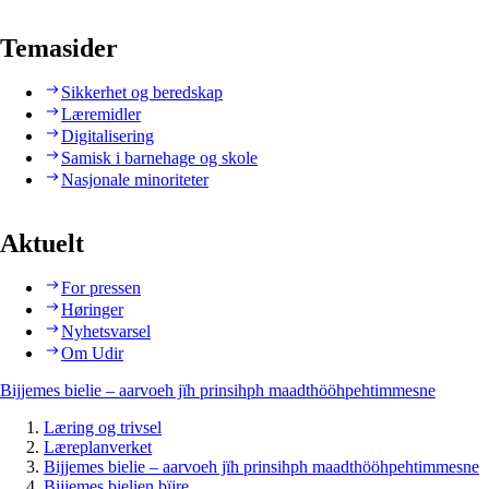
Temasider
Sikkerhet og beredskap
Læremidler
Digitalisering
Samisk i barnehage og skole
Nasjonale minoriteter
Aktuelt
For pressen
Høringer
Nyhetsvarsel
Om Udir
Bijjemes bielie – aarvoeh jïh prinsihph maadthööhpehtimmesne
Læring og trivsel
Læreplanverket
Bijjemes bielie – aarvoeh jïh prinsihph maadthööhpehtimmesne
Bijjemes bielien bïjre