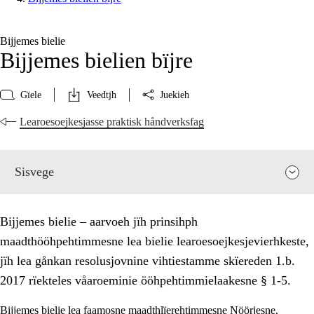
Bijjemes bielie
Bijjemes bielien bïjre
Gïele
Veedtjh
Juekieh
Learoesoejkesjasse praktisk håndverksfag
Sisvege
Bijjemes bielie – aarvoeh jïh prinsihph
maadthööhpehtimmesne lea bielie learoesoejkesjevierhkeste,
jïh lea gånkan resolusjovnine vihtiestamme skïereden 1.b.
2017 rïekteles våaroeminie ööhpehtimmielaakesne § 1-5.
Bijjemes bielie lea faamosne maadthlïerehtimmesne Nöörjesne.