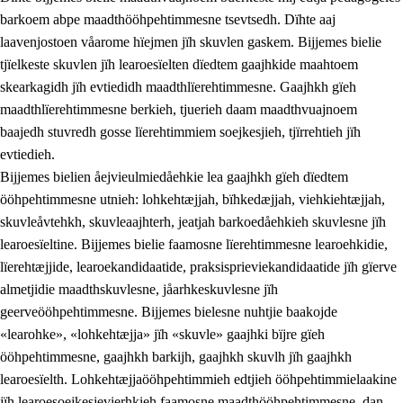
barkoem abpe maadthööhpehtimmesne tsevtsedh. Dïhte aaj
laavenjostoen våarome hïejmen jïh skuvlen gaskem. Bijjemes bielie
tjïelkeste skuvlen jïh learoesïelten dïedtem gaajhkide maahtoem
skearkagidh jïh evtiedidh maadthlïerehtimmesne. Gaajhkh gïeh
maadthlïerehtimmesne berkieh, tjuerieh daam maadthvuajnoem
baajedh stuvredh gosse lïerehtimmiem soejkesjieh, tjïrrehtieh jïh
evtiedieh.
Bijjemes bielien åejvieulmiedåehkie lea gaajhkh gïeh dïedtem
ööhpehtimmesne utnieh: lohkehtæjjah, bïhkedæjjah, viehkiehtæjjah,
skuvleåvtehkh, skuvleaajhterh, jeatjah barkoedåehkieh skuvlesne jïh
learoesïeltine. Bijjemes bielie faamosne lïerehtimmesne learoehkidie,
lïerehtæjjide, learoekandidaatide, praksisprieviekandidaatide jïh gïerve
almetjidie maadthskuvlesne, jåarhkeskuvlesne jïh
geerveööhpehtimmesne. Bijjemes bielesne nuhtjie baakojde
«learohke», «lohkehtæjja» jïh «skuvle» gaajhki bïjre gïeh
ööhpehtimmesne, gaajhkh barkijh, gaajhkh skuvlh jïh gaajhkh
learoesïelth. Lohkehtæjjaööhpehtimmieh edtjieh ööhpehtimmielaakine
jïh learoesoejkesjevierhkieh faamosne maadthööhpehtimmesne, dan