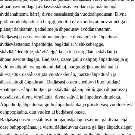
åhpadusvidnudagáj åvdåsvásstádusáv ávddama ja máhtudagá
åvddånahttema hárráj divna oassálasstijda vuodoåhpadusán. Divna
gudi vuodoåhpadusán barggi, vierttiji dáv vuodovuojnov adnet gå li
plánajt dahkamin, tjadádime ja åhpadusáv åvddånahttemin.
Badjásasj oase oajvveulmmejuogos le divna gejn le åhpadusás
åvdåsvásstadus: åhpadiddje, bagádalle, viehkkebargge,
skåvllåjådediddje, skåvllåæjgáda, ja ietjá virgálattja skåvlån ja
åhpadusvidnudagájn. Badjásasj oasse gullu oahppij åhpadussaj ja aj
viddnooahppij, oahppokandidáhtaj, barggogirjjekandidáhtaj ja
ållessjattuk oassálasstijda vuodoskåvlån, joarkkaåhpadusán ja
ållessjattugij åhpadusán. Badjásasj oasen aneduvvi buojkuldagá
«oahppe», «åhpadiddje» ja «skåvllå» gájkaj hárráj gudi åhpadussaj
oassálassti, divna virgálattja, divna skåvlå ja åhpadusvidnudagá.
Åhpadiddjijåhpadussaj gullu åhpadusláhka ja guoskavasj vuodoskåvlå
oahppopládna, dan vuolen aj badjásasj oasse.
Badjásasj oasen le stáhtus njuolgadustjállagin sæmmi gå divna ietjá
oase oahppoplánas, ja viertti dádjaduvvat dassta gå lågå åhpaduslágav
ja ietjá guoskavasj njuolgadustjoahkkev mij gullu åhpadussaj skåvlån