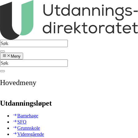
Meny
Hovedmeny
Utdanningsløpet
Barnehage
SFO
Grunnskole
Videregående