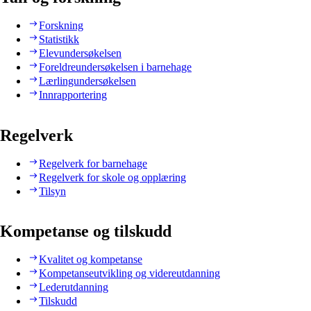
Forskning
Statistikk
Elevundersøkelsen
Foreldreundersøkelsen i barnehage
Lærlingundersøkelsen
Innrapportering
Regelverk
Regelverk for barnehage
Regelverk for skole og opplæring
Tilsyn
Kompetanse og tilskudd
Kvalitet og kompetanse
Kompetanseutvikling og videreutdanning
Lederutdanning
Tilskudd