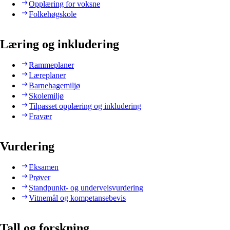
Opplæring for voksne
Folkehøgskole
Læring og inkludering
Rammeplaner
Læreplaner
Barnehagemiljø
Skolemiljø
Tilpasset opplæring og inkludering
Fravær
Vurdering
Eksamen
Prøver
Standpunkt- og underveisvurdering
Vitnemål og kompetansebevis
Tall og forskning