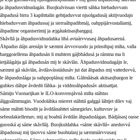
ja åhpadusvidnudagán. Buojkulvissan viertti sáhka hiebaduvvam
åhpadusá birra 3 kapihttalin gehtjaduvvat njuolgadusáj aktijvuodajn
hiebaduvvam åhpadussaj ja sierraåhpadibmáj, oahppijárvustallamij,
åhpadime organiserimij ja æjgátaktisasjbargguj.
Skåvllå ja åhpadusvidnudahka libá avtaárvvusasj åhpadusarená.
Åhpadus dájn arenájn le sæmmi árvvovuodo ja prinsihpaj milta, valla
barggoiellema åhpadusán li muhtem gájbbádusá ja rámma ma li
ietjálágátja gå åhpadusán mij le skåvlån. Åhpadusvidnudagájn le,
sæmmi gå skåvlån, åvdåsvásstádusáv jut dat åhpadus mij vatteduvvá,
le åhpasduslága ja oahppoplánaj milta. Gålmååsak aktisasjbargon le
guhkes dáhpe åvdedit fáhka- ja viddnoåhpadusáv aktisattjat.
Sámijn Vuonarijkan le ILO-konvensjåvnå milta stáhtus
álggoálmmugin. Vuodoláhka mierret stáhttá galggá láhtjet dilev vaj
sáme máhtti bisodit ja åvddånahttet sámegielav, kultuvrav ja
sebrudakiellemav, mij aj boahtá åvddån åhpaduslágan. Bádjásasj oasse
guosská aj sáme skåvllåj. Buojkuldahka «sáme skåvllå» aneduvvá
åhpadussaj mij tjuovvu sáme buohtalasj ja sæmmiárvvusasj