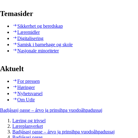
Temasider
Sikkerhet og beredskap
Læremidler
Digitalisering
Samisk i barnehage og skole
Nasjonale minoriteter
Aktuelt
For pressen
Høringer
Nyhetsvarsel
Om Udir
Badjásasj oasse – árvo ja prinsihpa vuodoåhpadussaj
Læring og trivsel
Læreplanverket
Badjásasj oasse – árvo ja prinsihpa vuodoåhpadussaj
Badjásasj oasse