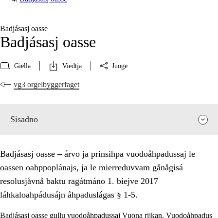
Badjásasj oasse
Badjásasj oasse
Giella
Viedtja
Juoge
vg3 orgelbyggerfaget
Sisadno
Badjásasj oasse – árvo ja prinsihpa vuodoåhpadussaj le
oassen oahppoplánajs, ja le mierreduvvam gånågisá
resolusjåvnå baktu ragátmáno 1. biejve 2017
láhkaloahpádusájn åhpaduslágas § 1-5.
Badjásasj oasse gullu vuodoåhpadussaj Vuona rijkan. Vuodoåhpadus