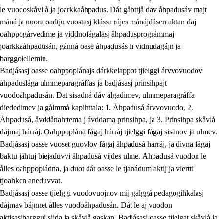
le vuodoskåvllå ja joarkkaåhpadus. Dát gåbttjå dav åhpadusáv majt
máná ja nuora oadtju vuostasj klássa rájes mánájdásen aktan daj
oahppogárvedime ja viddnofágalasj åhpadusprográmmaj
joarkkaåhpadusán, gånnå oase åhpadusás li vidnudagájn ja
barggoiellemin.
Badjásasj oasse oahppoplánajs dárkkelappot tjielggi árvvovuodov
åhpaduslága ulmmeparagráffas ja badjásasj prinsihpajt
vuodoåhpadusán. Dat sisadná dáv álgadimev, ulmmeparagráffa
diededimev ja gålmmå kapihttala: 1. Åhpadusá árvvovuodo, 2.
Åhpadusá, åvddånahttema j ávddama prinsihpa, ja 3. Prinsihpa skåvlå
dåjmaj hárráj. Oahppoplána fágaj hárráj tjielggi fágaj sisanov ja ulmev.
Badjásasj oasse vuoset guovlov fágaj åhpadusá hárráj, ja divna fágaj
baktu jåhtuj biejaduvvi åhpadusá vijdes ulme. Åhpadusá vuodon le
ålles oahppopládna, ja duot dát oasse le tjanádum aktij ja viertti
tjoahken aneduvvat.
Badjásasj oasse tjielggi vuodovuojnov mij galggá pedagogihkalasj
dåjmav bájnnet ålles vuodoåhpadusán. Dát le aj vuodon
aktisasjbargguj sijda ja skåvlå gaskan. Badjásasj oasse tjielgat skåvlå ja