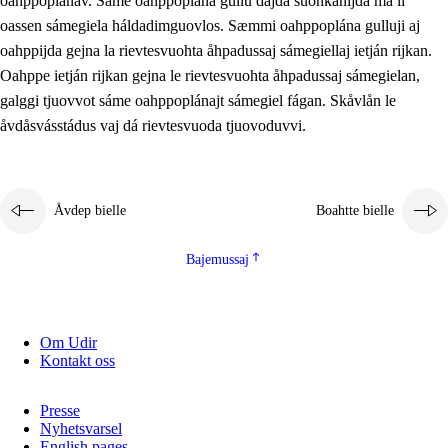
oahppoplánav. Sáme oahppoplána gullu dajda suohkanijda ma li
oassen sámegiela háldadimguovlos. Sæmmi oahppoplána gulluji aj
oahppijda gejna la rievtesvuohta åhpadussaj sámegiellaj ietján rijkan.
Oahppe ietján rijkan gejna le rievtesvuohta åhpadussaj sámegielan,
galggi tjuovvot sáme oahppoplánajt sámegiel fágan. Skåvlån le
åvdåsvásstádus vaj dá rievtesvuoda tjuovoduvvi.
Åvdep bielle
Boahtte bielle
Bajemussaj
Om Udir
Kontakt oss
Presse
Nyhetsvarsel
English pages