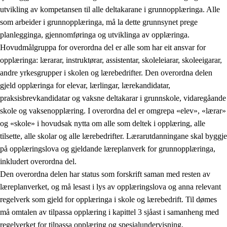
utvikling av kompetansen til alle deltakarane i grunnopplæringa. Alle
som arbeider i grunnopplæringa, må la dette grunnsynet prege
planlegginga, gjennomføringa og utviklinga av opplæringa.
Hovudmålgruppa for overordna del er alle som har eit ansvar for
opplæringa: lærarar, instruktørar, assistentar, skoleleiarar, skoleeigarar,
andre yrkesgrupper i skolen og lærebedrifter. Den overordna delen
gjeld opplæringa for elevar, lærlingar, lærekandidatar,
praksisbrevkandidatar og vaksne deltakarar i grunnskole, vidaregåande
skole og vaksenopplæring. I overordna del er omgrepa «elev», «lærar»
og «skole» i hovudsak nytta om alle som deltek i opplæring, alle
tilsette, alle skolar og alle lærebedrifter. Lærarutdanningane skal byggje
på opplæringslova og gjeldande læreplanverk for grunnopplæringa,
inkludert overordna del.
Den overordna delen har status som forskrift saman med resten av
læreplanverket, og må lesast i lys av opplæringslova og anna relevant
regelverk som gjeld for opplæringa i skole og lærebedrift. Til dømes
må omtalen av tilpassa opplæring i kapittel 3 sjåast i samanheng med
regelverket for tilpassa opplæring og spesialundervisning,