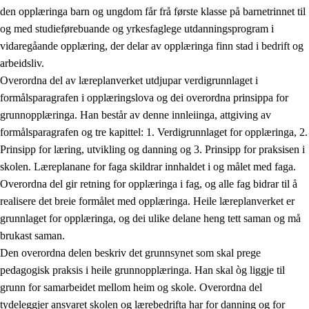
den opplæringa barn og ungdom får frå første klasse på barnetrinnet til
og med studieførebuande og yrkesfaglege utdanningsprogram i
vidaregåande opplæring, der delar av opplæringa finn stad i bedrift og
arbeidsliv.
Overordna del av læreplanverket utdjupar verdigrunnlaget i
formålsparagrafen i opplæringslova og dei overordna prinsippa for
grunnopplæringa. Han består av denne innleiinga, attgiving av
formålsparagrafen og tre kapittel: 1. Verdigrunnlaget for opplæringa, 2.
Prinsipp for læring, utvikling og danning og 3. Prinsipp for praksisen i
skolen. Læreplanane for faga skildrar innhaldet i og målet med faga.
Overordna del gir retning for opplæringa i fag, og alle fag bidrar til å
realisere det breie formålet med opplæringa. Heile læreplanverket er
grunnlaget for opplæringa, og dei ulike delane heng tett saman og må
brukast saman.
Den overordna delen beskriv det grunnsynet som skal prege
pedagogisk praksis i heile grunnopplæringa. Han skal òg liggje til
grunn for samarbeidet mellom heim og skole. Overordna del
tydeleggjer ansvaret skolen og lærebedrifta har for danning og for