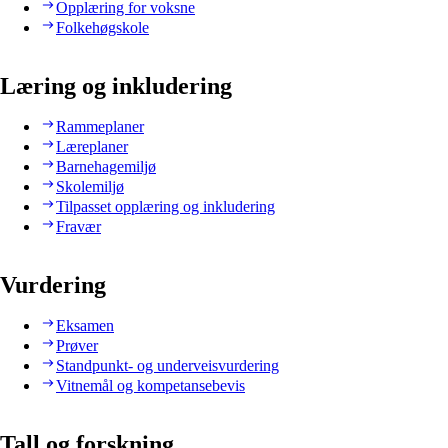
Opplæring for voksne
Folkehøgskole
Læring og inkludering
Rammeplaner
Læreplaner
Barnehagemiljø
Skolemiljø
Tilpasset opplæring og inkludering
Fravær
Vurdering
Eksamen
Prøver
Standpunkt- og underveisvurdering
Vitnemål og kompetansebevis
Tall og forskning