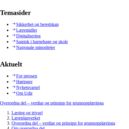
Temasider
Sikkerhet og beredskap
Læremidler
Digitalisering
Samisk i barnehage og skole
Nasjonale minoriteter
Aktuelt
For pressen
Høringer
Nyhetsvarsel
Om Udir
Overordna del – verdiar og prinsipp for grunnopplæringa
Læring og trivsel
Læreplanverket
Overordna del – verdiar og prinsipp for grunnopplæringa
Om overordna del