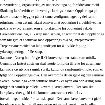
elevvurdering, organisering av undervisninga og foreldresamarbeid.
Skole og lærebedrift er likeverdige læringsarenaer. Opplæringa på
desse arenaene byggjer på det same verdigrunnlaget og dei same
prinsippa, men det må takast omsyn til at opplæring i arbeidslivet har
nokre krav og rammer som er forskjellige frå opplæring i skole.
Lærebedriftene har, i likskap med skolen, ansvar for at den opplæringa
som blir gitt, er i samsvar med opplæringslova og læreplanverket.
Trepartssamarbeidet har lang tradisjon for å utvikle fag- og
yrkesopplæringa i fellesskap.
Samane i Noreg har ifølgje ILO-konvensjonen status som urfolk.
Grunnlova fastset at staten skal leggje forholda til rette for at samane
kan sikre og utvikle samisk språk, kultur og samfunnsliv, noko som er
følgt opp i opplæringslova. Den overordna delen gjeld òg den samiske
skolen. Nemninga «den samiske skolen» er nytta om opplæring som
følgjer eit samisk parallelt likeverdig læreplanverk. Det samiske
læreplanverket gjeld i dei kommunane som er ein del av
forvaltningsområdet for samisk språk. Det same læreplanverket gjeld
for elevar som har rett til opplæring
på
samisk språk i landet elles.