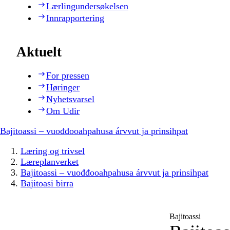
Lærlingundersøkelsen
Innrapportering
Aktuelt
For pressen
Høringer
Nyhetsvarsel
Om Udir
Bajitoassi – vuođđooahpahusa árvvut ja prinsihpat
Læring og trivsel
Læreplanverket
Bajitoassi – vuođđooahpahusa árvvut ja prinsihpat
Bajitoasi birra
Bajitoassi