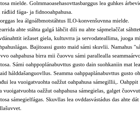
tosa mielde. Golmmaoasehasovttasbarggus lea guhkes árbevi
i ráđiid fága- ja fidnooahpahusa.
orggas lea álgoálbmotstáhtus ILO-konvenšuvnna mielde.
rida ahte stáhta galgá láhčit dili nu ahte sápmelaččat sáhtte
ovdánahttit iežaset giela, kultuvrra ja servodateallima, juoga mi
pahuslágas. Bajitoassi gusto maid sámi skuvlii. Namahus "s
vvo oahpahusa birra mii čuovvu sámi parallealla seammaárv
osa. Sámi oahppoplánabuvttus gusto dain suohkaniin mat lea
aid hálddašanguovllus. Seamma oahppaplánabuvttus gusto oh
uđui lea vuoigatvuohta oažžut oahpahusa sámegillii,. Oahppit
lea vuoigatvuohta oažžut oahpahusa sámegielas, galget čuovvu
osa sámegielfágas. Skuvllas lea ovddasvástádus das ahte dát
llašuvvet.