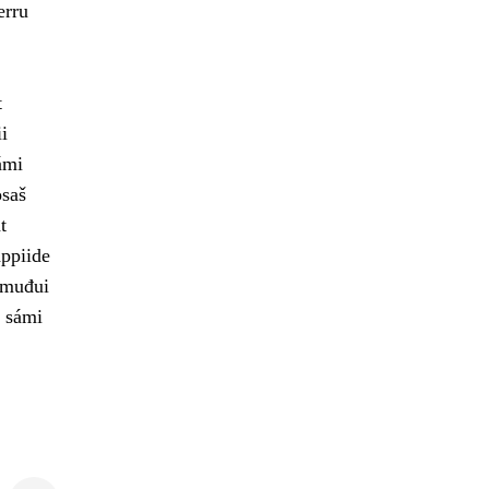
erru
t
i
ámi
osaš
t
ppiide
 muđui
t sámi