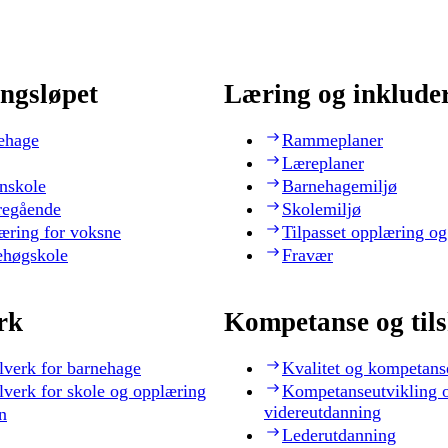
ngsløpet
Læring og inklude
ehage
Rammeplaner
Læreplaner
nskole
Barnehagemiljø
regående
Skolemiljø
æring for voksne
Tilpasset opplæring og
ehøgskole
Fravær
rk
Kompetanse og til
lverk for barnehage
Kvalitet og kompetans
lverk for skole og opplæring
Kompetanseutvikling 
videreutdanning
n
Lederutdanning