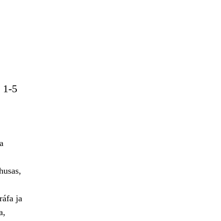
 1-5
a
husas,
áfa ja
a,