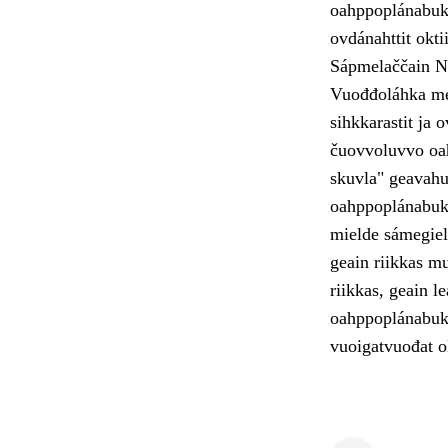
oahppoplánabuk
ovdánahttit okti
Sápmelaččain N
Vuođđoláhka mear
sihkkarastit ja 
čuovvoluvvo oah
skuvla" geavahu
oahppoplánabukt
mielde sámegiel
geain riikkas m
riikkas, geain 
oahppoplánabukt
vuoigatvuođat o