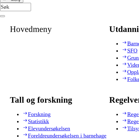
Hovedmeny
Utdanni
Barn
SFO
Grun
Vide
Oppl
Folk
Tall og forskning
Regelve
Forskning
Rege
Statistikk
Rege
Elevundersøkelsen
Tilsy
Foreldreundersøkelsen i barnehage