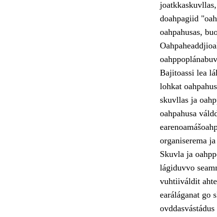
joatkkaskuvllas
doahpagiid "oahp
oahpahusas, buot
Oahpaheaddjioah
oahppoplánabuvt
Bajitoassi lea l
lohkat oahpahusl
skuvllas ja oah
oahpahusa váldd
earenoamášoahp
organiserema ja
Skuvla ja oahpp
lágiduvvo seamm
vuhtiiváldit ah
earáláganat go 
ovddasvástádus 