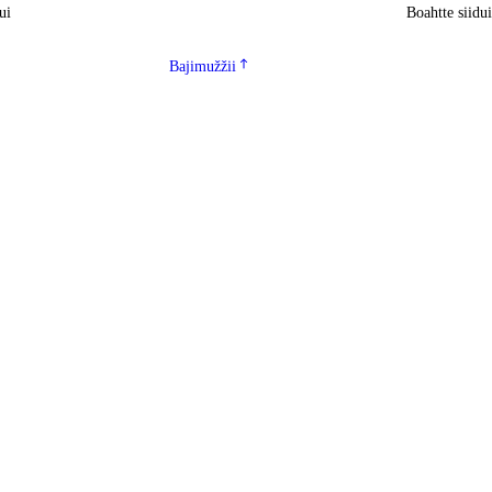
ui
Boahtte siidu
Bajimužžii