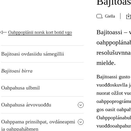
Bajitoas
Giella
Bajitoassi – 
Oahppoplánii norsk kort botid vgo
oahppoplánab
resolušuvnna
Bajitoasi ovdasiidu sámegillii
mielde.
Bajitoasi birra
Bajitoassi gust
vuođđoskuvlla j
Oahpahusa ulbmil
nuorat ožžot vu
oahppoprográmm
Oahpahusa árvovuođđu
gos oasit oahpa
Oahppoplánabukt
Oahppama prinsihpat, ovdáneapmi
vuođđooahpahusa
ja oahppahábmen