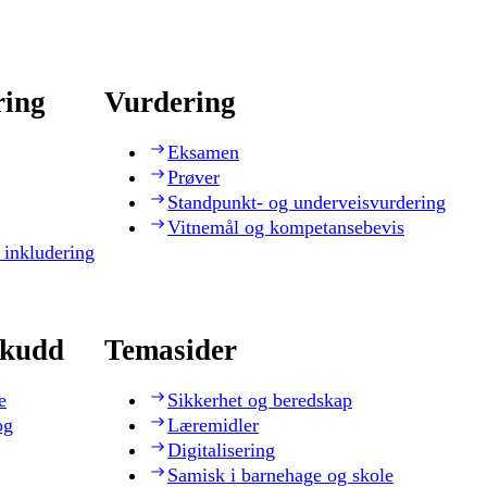
ring
Vurdering
Eksamen
Prøver
Standpunkt- og underveisvurdering
Vitnemål og kompetansebevis
 inkludering
skudd
Temasider
e
Sikkerhet og beredskap
og
Læremidler
Digitalisering
Samisk i barnehage og skole