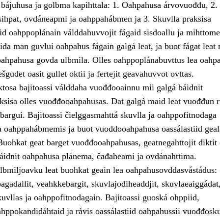
 bájuhusa ja golbma kapihttala: 1. Oahpahusa árvovuođđu, 2.
ihpat, ovdáneapmi ja oahppahábmen ja 3. Skuvlla praksisa
id oahppoplánain válddahuvvojit fágaid sisdoallu ja mihttomea
ida man guvlui oahpahus fágain galgá leat, ja buot fágat leat
ahpahusa govda ulbmila. Olles oahppoplánabuvttus lea oahp
šguđet oasit gullet oktii ja fertejit geavahuvvot ovttas.
osa bajitoassi válddaha vuođđooainnu mii galgá báidnit
ksisa olles vuođđooahpahusas. Dat galgá maid leat vuođđun r
sbargui. Bajitoassi čielggasmahttá skuvlla ja oahppofitnodaga
a oahppahábmemis ja buot vuođđooahpahusa oassálastiid gea
Buohkat geat barget vuođđooahpahusas, geatnegahttojit diktit
idnit oahpahusa plánema, čađaheami ja ovdánahttima.
ulbmiljoavku leat buohkat geain lea oahpahusovddasvástádus:
agadallit, veahkkebargit, skuvlajođiheaddjit, skuvlaeaiggádat
uvllas ja oahppofitnodagain. Bajitoassi guoská ohppiid,
ahppokandidáhtaid ja rávis oassálastiid oahpahussii vuođđosku