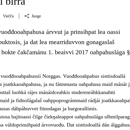
i birra
Viečča
Juoge
vuođđooahpahusa árvvut ja prinsihpat lea oassi
uktosis, ja dat lea mearriduvvon gonagaslaš
 bokte čakčamánu 1. beaivvi 2017 oahpahuslága §
o vuođđooahpahussii Norggas. Vuođđooahpahus sisttisdoallá
a joatkkaoahpahusa, ja nu fátmmasta oahpahusa maid mánát j
osttaš luohká rájes mánáidceahkis studerenráhkkanahtti
aid ja fidnofágalaš oahppoprográmmaid rádjái joatkkaoahpa
husas dáhpáhuvvet fitnodagas ja bargoeallimis.
osa bajitoassi čilge čiekŋaleappot oahpahuslága ulbmilparagr
 váldoprinsihpaid árvovuođu. Dat sisttisdoallá dán álggahus