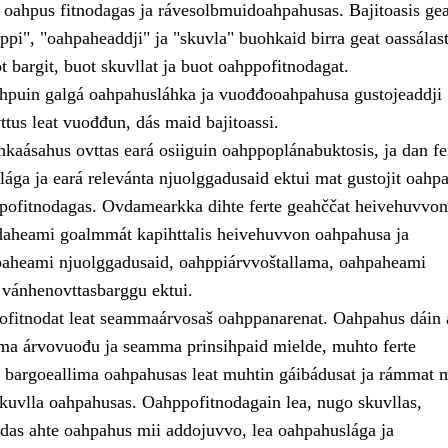
, oahpus fitnodagas ja rávesolbmuidoahpahusas. Bajitoasis ge
pi", "oahpaheaddji" ja "skuvla" buohkaid birra geat oassálast
 bargit, buot skuvllat ja buot oahppofitnodagat.
puin galgá oahpahusláhka ja vuođđooahpahusa gustojeaddji
tus leat vuođđun, dás maid bajitoassi.
áhkaásahus ovttas eará osiiguin oahppoplánabuktosis, ja dan fe
ága ja eará relevánta njuolggadusaid ektui mat gustojit oahpa
ppofitnodagas. Ovdamearkka dihte ferte geahččat heivehuvvon
aheami goalmmát kapihttalis heivehuvvon oahpahusa ja
aheami njuolggadusaid, oahppiárvvoštallama, oahpaheami
 vánhenovttasbarggu ektui.
ofitnodat leat seammaárvosaš oahppanarenat. Oahpahus dáin 
a árvovuođu ja seamma prinsihpaid mielde, muhto ferte
te bargoeallima oahpahusas leat muhtin gáibádusat ja rámmat m
skuvlla oahpahusas. Oahppofitnodagain lea, nugo skuvllas,
das ahte oahpahus mii addojuvvo, lea oahpahuslága ja