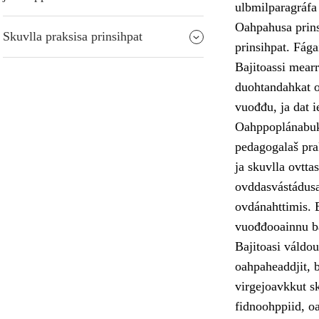
ulbmilparagráfa
Oahpahusa prins
Skuvlla praksisa prinsihpat
prinsihpat. Fága
Bajitoassi mearr
duohtandahkat o
vuođđu, ja dat ie
Oahppoplánabukt
pedagogalaš pra
ja skuvlla ovtta
ovddasvástádus
ovdánahttimis. 
vuođđooainnu bá
Bajitoasi váldo
oahpaheaddjit, b
virgejoavkkut sk
fidnoohppiid, o