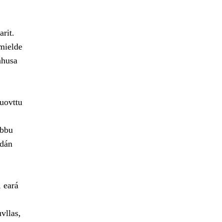
rit.
 mielde
ahusa
uovttu
lbbu
 dán
, eará
vllas,