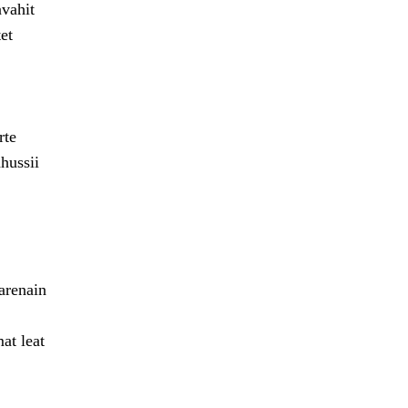
avahit
et
rte
hussii
arenain
at leat