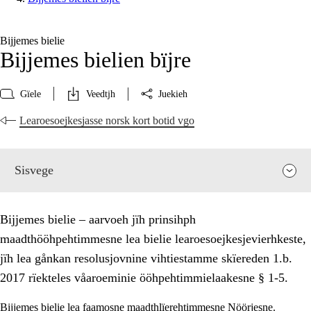
Bijjemes bielie
Bijjemes bielien bïjre
Gïele
Veedtjh
Juekieh
Learoesoejkesjasse norsk kort botid vgo
Sisvege
Bijjemes bielie – aarvoeh jïh prinsihph
maadthööhpehtimmesne lea bielie learoesoejkesjevierhkeste,
jïh lea gånkan resolusjovnine vihtiestamme skïereden 1.b.
2017 rïekteles våaroeminie ööhpehtimmielaakesne § 1-5.
Bijjemes bielie lea faamosne maadthlïerehtimmesne Nöörjesne.