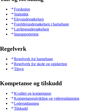
Forskning
Statistikk
Elevundersøkelsen
Foreldreundersøkelsen i barnehage
Lærlingundersøkelsen
Innrapportering
Regelverk
Regelverk for barnehage
Regelverk for skole og opplæring
Tilsyn
Kompetanse og tilskudd
Kvalitet og kompetanse
Kompetanseutvikling og videreutdanning
Lederutdanning
Tilskudd