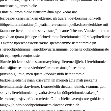
nuelesne bijjemes bielie.
Dïhte bijjemes bielie statusem åtna njoelkedassine
learoesoejkesjevierhkien ektesne, jïh tjuara tjoevkesisnie lohkedh
ööhpehtimmielaakine jïh jeatjah relevaante njoelkedassevierhkine mij
faamosne lïerehtimmide skuvlesne jïh learoesïeltesne. Vuesiehtimmien
gaavhtan tjuara jiehtege sjïehtedamme lïerehtimmien bïjre kapihtelisnie
3 aktene njoelkedassevierhkine sjïehtedamme lïerehtimmie jïh
sjïereööhpehtimmie, learohkevuarjasjimmie, öörnege ööhpehtimmeste
jïh eejhtegelaavenjostoste.
Skuvle jïh learoesïelte seammavyörtegs lïeremesijjieh. Lïerehtimmie
daej sijjine seamma vierhtievåaromem åtna jïh seamma
prinsihpigujmie, men tjuara krööhkestidh lïerehtimmie
barkoejieledisnie naan krïevemh jïh mierieh åtna mah joekehts
lïerehtimmeste skuvlesne. Learoesïelth dïedtem utnieh, seamma goh
skuvle, lïerehtimmie mij vadtasåvva lea ööhpehtimmielaaken jïh
learoesoejkesjevierhkien mietie. Golmebielielaavenjostoe guhkiem
faage- jïh barkoeööhpehtimmiem ektesne evtiedieh.