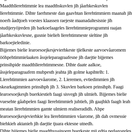
Maadthlïerehtimmie lea maadthskuvlen jïh jåarhkeskuvlen
lïerehtimmie. Dïhte faerhmeste dan gaavhtan lïerehtimmiem maanah jïh
noerh åadtjoeh voestes klaassen raejeste maanadaltesisnie jïh
studijeryöjreden jïh barkoefaageles lïerehtimmieprogrammi raajan
jåarhkeskuvlesne, gusnie bielieh lïerehtimmeste sïeltine jïh
barkoejieledinie.
Bijjemes bielie learoesoejkesjevierhkeste tjïelkeste aarvoevåaromem
ööhpehtimmielaaken åssjeleparagraafesne jïh daejtie bijjemes
prinsihpide maadthlïerehtimmesne. Dïhte daate aalkoe,
åssjeleparagraafem mubpesth jeahta jïh golme kapihtelh: 1.
Lïerehtimmien aarvoevåarome, 2. Lïeremen, evtiedimmien jïh
skearkagimmien prinsihph jïh 3. Skuvlen barkoen prinsihph. Faagi
learoesoejkesjh buerkiestieh faagi sisvegh jïh ulmieh. Bijjemes bielie
vuesehte gåabpelen faagi lïerehtimmieh juhtieh, jïh gaajhkh faagh leah
meatan lïerehtimmien gamte ulmiem realiseradidh. Abpe
learoesoejkesjevierhkie lea lïerehtimmien våarome, jïh dah ovmessie
biehkieh aktanieh jïh daejtie tjuara ektesne utnedh.
Dïhte bijjemes bielie maadthvuajnoem buerkeste mij edtja pedagogeles