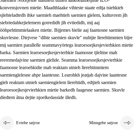
Saemieh Nöörjesne statusem utnieh aalkoealmetjinie ILO-
konvensjovnen mietie. Maadthlaake vihteste staate edtja tsiehkieh
sjïehteladtedh ihke saemieh maehtieh saemien gïelem, kultuvrem jïh
siebriedahkejielemem gorredidh jïh evtiedidh, mij aaj
ööhpehtimmielaaken mietie. Bijjemes bielie aaj faamosne saemien
skuvlesne. Dïejvese "dïhte saemien skuvle" nuhtjie lïerehtimmien bïjre
mij saemien parallelle seammavyörtegs learoesoejkesjevierhkien mietie
barka. Saemien learoesoejkesjevierhkie faamosne tjïeltine mah
reeremedajvine saemien gïelide. Seamma learoesoejkesjevierhkie
faamosne learoehkidie mah reaktam utnieh lïerehtimmiem
saemiengïelesne abpe laantesne. Learohkh jeatjah dajvine laantesne
gïeh reaktam utnieh saemiengïelem lïerehtidh, edtjieh saemien
learoesoejkesjevierhkien mietie barkedh faagesne saemien. Skuvle
dïedtem åtna dejtie njoelkedasside illedh.
Evtebe sæjroe
Minngebe sæjroe