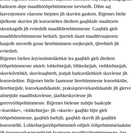
barkoem abpe maadthööhpehtimmesne tsevtsedh. Dïhte aaj
laavenjostoen våarome hïejmen jïh skuvlen gaskem. Bijjemes bielie
tjïelkeste skuvlen jïh learoesïelten dïedtem gaajhkide maahtoem
skearkagidh jïh evtiedidh maadthlïerehtimmesne. Gaajhkh gïeh
maadthlïerehtimmesne berkieh, tjuerieh daam maadthvuajnoem
baajedh stuvredh gosse lïerehtimmiem soejkesjieh, tjïrrehtieh jïh
evtiedieh.
Bijjemes bielien åejvieulmiedåehkie lea gaajhkh gïeh dïedtem
ööhpehtimmesne utnieh: lohkehtæjjah, bïhkedæjjah, viehkiehtæjjah,
skuvleåvtehkh, skuvleaajhterh, jeatjah barkoedåehkieh skuvlesne jïh
learoesïeltine. Bijjemes bielie faamosne lïerehtimmesne learoehkidie,
lïerehtæjjide, learoekandidaatide, praksisprieviekandidaatide jïh gïerve
almetjidie maadthskuvlesne, jåarhkeskuvlesne jïh
geerveööhpehtimmesne. Bijjemes bielesne nuhtjie baakojde
«learohke», «lohkehtæjja» jïh «skuvle» gaajhki bïjre gïeh
ööhpehtimmesne, gaajhkh barkijh, gaajhkh skuvlh jïh gaajhkh
learoesïelth. Lohkehtæjjaööhpehtimmieh edtjieh ööhpehtimmielaakine
jïh learoesoejkesjevierhkieh faamosne maadthööhpehtimmesne, dan