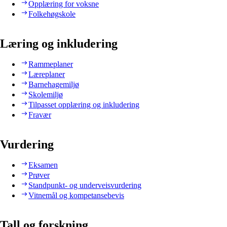
Opplæring for voksne
Folkehøgskole
Læring og inkludering
Rammeplaner
Læreplaner
Barnehagemiljø
Skolemiljø
Tilpasset opplæring og inkludering
Fravær
Vurdering
Eksamen
Prøver
Standpunkt- og underveisvurdering
Vitnemål og kompetansebevis
Tall og forskning