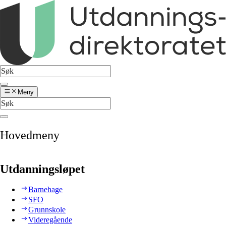
Meny
Hovedmeny
Utdanningsløpet
Barnehage
SFO
Grunnskole
Videregående