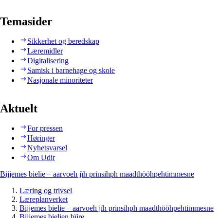
Temasider
Sikkerhet og beredskap
Læremidler
Digitalisering
Samisk i barnehage og skole
Nasjonale minoriteter
Aktuelt
For pressen
Høringer
Nyhetsvarsel
Om Udir
Bijjemes bielie – aarvoeh jïh prinsihph maadthööhpehtimmesne
Læring og trivsel
Læreplanverket
Bijjemes bielie – aarvoeh jïh prinsihph maadthööhpehtimmesne
Bijjemes bielien bïjre