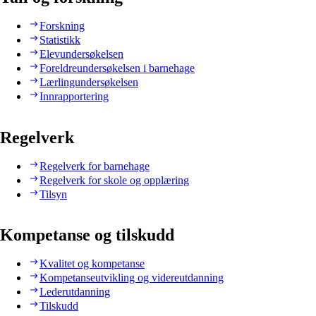
Forskning
Statistikk
Elevundersøkelsen
Foreldreundersøkelsen i barnehage
Lærlingundersøkelsen
Innrapportering
Regelverk
Regelverk for barnehage
Regelverk for skole og opplæring
Tilsyn
Kompetanse og tilskudd
Kvalitet og kompetanse
Kompetanseutvikling og videreutdanning
Lederutdanning
Tilskudd