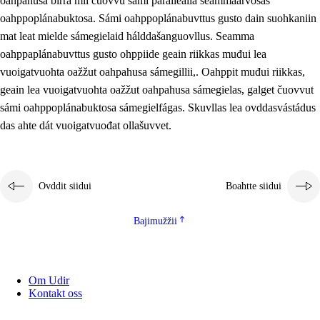
oahpahusa birra mii čuovvu sámi parallealla seammaárvosaš
oahppoplánabuktosa. Sámi oahppoplánabuvttus gusto dain suohkaniin
mat leat mielde sámegielaid hálddašanguovllus. Seamma
oahppaplánabuvttus gusto ohppiide geain riikkas muđui lea
vuoigatvuohta oažžut oahpahusa sámegillii,. Oahppit muđui riikkas,
geain lea vuoigatvuohta oažžut oahpahusa sámegielas, galget čuovvut
sámi oahppoplánabuktosa sámegielfágas. Skuvllas lea ovddasvástádus
das ahte dát vuoigatvuođat ollašuvvet.
Ovddit siidui
Boahtte siidui
Bajimužžii
Om Udir
Kontakt oss