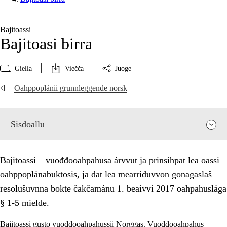
Bajitoassi
Bajitoasi birra
Giella
Viečča
Juoge
Oahppoplánii grunnleggende norsk
Sisdoallu
Bajitoassi – vuođđooahpahusa árvvut ja prinsihpat lea oassi
oahppoplánabuktosis, ja dat lea mearriduvvon gonagaslaš
resolušuvnna bokte čakčamánu 1. beaivvi 2017 oahpahuslága
§ 1-5 mielde.
Bajitoassi gusto vuođđooahpahussii Norggas. Vuođđooahpahus