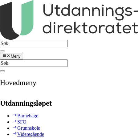
Meny
Hovedmeny
Utdanningsløpet
Barnehage
SFO
Grunnskole
Videregående