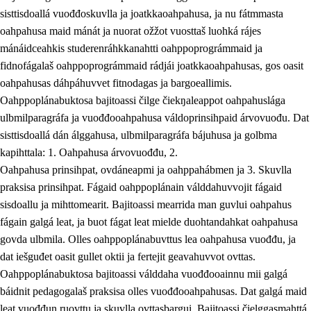
sisttisdoallá vuođđoskuvlla ja joatkkaoahpahusa, ja nu fátmmasta
oahpahusa maid mánát ja nuorat ožžot vuosttaš luohká rájes
mánáidceahkis studerenráhkkanahtti oahppoprográmmaid ja
fidnofágalaš oahppoprográmmaid rádjái joatkkaoahpahusas, gos oasit
oahpahusas dáhpáhuvvet fitnodagas ja bargoeallimis.
Oahppoplánabuktosa bajitoassi čilge čiekŋaleappot oahpahuslága
ulbmilparagráfa ja vuođđooahpahusa váldoprinsihpaid árvovuođu. Dat
sisttisdoallá dán álggahusa, ulbmilparagráfa bájuhusa ja golbma
kapihttala: 1. Oahpahusa árvovuođđu, 2.
Oahpahusa prinsihpat, ovdáneapmi ja oahppahábmen ja 3. Skuvlla
praksisa prinsihpat. Fágaid oahppoplánain válddahuvvojit fágaid
sisdoallu ja mihttomearit. Bajitoassi mearrida man guvlui oahpahus
fágain galgá leat, ja buot fágat leat mielde duohtandahkat oahpahusa
govda ulbmila. Olles oahppoplánabuvttus lea oahpahusa vuođđu, ja
dat iešguđet oasit gullet oktii ja fertejit geavahuvvot ovttas.
Oahppoplánabuktosa bajitoassi válddaha vuođđooainnu mii galgá
báidnit pedagogalaš praksisa olles vuođđooahpahusas. Dat galgá maid
leat vuođđun ruovttu ja skuvlla ovttasbargui. Bajitoassi čielggasmahttá