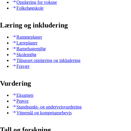
Opplæring for voksne
Folkehøgskole
Læring og inkludering
Rammeplaner
Læreplaner
Barnehagemiljø
Skolemiljø
Tilpasset opplæring og inkludering
Fravær
Vurdering
Eksamen
Prøver
Standpunkt- og underveisvurdering
Vitnemål og kompetansebevis
Tall og forskning