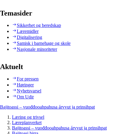
Temasider
Sikkerhet og beredskap
Læremidler
Digitalisering
Samisk i barnehage og skole
Nasjonale minoriteter
Aktuelt
For pressen
Høringer
Nyhetsvarsel
Om Udir
Bajitoassi – vuođđooahpahusa árvvut ja prinsihpat
Læring og trivsel
Læreplanverket
Bajitoassi – vuođđooahpahusa árvvut ja prinsihpat
Bajitoasi birra