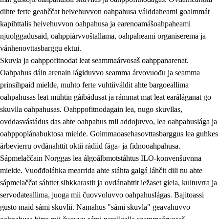
dihte ferte geahččat heivehuvvon oahpahusa válddaheami goalmmát
kapihttalis heivehuvvon oahpahusa ja earenoamášoahpaheami
njuolggadusaid, oahppiárvvoštallama, oahpaheami organiserema ja
vánhenovttasbarggu ektui.
Skuvla ja oahppofitnodat leat seammaárvosaš oahppanarenat.
Oahpahus dáin arenain lágiduvvo seamma árvovuođu ja seamma
prinsihpaid mielde, muhto ferte vuhtiiváldit ahte bargoeallima
oahpahusas leat muhtin gáibádusat ja rámmat mat leat earáláganat go
skuvlla oahpahusas. Oahppofitnodagain lea, nugo skuvllas,
ovddasvástádus das ahte oahpahus mii addojuvvo, lea oahpahuslága ja
oahppoplánabuktosa mielde. Golmmaoasehasovttasbarggus lea guhkes
árbevierru ovdánahttit oktii ráđiid fága- ja fidnooahpahusa.
Sápmelaččain Norggas lea álgoálbmotstáhtus ILO-konvenšuvnna
mielde. Vuođđoláhka mearrida ahte stáhta galgá láhčit dili nu ahte
sápmelaččat sáhttet sihkkarastit ja ovdánahttit iežaset giela, kultuvrra ja
servodateallima, juoga mii čuovvoluvvo oahpahuslágas. Bajitoassi
gusto maid sámi skuvlii. Namahus "sámi skuvla" geavahuvvo