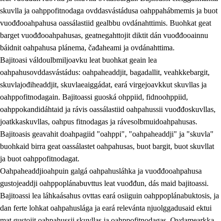
skuvlla ja oahppofitnodaga ovddasvástádusa oahppahábmemis ja buot
vuođđooahpahusa oassálastiid gealbbu ovdánahttimis. Buohkat geat
barget vuođđooahpahusas, geatnegahttojit diktit dán vuođđooainnu
báidnit oahpahusa plánema, čađaheami ja ovdánahttima.
Bajitoasi váldoulbmiljoavku leat buohkat geain lea
oahpahusovddasvástádus: oahpaheaddjit, bagadallit, veahkkebargit,
skuvlajođiheaddjit, skuvlaeaiggádat, eará virgejoavkkut skuvllas ja
oahppofitnodagain. Bajitoassi guoská ohppiid, fidnoohppiid,
oahppokandidáhtaid ja rávis oassálastiid oahpahussii vuođđoskuvllas,
joatkkaskuvllas, oahpus fitnodagas ja rávesolbmuidoahpahusas.
Bajitoasis geavahit doahpagiid "oahppi", "oahpaheaddji" ja "skuvla"
buohkaid birra geat oassálastet oahpahusas, buot bargit, buot skuvllat
ja buot oahppofitnodagat.
Oahpaheaddjioahpuin galgá oahpahusláhka ja vuođđooahpahusa
gustojeaddji oahppoplánabuvttus leat vuođđun, dás maid bajitoassi.
Bajitoassi lea láhkaásahus ovttas eará osiiguin oahppoplánabuktosis, ja
dan ferte lohkat oahpahuslága ja eará relevánta njuolggadusaid ektui
mat gustojit oahpahussii skuvllas ja oahppofitnodagas. Ovdamearkka