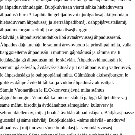
ja åhpadusvidnudagán. Buojkulvissan viertti sáhka hiebaduvvam
åhpadusá birra 3 kapihttalin gehtjaduvvat njuolgadusáj aktijvuodajn
hiebaduvvam åhpadussaj ja sierraåhpadibmáj, oahppijárvustallamij,
åhpadime organiserimij ja æjgátaktisasjbargguj.
Skåvllå ja åhpadusvidnudahka libá avtaárvvusasj åhpadusarená.
Åhpadus dájn arenájn le sæmmi árvvovuodo ja prinsihpaj milta, valla
barggoiellema åhpadusán li muhtem gájbbádusá ja rámma ma li
ietjálágátja gå åhpadusán mij le skåvlån. Åhpadusvidnudagájn le,
sæmmi gå skåvlån, åvdåsvásstádusáv jut dat åhpadus mij vatteduvvá,
le åhpasduslága ja oahppoplánaj milta. Gålmååsak aktisasjbargon le
guhkes dáhpe åvdedit fáhka- ja viddnoåhpadusáv aktisattjat.
Sámijn Vuonarijkan le ILO-konvensjåvnå milta stáhtus
álggoálmmugin. Vuodoláhka mierret stáhttá galggá láhtjet dilev vaj
sáme máhtti bisodit ja åvddånahttet sámegielav, kultuvrav ja
sebrudakiellemav, mij aj boahtá åvddån åhpaduslágan. Bádjásasj oasse
guosská aj sáme skåvllåj. Buojkuldahka «sáme skåvllå» aneduvvá
åhpadussaj mij tjuovvu sáme buohtalasj ja sæmmiárvvusasj