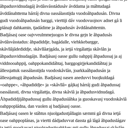
åhpadusvidnudagáj åvdåsvásstádusáv ávddama ja máhtudagá
åvddånahttema hárráj divna oassálasstijda vuodoåhpadusán. Divna
gudi vuodoåhpadusán barggi, vierttiji dáv vuodovuojnov adnet gå li
plánajt dahkamin, tjadádime ja åhpadusáv åvddånahttemin.
Badjásasj oase oajvveulmmejuogos le divna gejn le åhpadusás
åvdåsvásstadus: åhpadiddje, bagádalle, viehkkebargge,
skåvllåjådediddje, skåvllåæjgáda, ja ietjá virgálattja skåvlån ja
åhpadusvidnudagájn. Badjásasj oasse gullu oahppij åhpadussaj ja aj
viddnooahppij, oahppokandidáhtaj, barggogirjjekandidáhtaj ja
ållessjattuk oassálasstijda vuodoskåvlån, joarkkaåhpadusán ja
ållessjattugij åhpadusán. Badjásasj oasen aneduvvi buojkuldagá
«oahppe», «åhpadiddje» ja «skåvllå» gájkaj hárráj gudi åhpadussaj
oassálassti, divna virgálattja, divna skåvlå ja åhpadusvidnudagá.
Åhpadiddjijåhpadussaj gullu åhpadusláhka ja guoskavasj vuodoskåvlå
oahppopládna, dan vuolen aj badjásasj oasse.
Badjásasj oasen le stáhtus njuolgadustjállagin sæmmi gå divna ietjá
oase oahppoplánas, ja viertti dádjaduvvat dassta gå lågå åhpaduslágav
ja ietjá guoskavasj njuolgadustjoahkkev mij gullu åhpadussaj skåvlån