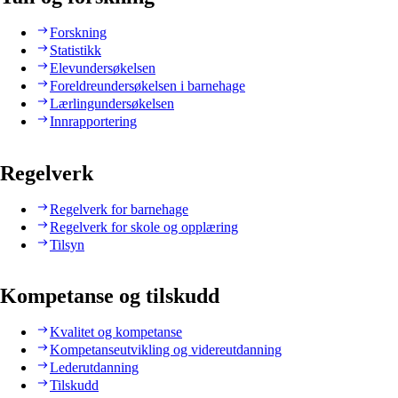
Forskning
Statistikk
Elevundersøkelsen
Foreldreundersøkelsen i barnehage
Lærlingundersøkelsen
Innrapportering
Regelverk
Regelverk for barnehage
Regelverk for skole og opplæring
Tilsyn
Kompetanse og tilskudd
Kvalitet og kompetanse
Kompetanseutvikling og videreutdanning
Lederutdanning
Tilskudd