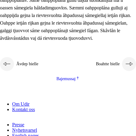
oahppoplánav. Sáme oahppoplána gullu dajda suohkanijda ma li
oassen sámegiela háldadimguovlos. Sæmmi oahppoplána gulluji aj
oahppijda gejna la rievtesvuohta åhpadussaj sámegiellaj ietján rijkan.
Oahppe ietján rijkan gejna le rievtesvuohta åhpadussaj sámegielan,
galggi tjuovvot sáme oahppoplánajt sámegiel fágan. Skåvlån le
åvdåsvásstádus vaj dá rievtesvuoda tjuovoduvvi.
Åvdep bielle
Boahtte bielle
Bajemussaj
Om Udir
Kontakt oss
Presse
Nyhetsvarsel
English pages