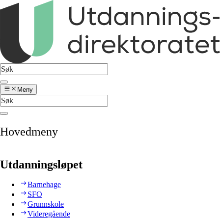
Meny
Hovedmeny
Utdanningsløpet
Barnehage
SFO
Grunnskole
Videregående