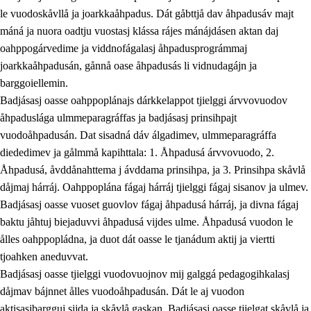
le vuodoskåvllå ja joarkkaåhpadus. Dát gåbttjå dav åhpadusáv majt
máná ja nuora oadtju vuostasj klássa rájes mánájdásen aktan daj
oahppogárvedime ja viddnofágalasj åhpadusprográmmaj
joarkkaåhpadusán, gånnå oase åhpadusás li vidnudagájn ja
barggoiellemin.
Badjásasj oasse oahppoplánajs dárkkelappot tjielggi árvvovuodov
åhpaduslága ulmmeparagráffas ja badjásasj prinsihpajt
vuodoåhpadusán. Dat sisadná dáv álgadimev, ulmmeparagráffa
diededimev ja gålmmå kapihttala: 1. Åhpadusá árvvovuodo, 2.
Åhpadusá, åvddånahttema j ávddama prinsihpa, ja 3. Prinsihpa skåvlå
dåjmaj hárráj. Oahppoplána fágaj hárráj tjielggi fágaj sisanov ja ulmev.
Badjásasj oasse vuoset guovlov fágaj åhpadusá hárráj, ja divna fágaj
baktu jåhtuj biejaduvvi åhpadusá vijdes ulme. Åhpadusá vuodon le
ålles oahppopládna, ja duot dát oasse le tjanádum aktij ja viertti
tjoahken aneduvvat.
Badjásasj oasse tjielggi vuodovuojnov mij galggá pedagogihkalasj
dåjmav bájnnet ålles vuodoåhpadusán. Dát le aj vuodon
aktisasjbargguj sijda ja skåvlå gaskan. Badjásasj oasse tjielgat skåvlå ja