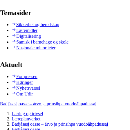
Temasider
Sikkerhet og beredskap
Læremidler
Digitalisering
Samisk i barnehage og skole
Nasjonale minoriteter
Aktuelt
For pressen
Høringer
Nyhetsvarsel
Om Udir
Badjásasj oasse – árvo ja prinsihpa vuodoåhpadussaj
Læring og trivsel
Læreplanverket
Badjásasj oasse – árvo ja prinsihpa vuodoåhpadussaj
Badjásasj oasse