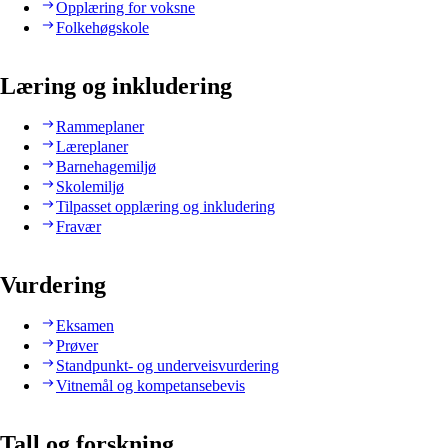
Opplæring for voksne
Folkehøgskole
Læring og inkludering
Rammeplaner
Læreplaner
Barnehagemiljø
Skolemiljø
Tilpasset opplæring og inkludering
Fravær
Vurdering
Eksamen
Prøver
Standpunkt- og underveisvurdering
Vitnemål og kompetansebevis
Tall og forskning