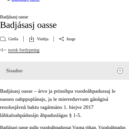
Badjásasj oasse
Badjásasj oasse
Giella
Viedtja
Juoge
norsk fordypning
Sisadno
Badjásasj oasse – árvo ja prinsihpa vuodoåhpadussaj le
oassen oahppoplánajs, ja le mierreduvvam gånågisá
resolusjåvnå baktu ragátmáno 1. biejve 2017
láhkaloahpádusájn åhpaduslágas § 1-5.
Badjásasj oasse gullu vuodoåhpadussaj Vuona rijkan. Vuodoåhpadus