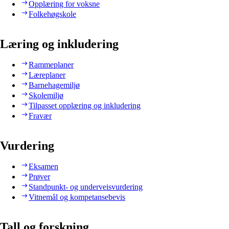
Opplæring for voksne
Folkehøgskole
Læring og inkludering
Rammeplaner
Læreplaner
Barnehagemiljø
Skolemiljø
Tilpasset opplæring og inkludering
Fravær
Vurdering
Eksamen
Prøver
Standpunkt- og underveisvurdering
Vitnemål og kompetansebevis
Tall og forskning