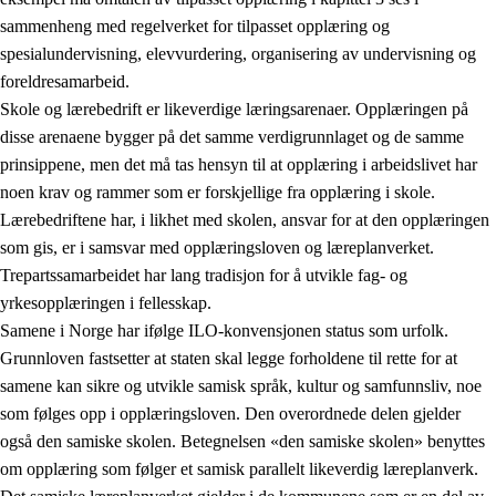
sammenheng med regelverket for tilpasset opplæring og
spesialundervisning, elevvurdering, organisering av undervisning og
foreldresamarbeid.
Skole og lærebedrift er likeverdige læringsarenaer. Opplæringen på
disse arenaene bygger på det samme verdigrunnlaget og de samme
prinsippene, men det må tas hensyn til at opplæring i arbeidslivet har
noen krav og rammer som er forskjellige fra opplæring i skole.
Lærebedriftene har, i likhet med skolen, ansvar for at den opplæringen
som gis, er i samsvar med opplæringsloven og læreplanverket.
Trepartssamarbeidet har lang tradisjon for å utvikle fag- og
yrkesopplæringen i fellesskap.
Samene i Norge har ifølge ILO-konvensjonen status som urfolk.
Grunnloven fastsetter at staten skal legge forholdene til rette for at
samene kan sikre og utvikle samisk språk, kultur og samfunnsliv, noe
som følges opp i opplæringsloven. Den overordnede delen gjelder
også den samiske skolen. Betegnelsen «den samiske skolen» benyttes
om opplæring som følger et samisk parallelt likeverdig læreplanverk.