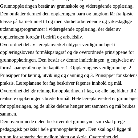
Grunnopplæringen består av grunnskole og videregående opplæring.
Den omfatter dermed den opplæringen barn og ungdom får fra første
klasse på barnetrinnet til og med studieforberedende og yrkesfaglige
utdanningsprogrammer i videregående opplæring, der deler av
opplæringen foregår i bedrift og arbeidsliv.
Overordnet del av læreplanverket utdyper verdigrunnlaget i
opplæringslovens formålsparagraf og de overordnede prinsippene for
grunnopplæringen. Den består av denne innledningen, gjengivelse av
formålsparagrafen og tre kapitler: 1. Opplæringens verdigrunnlag, 2.
Prinsipper for læring, utvikling og danning og 3. Prinsipper for skolens
praksis. Læreplanene for fag beskriver fagenes innhold og mål.
Overordnet del gir retning for opplæringen i fag, og alle fag bidrar til å
realisere opplæringens brede formål. Hele læreplanverket er grunnlaget
for opplæringen, og de ulike delene henger tett sammen og må brukes
sammen.
Den overordnede delen beskriver det grunnsynet som skal prege
pedagogisk praksis i hele grunnopplæringen. Den skal også ligge til
grunn for samarbeidet mellom hjem og skole. Overordnet del