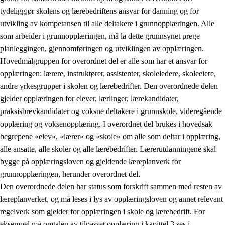
tydeliggjør skolens og lærebedriftens ansvar for danning og for
utvikling av kompetansen til alle deltakere i grunnopplæringen. Alle
som arbeider i grunnopplæringen, må la dette grunnsynet prege
planleggingen, gjennomføringen og utviklingen av opplæringen.
Hovedmålgruppen for overordnet del er alle som har et ansvar for
opplæringen: lærere, instruktører, assistenter, skoleledere, skoleeiere,
andre yrkesgrupper i skolen og lærebedrifter. Den overordnede delen
gjelder opplæringen for elever, lærlinger, lærekandidater,
praksisbrevkandidater og voksne deltakere i grunnskole, videregående
opplæring og voksenopplæring. I overordnet del brukes i hovedsak
begrepene «elev», «lærer» og «skole» om alle som deltar i opplæring,
alle ansatte, alle skoler og alle lærebedrifter. Lærerutdanningene skal
bygge på opplæringsloven og gjeldende læreplanverk for
grunnopplæringen, herunder overordnet del.
Den overordnede delen har status som forskrift sammen med resten av
læreplanverket, og må leses i lys av opplæringsloven og annet relevant
regelverk som gjelder for opplæringen i skole og lærebedrift. For
eksempel må omtalen av tilpasset opplæring i kapittel 3 ses i