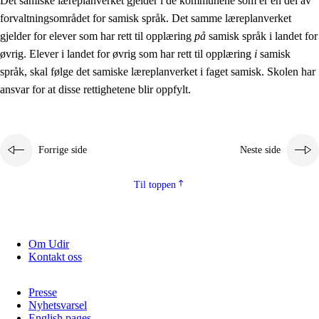
Det samiske læreplanverket gjelder i de kommunene som er en del av
forvaltningsområdet for samisk språk. Det samme læreplanverket
gjelder for elever som har rett til opplæring
på
samisk språk i landet for
øvrig. Elever i landet for øvrig som har rett til opplæring
i
samisk
språk, skal følge det samiske læreplanverket i faget samisk. Skolen har
ansvar for at disse rettighetene blir oppfylt.
Forrige side
Neste side
Til toppen
Om Udir
Kontakt oss
Presse
Nyhetsvarsel
English pages