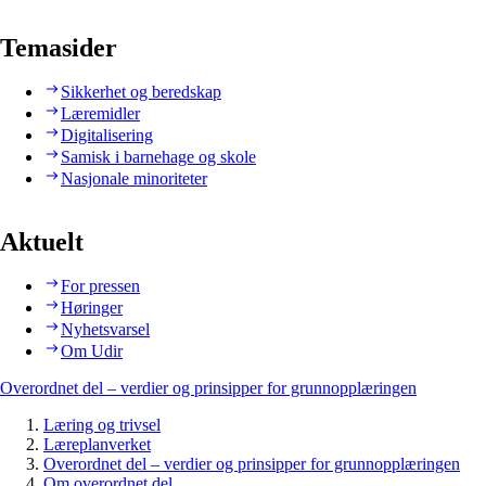
Temasider
Sikkerhet og beredskap
Læremidler
Digitalisering
Samisk i barnehage og skole
Nasjonale minoriteter
Aktuelt
For pressen
Høringer
Nyhetsvarsel
Om Udir
Overordnet del – verdier og prinsipper for grunnopplæringen
Læring og trivsel
Læreplanverket
Overordnet del – verdier og prinsipper for grunnopplæringen
Om overordnet del