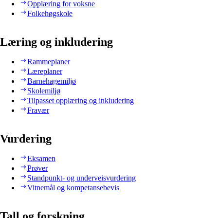
Opplæring for voksne
Folkehøgskole
Læring og inkludering
Rammeplaner
Læreplaner
Barnehagemiljø
Skolemiljø
Tilpasset opplæring og inkludering
Fravær
Vurdering
Eksamen
Prøver
Standpunkt- og underveisvurdering
Vitnemål og kompetansebevis
Tall og forskning