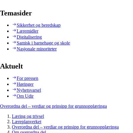
Temasider
Sikkerhet og beredskap
Læremidler
Digitalisering
Samisk i barnehage og skole
Nasjonale minoriteter
Aktuelt
For pressen
Høringer
Nyhetsvarsel
Om Udir
Overordna del – verdiar og prinsipp for grunnopplæringa
Læring og trivsel
Læreplanverket
Overordna del – verdiar og prinsipp for grunnopplæringa
Om overordna del