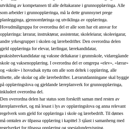
utvikling av kompetansen til alle deltakarane i grunnopplæringa. Alle
som arbeider i grunnopplæringa, må la dette grunnsynet prege
planlegginga, gjennomføringa og utviklinga av opplæringa.
Hovudmålgruppa for overordna del er alle som har eit ansvar for
opplæringa: lærarar, instruktørar, assistentar, skoleleiarar, skoleeigarar,
andre yrkesgrupper i skolen og lærebedrifter. Den overordna delen
gjeld opplæringa for elevar, lærlingar, lærekandidatar,
praksisbrevkandidatar og vaksne deltakarar i grunnskole, vidaregåande
skole og vaksenopplæring. I overordna del er omgrepa «elev», «lærar»
og «skole» i hovudsak nytta om alle som deltek i opplæring, alle
tilsette, alle skolar og alle lærebedrifter. Lærarutdanningane skal byggje
på opplæringslova og gjeldande læreplanverk for grunnopplæringa,
inkludert overordna del.
Den overordna delen har status som forskrift saman med resten av
læreplanverket, og må lesast i lys av opplæringslova og anna relevant
regelverk som gjeld for opplæringa i skole og lærebedrift. Til dømes
må omtalen av tilpassa opplæring i kapittel 3 sjåast i samanheng med
regelverket for tilpassa opplæring og spesialundervisning,