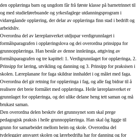
den opplæringa barn og ungdom får frå første klasse på barnetrinnet til
og med studieførebuande og yrkesfaglege utdanningsprogram i
vidaregåande opplæring, der delar av opplæringa finn stad i bedrift og
arbeidsliv.
Overordna del av læreplanverket utdjupar verdigrunnlaget i
formålsparagrafen i opplæringslova og dei overordna prinsippa for
grunnopplæringa. Han består av denne innleiinga, attgiving av
formålsparagrafen og tre kapittel: 1. Verdigrunnlaget for opplæringa, 2.
Prinsipp for læring, utvikling og danning og 3. Prinsipp for praksisen i
skolen. Læreplanane for faga skildrar innhaldet i og målet med faga.
Overordna del gir retning for opplæringa i fag, og alle fag bidrar til å
realisere det breie formålet med opplæringa. Heile læreplanverket er
grunnlaget for opplæringa, og dei ulike delane heng tett saman og må
brukast saman.
Den overordna delen beskriv det grunnsynet som skal prege
pedagogisk praksis i heile grunnopplæringa. Han skal òg liggje til
grunn for samarbeidet mellom heim og skole. Overordna del
tydeleggjer ansvaret skolen og lærebedrifta har for danning og for