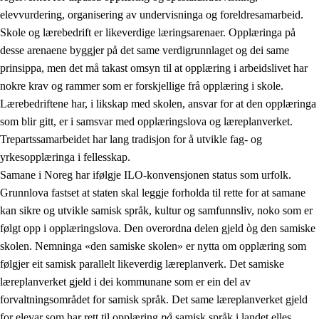
elevvurdering, organisering av undervisninga og foreldresamarbeid.
Skole og lærebedrift er likeverdige læringsarenaer. Opplæringa på
desse arenaene byggjer på det same verdigrunnlaget og dei same
prinsippa, men det må takast omsyn til at opplæring i arbeidslivet har
nokre krav og rammer som er forskjellige frå opplæring i skole.
Lærebedriftene har, i likskap med skolen, ansvar for at den opplæringa
som blir gitt, er i samsvar med opplæringslova og læreplanverket.
Trepartssamarbeidet har lang tradisjon for å utvikle fag- og
yrkesopplæringa i fellesskap.
Samane i Noreg har ifølgje ILO-konvensjonen status som urfolk.
Grunnlova fastset at staten skal leggje forholda til rette for at samane
kan sikre og utvikle samisk språk, kultur og samfunnsliv, noko som er
følgt opp i opplæringslova. Den overordna delen gjeld òg den samiske
skolen. Nemninga «den samiske skolen» er nytta om opplæring som
følgjer eit samisk parallelt likeverdig læreplanverk. Det samiske
læreplanverket gjeld i dei kommunane som er ein del av
forvaltningsområdet for samisk språk. Det same læreplanverket gjeld
for elevar som har rett til opplæring
på
samisk språk i landet elles.