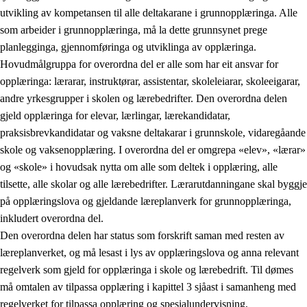
utvikling av kompetansen til alle deltakarane i grunnopplæringa. Alle
som arbeider i grunnopplæringa, må la dette grunnsynet prege
planlegginga, gjennomføringa og utviklinga av opplæringa.
Hovudmålgruppa for overordna del er alle som har eit ansvar for
opplæringa: lærarar, instruktørar, assistentar, skoleleiarar, skoleeigarar,
andre yrkesgrupper i skolen og lærebedrifter. Den overordna delen
gjeld opplæringa for elevar, lærlingar, lærekandidatar,
praksisbrevkandidatar og vaksne deltakarar i grunnskole, vidaregåande
skole og vaksenopplæring. I overordna del er omgrepa «elev», «lærar»
og «skole» i hovudsak nytta om alle som deltek i opplæring, alle
tilsette, alle skolar og alle lærebedrifter. Lærarutdanningane skal byggje
på opplæringslova og gjeldande læreplanverk for grunnopplæringa,
inkludert overordna del.
Den overordna delen har status som forskrift saman med resten av
læreplanverket, og må lesast i lys av opplæringslova og anna relevant
regelverk som gjeld for opplæringa i skole og lærebedrift. Til dømes
må omtalen av tilpassa opplæring i kapittel 3 sjåast i samanheng med
regelverket for tilpassa opplæring og spesialundervisning,