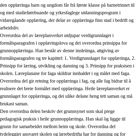
den opplæringa barn og ungdom får frå første klasse på barnetrinnet til
og med studieførebuande og yrkesfaglege utdanningsprogram i
vidaregåande opplæring, der delar av opplæringa finn stad i bedrift og
arbeidsliv.
Overordna del av læreplanverket utdjupar verdigrunnlaget i
formålsparagrafen i opplæringslova og dei overordna prinsippa for
grunnopplæringa. Han består av denne innleiinga, attgiving av
formålsparagrafen og tre kapittel: 1. Verdigrunnlaget for opplæringa, 2.
Prinsipp for læring, utvikling og danning og 3. Prinsipp for praksisen i
skolen. Læreplanane for faga skildrar innhaldet i og målet med faga.
Overordna del gir retning for opplæringa i fag, og alle fag bidrar til å
realisere det breie formålet med opplæringa. Heile læreplanverket er
grunnlaget for opplæringa, og dei ulike delane heng tett saman og må
brukast saman.
Den overordna delen beskriv det grunnsynet som skal prege
pedagogisk praksis i heile grunnopplæringa. Han skal òg liggje til
grunn for samarbeidet mellom heim og skole. Overordna del
tydeleggjer ansvaret skolen og lærebedrifta har for danning og for