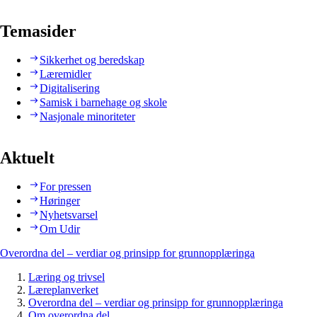
Temasider
Sikkerhet og beredskap
Læremidler
Digitalisering
Samisk i barnehage og skole
Nasjonale minoriteter
Aktuelt
For pressen
Høringer
Nyhetsvarsel
Om Udir
Overordna del – verdiar og prinsipp for grunnopplæringa
Læring og trivsel
Læreplanverket
Overordna del – verdiar og prinsipp for grunnopplæringa
Om overordna del