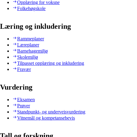
Opplæring for voksne
Folkehøgskole
Læring og inkludering
Rammeplaner
Læreplaner
Barnehagemiljø
Skolemiljø
Tilpasset opplæring og inkludering
Fravær
Vurdering
Eksamen
Prøver
Standpunkt- og underveisvurdering
Vitnemål og kompetansebevis
Tall og forskning