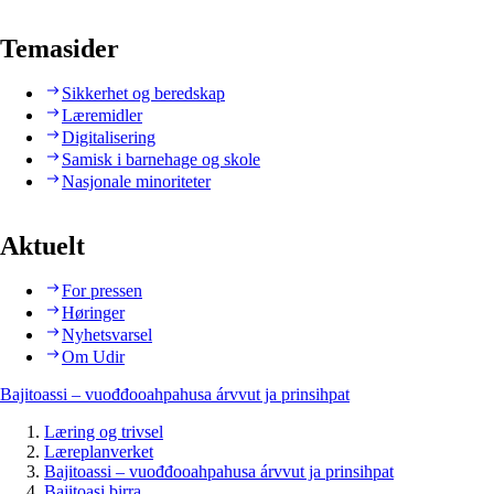
Temasider
Sikkerhet og beredskap
Læremidler
Digitalisering
Samisk i barnehage og skole
Nasjonale minoriteter
Aktuelt
For pressen
Høringer
Nyhetsvarsel
Om Udir
Bajitoassi – vuođđooahpahusa árvvut ja prinsihpat
Læring og trivsel
Læreplanverket
Bajitoassi – vuođđooahpahusa árvvut ja prinsihpat
Bajitoasi birra