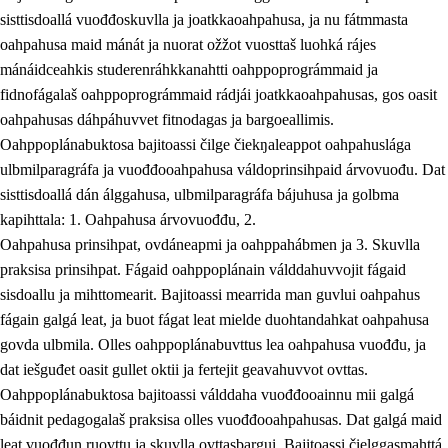
sisttisdoallá vuođđoskuvlla ja joatkkaoahpahusa, ja nu fátmmasta
oahpahusa maid mánát ja nuorat ožžot vuosttaš luohká rájes
mánáidceahkis studerenráhkkanahtti oahppoprográmmaid ja
fidnofágalaš oahppoprográmmaid rádjái joatkkaoahpahusas, gos oasit
oahpahusas dáhpáhuvvet fitnodagas ja bargoeallimis.
Oahppoplánabuktosa bajitoassi čilge čiekŋaleappot oahpahuslága
ulbmilparagráfa ja vuođđooahpahusa váldoprinsihpaid árvovuođu. Dat
sisttisdoallá dán álggahusa, ulbmilparagráfa bájuhusa ja golbma
kapihttala: 1. Oahpahusa árvovuođđu, 2.
Oahpahusa prinsihpat, ovdáneapmi ja oahppahábmen ja 3. Skuvlla
praksisa prinsihpat. Fágaid oahppoplánain válddahuvvojit fágaid
sisdoallu ja mihttomearit. Bajitoassi mearrida man guvlui oahpahus
fágain galgá leat, ja buot fágat leat mielde duohtandahkat oahpahusa
govda ulbmila. Olles oahppoplánabuvttus lea oahpahusa vuođđu, ja
dat iešguđet oasit gullet oktii ja fertejit geavahuvvot ovttas.
Oahppoplánabuktosa bajitoassi válddaha vuođđooainnu mii galgá
báidnit pedagogalaš praksisa olles vuođđooahpahusas. Dat galgá maid
leat vuođđun ruovttu ja skuvlla ovttasbargui. Bajitoassi čielggasmahttá