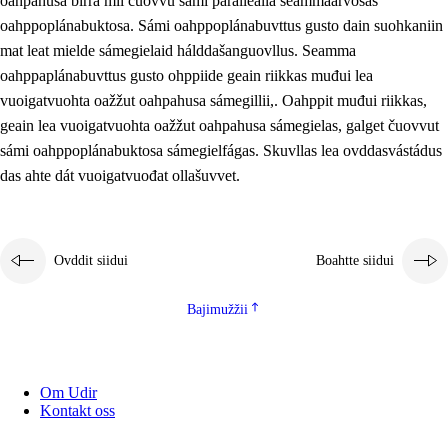
oahpahusa birra mii čuovvu sámi parallealla seammaárvosaš
oahppoplánabuktosa. Sámi oahppoplánabuvttus gusto dain suohkaniin
mat leat mielde sámegielaid hálddašanguovllus. Seamma
oahppaplánabuvttus gusto ohppiide geain riikkas muđui lea
vuoigatvuohta oažžut oahpahusa sámegillii,. Oahppit muđui riikkas,
geain lea vuoigatvuohta oažžut oahpahusa sámegielas, galget čuovvut
sámi oahppoplánabuktosa sámegielfágas. Skuvllas lea ovddasvástádus
das ahte dát vuoigatvuođat ollašuvvet.
Ovddit siidui
Boahtte siidui
Bajimužžii
Om Udir
Kontakt oss