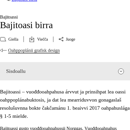
Bajitoassi
Bajitoasi birra
Giella
Viečča
Juoge
Oahppoplánii grafisk design
Sisdoallu
Bajitoassi – vuođđooahpahusa árvvut ja prinsihpat lea oassi
oahppoplánabuktosis, ja dat lea mearriduvvon gonagaslaš
resolušuvnna bokte čakčamánu 1. beaivvi 2017 oahpahuslága
§ 1-5 mielde.
Bajitoassi gusto vuođđooahpahussii Norggas. Vuođđooahpahus