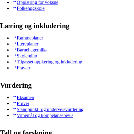
Opplæring for voksne
Folkehøgskole
Læring og inkludering
Rammeplaner
Læreplaner
Barnehagemiljø
Skolemiljø
Tilpasset opplæring og inkludering
Fravær
Vurdering
Eksamen
Prøver
Standpunkt- og underveisvurdering
Vitnemål og kompetansebevis
Tall og forskning