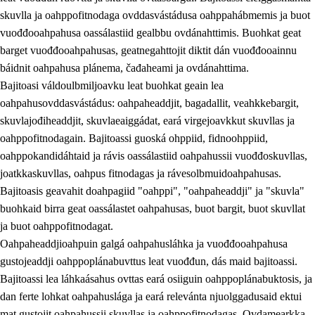
skuvlla ja oahppofitnodaga ovddasvástádusa oahppahábmemis ja buot
vuođđooahpahusa oassálastiid gealbbu ovdánahttimis. Buohkat geat
barget vuođđooahpahusas, geatnegahttojit diktit dán vuođđooainnu
báidnit oahpahusa plánema, čađaheami ja ovdánahttima.
Bajitoasi váldoulbmiljoavku leat buohkat geain lea
oahpahusovddasvástádus: oahpaheaddjit, bagadallit, veahkkebargit,
skuvlajođiheaddjit, skuvlaeaiggádat, eará virgejoavkkut skuvllas ja
oahppofitnodagain. Bajitoassi guoská ohppiid, fidnoohppiid,
oahppokandidáhtaid ja rávis oassálastiid oahpahussii vuođđoskuvllas,
joatkkaskuvllas, oahpus fitnodagas ja rávesolbmuidoahpahusas.
Bajitoasis geavahit doahpagiid "oahppi", "oahpaheaddji" ja "skuvla"
buohkaid birra geat oassálastet oahpahusas, buot bargit, buot skuvllat
ja buot oahppofitnodagat.
Oahpaheaddjioahpuin galgá oahpahusláhka ja vuođđooahpahusa
gustojeaddji oahppoplánabuvttus leat vuođđun, dás maid bajitoassi.
Bajitoassi lea láhkaásahus ovttas eará osiiguin oahppoplánabuktosis, ja
dan ferte lohkat oahpahuslága ja eará relevánta njuolggadusaid ektui
mat gustojit oahpahussii skuvllas ja oahppofitnodagas. Ovdamearkka