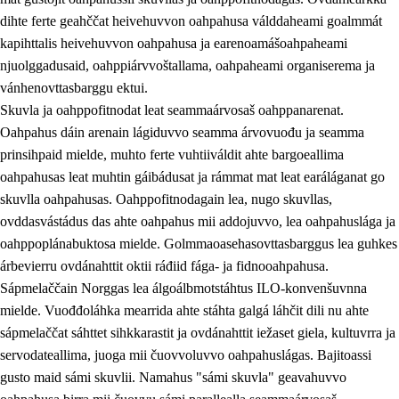
dihte ferte geahččat heivehuvvon oahpahusa válddaheami goalmmát
kapihttalis heivehuvvon oahpahusa ja earenoamášoahpaheami
njuolggadusaid, oahppiárvvoštallama, oahpaheami organiserema ja
vánhenovttasbarggu ektui.
Skuvla ja oahppofitnodat leat seammaárvosaš oahppanarenat.
Oahpahus dáin arenain lágiduvvo seamma árvovuođu ja seamma
prinsihpaid mielde, muhto ferte vuhtiiváldit ahte bargoeallima
oahpahusas leat muhtin gáibádusat ja rámmat mat leat earáláganat go
skuvlla oahpahusas. Oahppofitnodagain lea, nugo skuvllas,
ovddasvástádus das ahte oahpahus mii addojuvvo, lea oahpahuslága ja
oahppoplánabuktosa mielde. Golmmaoasehasovttasbarggus lea guhkes
árbevierru ovdánahttit oktii ráđiid fága- ja fidnooahpahusa.
Sápmelaččain Norggas lea álgoálbmotstáhtus ILO-konvenšuvnna
mielde. Vuođđoláhka mearrida ahte stáhta galgá láhčit dili nu ahte
sápmelaččat sáhttet sihkkarastit ja ovdánahttit iežaset giela, kultuvrra ja
servodateallima, juoga mii čuovvoluvvo oahpahuslágas. Bajitoassi
gusto maid sámi skuvlii. Namahus "sámi skuvla" geavahuvvo