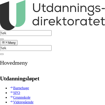
Meny
Hovedmeny
Utdanningsløpet
Barnehage
SFO
Grunnskole
Videregående