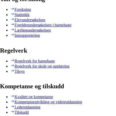
Forskning
Statistikk
Elevundersøkelsen
Foreldreundersøkelsen i barnehage
Lærlingundersøkelsen
Innrapportering
Regelverk
Regelverk for barnehage
Regelverk for skole og opplæring
Tilsyn
Kompetanse og tilskudd
Kvalitet og kompetanse
Kompetanseutvikling og videreutdanning
Lederutdanning
Tilskudd