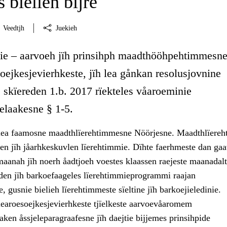
 bielien bïjre
Veedtjh
Juekieh
lie – aarvoeh jïh prinsihph maadthööhpehtimmesne
soejkesjevierhkeste, jïh lea gånkan resolusjovnine
 skïereden 1.b. 2017 rïekteles våaroeminie
laakesne § 1-5.
 lea faamosne maadthlïerehtimmesne Nöörjesne. Maadthlïere
en jïh jåarhkeskuvlen lïerehtimmie. Dïhte faerhmeste dan ga
aanah jïh noerh åadtjoeh voestes klaassen raejeste maanadalt
reden jïh barkoefaageles lïerehtimmieprogrammi raajan
, gusnie bielieh lïerehtimmeste sïeltine jïh barkoejieledinie.
 learoesoejkesjevierhkeste tjïelkeste aarvoevåaromem
ken åssjeleparagraafesne jïh daejtie bijjemes prinsihpide