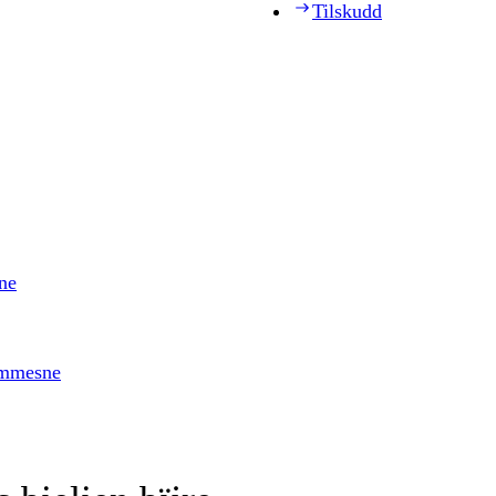
Tilskudd
ne
timmesne