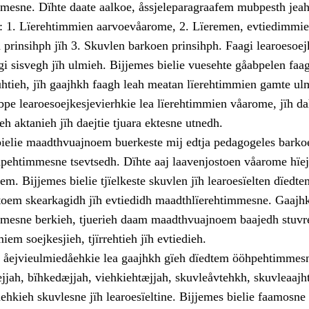
mesne. Dïhte daate aalkoe, åssjeleparagraafem mubpesth jeaht
: 1. Lïerehtimmien aarvoevåarome, 2. Lïeremen, evtiedimmie
prinsihph jïh 3. Skuvlen barkoen prinsihph. Faagi learoesoej
gi sisvegh jïh ulmieh. Bijjemes bielie vuesehte gåabpelen faag
uhtieh, jïh gaajhkh faagh leah meatan lïerehtimmien gamte u
bpe learoesoejkesjevierhkie lea lïerehtimmien våarome, jïh d
h aktanieh jïh daejtie tjuara ektesne utnedh.
bielie maadthvuajnoem buerkeste mij edtja pedagogeles bark
ehtimmesne tsevtsedh. Dïhte aaj laavenjostoen våarome hïe
em. Bijjemes bielie tjïelkeste skuvlen jïh learoesïelten dïedte
oem skearkagidh jïh evtiedidh maadthlïerehtimmesne. Gaajh
mesne berkieh, tjuerieh daam maadthvuajnoem baajedh stuvr
iem soejkesjieh, tjïrrehtieh jïh evtiedieh.
n åejvieulmiedåehkie lea gaajhkh gïeh dïedtem ööhpehtimmes
jjah, bïhkedæjjah, viehkiehtæjjah, skuvleåvtehkh, skuvleaajh
ehkieh skuvlesne jïh learoesïeltine. Bijjemes bielie faamosne