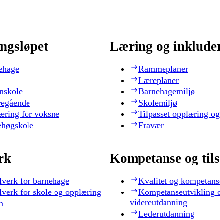
ngsløpet
Læring og inklude
ehage
Rammeplaner
Læreplaner
nskole
Barnehagemiljø
regående
Skolemiljø
æring for voksne
Tilpasset opplæring og
ehøgskole
Fravær
rk
Kompetanse og til
lverk for barnehage
Kvalitet og kompetans
lverk for skole og opplæring
Kompetanseutvikling 
videreutdanning
n
Lederutdanning