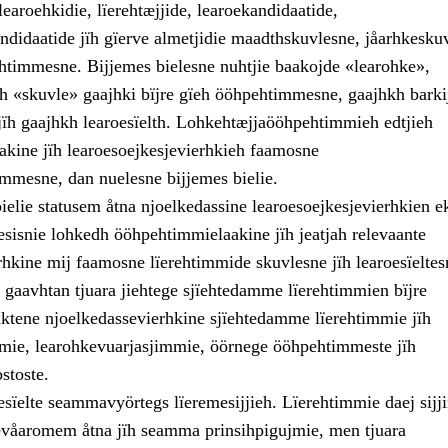
earoehkidie, lïerehtæjjide, learoekandidaatide,
andidaatide jïh gïerve almetjidie maadthskuvlesne, jåarhkesku
htimmesne. Bijjemes bielesne nuhtjie baakojde «learohke»,
ïh «skuvle» gaajhki bïjre gïeh ööhpehtimmesne, gaajhkh barki
jïh gaajhkh learoesïelth. Lohkehtæjjaööhpehtimmieh edtjieh
kine jïh learoesoejkesjevierhkieh faamosne
mesne, dan nuelesne bijjemes bielie.
ielie statusem åtna njoelkedassine learoesoejkesjevierhkien e
kesisnie lohkedh ööhpehtimmielaakine jïh jeatjah relevaante
rhkine mij faamosne lïerehtimmide skuvlesne jïh learoesïeltes
gaavhtan tjuara jiehtege sjïehtedamme lïerehtimmien bïjre
 aktene njoelkedassevierhkine sjïehtedamme lïerehtimmie jïh
mie, learohkevuarjasjimmie, öörnege ööhpehtimmeste jïh
stoste.
esïelte seammavyörtegs lïeremesijjieh. Lïerehtimmie daej sijj
våaromem åtna jïh seamma prinsihpigujmie, men tjuara