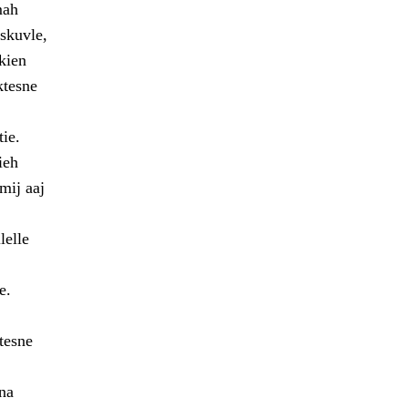
mah
skuvle,
kien
ktesne
ie.
ieh
mij aaj
lelle
e.
tesne
na