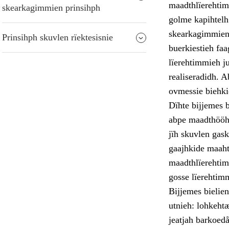
maadthlïerehtim
skearkagimmien prinsihph
golme kapihtelh
skearkagimmien 
Prinsihph skuvlen rïektesisnie
buerkiestieh faa
lïerehtimmieh j
realiseradidh. A
ovmessie biehkie
Dïhte bijjemes 
abpe maadthööhp
jïh skuvlen gask
gaajhkide maaht
maadthlïerehtim
gosse lïerehtimm
Bijjemes bielie
utnieh: lohkehtæ
jeatjah barkoedå