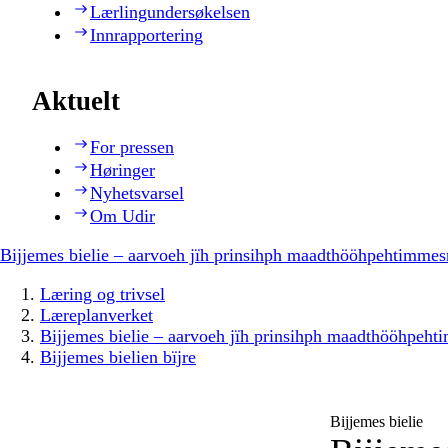
Lærlingundersøkelsen
Innrapportering
Aktuelt
For pressen
Høringer
Nyhetsvarsel
Om Udir
Bijjemes bielie – aarvoeh jïh prinsihph maadthööhpehtimmes
Læring og trivsel
Læreplanverket
Bijjemes bielie – aarvoeh jïh prinsihph maadthööhpeh
Bijjemes bielien bïjre
Bijjemes bielie