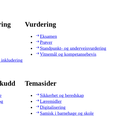
ring
Vurdering
Eksamen
Prøver
Standpunkt- og underveisvurdering
Vitnemål og kompetansebevis
 inkludering
skudd
Temasider
e
Sikkerhet og beredskap
og
Læremidler
Digitalisering
Samisk i barnehage og skole