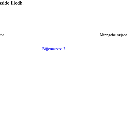
sside illedh.
roe
Minngebe sæjro
Bijjemassese