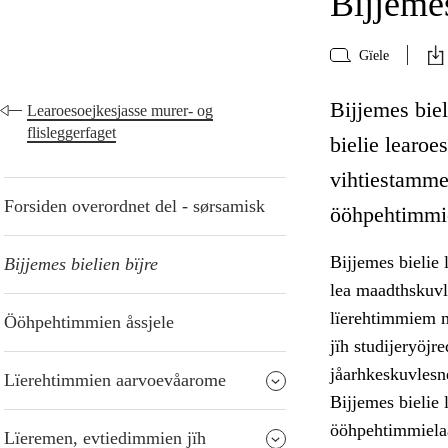
Bijjemes
Gïele
Bijjemes bie
Learoesoejkesjasse murer- og
flisleggerfaget
bielie learoe
vihtiestamme
Forsiden overordnet del - sørsamisk
ööhpehtimmie
Bijjemes bielie
Bijjemes bielien bïjre
lea maadthskuvl
lïerehtimmiem m
Ööhpehtimmien åssjele
jïh studijeryöj
jåarhkeskuvlesne
Lïerehtimmien aarvoevåarome
Bijjemes bielie
ööhpehtimmielaa
Lïeremen, evtiedimmien jïh