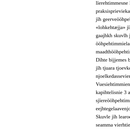
lïerehtimmesne l
praksisprieviek
jïh geerveööhpe
«lohkehtæjja» j
gaajhkh skuvlh 
ööhpehtimmielaa
maadthööhpehtim
Dïhte bijjemes b
jïh tjuara tjoev
njoelkedassevie
Vuesiehtimmien 
kapihtelisnie 3
sjïereööhpehtim
eejhtegelaavenjo
Skuvle jïh learo
seamma vierhtie