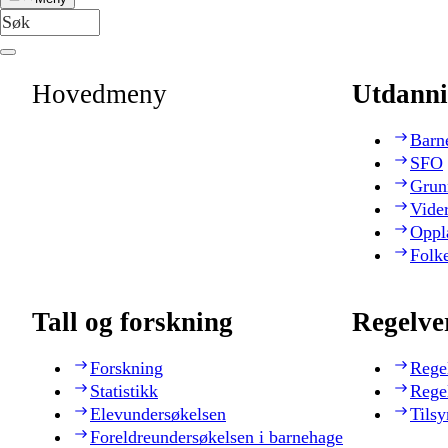
Hovedmeny
Utdanni
Barn
SFO
Grun
Vide
Oppl
Folk
Tall og forskning
Regelve
Forskning
Rege
Statistikk
Rege
Elevundersøkelsen
Tilsy
Foreldreundersøkelsen i barnehage