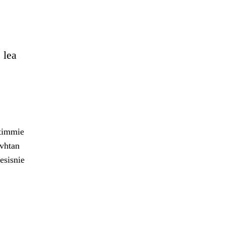
 lea
htimmie
avhtan
esisnie