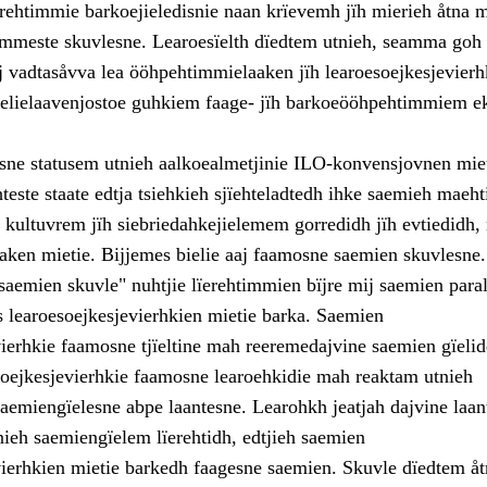
erehtimmie barkoejieledisnie naan krïevemh jïh mierieh åtna 
timmeste skuvlesne. Learoesïelth dïedtem utnieh, seamma goh 
j vadtasåvva lea ööhpehtimmielaaken jïh learoesoejkesjevierh
elielaavenjostoe guhkiem faage- jïh barkoeööhpehtimmiem e
ne statusem utnieh aalkoealmetjinie ILO-konvensjovnen miet
este staate edtja tsiehkieh sjïehteladtedh ihke saemieh maeht
 kultuvrem jïh siebriedahkejielemem gorredidh jïh evtiedidh, 
ken mietie. Bijjemes bielie aaj faamosne saemien skuvlesne.
saemien skuvle" nuhtjie lïerehtimmien bïjre mij saemien paral
learoesoejkesjevierhkien mietie barka. Saemien
vierhkie faamosne tjïeltine mah reeremedajvine saemien gïelid
ejkesjevierhkie faamosne learoehkidie mah reaktam utnieh
aemiengïelesne abpe laantesne. Learohkh jeatjah dajvine laan
nieh saemiengïelem lïerehtidh, edtjieh saemien
vierhkien mietie barkedh faagesne saemien. Skuvle dïedtem åt