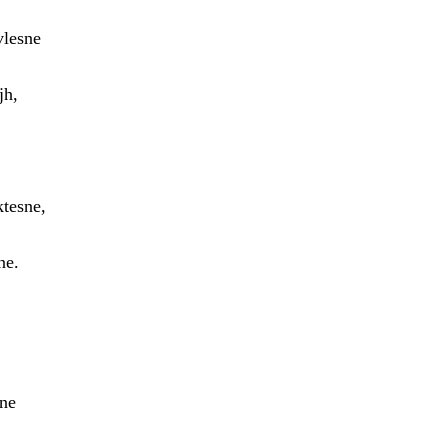
vlesne
jh,
ktesne,
ne.
ine