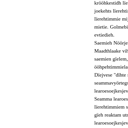
krööhkestidh lï
joekehts lïereh
lïerehtimmie mi
mietie. Golmebi
evtiedieh.
Saemieh Nöörjes
Maadthlaake viht
saemien gïelem,
ööhpehtimmielaa
Dïejvese "dïhte 
seammavyörtegs 
learoesoejkesje
Seamma learoeso
lïerehtimmiem s
gïeh reaktam ut
learoesoejkesje