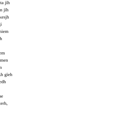
a jïh
n jïh
kesjh
i
lmiem
ah
oem
jmen
m
kh gïeh
edh
ne
terh,