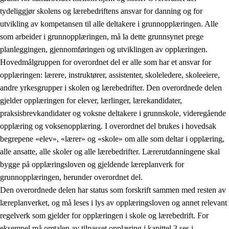
tydeliggjør skolens og lærebedriftens ansvar for danning og for
utvikling av kompetansen til alle deltakere i grunnopplæringen. Alle
som arbeider i grunnopplæringen, må la dette grunnsynet prege
planleggingen, gjennomføringen og utviklingen av opplæringen.
Hovedmålgruppen for overordnet del er alle som har et ansvar for
opplæringen: lærere, instruktører, assistenter, skoleledere, skoleeiere,
andre yrkesgrupper i skolen og lærebedrifter. Den overordnede delen
gjelder opplæringen for elever, lærlinger, lærekandidater,
praksisbrevkandidater og voksne deltakere i grunnskole, videregående
opplæring og voksenopplæring. I overordnet del brukes i hovedsak
begrepene «elev», «lærer» og «skole» om alle som deltar i opplæring,
alle ansatte, alle skoler og alle lærebedrifter. Lærerutdanningene skal
bygge på opplæringsloven og gjeldende læreplanverk for
grunnopplæringen, herunder overordnet del.
Den overordnede delen har status som forskrift sammen med resten av
læreplanverket, og må leses i lys av opplæringsloven og annet relevant
regelverk som gjelder for opplæringen i skole og lærebedrift. For
eksempel må omtalen av tilpasset opplæring i kapittel 3 ses i