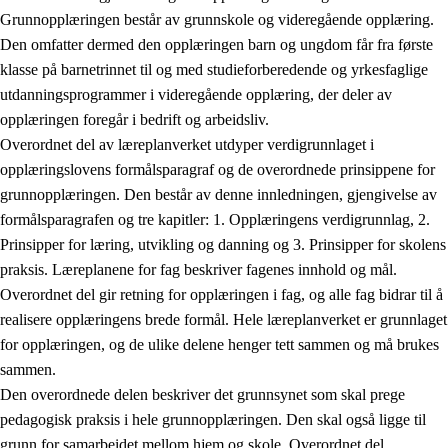
Grunnopplæringen består av grunnskole og videregående opplæring.
Den omfatter dermed den opplæringen barn og ungdom får fra første
klasse på barnetrinnet til og med studieforberedende og yrkesfaglige
utdanningsprogrammer i videregående opplæring, der deler av
opplæringen foregår i bedrift og arbeidsliv.
Overordnet del av læreplanverket utdyper verdigrunnlaget i
opplæringslovens formålsparagraf og de overordnede prinsippene for
grunnopplæringen. Den består av denne innledningen, gjengivelse av
formålsparagrafen og tre kapitler: 1. Opplæringens verdigrunnlag, 2.
Prinsipper for læring, utvikling og danning og 3. Prinsipper for skolens
praksis. Læreplanene for fag beskriver fagenes innhold og mål.
Overordnet del gir retning for opplæringen i fag, og alle fag bidrar til å
realisere opplæringens brede formål. Hele læreplanverket er grunnlaget
for opplæringen, og de ulike delene henger tett sammen og må brukes
sammen.
Den overordnede delen beskriver det grunnsynet som skal prege
pedagogisk praksis i hele grunnopplæringen. Den skal også ligge til
grunn for samarbeidet mellom hjem og skole. Overordnet del