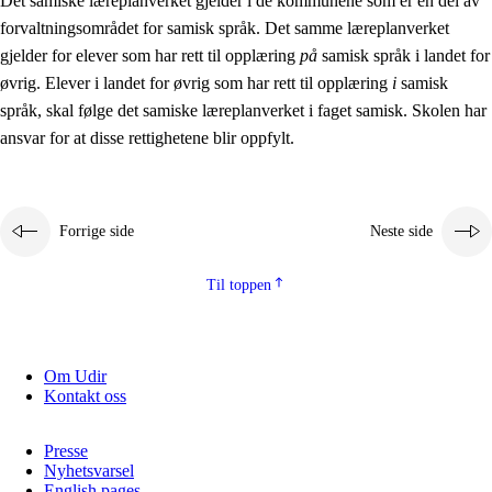
Det samiske læreplanverket gjelder i de kommunene som er en del av
forvaltningsområdet for samisk språk. Det samme læreplanverket
gjelder for elever som har rett til opplæring
på
samisk språk i landet for
øvrig. Elever i landet for øvrig som har rett til opplæring
i
samisk
språk, skal følge det samiske læreplanverket i faget samisk. Skolen har
ansvar for at disse rettighetene blir oppfylt.
Forrige side
Neste side
Til toppen
Om Udir
Kontakt oss
Presse
Nyhetsvarsel
English pages