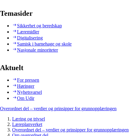
Temasider
Sikkerhet og beredskap
Læremidler
Digitalisering
Samisk i barnehage og skole
Nasjonale minoriteter
Aktuelt
For pressen
Høringer
Nyhetsvarsel
Om Udir
Overordnet del – verdier og prinsipper for grunnopplæringen
Læring og trivsel
Læreplanverket
Overordnet del – verdier og prinsipper for grunnopplæringen
Om overordnet del