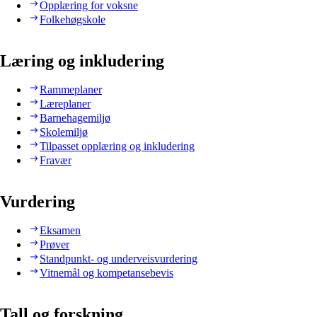
Opplæring for voksne
Folkehøgskole
Læring og inkludering
Rammeplaner
Læreplaner
Barnehagemiljø
Skolemiljø
Tilpasset opplæring og inkludering
Fravær
Vurdering
Eksamen
Prøver
Standpunkt- og underveisvurdering
Vitnemål og kompetansebevis
Tall og forskning