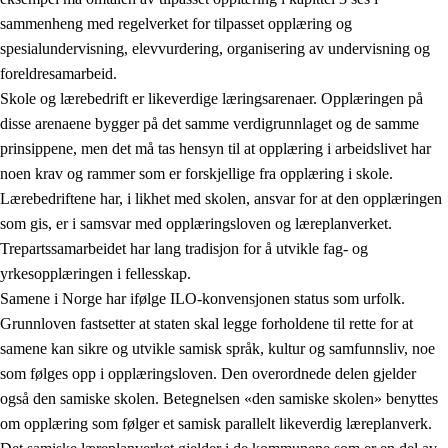
sammenheng med regelverket for tilpasset opplæring og
spesialundervisning, elevvurdering, organisering av undervisning og
foreldresamarbeid.
Skole og lærebedrift er likeverdige læringsarenaer. Opplæringen på
disse arenaene bygger på det samme verdigrunnlaget og de samme
prinsippene, men det må tas hensyn til at opplæring i arbeidslivet har
noen krav og rammer som er forskjellige fra opplæring i skole.
Lærebedriftene har, i likhet med skolen, ansvar for at den opplæringen
som gis, er i samsvar med opplæringsloven og læreplanverket.
Trepartssamarbeidet har lang tradisjon for å utvikle fag- og
yrkesopplæringen i fellesskap.
Samene i Norge har ifølge ILO-konvensjonen status som urfolk.
Grunnloven fastsetter at staten skal legge forholdene til rette for at
samene kan sikre og utvikle samisk språk, kultur og samfunnsliv, noe
som følges opp i opplæringsloven. Den overordnede delen gjelder
også den samiske skolen. Betegnelsen «den samiske skolen» benyttes
om opplæring som følger et samisk parallelt likeverdig læreplanverk.