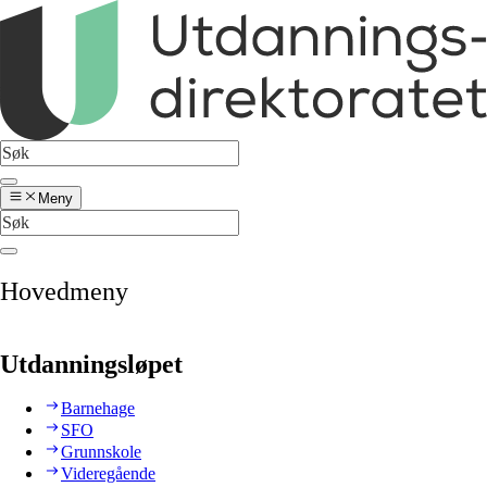
Meny
Hovedmeny
Utdanningsløpet
Barnehage
SFO
Grunnskole
Videregående