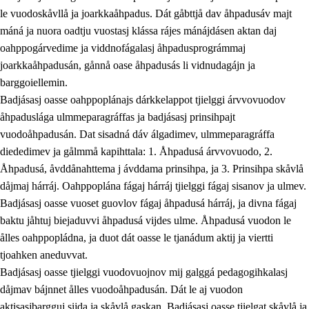
le vuodoskåvllå ja joarkkaåhpadus. Dát gåbttjå dav åhpadusáv majt
máná ja nuora oadtju vuostasj klássa rájes mánájdásen aktan daj
oahppogárvedime ja viddnofágalasj åhpadusprográmmaj
joarkkaåhpadusán, gånnå oase åhpadusás li vidnudagájn ja
barggoiellemin.
Badjásasj oasse oahppoplánajs dárkkelappot tjielggi árvvovuodov
åhpaduslága ulmmeparagráffas ja badjásasj prinsihpajt
vuodoåhpadusán. Dat sisadná dáv álgadimev, ulmmeparagráffa
diededimev ja gålmmå kapihttala: 1. Åhpadusá árvvovuodo, 2.
Åhpadusá, åvddånahttema j ávddama prinsihpa, ja 3. Prinsihpa skåvlå
dåjmaj hárráj. Oahppoplána fágaj hárráj tjielggi fágaj sisanov ja ulmev.
Badjásasj oasse vuoset guovlov fágaj åhpadusá hárráj, ja divna fágaj
baktu jåhtuj biejaduvvi åhpadusá vijdes ulme. Åhpadusá vuodon le
ålles oahppopládna, ja duot dát oasse le tjanádum aktij ja viertti
tjoahken aneduvvat.
Badjásasj oasse tjielggi vuodovuojnov mij galggá pedagogihkalasj
dåjmav bájnnet ålles vuodoåhpadusán. Dát le aj vuodon
aktisasjbargguj sijda ja skåvlå gaskan. Badjásasj oasse tjielgat skåvlå ja