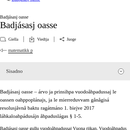
Badjásasj oasse
Badjásasj oasse
Giella
Viedtja
Juoge
matematikk p
Sisadno
Badjásasj oasse – árvo ja prinsihpa vuodoåhpadussaj le
oassen oahppoplánajs, ja le mierreduvvam gånågisá
resolusjåvnå baktu ragátmáno 1. biejve 2017
láhkaloahpádusájn åhpaduslágas § 1-5.
Badjásasj oasse gullu vuodoåhpadussaj Vuona rijkan. Vuodoåhpadus