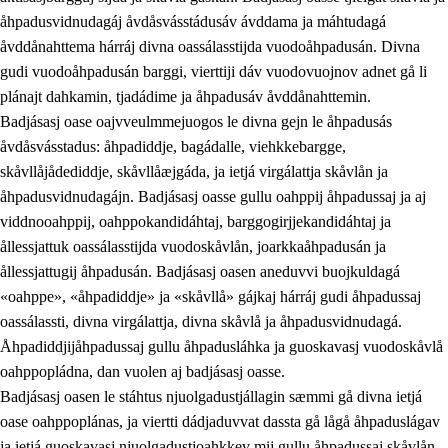
åhpadusvidnudagáj åvdåsvásstádusáv ávddama ja máhtudagá
åvddånahttema hárráj divna oassálasstijda vuodoåhpadusán. Divna
gudi vuodoåhpadusán barggi, vierttiji dáv vuodovuojnov adnet gå li
plánajt dahkamin, tjadádime ja åhpadusáv åvddånahttemin.
Badjásasj oase oajvveulmmejuogos le divna gejn le åhpadusás
åvdåsvásstadus: åhpadiddje, bagádalle, viehkkebargge,
skåvllåjådediddje, skåvllåæjgáda, ja ietjá virgálattja skåvlån ja
åhpadusvidnudagájn. Badjásasj oasse gullu oahppij åhpadussaj ja aj
viddnooahppij, oahppokandidáhtaj, barggogirjjekandidáhtaj ja
ållessjattuk oassálasstijda vuodoskåvlån, joarkkaåhpadusán ja
ållessjattugij åhpadusán. Badjásasj oasen aneduvvi buojkuldagá
«oahppe», «åhpadiddje» ja «skåvllå» gájkaj hárráj gudi åhpadussaj
oassálassti, divna virgálattja, divna skåvlå ja åhpadusvidnudagá.
Åhpadiddjijåhpadussaj gullu åhpadusláhka ja guoskavasj vuodoskåvlå
oahppopládna, dan vuolen aj badjásasj oasse.
Badjásasj oasen le stáhtus njuolgadustjállagin sæmmi gå divna ietjá
oase oahppoplánas, ja viertti dádjaduvvat dassta gå lågå åhpaduslágav
ja ietjá guoskavasj njuolgadustjoahkkev mij gullu åhpadussaj skåvlån