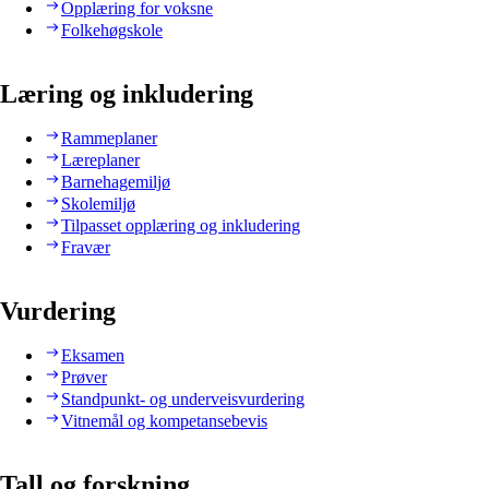
Opplæring for voksne
Folkehøgskole
Læring og inkludering
Rammeplaner
Læreplaner
Barnehagemiljø
Skolemiljø
Tilpasset opplæring og inkludering
Fravær
Vurdering
Eksamen
Prøver
Standpunkt- og underveisvurdering
Vitnemål og kompetansebevis
Tall og forskning