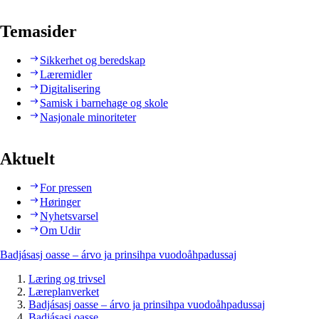
Temasider
Sikkerhet og beredskap
Læremidler
Digitalisering
Samisk i barnehage og skole
Nasjonale minoriteter
Aktuelt
For pressen
Høringer
Nyhetsvarsel
Om Udir
Badjásasj oasse – árvo ja prinsihpa vuodoåhpadussaj
Læring og trivsel
Læreplanverket
Badjásasj oasse – árvo ja prinsihpa vuodoåhpadussaj
Badjásasj oasse