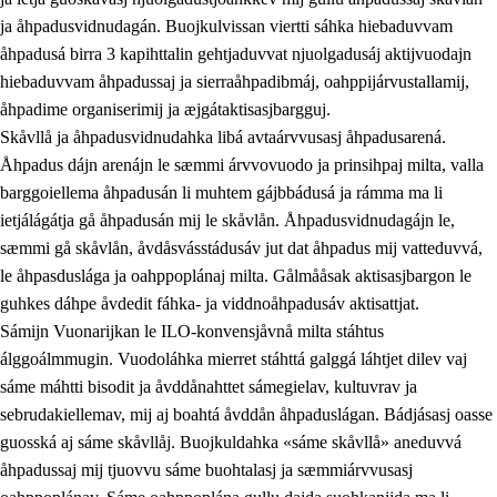
ja åhpadusvidnudagán. Buojkulvissan viertti sáhka hiebaduvvam
åhpadusá birra 3 kapihttalin gehtjaduvvat njuolgadusáj aktijvuodajn
hiebaduvvam åhpadussaj ja sierraåhpadibmáj, oahppijárvustallamij,
åhpadime organiserimij ja æjgátaktisasjbargguj.
Skåvllå ja åhpadusvidnudahka libá avtaárvvusasj åhpadusarená.
Åhpadus dájn arenájn le sæmmi árvvovuodo ja prinsihpaj milta, valla
barggoiellema åhpadusán li muhtem gájbbádusá ja rámma ma li
ietjálágátja gå åhpadusán mij le skåvlån. Åhpadusvidnudagájn le,
sæmmi gå skåvlån, åvdåsvásstádusáv jut dat åhpadus mij vatteduvvá,
le åhpasduslága ja oahppoplánaj milta. Gålmååsak aktisasjbargon le
guhkes dáhpe åvdedit fáhka- ja viddnoåhpadusáv aktisattjat.
Sámijn Vuonarijkan le ILO-konvensjåvnå milta stáhtus
álggoálmmugin. Vuodoláhka mierret stáhttá galggá láhtjet dilev vaj
sáme máhtti bisodit ja åvddånahttet sámegielav, kultuvrav ja
sebrudakiellemav, mij aj boahtá åvddån åhpaduslágan. Bádjásasj oasse
guosská aj sáme skåvllåj. Buojkuldahka «sáme skåvllå» aneduvvá
åhpadussaj mij tjuovvu sáme buohtalasj ja sæmmiárvvusasj