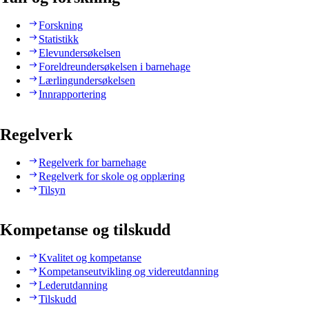
Forskning
Statistikk
Elevundersøkelsen
Foreldreundersøkelsen i barnehage
Lærlingundersøkelsen
Innrapportering
Regelverk
Regelverk for barnehage
Regelverk for skole og opplæring
Tilsyn
Kompetanse og tilskudd
Kvalitet og kompetanse
Kompetanseutvikling og videreutdanning
Lederutdanning
Tilskudd