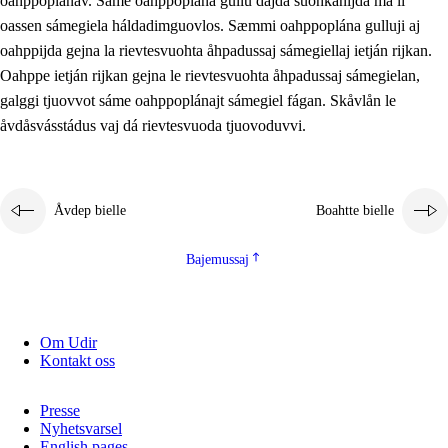
oahppoplánav. Sáme oahppoplána gullu dajda suohkanijda ma li
oassen sámegiela háldadimguovlos. Sæmmi oahppoplána gulluji aj
oahppijda gejna la rievtesvuohta åhpadussaj sámegiellaj ietján rijkan.
Oahppe ietján rijkan gejna le rievtesvuohta åhpadussaj sámegielan,
galggi tjuovvot sáme oahppoplánajt sámegiel fágan. Skåvlån le
åvdåsvásstádus vaj dá rievtesvuoda tjuovoduvvi.
Åvdep bielle
Boahtte bielle
Bajemussaj
Om Udir
Kontakt oss
Presse
Nyhetsvarsel
English pages