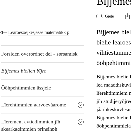
Bijjemes
Gïele
Bijjemes bie
Learoesoejkesjasse matematikk p
bielie learoe
vihtiestamme
Forsiden overordnet del - sørsamisk
ööhpehtimmie
Bijjemes bielien bïjre
Bijjemes bielie
lea maadthskuvl
Ööhpehtimmien åssjele
lïerehtimmiem m
jïh studijeryöj
Lïerehtimmien aarvoevåarome
jåarhkeskuvlesne
Bijjemes bielie
Lïeremen, evtiedimmien jïh
ööhpehtimmielaa
skearkagimmien prinsihph