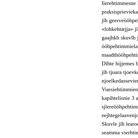
lïerehtimmesne l
praksisprieviek
jïh geerveööhpe
«lohkehtæjja» j
gaajhkh skuvlh 
ööhpehtimmielaa
maadthööhpehtim
Dïhte bijjemes b
jïh tjuara tjoev
njoelkedassevie
Vuesiehtimmien 
kapihtelisnie 3
sjïereööhpehtim
eejhtegelaavenjo
Skuvle jïh learo
seamma vierhtie