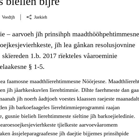
 bielien bïjre
Veedtjh
Juekieh
lie – aarvoeh jïh prinsihph maadthööhpehtimmesne
soejkesjevierhkeste, jïh lea gånkan resolusjovnine
 skïereden 1.b. 2017 rïekteles våaroeminie
laakesne § 1-5.
 lea faamosne maadthlïerehtimmesne Nöörjesne. Maadthlïere
en jïh jåarhkeskuvlen lïerehtimmie. Dïhte faerhmeste dan ga
aanah jïh noerh åadtjoeh voestes klaassen raejeste maanadalt
reden jïh barkoefaageles lïerehtimmieprogrammi raajan
, gusnie bielieh lïerehtimmeste sïeltine jïh barkoejieledinie.
 learoesoejkesjevierhkeste tjïelkeste aarvoevåaromem
ken åssjeleparagraafesne jïh daejtie bijjemes prinsihpide