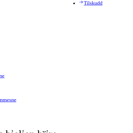
Tilskudd
ne
timmesne