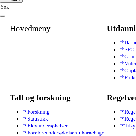
Hovedmeny
Utdanni
Barn
SFO
Grun
Vide
Oppl
Folk
Tall og forskning
Regelve
Forskning
Rege
Statistikk
Rege
Elevundersøkelsen
Tilsy
Foreldreundersøkelsen i barnehage