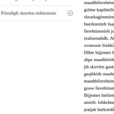
maadthlïerehtim
golme kapihtelh
Prinsihph skuvlen rïektesisnie
skearkagimmien 
buerkiestieh faa
lïerehtimmieh j
realiseradidh. A
ovmessie biehkie
Dïhte bijjemes 
abpe maadthööhp
jïh skuvlen gask
gaajhkide maaht
maadthlïerehtim
gosse lïerehtimm
Bijjemes bielie
utnieh: lohkehtæ
jeatjah barkoedå