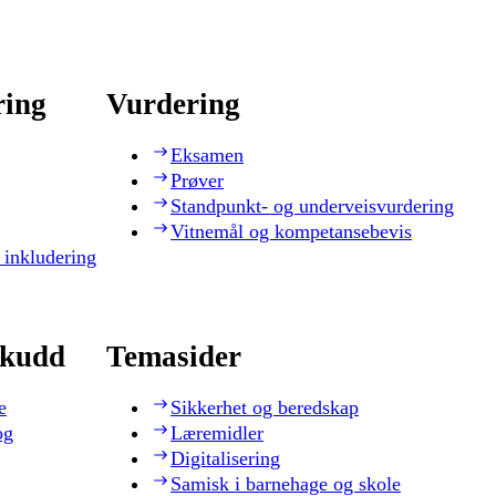
ring
Vurdering
Eksamen
Prøver
Standpunkt- og underveisvurdering
Vitnemål og kompetansebevis
 inkludering
skudd
Temasider
e
Sikkerhet og beredskap
og
Læremidler
Digitalisering
Samisk i barnehage og skole