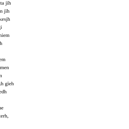
a jïh
n jïh
kesjh
i
lmiem
ah
oem
jmen
m
kh gïeh
edh
ne
terh,