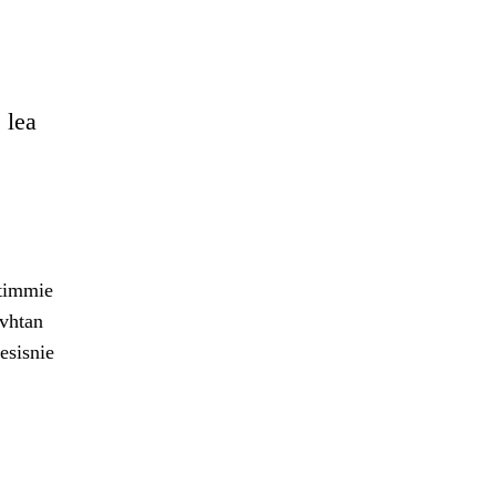
 lea
htimmie
avhtan
esisnie