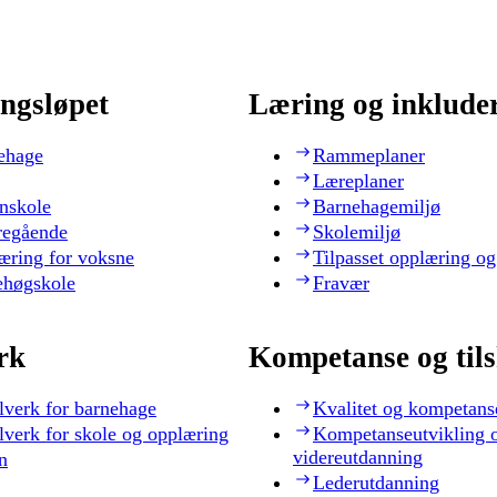
ngsløpet
Læring og inklude
ehage
Rammeplaner
Læreplaner
nskole
Barnehagemiljø
regående
Skolemiljø
æring for voksne
Tilpasset opplæring og
ehøgskole
Fravær
rk
Kompetanse og til
lverk for barnehage
Kvalitet og kompetans
lverk for skole og opplæring
Kompetanseutvikling 
videreutdanning
n
Lederutdanning