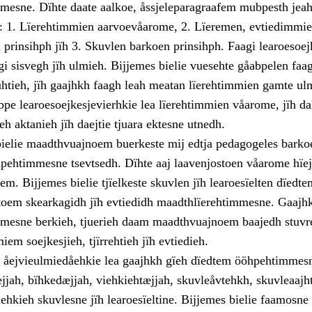
mesne. Dïhte daate aalkoe, åssjeleparagraafem mubpesth jeaht
: 1. Lïerehtimmien aarvoevåarome, 2. Lïeremen, evtiedimmie
prinsihph jïh 3. Skuvlen barkoen prinsihph. Faagi learoesoej
gi sisvegh jïh ulmieh. Bijjemes bielie vuesehte gåabpelen faag
uhtieh, jïh gaajhkh faagh leah meatan lïerehtimmien gamte u
bpe learoesoejkesjevierhkie lea lïerehtimmien våarome, jïh d
h aktanieh jïh daejtie tjuara ektesne utnedh.
bielie maadthvuajnoem buerkeste mij edtja pedagogeles bark
ehtimmesne tsevtsedh. Dïhte aaj laavenjostoen våarome hïe
em. Bijjemes bielie tjïelkeste skuvlen jïh learoesïelten dïedte
oem skearkagidh jïh evtiedidh maadthlïerehtimmesne. Gaajh
mesne berkieh, tjuerieh daam maadthvuajnoem baajedh stuvr
iem soejkesjieh, tjïrrehtieh jïh evtiedieh.
n åejvieulmiedåehkie lea gaajhkh gïeh dïedtem ööhpehtimmes
jjah, bïhkedæjjah, viehkiehtæjjah, skuvleåvtehkh, skuvleaajh
ehkieh skuvlesne jïh learoesïeltine. Bijjemes bielie faamosne