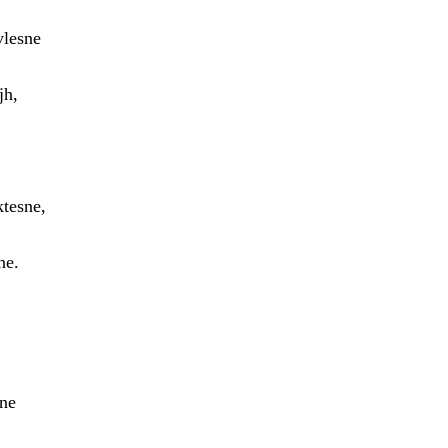
vlesne
jh,
ktesne,
ne.
ine