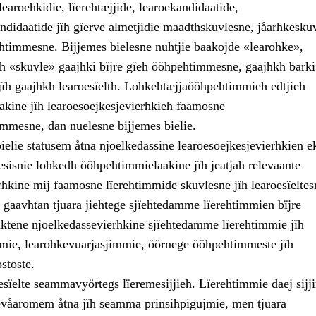
earoehkidie, lïerehtæjjide, learoekandidaatide,
andidaatide jïh gïerve almetjidie maadthskuvlesne, jåarhkesku
htimmesne. Bijjemes bielesne nuhtjie baakojde «learohke»,
ïh «skuvle» gaajhki bïjre gïeh ööhpehtimmesne, gaajhkh barki
jïh gaajhkh learoesïelth. Lohkehtæjjaööhpehtimmieh edtjieh
kine jïh learoesoejkesjevierhkieh faamosne
mesne, dan nuelesne bijjemes bielie.
ielie statusem åtna njoelkedassine learoesoejkesjevierhkien e
kesisnie lohkedh ööhpehtimmielaakine jïh jeatjah relevaante
rhkine mij faamosne lïerehtimmide skuvlesne jïh learoesïeltes
gaavhtan tjuara jiehtege sjïehtedamme lïerehtimmien bïjre
 aktene njoelkedassevierhkine sjïehtedamme lïerehtimmie jïh
mie, learohkevuarjasjimmie, öörnege ööhpehtimmeste jïh
stoste.
esïelte seammavyörtegs lïeremesijjieh. Lïerehtimmie daej sijj
våaromem åtna jïh seamma prinsihpigujmie, men tjuara