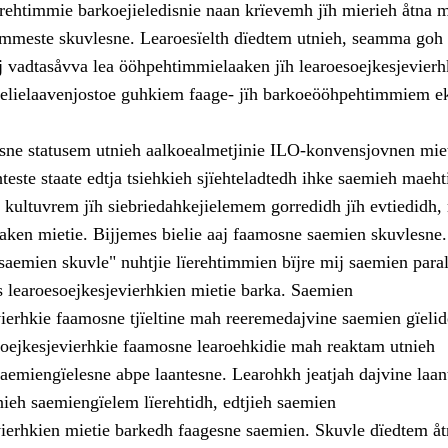
erehtimmie barkoejieledisnie naan krïevemh jïh mierieh åtna 
timmeste skuvlesne. Learoesïelth dïedtem utnieh, seamma goh 
j vadtasåvva lea ööhpehtimmielaaken jïh learoesoejkesjevierh
elielaavenjostoe guhkiem faage- jïh barkoeööhpehtimmiem e
ne statusem utnieh aalkoealmetjinie ILO-konvensjovnen miet
este staate edtja tsiehkieh sjïehteladtedh ihke saemieh maeht
 kultuvrem jïh siebriedahkejielemem gorredidh jïh evtiedidh, 
ken mietie. Bijjemes bielie aaj faamosne saemien skuvlesne.
saemien skuvle" nuhtjie lïerehtimmien bïjre mij saemien paral
learoesoejkesjevierhkien mietie barka. Saemien
vierhkie faamosne tjïeltine mah reeremedajvine saemien gïelid
ejkesjevierhkie faamosne learoehkidie mah reaktam utnieh
aemiengïelesne abpe laantesne. Learohkh jeatjah dajvine laan
nieh saemiengïelem lïerehtidh, edtjieh saemien
vierhkien mietie barkedh faagesne saemien. Skuvle dïedtem åt