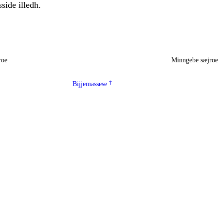
sside illedh.
roe
Minngebe sæjro
Bijjemassese