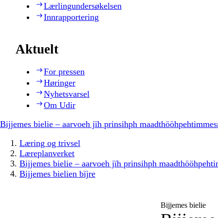
Lærlingundersøkelsen
Innrapportering
Aktuelt
For pressen
Høringer
Nyhetsvarsel
Om Udir
Bijjemes bielie – aarvoeh jïh prinsihph maadthööhpehtimmes
Læring og trivsel
Læreplanverket
Bijjemes bielie – aarvoeh jïh prinsihph maadthööhpeh
Bijjemes bielien bïjre
Bijjemes bielie