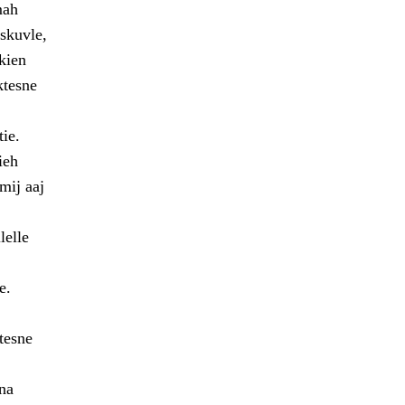
mah
skuvle,
kien
ktesne
ie.
ieh
mij aaj
lelle
e.
tesne
na