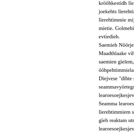
krööhkestidh lï
joekehts lïereh
lïerehtimmie mi
mietie. Golmebi
evtiedieh.
Saemieh Nöörjes
Maadthlaake viht
saemien gïelem,
ööhpehtimmielaa
Dïejvese "dïhte 
seammavyörtegs 
learoesoejkesje
Seamma learoeso
lïerehtimmiem s
gïeh reaktam ut
learoesoejkesje