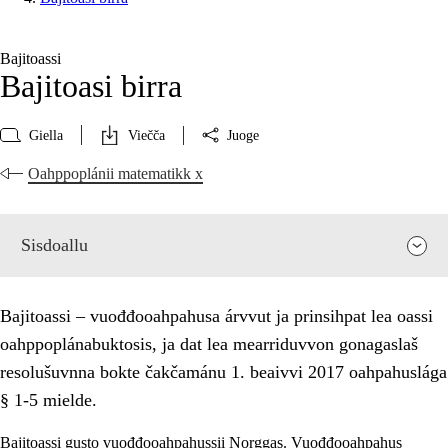
Bajitoassi
Bajitoasi birra
Giella
Viečča
Juoge
Oahppoplánii matematikk x
Sisdoallu
Bajitoassi – vuođđooahpahusa árvvut ja prinsihpat lea oassi
oahppoplánabuktosis, ja dat lea mearriduvvon gonagaslaš
resolušuvnna bokte čakčamánu 1. beaivvi 2017 oahpahuslága
§ 1-5 mielde.
Bajitoassi gusto vuođđooahpahussii Norggas. Vuođđooahpahus