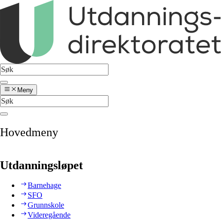
Meny
Hovedmeny
Utdanningsløpet
Barnehage
SFO
Grunnskole
Videregående