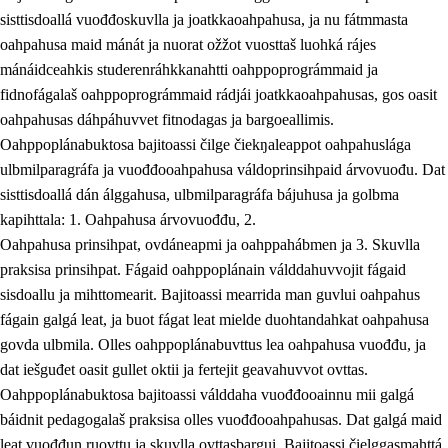
sisttisdoallá vuođđoskuvlla ja joatkkaoahpahusa, ja nu fátmmasta
oahpahusa maid mánát ja nuorat ožžot vuosttaš luohká rájes
mánáidceahkis studerenráhkkanahtti oahppoprográmmaid ja
fidnofágalaš oahppoprográmmaid rádjái joatkkaoahpahusas, gos oasit
oahpahusas dáhpáhuvvet fitnodagas ja bargoeallimis.
Oahppoplánabuktosa bajitoassi čilge čiekŋaleappot oahpahuslága
ulbmilparagráfa ja vuođđooahpahusa váldoprinsihpaid árvovuođu. Dat
sisttisdoallá dán álggahusa, ulbmilparagráfa bájuhusa ja golbma
kapihttala: 1. Oahpahusa árvovuođđu, 2.
Oahpahusa prinsihpat, ovdáneapmi ja oahppahábmen ja 3. Skuvlla
praksisa prinsihpat. Fágaid oahppoplánain válddahuvvojit fágaid
sisdoallu ja mihttomearit. Bajitoassi mearrida man guvlui oahpahus
fágain galgá leat, ja buot fágat leat mielde duohtandahkat oahpahusa
govda ulbmila. Olles oahppoplánabuvttus lea oahpahusa vuođđu, ja
dat iešguđet oasit gullet oktii ja fertejit geavahuvvot ovttas.
Oahppoplánabuktosa bajitoassi válddaha vuođđooainnu mii galgá
báidnit pedagogalaš praksisa olles vuođđooahpahusas. Dat galgá maid
leat vuođđun ruovttu ja skuvlla ovttasbargui. Bajitoassi čielggasmahttá