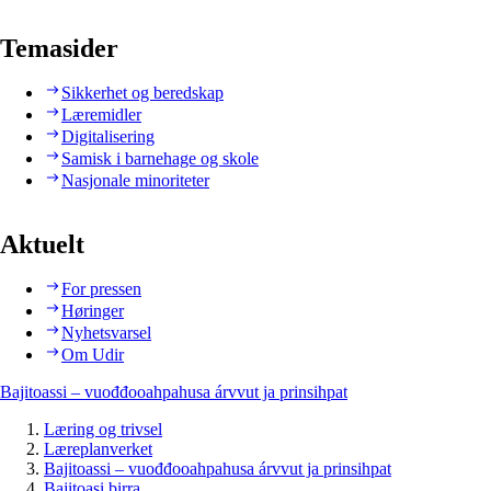
Temasider
Sikkerhet og beredskap
Læremidler
Digitalisering
Samisk i barnehage og skole
Nasjonale minoriteter
Aktuelt
For pressen
Høringer
Nyhetsvarsel
Om Udir
Bajitoassi – vuođđooahpahusa árvvut ja prinsihpat
Læring og trivsel
Læreplanverket
Bajitoassi – vuođđooahpahusa árvvut ja prinsihpat
Bajitoasi birra