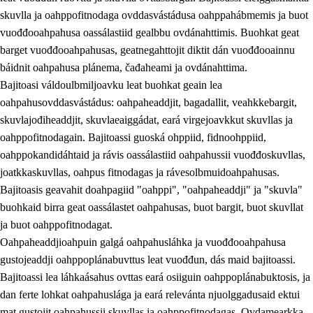
skuvlla ja oahppofitnodaga ovddasvástádusa oahppahábmemis ja buot
vuođđooahpahusa oassálastiid gealbbu ovdánahttimis. Buohkat geat
barget vuođđooahpahusas, geatnegahttojit diktit dán vuođđooainnu
báidnit oahpahusa plánema, čađaheami ja ovdánahttima.
Bajitoasi váldoulbmiljoavku leat buohkat geain lea
oahpahusovddasvástádus: oahpaheaddjit, bagadallit, veahkkebargit,
skuvlajođiheaddjit, skuvlaeaiggádat, eará virgejoavkkut skuvllas ja
oahppofitnodagain. Bajitoassi guoská ohppiid, fidnoohppiid,
oahppokandidáhtaid ja rávis oassálastiid oahpahussii vuođđoskuvllas,
joatkkaskuvllas, oahpus fitnodagas ja rávesolbmuidoahpahusas.
Bajitoasis geavahit doahpagiid "oahppi", "oahpaheaddji" ja "skuvla"
buohkaid birra geat oassálastet oahpahusas, buot bargit, buot skuvllat
ja buot oahppofitnodagat.
Oahpaheaddjioahpuin galgá oahpahusláhka ja vuođđooahpahusa
gustojeaddji oahppoplánabuvttus leat vuođđun, dás maid bajitoassi.
Bajitoassi lea láhkaásahus ovttas eará osiiguin oahppoplánabuktosis, ja
dan ferte lohkat oahpahuslága ja eará relevánta njuolggadusaid ektui
mat gustojit oahpahussii skuvllas ja oahppofitnodagas. Ovdamearkka