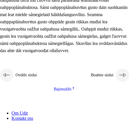
oahpahusa birra mii čuovvu sámi parallealla seammaárvosaš
oahppoplánabuktosa. Sámi oahppoplánabuvttus gusto dain suohkaniin
mat leat mielde sámegielaid hálddašanguovllus. Seamma
oahppaplánabuvttus gusto ohppiide geain riikkas muđui lea
vuoigatvuohta oažžut oahpahusa sámegillii,. Oahppit muđui riikkas,
geain lea vuoigatvuohta oažžut oahpahusa sámegielas, galget čuovvut
sámi oahppoplánabuktosa sámegielfágas. Skuvllas lea ovddasvástádus
das ahte dát vuoigatvuođat ollašuvvet.
Ovddit siidui
Boahtte siidui
Bajimužžii
Om Udir
Kontakt oss