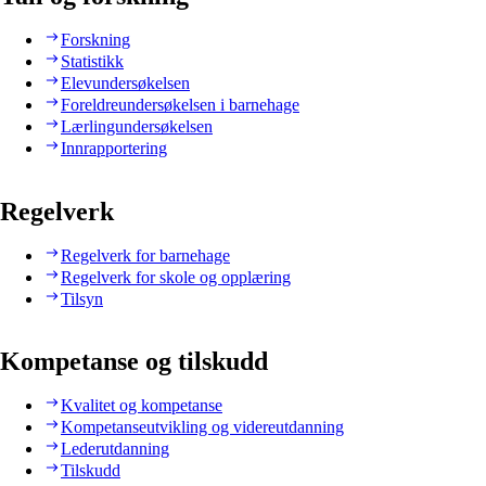
Forskning
Statistikk
Elevundersøkelsen
Foreldreundersøkelsen i barnehage
Lærlingundersøkelsen
Innrapportering
Regelverk
Regelverk for barnehage
Regelverk for skole og opplæring
Tilsyn
Kompetanse og tilskudd
Kvalitet og kompetanse
Kompetanseutvikling og videreutdanning
Lederutdanning
Tilskudd