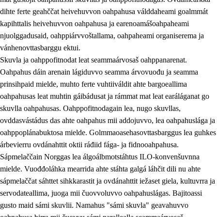
dihte ferte geahččat heivehuvvon oahpahusa válddaheami goalmmát
kapihttalis heivehuvvon oahpahusa ja earenoamášoahpaheami
njuolggadusaid, oahppiárvvoštallama, oahpaheami organiserema ja
vánhenovttasbarggu ektui.
Skuvla ja oahppofitnodat leat seammaárvosaš oahppanarenat.
Oahpahus dáin arenain lágiduvvo seamma árvovuođu ja seamma
prinsihpaid mielde, muhto ferte vuhtiiváldit ahte bargoeallima
oahpahusas leat muhtin gáibádusat ja rámmat mat leat earáláganat go
skuvlla oahpahusas. Oahppofitnodagain lea, nugo skuvllas,
ovddasvástádus das ahte oahpahus mii addojuvvo, lea oahpahuslága ja
oahppoplánabuktosa mielde. Golmmaoasehasovttasbarggus lea guhkes
árbevierru ovdánahttit oktii ráđiid fága- ja fidnooahpahusa.
Sápmelaččain Norggas lea álgoálbmotstáhtus ILO-konvenšuvnna
mielde. Vuođđoláhka mearrida ahte stáhta galgá láhčit dili nu ahte
sápmelaččat sáhttet sihkkarastit ja ovdánahttit iežaset giela, kultuvrra ja
servodateallima, juoga mii čuovvoluvvo oahpahuslágas. Bajitoassi
gusto maid sámi skuvlii. Namahus "sámi skuvla" geavahuvvo