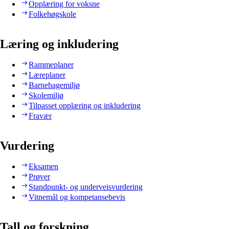
Opplæring for voksne
Folkehøgskole
Læring og inkludering
Rammeplaner
Læreplaner
Barnehagemiljø
Skolemiljø
Tilpasset opplæring og inkludering
Fravær
Vurdering
Eksamen
Prøver
Standpunkt- og underveisvurdering
Vitnemål og kompetansebevis
Tall og forskning