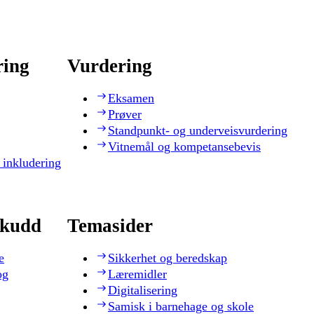
ring
Vurdering
Eksamen
Prøver
Standpunkt- og underveisvurdering
Vitnemål og kompetansebevis
 inkludering
skudd
Temasider
e
Sikkerhet og beredskap
og
Læremidler
Digitalisering
Samisk i barnehage og skole