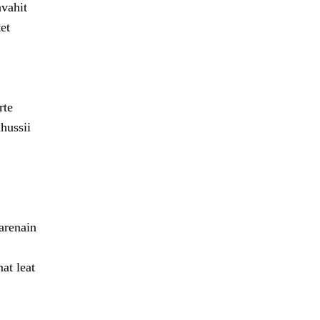
avahit
et
rte
hussii
arenain
at leat