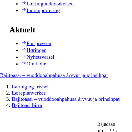
Lærlingundersøkelsen
Innrapportering
Aktuelt
For pressen
Høringer
Nyhetsvarsel
Om Udir
Bajitoassi – vuođđooahpahusa árvvut ja prinsihpat
Læring og trivsel
Læreplanverket
Bajitoassi – vuođđooahpahusa árvvut ja prinsihpat
Bajitoasi birra
Bajitoassi