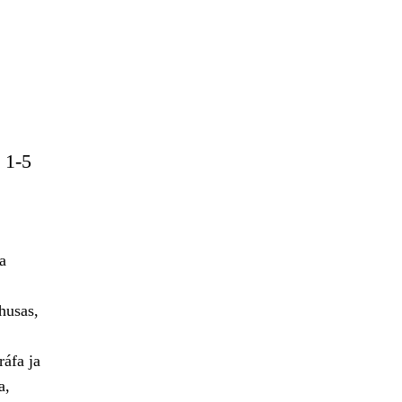
 1-5
a
husas,
áfa ja
a,