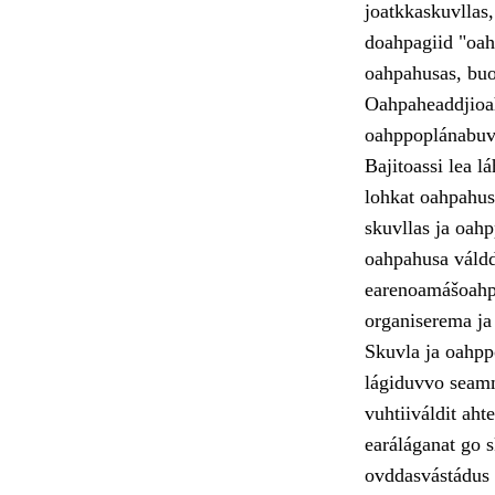
joatkkaskuvllas
doahpagiid "oahp
oahpahusas, buot
Oahpaheaddjioah
oahppoplánabuvt
Bajitoassi lea l
lohkat oahpahusl
skuvllas ja oah
oahpahusa váldd
earenoamášoahp
organiserema ja
Skuvla ja oahpp
lágiduvvo seamm
vuhtiiváldit ah
earáláganat go 
ovddasvástádus 