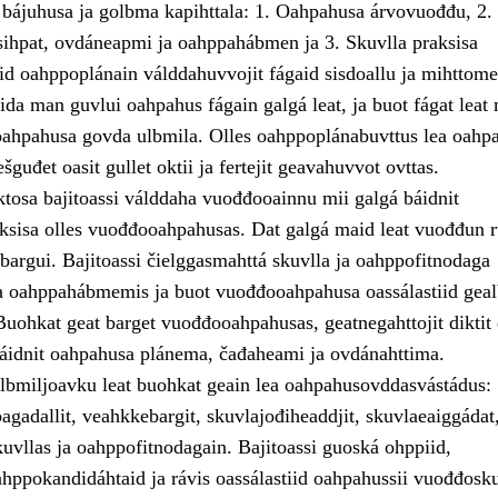
 bájuhusa ja golbma kapihttala: 1. Oahpahusa árvovuođđu, 2.
ihpat, ovdáneapmi ja oahppahábmen ja 3. Skuvlla praksisa
id oahppoplánain válddahuvvojit fágaid sisdoallu ja mihttomea
ida man guvlui oahpahus fágain galgá leat, ja buot fágat leat
ahpahusa govda ulbmila. Olles oahppoplánabuvttus lea oahp
šguđet oasit gullet oktii ja fertejit geavahuvvot ovttas.
osa bajitoassi válddaha vuođđooainnu mii galgá báidnit
ksisa olles vuođđooahpahusas. Dat galgá maid leat vuođđun r
sbargui. Bajitoassi čielggasmahttá skuvlla ja oahppofitnodaga
a oahppahábmemis ja buot vuođđooahpahusa oassálastiid gea
Buohkat geat barget vuođđooahpahusas, geatnegahttojit diktit
idnit oahpahusa plánema, čađaheami ja ovdánahttima.
ulbmiljoavku leat buohkat geain lea oahpahusovddasvástádus:
agadallit, veahkkebargit, skuvlajođiheaddjit, skuvlaeaiggádat
uvllas ja oahppofitnodagain. Bajitoassi guoská ohppiid,
ahppokandidáhtaid ja rávis oassálastiid oahpahussii vuođđosku