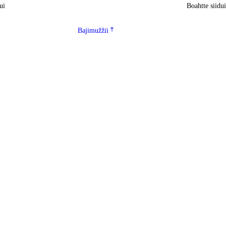
ui
Boahtte siidu
Bajimužžii