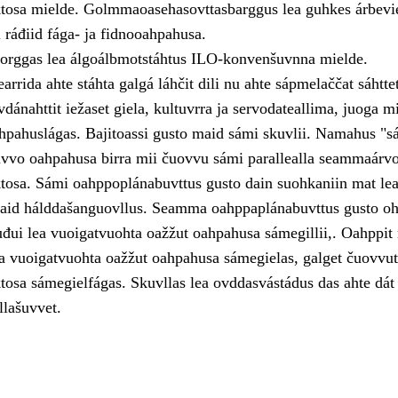
tosa mielde. Golmmaoasehasovttasbarggus lea guhkes árbevi
i ráđiid fága- ja fidnooahpahusa.
orggas lea álgoálbmotstáhtus ILO-konvenšuvnna mielde.
rida ahte stáhta galgá láhčit dili nu ahte sápmelaččat sáhtte
ovdánahttit iežaset giela, kultuvrra ja servodateallima, juoga mi
pahuslágas. Bajitoassi gusto maid sámi skuvlii. Namahus "s
vvo oahpahusa birra mii čuovvu sámi parallealla seammaárv
osa. Sámi oahppoplánabuvttus gusto dain suohkaniin mat lea
aid hálddašanguovllus. Seamma oahppaplánabuvttus gusto oh
uđui lea vuoigatvuohta oažžut oahpahusa sámegillii,. Oahppit
lea vuoigatvuohta oažžut oahpahusa sámegielas, galget čuovvu
osa sámegielfágas. Skuvllas lea ovddasvástádus das ahte dát
llašuvvet.