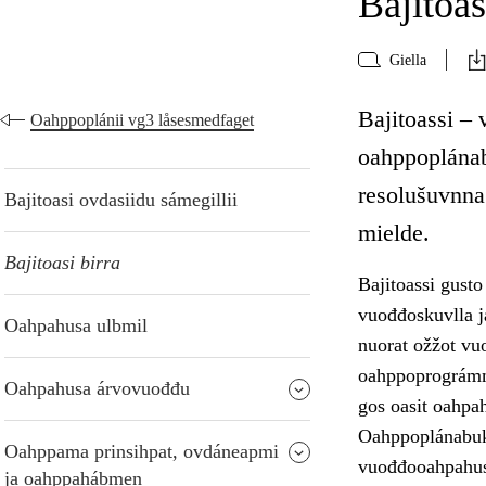
Bajitoas
Giella
Bajitoassi – 
Oahppoplánii vg3 låsesmedfaget
oahppoplánab
resolušuvnna
Bajitoasi ovdasiidu sámegillii
mielde.
Bajitoasi birra
Bajitoassi gust
vuođđoskuvlla j
Oahpahusa ulbmil
nuorat ožžot vu
oahppoprográmm
Oahpahusa árvovuođđu
gos oasit oahpa
Oahppoplánabukt
Oahppama prinsihpat, ovdáneapmi
vuođđooahpahusa
ja oahppahábmen