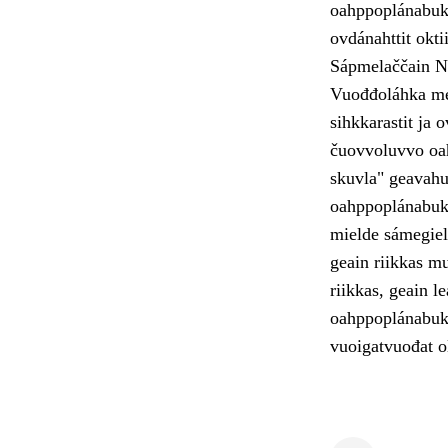
oahppoplánabuk
ovdánahttit okti
Sápmelaččain N
Vuođđoláhka mear
sihkkarastit ja 
čuovvoluvvo oah
skuvla" geavahu
oahppoplánabukt
mielde sámegiel
geain riikkas m
riikkas, geain 
oahppoplánabukt
vuoigatvuođat o