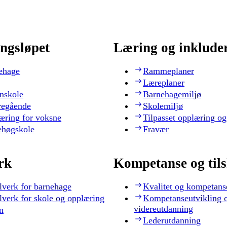
ngsløpet
Læring og inklude
ehage
Rammeplaner
Læreplaner
nskole
Barnehagemiljø
regående
Skolemiljø
æring for voksne
Tilpasset opplæring og
ehøgskole
Fravær
rk
Kompetanse og til
lverk for barnehage
Kvalitet og kompetans
lverk for skole og opplæring
Kompetanseutvikling 
videreutdanning
n
Lederutdanning