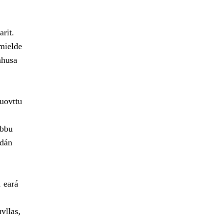
rit.
 mielde
ahusa
uovttu
lbbu
 dán
, eará
vllas,