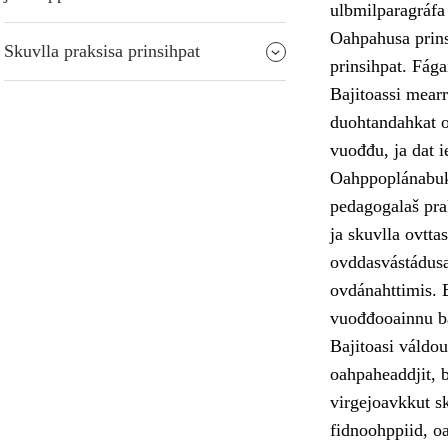
ulbmilparagráfa
Oahpahusa prins
Skuvlla praksisa prinsihpat
prinsihpat. Fága
Bajitoassi mearr
duohtandahkat o
vuođđu, ja dat ie
Oahppoplánabukt
pedagogalaš pra
ja skuvlla ovtta
ovddasvástádus
ovdánahttimis. 
vuođđooainnu bá
Bajitoasi váldo
oahpaheaddjit, b
virgejoavkkut sk
fidnoohppiid, o