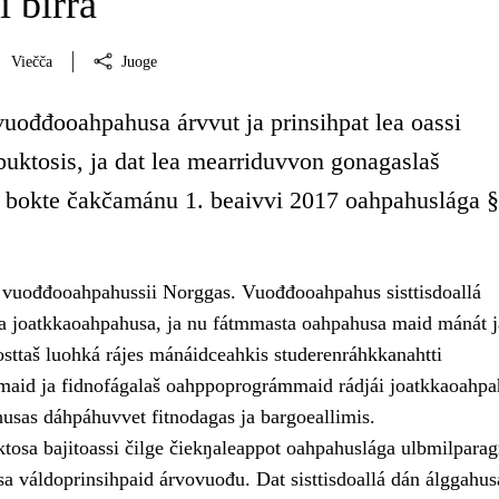
i birra
Viečča
Juoge
vuođđooahpahusa árvvut ja prinsihpat lea oassi
uktosis, ja dat lea mearriduvvon gonagaslaš
 bokte čakčamánu 1. beaivvi 2017 oahpahuslága §
o vuođđooahpahussii Norggas. Vuođđooahpahus sisttisdoallá
a joatkkaoahpahusa, ja nu fátmmasta oahpahusa maid mánát j
osttaš luohká rájes mánáidceahkis studerenráhkkanahtti
aid ja fidnofágalaš oahppoprográmmaid rádjái joatkkaoahpa
husas dáhpáhuvvet fitnodagas ja bargoeallimis.
osa bajitoassi čilge čiekŋaleappot oahpahuslága ulbmilparagr
 váldoprinsihpaid árvovuođu. Dat sisttisdoallá dán álggahus