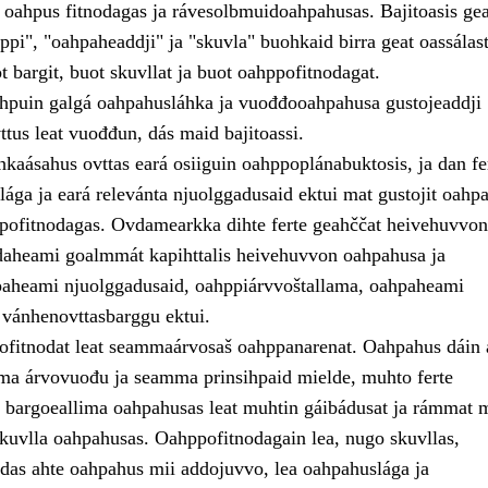
, oahpus fitnodagas ja rávesolbmuidoahpahusas. Bajitoasis ge
pi", "oahpaheaddji" ja "skuvla" buohkaid birra geat oassálast
 bargit, buot skuvllat ja buot oahppofitnodagat.
puin galgá oahpahusláhka ja vuođđooahpahusa gustojeaddji
tus leat vuođđun, dás maid bajitoassi.
áhkaásahus ovttas eará osiiguin oahppoplánabuktosis, ja dan fe
ága ja eará relevánta njuolggadusaid ektui mat gustojit oahpa
ppofitnodagas. Ovdamearkka dihte ferte geahččat heivehuvvon
aheami goalmmát kapihttalis heivehuvvon oahpahusa ja
aheami njuolggadusaid, oahppiárvvoštallama, oahpaheami
 vánhenovttasbarggu ektui.
ofitnodat leat seammaárvosaš oahppanarenat. Oahpahus dáin 
a árvovuođu ja seamma prinsihpaid mielde, muhto ferte
te bargoeallima oahpahusas leat muhtin gáibádusat ja rámmat m
skuvlla oahpahusas. Oahppofitnodagain lea, nugo skuvllas,
das ahte oahpahus mii addojuvvo, lea oahpahuslága ja