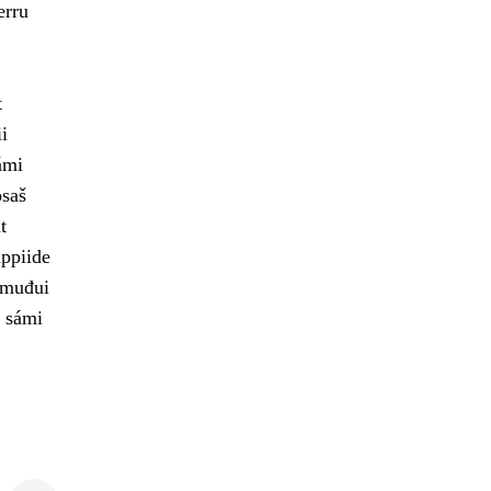
erru
t
i
ámi
osaš
t
ppiide
 muđui
t sámi