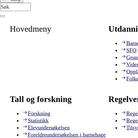
Hovedmeny
Utdanni
Barn
SFO
Grun
Vide
Oppl
Folk
Tall og forskning
Regelve
Forskning
Rege
Statistikk
Rege
Elevundersøkelsen
Tilsy
Foreldreundersøkelsen i barnehage