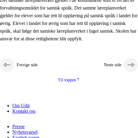
Det samiske læreplanverket gjelder i de kommunene som er en del av
forvaltningsområdet for samisk språk. Det samme læreplanverket
gjelder for elever som har rett til opplæring
på
samisk språk i landet for
øvrig. Elever i landet for øvrig som har rett til opplæring
i
samisk
språk, skal følge det samiske læreplanverket i faget samisk. Skolen har
ansvar for at disse rettighetene blir oppfylt.
Forrige side
Neste side
Til toppen
Om Udir
Kontakt oss
Presse
Nyhetsvarsel
English pages