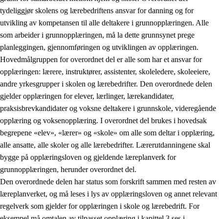
tydeliggjør skolens og lærebedriftens ansvar for danning og for
utvikling av kompetansen til alle deltakere i grunnopplæringen. Alle
som arbeider i grunnopplæringen, må la dette grunnsynet prege
planleggingen, gjennomføringen og utviklingen av opplæringen.
Hovedmålgruppen for overordnet del er alle som har et ansvar for
opplæringen: lærere, instruktører, assistenter, skoleledere, skoleeiere,
andre yrkesgrupper i skolen og lærebedrifter. Den overordnede delen
gjelder opplæringen for elever, lærlinger, lærekandidater,
praksisbrevkandidater og voksne deltakere i grunnskole, videregående
opplæring og voksenopplæring. I overordnet del brukes i hovedsak
begrepene «elev», «lærer» og «skole» om alle som deltar i opplæring,
alle ansatte, alle skoler og alle lærebedrifter. Lærerutdanningene skal
bygge på opplæringsloven og gjeldende læreplanverk for
grunnopplæringen, herunder overordnet del.
Den overordnede delen har status som forskrift sammen med resten av
læreplanverket, og må leses i lys av opplæringsloven og annet relevant
regelverk som gjelder for opplæringen i skole og lærebedrift. For
eksempel må omtalen av tilpasset opplæring i kapittel 3 ses i