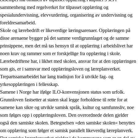
sammenheng med regelverket for tilpasset opplæring og
spesialundervisning, elevvurdering, organisering av undervisning og
foreldresamarbeid.
Skole og lærebedrift er likeverdige læringsarenaer. Opplæringen på
disse arenaene bygger på det samme verdigrunnlaget og de samme
prinsippene, men det må tas hensyn til at opplæring i arbeidslivet har
noen krav og rammer som er forskjellige fra opplæring i skole.
Lærebedriftene har, i likhet med skolen, ansvar for at den opplæringen
som gis, er i samsvar med opplæringsloven og læreplanverket.
Trepartssamarbeidet har lang tradisjon for å utvikle fag- og
yrkesopplæringen i fellesskap.
Samene i Norge har ifølge ILO-konvensjonen status som urfolk.
Grunnloven fastsetter at staten skal legge forholdene til rette for at
samene kan sikre og utvikle samisk språk, kultur og samfunnsliv, noe
som følges opp i opplæringsloven. Den overordnede delen gjelder
også den samiske skolen. Betegnelsen «den samiske skolen» benyttes
om opplæring som følger et samisk parallelt likeverdig læreplanverk.