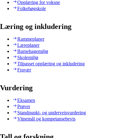
Opplæring for voksne
Folkehøgskole
Læring og inkludering
Rammeplaner
Læreplaner
Barnehagemiljø
Skolemiljø
Tilpasset opplæring og inkludering
Fravær
Vurdering
Eksamen
Prøver
Standpunkt- og underveisvurdering
Vitnemål og kompetansebevis
Tall og forskning