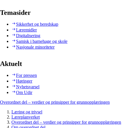
Temasider
Sikkerhet og beredskap
Læremidler
Digitalisering
Samisk i barnehage og skole
Nasjonale minoriteter
Aktuelt
For pressen
Høringer
Nyhetsvarsel
Om Udir
Overordnet del – verdier og prinsipper for grunnopplæringen
Læring og trivsel
Læreplanverket
Overordnet del – verdier og prinsipper for grunnopplæringen
Om overordnet del