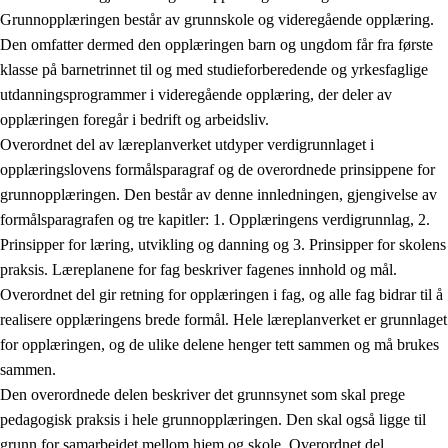
Grunnopplæringen består av grunnskole og videregående opplæring.
Den omfatter dermed den opplæringen barn og ungdom får fra første
klasse på barnetrinnet til og med studieforberedende og yrkesfaglige
utdanningsprogrammer i videregående opplæring, der deler av
opplæringen foregår i bedrift og arbeidsliv.
Overordnet del av læreplanverket utdyper verdigrunnlaget i
opplæringslovens formålsparagraf og de overordnede prinsippene for
grunnopplæringen. Den består av denne innledningen, gjengivelse av
formålsparagrafen og tre kapitler: 1. Opplæringens verdigrunnlag, 2.
Prinsipper for læring, utvikling og danning og 3. Prinsipper for skolens
praksis. Læreplanene for fag beskriver fagenes innhold og mål.
Overordnet del gir retning for opplæringen i fag, og alle fag bidrar til å
realisere opplæringens brede formål. Hele læreplanverket er grunnlaget
for opplæringen, og de ulike delene henger tett sammen og må brukes
sammen.
Den overordnede delen beskriver det grunnsynet som skal prege
pedagogisk praksis i hele grunnopplæringen. Den skal også ligge til
grunn for samarbeidet mellom hjem og skole. Overordnet del