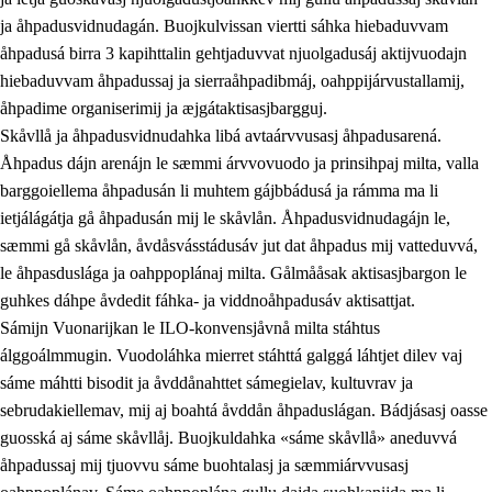
ja åhpadusvidnudagán. Buojkulvissan viertti sáhka hiebaduvvam
åhpadusá birra 3 kapihttalin gehtjaduvvat njuolgadusáj aktijvuodajn
hiebaduvvam åhpadussaj ja sierraåhpadibmáj, oahppijárvustallamij,
åhpadime organiserimij ja æjgátaktisasjbargguj.
Skåvllå ja åhpadusvidnudahka libá avtaárvvusasj åhpadusarená.
Åhpadus dájn arenájn le sæmmi árvvovuodo ja prinsihpaj milta, valla
barggoiellema åhpadusán li muhtem gájbbádusá ja rámma ma li
ietjálágátja gå åhpadusán mij le skåvlån. Åhpadusvidnudagájn le,
sæmmi gå skåvlån, åvdåsvásstádusáv jut dat åhpadus mij vatteduvvá,
le åhpasduslága ja oahppoplánaj milta. Gålmååsak aktisasjbargon le
guhkes dáhpe åvdedit fáhka- ja viddnoåhpadusáv aktisattjat.
Sámijn Vuonarijkan le ILO-konvensjåvnå milta stáhtus
álggoálmmugin. Vuodoláhka mierret stáhttá galggá láhtjet dilev vaj
sáme máhtti bisodit ja åvddånahttet sámegielav, kultuvrav ja
sebrudakiellemav, mij aj boahtá åvddån åhpaduslágan. Bádjásasj oasse
guosská aj sáme skåvllåj. Buojkuldahka «sáme skåvllå» aneduvvá
åhpadussaj mij tjuovvu sáme buohtalasj ja sæmmiárvvusasj