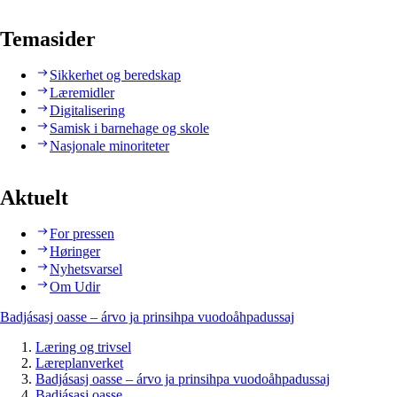
Temasider
Sikkerhet og beredskap
Læremidler
Digitalisering
Samisk i barnehage og skole
Nasjonale minoriteter
Aktuelt
For pressen
Høringer
Nyhetsvarsel
Om Udir
Badjásasj oasse – árvo ja prinsihpa vuodoåhpadussaj
Læring og trivsel
Læreplanverket
Badjásasj oasse – árvo ja prinsihpa vuodoåhpadussaj
Badjásasj oasse