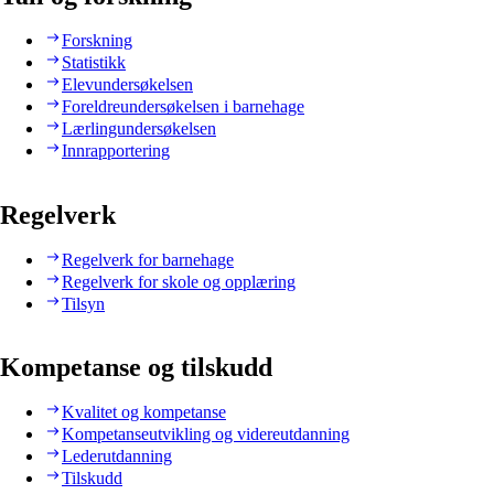
Forskning
Statistikk
Elevundersøkelsen
Foreldreundersøkelsen i barnehage
Lærlingundersøkelsen
Innrapportering
Regelverk
Regelverk for barnehage
Regelverk for skole og opplæring
Tilsyn
Kompetanse og tilskudd
Kvalitet og kompetanse
Kompetanseutvikling og videreutdanning
Lederutdanning
Tilskudd