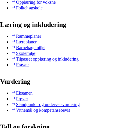
Opplæring for voksne
Folkehøgskole
Læring og inkludering
Rammeplaner
Læreplaner
Barnehagemiljø
Skolemiljø
Tilpasset opplæring og inkludering
Fravær
Vurdering
Eksamen
Prøver
Standpunkt- og underveisvurdering
Vitnemål og kompetansebevis
Tall og forskning