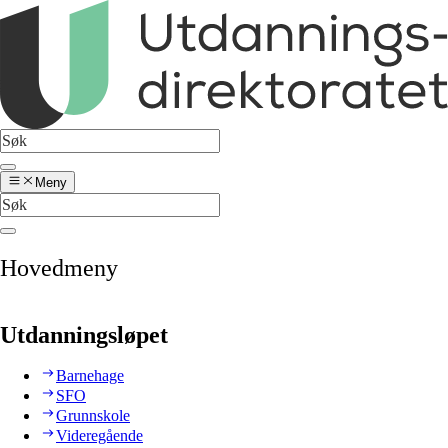
Meny
Hovedmeny
Utdanningsløpet
Barnehage
SFO
Grunnskole
Videregående