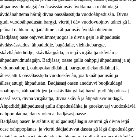
åhpadusvidnudagáj åvdåsvásstádusáv ávddama ja máhtudagá
åvddånahttema hárráj divna oassálasstijda vuodoåhpadusán. Divna
gudi vuodoåhpadusán barggi, vierttiji dáv vuodovuojnov adnet gå li
plánajt dahkamin, tjadádime ja åhpadusáv åvddånahttemin.
Badjásasj oase oajvveulmmejuogos le divna gejn le åhpadusás
åvdåsvásstadus: åhpadiddje, bagádalle, viehkkebargge,
skåvllåjådediddje, skåvllåæjgáda, ja ietjá virgálattja skåvlån ja
åhpadusvidnudagájn. Badjásasj oasse gullu oahppij åhpadussaj ja aj
viddnooahppij, oahppokandidáhtaj, barggogirjjekandidáhtaj ja
ållessjattuk oassálasstijda vuodoskåvlån, joarkkaåhpadusán ja
ållessjattugij åhpadusán. Badjásasj oasen aneduvvi buojkuldagá
«oahppe», «åhpadiddje» ja «skåvllå» gájkaj hárráj gudi åhpadussaj
oassálassti, divna virgálattja, divna skåvlå ja åhpadusvidnudagá.
Åhpadiddjijåhpadussaj gullu åhpadusláhka ja guoskavasj vuodoskåvlå
oahppopládna, dan vuolen aj badjásasj oasse.
Badjásasj oasen le stáhtus njuolgadustjállagin sæmmi gå divna ietjá
oase oahppoplánas, ja viertti dádjaduvvat dassta gå lågå åhpaduslágav
ja ietjá guoskavasj njuolgadustjoahkkev mij gullu åhpadussaj skåvlån