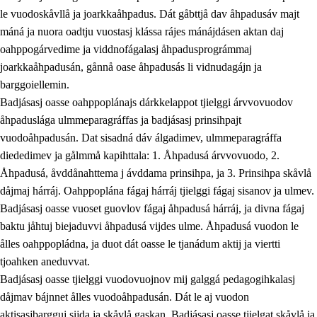
le vuodoskåvllå ja joarkkaåhpadus. Dát gåbttjå dav åhpadusáv majt
máná ja nuora oadtju vuostasj klássa rájes mánájdásen aktan daj
oahppogárvedime ja viddnofágalasj åhpadusprográmmaj
joarkkaåhpadusán, gånnå oase åhpadusás li vidnudagájn ja
barggoiellemin.
Badjásasj oasse oahppoplánajs dárkkelappot tjielggi árvvovuodov
åhpaduslága ulmmeparagráffas ja badjásasj prinsihpajt
vuodoåhpadusán. Dat sisadná dáv álgadimev, ulmmeparagráffa
diededimev ja gålmmå kapihttala: 1. Åhpadusá árvvovuodo, 2.
Åhpadusá, åvddånahttema j ávddama prinsihpa, ja 3. Prinsihpa skåvlå
dåjmaj hárráj. Oahppoplána fágaj hárráj tjielggi fágaj sisanov ja ulmev.
Badjásasj oasse vuoset guovlov fágaj åhpadusá hárráj, ja divna fágaj
baktu jåhtuj biejaduvvi åhpadusá vijdes ulme. Åhpadusá vuodon le
ålles oahppopládna, ja duot dát oasse le tjanádum aktij ja viertti
tjoahken aneduvvat.
Badjásasj oasse tjielggi vuodovuojnov mij galggá pedagogihkalasj
dåjmav bájnnet ålles vuodoåhpadusán. Dát le aj vuodon
aktisasjbargguj sijda ja skåvlå gaskan. Badjásasj oasse tjielgat skåvlå ja