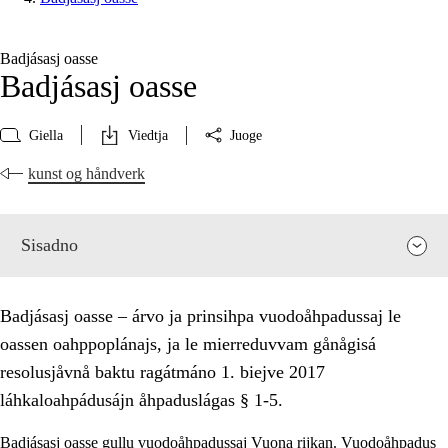
Badjásasj oasse
Badjásasj oasse
Giella
Viedtja
Juoge
kunst og håndverk
Sisadno
Badjásasj oasse – árvo ja prinsihpa vuodoåhpadussaj le
oassen oahppoplánajs, ja le mierreduvvam gånågisá
resolusjåvnå baktu ragátmáno 1. biejve 2017
láhkaloahpádusájn åhpaduslágas § 1-5.
Badjásasj oasse gullu vuodoåhpadussaj Vuona rijkan. Vuodoåhpadus