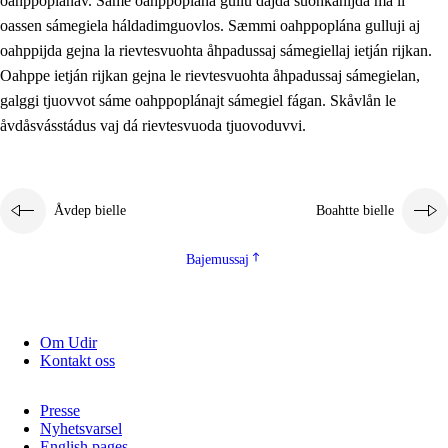
oahppoplánav. Sáme oahppoplána gullu dajda suohkanijda ma li
oassen sámegiela háldadimguovlos. Sæmmi oahppoplána gulluji aj
oahppijda gejna la rievtesvuohta åhpadussaj sámegiellaj ietján rijkan.
Oahppe ietján rijkan gejna le rievtesvuohta åhpadussaj sámegielan,
galggi tjuovvot sáme oahppoplánajt sámegiel fágan. Skåvlån le
åvdåsvásstádus vaj dá rievtesvuoda tjuovoduvvi.
Åvdep bielle
Boahtte bielle
Bajemussaj
Om Udir
Kontakt oss
Presse
Nyhetsvarsel
English pages