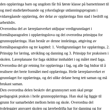
den opplæringa barn og ungdom får frå første klasse på barnetrinnet til
og med studieførebuande og yrkesfaglege utdanningsprogram i
vidaregåande opplæring, der delar av opplæringa finn stad i bedrift og
arbeidsliv.
Overordna del av læreplanverket utdjupar verdigrunnlaget i
formålsparagrafen i opplæringslova og dei overordna prinsippa for
grunnopplæringa. Han består av denne innleiinga, attgiving av
formålsparagrafen og tre kapittel: 1. Verdigrunnlaget for opplæringa, 2.
Prinsipp for læring, utvikling og danning og 3. Prinsipp for praksisen i
skolen. Læreplanane for faga skildrar innhaldet i og målet med faga.
Overordna del gir retning for opplæringa i fag, og alle fag bidrar til å
realisere det breie formålet med opplæringa. Heile læreplanverket er
grunnlaget for opplæringa, og dei ulike delane heng tett saman og må
brukast saman.
Den overordna delen beskriv det grunnsynet som skal prege
pedagogisk praksis i heile grunnopplæringa. Han skal òg liggje til
grunn for samarbeidet mellom heim og skole. Overordna del
tydeleggjer ansvaret skolen og lærebedrifta har for danning og for