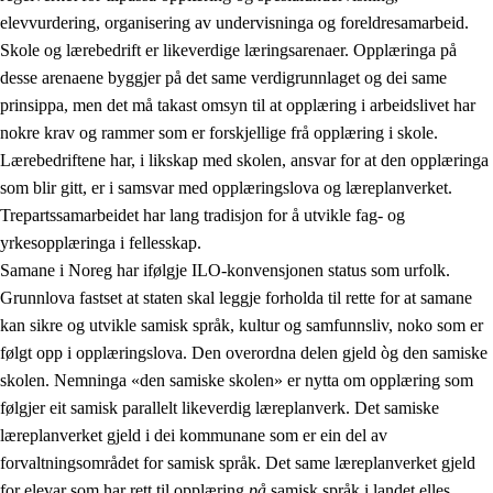
elevvurdering, organisering av undervisninga og foreldresamarbeid.
Skole og lærebedrift er likeverdige læringsarenaer. Opplæringa på
desse arenaene byggjer på det same verdigrunnlaget og dei same
prinsippa, men det må takast omsyn til at opplæring i arbeidslivet har
nokre krav og rammer som er forskjellige frå opplæring i skole.
Lærebedriftene har, i likskap med skolen, ansvar for at den opplæringa
som blir gitt, er i samsvar med opplæringslova og læreplanverket.
Trepartssamarbeidet har lang tradisjon for å utvikle fag- og
yrkesopplæringa i fellesskap.
Samane i Noreg har ifølgje ILO-konvensjonen status som urfolk.
Grunnlova fastset at staten skal leggje forholda til rette for at samane
kan sikre og utvikle samisk språk, kultur og samfunnsliv, noko som er
følgt opp i opplæringslova. Den overordna delen gjeld òg den samiske
skolen. Nemninga «den samiske skolen» er nytta om opplæring som
følgjer eit samisk parallelt likeverdig læreplanverk. Det samiske
læreplanverket gjeld i dei kommunane som er ein del av
forvaltningsområdet for samisk språk. Det same læreplanverket gjeld
for elevar som har rett til opplæring
på
samisk språk i landet elles.