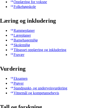
Opplæring for voksne
Folkehøgskole
Læring og inkludering
Rammeplaner
Læreplaner
Barnehagemiljø
Skolemiljø
Tilpasset opplæring og inkludering
Fravær
Vurdering
Eksamen
Prøver
Standpunkt- og underveisvurdering
Vitnemål og kompetansebevis
Tall og forskning