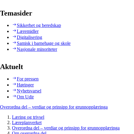
Temasider
Sikkerhet og beredskap
Læremidler
Digitalisering
Samisk i barnehage og skole
Nasjonale minoriteter
Aktuelt
For pressen
Høringer
Nyhetsvarsel
Om Udir
Overordna del – verdiar og prinsipp for grunnopplæringa
Læring og trivsel
Læreplanverket
Overordna del – verdiar og prinsipp for grunnopplæringa
Om overordna del