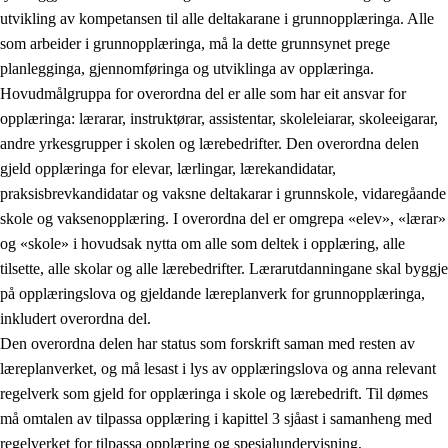
utvikling av kompetansen til alle deltakarane i grunnopplæringa. Alle
som arbeider i grunnopplæringa, må la dette grunnsynet prege
planlegginga, gjennomføringa og utviklinga av opplæringa.
Hovudmålgruppa for overordna del er alle som har eit ansvar for
opplæringa: lærarar, instruktørar, assistentar, skoleleiarar, skoleeigarar,
andre yrkesgrupper i skolen og lærebedrifter. Den overordna delen
gjeld opplæringa for elevar, lærlingar, lærekandidatar,
praksisbrevkandidatar og vaksne deltakarar i grunnskole, vidaregåande
skole og vaksenopplæring. I overordna del er omgrepa «elev», «lærar»
og «skole» i hovudsak nytta om alle som deltek i opplæring, alle
tilsette, alle skolar og alle lærebedrifter. Lærarutdanningane skal byggje
på opplæringslova og gjeldande læreplanverk for grunnopplæringa,
inkludert overordna del.
Den overordna delen har status som forskrift saman med resten av
læreplanverket, og må lesast i lys av opplæringslova og anna relevant
regelverk som gjeld for opplæringa i skole og lærebedrift. Til dømes
må omtalen av tilpassa opplæring i kapittel 3 sjåast i samanheng med
regelverket for tilpassa opplæring og spesialundervisning,