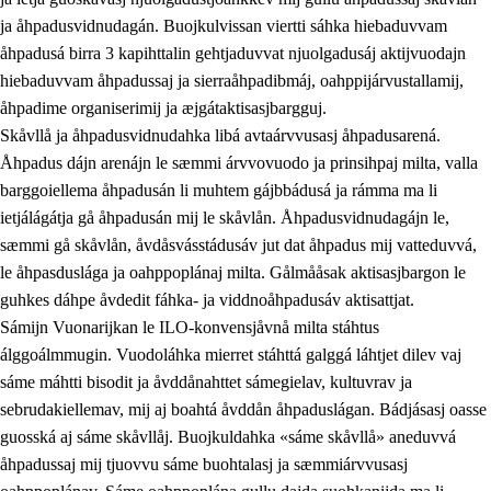
ja åhpadusvidnudagán. Buojkulvissan viertti sáhka hiebaduvvam
åhpadusá birra 3 kapihttalin gehtjaduvvat njuolgadusáj aktijvuodajn
hiebaduvvam åhpadussaj ja sierraåhpadibmáj, oahppijárvustallamij,
åhpadime organiserimij ja æjgátaktisasjbargguj.
Skåvllå ja åhpadusvidnudahka libá avtaárvvusasj åhpadusarená.
Åhpadus dájn arenájn le sæmmi árvvovuodo ja prinsihpaj milta, valla
barggoiellema åhpadusán li muhtem gájbbádusá ja rámma ma li
ietjálágátja gå åhpadusán mij le skåvlån. Åhpadusvidnudagájn le,
sæmmi gå skåvlån, åvdåsvásstádusáv jut dat åhpadus mij vatteduvvá,
le åhpasduslága ja oahppoplánaj milta. Gålmååsak aktisasjbargon le
guhkes dáhpe åvdedit fáhka- ja viddnoåhpadusáv aktisattjat.
Sámijn Vuonarijkan le ILO-konvensjåvnå milta stáhtus
álggoálmmugin. Vuodoláhka mierret stáhttá galggá láhtjet dilev vaj
sáme máhtti bisodit ja åvddånahttet sámegielav, kultuvrav ja
sebrudakiellemav, mij aj boahtá åvddån åhpaduslágan. Bádjásasj oasse
guosská aj sáme skåvllåj. Buojkuldahka «sáme skåvllå» aneduvvá
åhpadussaj mij tjuovvu sáme buohtalasj ja sæmmiárvvusasj