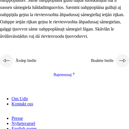
oahppoplánav. Sáme oahppoplána gullu dajda suohkanijda ma li
oassen sámegiela háldadimguovlos. Sæmmi oahppoplána gulluji aj
oahppijda gejna la rievtesvuohta åhpadussaj sámegiellaj ietján rijkan.
Oahppe ietján rijkan gejna le rievtesvuohta åhpadussaj sámegielan,
galggi tjuovvot sáme oahppoplánajt sámegiel fágan. Skåvlån le
åvdåsvásstádus vaj dá rievtesvuoda tjuovoduvvi.
Åvdep bielle
Boahtte bielle
Bajemussaj
Om Udir
Kontakt oss
Presse
Nyhetsvarsel
English pages