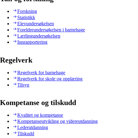
Forskning
Statistikk
Elevundersøkelsen
Foreldreundersøkelsen i barnehage
Lærlingundersøkelsen
Innrapportering
Regelverk
Regelverk for barnehage
Regelverk for skole og opplæring
Tilsyn
Kompetanse og tilskudd
Kvalitet og kompetanse
Kompetanseutvikling og videreutdanning
Lederutdanning
Tilskudd