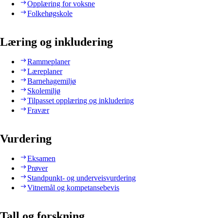
Opplæring for voksne
Folkehøgskole
Læring og inkludering
Rammeplaner
Læreplaner
Barnehagemiljø
Skolemiljø
Tilpasset opplæring og inkludering
Fravær
Vurdering
Eksamen
Prøver
Standpunkt- og underveisvurdering
Vitnemål og kompetansebevis
Tall og forskning