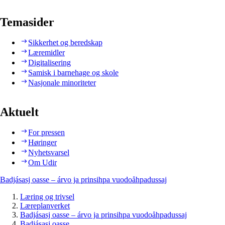
Temasider
Sikkerhet og beredskap
Læremidler
Digitalisering
Samisk i barnehage og skole
Nasjonale minoriteter
Aktuelt
For pressen
Høringer
Nyhetsvarsel
Om Udir
Badjásasj oasse – árvo ja prinsihpa vuodoåhpadussaj
Læring og trivsel
Læreplanverket
Badjásasj oasse – árvo ja prinsihpa vuodoåhpadussaj
Badjásasj oasse