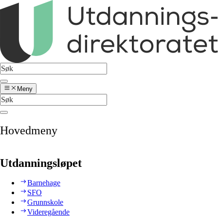
Meny
Hovedmeny
Utdanningsløpet
Barnehage
SFO
Grunnskole
Videregående