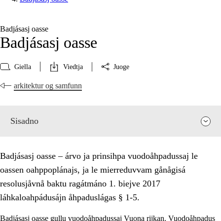
Badjásasj oasse
Badjásasj oasse
Giella
Viedtja
Juoge
arkitektur og samfunn
Sisadno
Badjásasj oasse – árvo ja prinsihpa vuodoåhpadussaj le
oassen oahppoplánajs, ja le mierreduvvam gånågisá
resolusjåvnå baktu ragátmáno 1. biejve 2017
láhkaloahpádusájn åhpaduslágas § 1-5.
Badjásasj oasse gullu vuodoåhpadussaj Vuona rijkan. Vuodoåhpadus