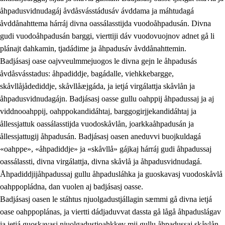
åhpadusvidnudagáj åvdåsvásstádusáv ávddama ja máhtudagá
åvddånahttema hárráj divna oassálasstijda vuodoåhpadusán. Divna
gudi vuodoåhpadusán barggi, vierttiji dáv vuodovuojnov adnet gå li
plánajt dahkamin, tjadádime ja åhpadusáv åvddånahttemin.
Badjásasj oase oajvveulmmejuogos le divna gejn le åhpadusás
åvdåsvásstadus: åhpadiddje, bagádalle, viehkkebargge,
skåvllåjådediddje, skåvllåæjgáda, ja ietjá virgálattja skåvlån ja
åhpadusvidnudagájn. Badjásasj oasse gullu oahppij åhpadussaj ja aj
viddnooahppij, oahppokandidáhtaj, barggogirjjekandidáhtaj ja
ållessjattuk oassálasstijda vuodoskåvlån, joarkkaåhpadusán ja
ållessjattugij åhpadusán. Badjásasj oasen aneduvvi buojkuldagá
«oahppe», «åhpadiddje» ja «skåvllå» gájkaj hárráj gudi åhpadussaj
oassálassti, divna virgálattja, divna skåvlå ja åhpadusvidnudagá.
Åhpadiddjijåhpadussaj gullu åhpadusláhka ja guoskavasj vuodoskåvlå
oahppopládna, dan vuolen aj badjásasj oasse.
Badjásasj oasen le stáhtus njuolgadustjállagin sæmmi gå divna ietjá
oase oahppoplánas, ja viertti dádjaduvvat dassta gå lågå åhpaduslágav
ja ietjá guoskavasj njuolgadustjoahkkev mij gullu åhpadussaj skåvlån