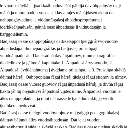
le vuodoskåvllå ja joarkkaåhpadus. Dát gåbttjå dav åhpadusáv majt
máná ja nuora oadtju vuostasj klássa rájes mánájdásen aktan daj
oahppogárvedime ja viddnofágalasj åhpadusprográmmaj
joarkkaåhpadusán, gånnå oase åhpadusás li vidnudagájn ja
barggoiellemin.
Badjásasj oasse oahppoplánajs dárkkelappot tjielggi árvvovuodov
åhpaduslága ulmmeparagráffas ja badjásasj prinsihpajt
vuodoåhpadusán. Dat sisadná dáv álgadimev, ulmmeparagráffa
diededimev ja gålmmå kapihttala: 1. Åhpadusá árvvovuodo, 2.
Åhpadusá, åvddånahttema j ávddama prinsihpa, ja 3. Prinsihpa skåvlå
dåjmaj hárráj. Oahppoplána fágaj hárráj tjielggi fágaj sisanov ja ulmev.
Badjásasj oasse vuoset guovlov fágaj åhpadusá hárráj, ja divna fágaj
baktu jåhtuj biejaduvvi åhpadusá vijdes ulme. Åhpadusá vuodon le
ålles oahppopládna, ja duot dát oasse le tjanádum aktij ja viertti
tjoahken aneduvvat.
Badjásasj oasse tjielggi vuodovuojnov mij galggá pedagogihkalasj
dåjmav bájnnet ålles vuodoåhpadusán. Dát le aj vuodon
aktisasjbargguj sijda ja skåvlå gaskan. Badjásasj oasse tjielgat skåvlå ja