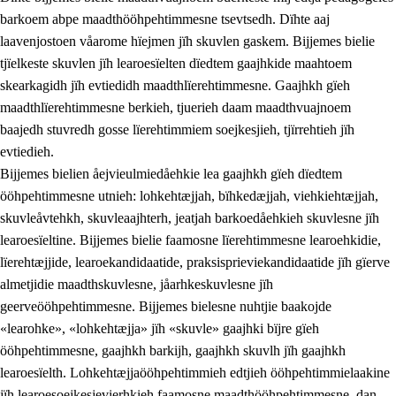
barkoem abpe maadthööhpehtimmesne tsevtsedh. Dïhte aaj
laavenjostoen våarome hïejmen jïh skuvlen gaskem. Bijjemes bielie
tjïelkeste skuvlen jïh learoesïelten dïedtem gaajhkide maahtoem
skearkagidh jïh evtiedidh maadthlïerehtimmesne. Gaajhkh gïeh
maadthlïerehtimmesne berkieh, tjuerieh daam maadthvuajnoem
baajedh stuvredh gosse lïerehtimmiem soejkesjieh, tjïrrehtieh jïh
evtiedieh.
Bijjemes bielien åejvieulmiedåehkie lea gaajhkh gïeh dïedtem
ööhpehtimmesne utnieh: lohkehtæjjah, bïhkedæjjah, viehkiehtæjjah,
skuvleåvtehkh, skuvleaajhterh, jeatjah barkoedåehkieh skuvlesne jïh
learoesïeltine. Bijjemes bielie faamosne lïerehtimmesne learoehkidie,
lïerehtæjjide, learoekandidaatide, praksisprieviekandidaatide jïh gïerve
almetjidie maadthskuvlesne, jåarhkeskuvlesne jïh
geerveööhpehtimmesne. Bijjemes bielesne nuhtjie baakojde
«learohke», «lohkehtæjja» jïh «skuvle» gaajhki bïjre gïeh
ööhpehtimmesne, gaajhkh barkijh, gaajhkh skuvlh jïh gaajhkh
learoesïelth. Lohkehtæjjaööhpehtimmieh edtjieh ööhpehtimmielaakine
jïh learoesoejkesjevierhkieh faamosne maadthööhpehtimmesne, dan