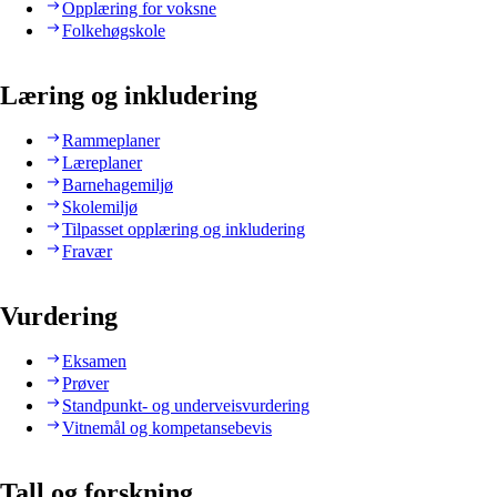
Opplæring for voksne
Folkehøgskole
Læring og inkludering
Rammeplaner
Læreplaner
Barnehagemiljø
Skolemiljø
Tilpasset opplæring og inkludering
Fravær
Vurdering
Eksamen
Prøver
Standpunkt- og underveisvurdering
Vitnemål og kompetansebevis
Tall og forskning