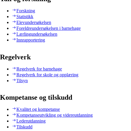
Forskning
Statistikk
Elevundersøkelsen
Foreldreundersøkelsen i barnehage
Lærlingundersøkelsen
Innrapportering
Regelverk
Regelverk for barnehage
Regelverk for skole og opplæring
Tilsyn
Kompetanse og tilskudd
Kvalitet og kompetanse
Kompetanseutvikling og videreutdanning
Lederutdanning
Tilskudd