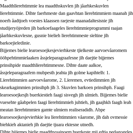
Maadthlïerehtimmie lea maadthskuvlen jïh jåarhkeskuvlen
lïerehtimmie. Dïhte faerhmeste dan gaavhtan lïerehtimmiem maanah jïh
noerh åadtjoeh voestes klaassen raejeste maanadaltesisnie jïh
studijeryöjreden jïh barkoefaageles lïerehtimmieprogrammi raajan
jåarhkeskuvlesne, gusnie bielieh lïerehtimmeste sïeltine jïh
barkoejieledinie.
Bijjemes bielie learoesoejkesjevierhkeste tjïelkeste aarvoevåaromem
ööhpehtimmielaaken åssjeleparagraafesne jïh daejtie bijjemes
prinsihpide maadthlïerehtimmesne. Dïhte daate aalkoe,
åssjeleparagraafem mubpesth jeahta jïh golme kapihtelh: 1.
Lïerehtimmien aarvoevåarome, 2. Lïeremen, evtiedimmien jïh
skearkagimmien prinsihph jïh 3. Skuvlen barkoen prinsihph. Faagi
learoesoejkesjh buerkiestieh faagi sisvegh jïh ulmieh. Bijjemes bielie
vuesehte gåabpelen faagi lïerehtimmieh juhtieh, jïh gaajhkh faagh leah
meatan lïerehtimmien gamte ulmiem realiseradidh. Abpe
learoesoejkesjevierhkie lea lïerehtimmien våarome, jïh dah ovmessie
biehkieh aktanieh jïh daejtie tjuara ektesne utnedh.
Dïhte bijjemes bielie maadthvuajnoem buerkeste mij edtja pedagogeles