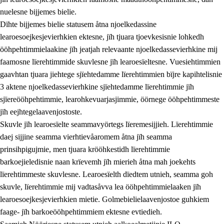
nuelesne bijjemes bielie.
Dïhte bijjemes bielie statusem åtna njoelkedassine
learoesoejkesjevierhkien ektesne, jïh tjuara tjoevkesisnie lohkedh
ööhpehtimmielaakine jïh jeatjah relevaante njoelkedassevierhkine mij
faamosne lïerehtimmide skuvlesne jïh learoesïeltesne. Vuesiehtimmien
gaavhtan tjuara jiehtege sjïehtedamme lïerehtimmien bïjre kapihtelisnie
3 aktene njoelkedassevierhkine sjïehtedamme lïerehtimmie jïh
sjïereööhpehtimmie, learohkevuarjasjimmie, öörnege ööhpehtimmeste
jïh eejhtegelaavenjostoste.
Skuvle jïh learoesïelte seammavyörtegs lïeremesijjieh. Lïerehtimmie
daej sijjine seamma vierhtievåaromem åtna jïh seamma
prinsihpigujmie, men tjuara krööhkestidh lïerehtimmie
barkoejieledisnie naan krïevemh jïh mierieh åtna mah joekehts
lïerehtimmeste skuvlesne. Learoesïelth dïedtem utnieh, seamma goh
skuvle, lïerehtimmie mij vadtasåvva lea ööhpehtimmielaaken jïh
learoesoejkesjevierhkien mietie. Golmebielielaavenjostoe guhkiem
faage- jïh barkoeööhpehtimmiem ektesne evtiedieh.