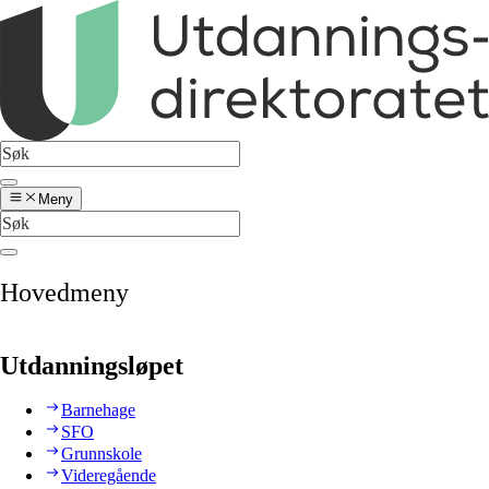
Meny
Hovedmeny
Utdanningsløpet
Barnehage
SFO
Grunnskole
Videregående