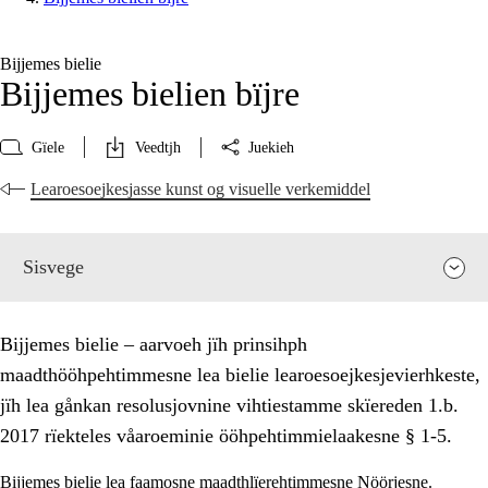
Bijjemes bielie
Bijjemes bielien bïjre
Gïele
Veedtjh
Juekieh
Learoesoejkesjasse kunst og visuelle verkemiddel
Sisvege
Bijjemes bielie – aarvoeh jïh prinsihph
maadthööhpehtimmesne lea bielie learoesoejkesjevierhkeste,
jïh lea gånkan resolusjovnine vihtiestamme skïereden 1.b.
2017 rïekteles våaroeminie ööhpehtimmielaakesne § 1-5.
Bijjemes bielie lea faamosne maadthlïerehtimmesne Nöörjesne.