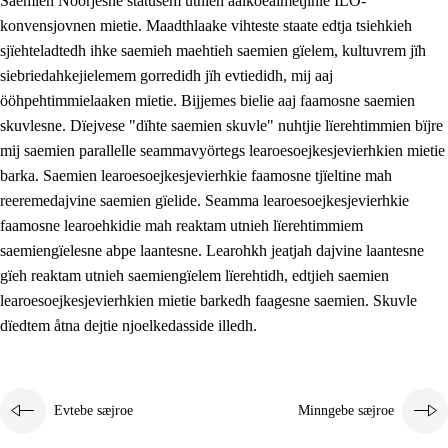
Saemieh Nöörjesne statusem utnieh aalkoealmetjinie ILO-
konvensjovnen mietie. Maadthlaake vihteste staate edtja tsiehkieh
sjïehteladtedh ihke saemieh maehtieh saemien gïelem, kultuvrem jïh
siebriedahkejielemem gorredidh jïh evtiedidh, mij aaj
ööhpehtimmielaaken mietie. Bijjemes bielie aaj faamosne saemien
skuvlesne. Dïejvese "dïhte saemien skuvle" nuhtjie lïerehtimmien bïjre
mij saemien parallelle seammavyörtegs learoesoejkesjevierhkien mietie
barka. Saemien learoesoejkesjevierhkie faamosne tjïeltine mah
reeremedajvine saemien gïelide. Seamma learoesoejkesjevierhkie
faamosne learoehkidie mah reaktam utnieh lïerehtimmiem
saemiengïelesne abpe laantesne. Learohkh jeatjah dajvine laantesne
gïeh reaktam utnieh saemiengïelem lïerehtidh, edtjieh saemien
learoesoejkesjevierhkien mietie barkedh faagesne saemien. Skuvle
dïedtem åtna dejtie njoelkedasside illedh.
Evtebe sæjroe
Minngebe sæjroe