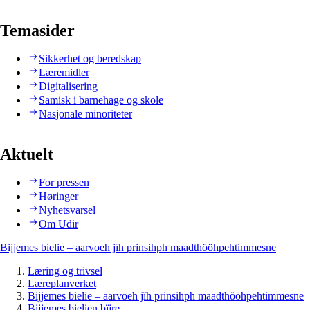
Temasider
Sikkerhet og beredskap
Læremidler
Digitalisering
Samisk i barnehage og skole
Nasjonale minoriteter
Aktuelt
For pressen
Høringer
Nyhetsvarsel
Om Udir
Bijjemes bielie – aarvoeh jïh prinsihph maadthööhpehtimmesne
Læring og trivsel
Læreplanverket
Bijjemes bielie – aarvoeh jïh prinsihph maadthööhpehtimmesne
Bijjemes bielien bïjre