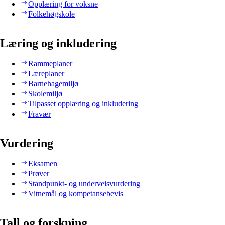
Opplæring for voksne
Folkehøgskole
Læring og inkludering
Rammeplaner
Læreplaner
Barnehagemiljø
Skolemiljø
Tilpasset opplæring og inkludering
Fravær
Vurdering
Eksamen
Prøver
Standpunkt- og underveisvurdering
Vitnemål og kompetansebevis
Tall og forskning