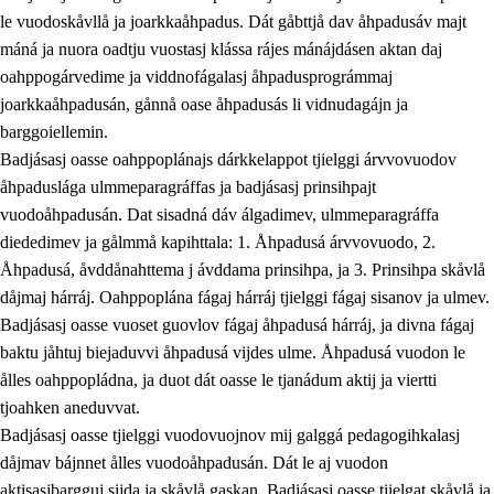
le vuodoskåvllå ja joarkkaåhpadus. Dát gåbttjå dav åhpadusáv majt
máná ja nuora oadtju vuostasj klássa rájes mánájdásen aktan daj
oahppogárvedime ja viddnofágalasj åhpadusprográmmaj
joarkkaåhpadusán, gånnå oase åhpadusás li vidnudagájn ja
barggoiellemin.
Badjásasj oasse oahppoplánajs dárkkelappot tjielggi árvvovuodov
åhpaduslága ulmmeparagráffas ja badjásasj prinsihpajt
vuodoåhpadusán. Dat sisadná dáv álgadimev, ulmmeparagráffa
diededimev ja gålmmå kapihttala: 1. Åhpadusá árvvovuodo, 2.
Åhpadusá, åvddånahttema j ávddama prinsihpa, ja 3. Prinsihpa skåvlå
dåjmaj hárráj. Oahppoplána fágaj hárráj tjielggi fágaj sisanov ja ulmev.
Badjásasj oasse vuoset guovlov fágaj åhpadusá hárráj, ja divna fágaj
baktu jåhtuj biejaduvvi åhpadusá vijdes ulme. Åhpadusá vuodon le
ålles oahppopládna, ja duot dát oasse le tjanádum aktij ja viertti
tjoahken aneduvvat.
Badjásasj oasse tjielggi vuodovuojnov mij galggá pedagogihkalasj
dåjmav bájnnet ålles vuodoåhpadusán. Dát le aj vuodon
aktisasjbargguj sijda ja skåvlå gaskan. Badjásasj oasse tjielgat skåvlå ja