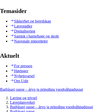
Temasider
Sikkerhet og beredskap
Læremidler
Digitalisering
Samisk i barnehage og skole
Nasjonale minoriteter
Aktuelt
For pressen
Høringer
Nyhetsvarsel
Om Udir
Badjásasj oasse – árvo ja prinsihpa vuodoåhpadussaj
Læring og trivsel
Læreplanverket
Badjásasj oasse – árvo ja prinsihpa vuodoåhpadussaj
Badjásasj oasse