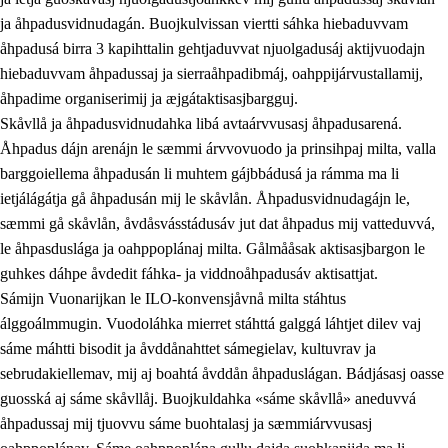
ja åhpadusvidnudagán. Buojkulvissan viertti sáhka hiebaduvvam
åhpadusá birra 3 kapihttalin gehtjaduvvat njuolgadusáj aktijvuodajn
hiebaduvvam åhpadussaj ja sierraåhpadibmáj, oahppijárvustallamij,
åhpadime organiserimij ja æjgátaktisasjbargguj.
Skåvllå ja åhpadusvidnudahka libá avtaárvvusasj åhpadusarená.
Åhpadus dájn arenájn le sæmmi árvvovuodo ja prinsihpaj milta, valla
barggoiellema åhpadusán li muhtem gájbbádusá ja rámma ma li
ietjálágátja gå åhpadusán mij le skåvlån. Åhpadusvidnudagájn le,
sæmmi gå skåvlån, åvdåsvásstádusáv jut dat åhpadus mij vatteduvvá,
le åhpasduslága ja oahppoplánaj milta. Gålmååsak aktisasjbargon le
guhkes dáhpe åvdedit fáhka- ja viddnoåhpadusáv aktisattjat.
Sámijn Vuonarijkan le ILO-konvensjåvnå milta stáhtus
álggoálmmugin. Vuodoláhka mierret stáhttá galggá láhtjet dilev vaj
sáme máhtti bisodit ja åvddånahttet sámegielav, kultuvrav ja
sebrudakiellemav, mij aj boahtá åvddån åhpaduslágan. Bádjásasj oasse
guosská aj sáme skåvllåj. Buojkuldahka «sáme skåvllå» aneduvvá
åhpadussaj mij tjuovvu sáme buohtalasj ja sæmmiárvvusasj