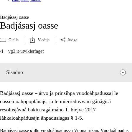
Badjásasj oasse
Badjásasj oasse
Giella
Viedtja
Juoge
vg3 it-utviklerfaget
Sisadno
Badjásasj oasse – árvo ja prinsihpa vuodoåhpadussaj le
oassen oahppoplánajs, ja le mierreduvvam gånågisá
resolusjåvnå baktu ragátmáno 1. biejve 2017
láhkaloahpádusájn åhpaduslágas § 1-5.
Badjásasj oasse gullu vuodoåhpadussaj Vuona rijkan. Vuodoåhpadus