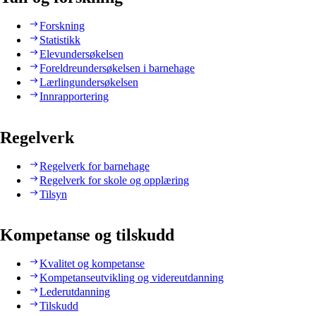
Forskning
Statistikk
Elevundersøkelsen
Foreldreundersøkelsen i barnehage
Lærlingundersøkelsen
Innrapportering
Regelverk
Regelverk for barnehage
Regelverk for skole og opplæring
Tilsyn
Kompetanse og tilskudd
Kvalitet og kompetanse
Kompetanseutvikling og videreutdanning
Lederutdanning
Tilskudd