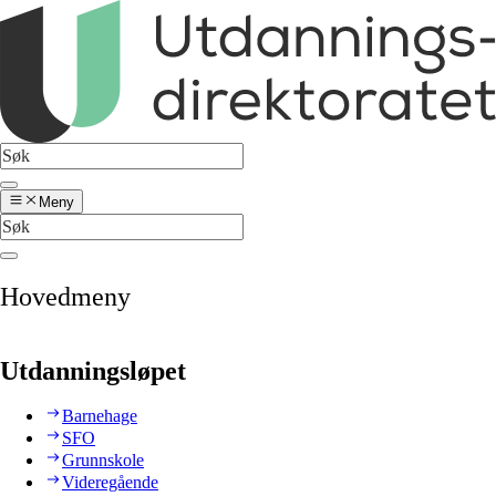
Meny
Hovedmeny
Utdanningsløpet
Barnehage
SFO
Grunnskole
Videregående