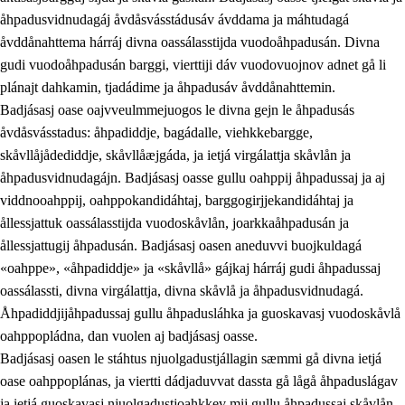
åhpadusvidnudagáj åvdåsvásstádusáv ávddama ja máhtudagá
åvddånahttema hárráj divna oassálasstijda vuodoåhpadusán. Divna
gudi vuodoåhpadusán barggi, vierttiji dáv vuodovuojnov adnet gå li
plánajt dahkamin, tjadádime ja åhpadusáv åvddånahttemin.
Badjásasj oase oajvveulmmejuogos le divna gejn le åhpadusás
åvdåsvásstadus: åhpadiddje, bagádalle, viehkkebargge,
skåvllåjådediddje, skåvllåæjgáda, ja ietjá virgálattja skåvlån ja
åhpadusvidnudagájn. Badjásasj oasse gullu oahppij åhpadussaj ja aj
viddnooahppij, oahppokandidáhtaj, barggogirjjekandidáhtaj ja
ållessjattuk oassálasstijda vuodoskåvlån, joarkkaåhpadusán ja
ållessjattugij åhpadusán. Badjásasj oasen aneduvvi buojkuldagá
«oahppe», «åhpadiddje» ja «skåvllå» gájkaj hárráj gudi åhpadussaj
oassálassti, divna virgálattja, divna skåvlå ja åhpadusvidnudagá.
Åhpadiddjijåhpadussaj gullu åhpadusláhka ja guoskavasj vuodoskåvlå
oahppopládna, dan vuolen aj badjásasj oasse.
Badjásasj oasen le stáhtus njuolgadustjállagin sæmmi gå divna ietjá
oase oahppoplánas, ja viertti dádjaduvvat dassta gå lågå åhpaduslágav
ja ietjá guoskavasj njuolgadustjoahkkev mij gullu åhpadussaj skåvlån