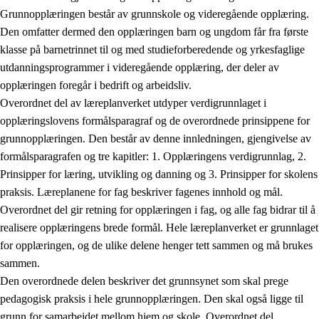
Grunnopplæringen består av grunnskole og videregående opplæring.
Den omfatter dermed den opplæringen barn og ungdom får fra første
klasse på barnetrinnet til og med studieforberedende og yrkesfaglige
utdanningsprogrammer i videregående opplæring, der deler av
opplæringen foregår i bedrift og arbeidsliv.
Overordnet del av læreplanverket utdyper verdigrunnlaget i
opplæringslovens formålsparagraf og de overordnede prinsippene for
grunnopplæringen. Den består av denne innledningen, gjengivelse av
formålsparagrafen og tre kapitler: 1. Opplæringens verdigrunnlag, 2.
Prinsipper for læring, utvikling og danning og 3. Prinsipper for skolens
praksis. Læreplanene for fag beskriver fagenes innhold og mål.
Overordnet del gir retning for opplæringen i fag, og alle fag bidrar til å
realisere opplæringens brede formål. Hele læreplanverket er grunnlaget
for opplæringen, og de ulike delene henger tett sammen og må brukes
sammen.
Den overordnede delen beskriver det grunnsynet som skal prege
pedagogisk praksis i hele grunnopplæringen. Den skal også ligge til
grunn for samarbeidet mellom hjem og skole. Overordnet del