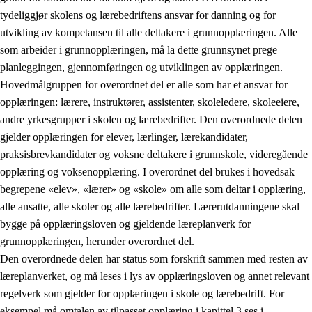
tydeliggjør skolens og lærebedriftens ansvar for danning og for
utvikling av kompetansen til alle deltakere i grunnopplæringen. Alle
som arbeider i grunnopplæringen, må la dette grunnsynet prege
planleggingen, gjennomføringen og utviklingen av opplæringen.
Hovedmålgruppen for overordnet del er alle som har et ansvar for
opplæringen: lærere, instruktører, assistenter, skoleledere, skoleeiere,
andre yrkesgrupper i skolen og lærebedrifter. Den overordnede delen
gjelder opplæringen for elever, lærlinger, lærekandidater,
praksisbrevkandidater og voksne deltakere i grunnskole, videregående
opplæring og voksenopplæring. I overordnet del brukes i hovedsak
begrepene «elev», «lærer» og «skole» om alle som deltar i opplæring,
alle ansatte, alle skoler og alle lærebedrifter. Lærerutdanningene skal
bygge på opplæringsloven og gjeldende læreplanverk for
grunnopplæringen, herunder overordnet del.
Den overordnede delen har status som forskrift sammen med resten av
læreplanverket, og må leses i lys av opplæringsloven og annet relevant
regelverk som gjelder for opplæringen i skole og lærebedrift. For
eksempel må omtalen av tilpasset opplæring i kapittel 3 ses i