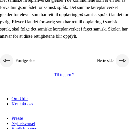
Det samiske læreplanverket gjelder i de kommunene som er en del av
forvaltningsområdet for samisk språk. Det samme læreplanverket
gjelder for elever som har rett til opplæring
på
samisk språk i landet for
øvrig. Elever i landet for øvrig som har rett til opplæring
i
samisk
språk, skal følge det samiske læreplanverket i faget samisk. Skolen har
ansvar for at disse rettighetene blir oppfylt.
Forrige side
Neste side
Til toppen
Om Udir
Kontakt oss
Presse
Nyhetsvarsel
English pages