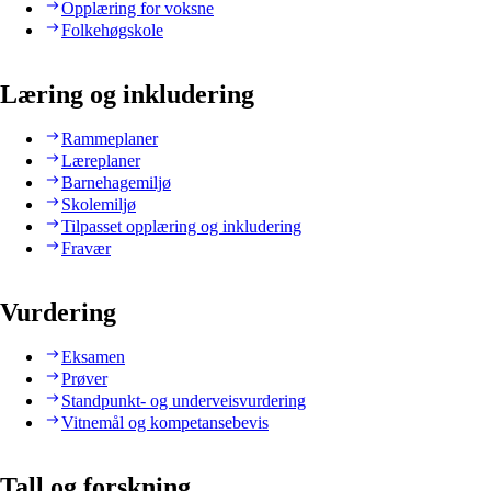
Opplæring for voksne
Folkehøgskole
Læring og inkludering
Rammeplaner
Læreplaner
Barnehagemiljø
Skolemiljø
Tilpasset opplæring og inkludering
Fravær
Vurdering
Eksamen
Prøver
Standpunkt- og underveisvurdering
Vitnemål og kompetansebevis
Tall og forskning