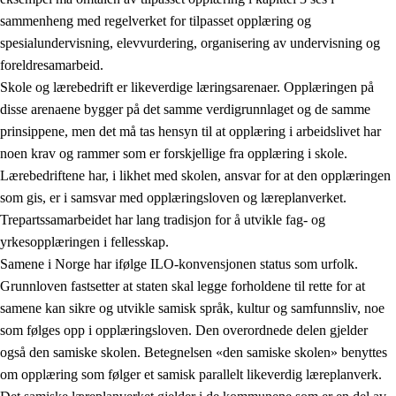
sammenheng med regelverket for tilpasset opplæring og
spesialundervisning, elevvurdering, organisering av undervisning og
foreldresamarbeid.
Skole og lærebedrift er likeverdige læringsarenaer. Opplæringen på
disse arenaene bygger på det samme verdigrunnlaget og de samme
prinsippene, men det må tas hensyn til at opplæring i arbeidslivet har
noen krav og rammer som er forskjellige fra opplæring i skole.
Lærebedriftene har, i likhet med skolen, ansvar for at den opplæringen
som gis, er i samsvar med opplæringsloven og læreplanverket.
Trepartssamarbeidet har lang tradisjon for å utvikle fag- og
yrkesopplæringen i fellesskap.
Samene i Norge har ifølge ILO-konvensjonen status som urfolk.
Grunnloven fastsetter at staten skal legge forholdene til rette for at
samene kan sikre og utvikle samisk språk, kultur og samfunnsliv, noe
som følges opp i opplæringsloven. Den overordnede delen gjelder
også den samiske skolen. Betegnelsen «den samiske skolen» benyttes
om opplæring som følger et samisk parallelt likeverdig læreplanverk.