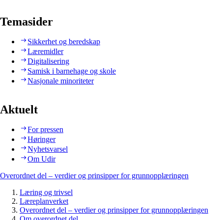
Temasider
Sikkerhet og beredskap
Læremidler
Digitalisering
Samisk i barnehage og skole
Nasjonale minoriteter
Aktuelt
For pressen
Høringer
Nyhetsvarsel
Om Udir
Overordnet del – verdier og prinsipper for grunnopplæringen
Læring og trivsel
Læreplanverket
Overordnet del – verdier og prinsipper for grunnopplæringen
Om overordnet del