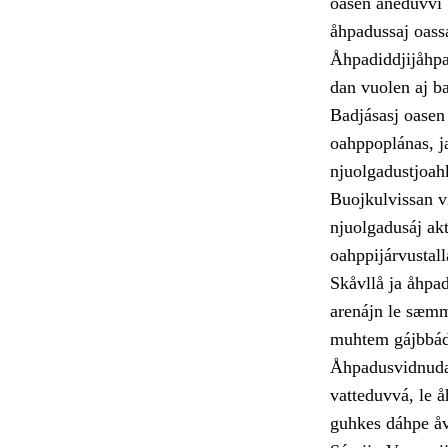
oasen aneduvvi 
åhpadussaj oassá
Åhpadiddjijåhpa
dan vuolen aj ba
Badjásasj oasen 
oahppoplánas, ja
njuolgadustjoah
Buojkulvissan v
njuolgadusáj ak
oahppijárvustall
Skåvllå ja åhpa
arenájn le sæmm
muhtem gájbbádu
Åhpadusvidnudag
vatteduvvá, le 
guhkes dáhpe åv