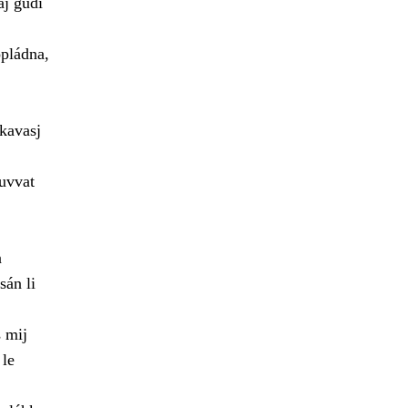
áj gudi
pládna,
skavasj
duvvat
n
sán li
 mij
 le