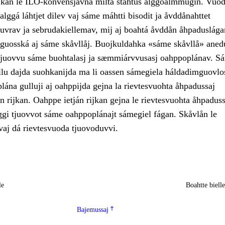
kan le ILO-konvensjåvnå milta stáhtus álggoálmmugin. Vuo
galggá láhtjet dilev vaj sáme máhtti bisodit ja åvddånahttet
tuvrav ja sebrudakiellemav, mij aj boahtá åvddån åhpaduslága
 guosská aj sáme skåvllåj. Buojkuldahka «sáme skåvllå» ane
tjuovvu sáme buohtalasj ja sæmmiárvvusasj oahppoplánav. S
lu dajda suohkanijda ma li oassen sámegiela háldadimguovlo
na gulluji aj oahppijda gejna la rievtesvuohta åhpadussaj
án rijkan. Oahppe ietján rijkan gejna le rievtesvuohta åhpaduss
ggi tjuovvot sáme oahppoplánajt sámegiel fágan. Skåvlån le
vaj dá rievtesvuoda tjuovoduvvi.
le
Boahtte biell
Bajemussaj