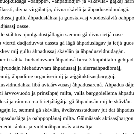
buojkuldagá «oahppe», «åhpadiddje» ja «skåvllå» gájkaj hárr
lassti, divna virgálattja, divna skåvlå ja åhpadusvidnudagá.
dussaj gullu åhpadusláhka ja guoskavasj vuodoskåvlå oahppo
djásasj oasse.
le stáhtus njuolgadustjállagin sæmmi gå divna ietjá oase
 viertti dádjaduvvat dassta gå lågå åhpaduslágav ja ietjá guo
kkev mij gullu åhpadussaj skåvlån ja åhpadusvidnudagán.
iertti sáhka hiebaduvvam åhpadusá birra 3 kapihttalin gehtja
tijvuodajn hiebaduvvam åhpadussaj ja sierraåhpadibmáj,
amij, åhpadime organiserimij ja æjgátaktisasjbargguj.
dusvidnudahka libá avtaárvvusasj åhpadusarená. Åhpadus dáj
i árvvovuodo ja prinsihpaj milta, valla barggoiellema åhpadu
sá ja rámma ma li ietjálágátja gå åhpadusán mij le skåvlån.
ájn le, sæmmi gå skåvlån, åvdåsvásstádusáv jut dat åhpadus
åhpasduslága ja oahppoplánaj milta. Gålmååsak aktisasjbargon
dedit fáhka- ja viddnoåhpadusáv aktisattjat.