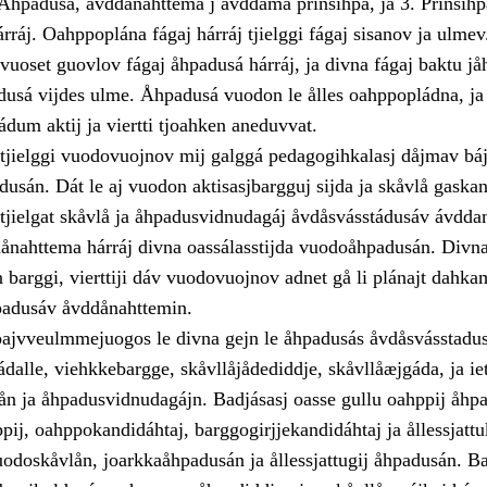
Åhpadusá, åvddånahttema j ávddama prinsihpa, ja 3. Prinsihp
rráj. Oahppoplána fágaj hárráj tjielggi fágaj sisanov ja ulmev
vuoset guovlov fágaj åhpadusá hárráj, ja divna fágaj baktu jå
dusá vijdes ulme. Åhpadusá vuodon le ålles oahppopládna, ja
nádum aktij ja viertti tjoahken aneduvvat.
 tjielggi vuodovuojnov mij galggá pedagogihkalasj dåjmav bá
usán. Dát le aj vuodon aktisasjbargguj sijda ja skåvlå gaskan
 tjielgat skåvlå ja åhpadusvidnudagáj åvdåsvásstádusáv ávdda
nahttema hárráj divna oassálasstijda vuodoåhpadusán. Divna
barggi, vierttiji dáv vuodovuojnov adnet gå li plánajt dahka
padusáv åvddånahttemin.
oajvveulmmejuogos le divna gejn le åhpadusás åvdåsvásstadus
dalle, viehkkebargge, skåvllåjådediddje, skåvllåæjgáda, ja ie
lån ja åhpadusvidnudagájn. Badjásasj oasse gullu oahppij åhp
pij, oahppokandidáhtaj, barggogirjjekandidáhtaj ja ållessjattu
uodoskåvlån, joarkkaåhpadusán ja ållessjattugij åhpadusán. Ba