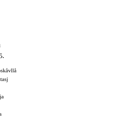
u
5.
skåvllå
tasj
ja
a