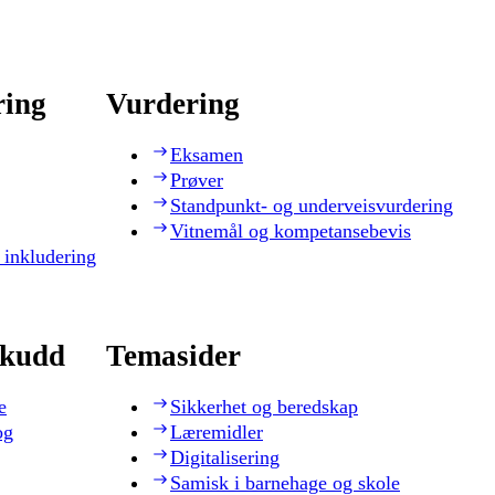
ring
Vurdering
Eksamen
Prøver
Standpunkt- og underveisvurdering
Vitnemål og kompetansebevis
 inkludering
skudd
Temasider
e
Sikkerhet og beredskap
og
Læremidler
Digitalisering
Samisk i barnehage og skole