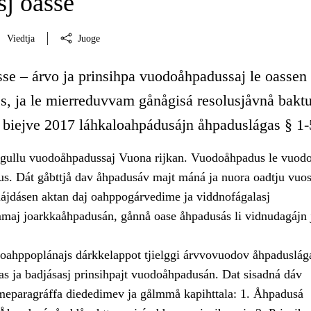
sj oasse
Viedtja
Juoge
sse – árvo ja prinsihpa vuodoåhpadussaj le oassen
s, ja le mierreduvvam gånågisá resolusjåvnå bakt
 biejve 2017 láhkaloahpádusájn åhpaduslágas § 1-
 gullu vuodoåhpadussaj Vuona rijkan. Vuodoåhpadus le vuodo
us. Dát gåbttjå dav åhpadusáv majt máná ja nuora oadtju vuos
nájdásen aktan daj oahppogárvedime ja viddnofágalasj
aj joarkkaåhpadusán, gånnå oase åhpadusás li vidnudagájn 
 oahppoplánajs dárkkelappot tjielggi árvvovuodov åhpaduslág
s ja badjásasj prinsihpajt vuodoåhpadusán. Dat sisadná dáv
eparagráffa diededimev ja gålmmå kapihttala: 1. Åhpadusá