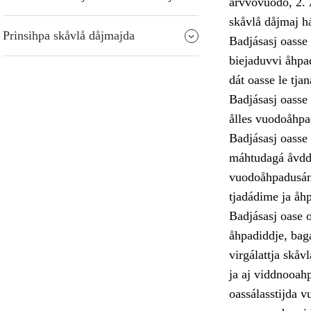
árvvovuodo, 2. 
skåvlå dåjmaj há
Prinsihpa skåvlå dåjmajda
Badjásasj oasse 
biejaduvvi åhpa
dát oasse le tja
Badjásasj oasse
ålles vuodoåhpad
Badjásasj oasse
máhtudagá åvddå
vuodoåhpadusán 
tjadádime ja åh
Badjásasj oase 
åhpadiddje, bagá
virgálattja skåv
ja aj viddnooahp
oassálasstijda v