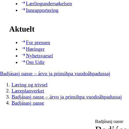
Lærlingundersøkelsen
Innrapportering
Aktuelt
For pressen
Høringer
Nyhetsvarsel
Om Udir
Badjásasj oasse – árvo ja prinsihpa vuodoåhpadussaj
Læring og trivsel
Læreplanverket
Badjásasj oasse – árvo ja prinsihpa vuodoåhpadussaj
Badjásasj oasse
Badjásasj oasse