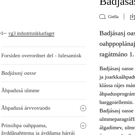
Badjása
Giella
Badjásasj oa
vg3 industrisnikkarfaget
oahppoplánaj
ragátmáno 1.
Forsiden overordnet del - lulesamisk
Badjásasj oasse
Badjásasj oasse
ja joarkkaåhpad
klássa rájes má
Åhpadusá ulmme
åhpadusprográmm
barggoiellemin.
Åhpadusá árvvovuodo
Badjásasj oasse
ulmmeparagráffa
Prinsihpa oahppama,
álgadimev, ulmm
åvddånahttema ja ávddama hárráj