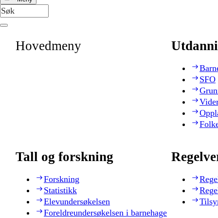
Hovedmeny
Utdanni
Barn
SFO
Grun
Vide
Oppl
Folk
Tall og forskning
Regelve
Forskning
Rege
Statistikk
Rege
Elevundersøkelsen
Tilsy
Foreldreundersøkelsen i barnehage