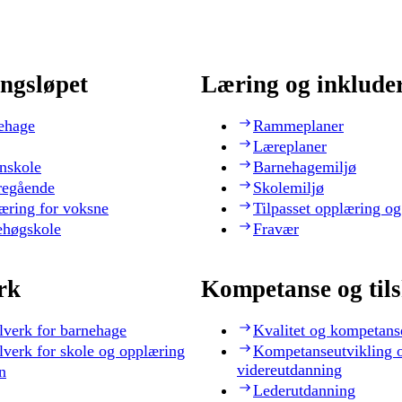
ngsløpet
Læring og inklude
ehage
Rammeplaner
Læreplaner
nskole
Barnehagemiljø
regående
Skolemiljø
æring for voksne
Tilpasset opplæring og
ehøgskole
Fravær
rk
Kompetanse og til
lverk for barnehage
Kvalitet og kompetans
lverk for skole og opplæring
Kompetanseutvikling 
videreutdanning
n
Lederutdanning