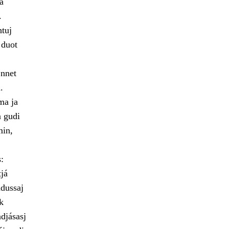
a
.
htuj
 duot
jnnet
.
ma ja
 gudi
min,
:
tjá
adussaj
k
djásasj