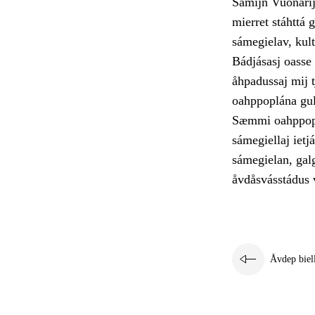
Sámijn Vuonarij
mierret stáhttá 
sámegielav, kul
Bádjásasj oasse
åhpadussaj mij 
oahppoplána gul
Sæmmi oahppoplá
sámegiellaj ietj
sámegielan, gal
åvdåsvásstádus 
Åvdep biel