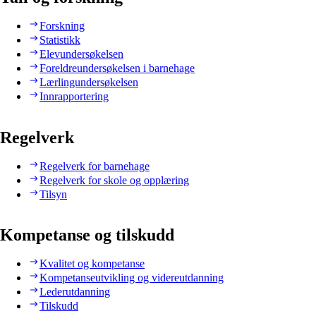
Forskning
Statistikk
Elevundersøkelsen
Foreldreundersøkelsen i barnehage
Lærlingundersøkelsen
Innrapportering
Regelverk
Regelverk for barnehage
Regelverk for skole og opplæring
Tilsyn
Kompetanse og tilskudd
Kvalitet og kompetanse
Kompetanseutvikling og videreutdanning
Lederutdanning
Tilskudd