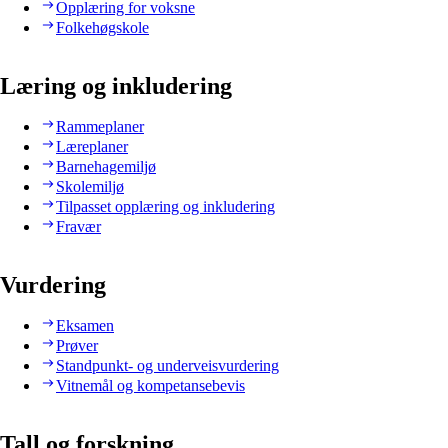
Opplæring for voksne
Folkehøgskole
Læring og inkludering
Rammeplaner
Læreplaner
Barnehagemiljø
Skolemiljø
Tilpasset opplæring og inkludering
Fravær
Vurdering
Eksamen
Prøver
Standpunkt- og underveisvurdering
Vitnemål og kompetansebevis
Tall og forskning