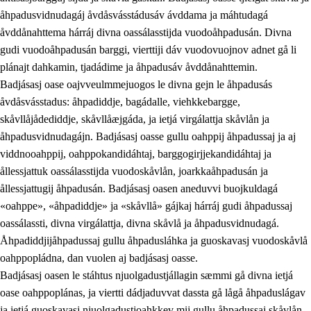
åhpadusvidnudagáj åvdåsvásstádusáv ávddama ja máhtudagá
åvddånahttema hárráj divna oassálasstijda vuodoåhpadusán. Divna
gudi vuodoåhpadusán barggi, vierttiji dáv vuodovuojnov adnet gå li
plánajt dahkamin, tjadádime ja åhpadusáv åvddånahttemin.
Badjásasj oase oajvveulmmejuogos le divna gejn le åhpadusás
åvdåsvásstadus: åhpadiddje, bagádalle, viehkkebargge,
skåvllåjådediddje, skåvllåæjgáda, ja ietjá virgálattja skåvlån ja
åhpadusvidnudagájn. Badjásasj oasse gullu oahppij åhpadussaj ja aj
viddnooahppij, oahppokandidáhtaj, barggogirjjekandidáhtaj ja
ållessjattuk oassálasstijda vuodoskåvlån, joarkkaåhpadusán ja
ållessjattugij åhpadusán. Badjásasj oasen aneduvvi buojkuldagá
«oahppe», «åhpadiddje» ja «skåvllå» gájkaj hárráj gudi åhpadussaj
oassálassti, divna virgálattja, divna skåvlå ja åhpadusvidnudagá.
Åhpadiddjijåhpadussaj gullu åhpadusláhka ja guoskavasj vuodoskåvlå
oahppopládna, dan vuolen aj badjásasj oasse.
Badjásasj oasen le stáhtus njuolgadustjállagin sæmmi gå divna ietjá
oase oahppoplánas, ja viertti dádjaduvvat dassta gå lågå åhpaduslágav
ja ietjá guoskavasj njuolgadustjoahkkev mij gullu åhpadussaj skåvlån