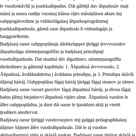
le vuodoskåvllå ja joarkkaåhpadus. Dát gåbttjå dav åhpadusáv majt
máná ja nuora oadtju vuostasj klássa rájes mánájdásen aktan daj
oahppogárvedime ja viddnofágalasj åhpadusprográmmaj
joarkkaåhpadusán, gånnå oase åhpadusás li vidnudagájn ja
barggoiellemin.
Badjásasj oasse oahppoplánajs dárkkelappot tjielggi árvvovuodov
åhpaduslága ulmmeparagráffas ja badjásasj prinsihpajt
vuodoåhpadusán. Dat sisadná dáv álgadimev, ulmmeparagráffa
diededimev ja gålmmå kapihttala: 1. Åhpadusá árvvovuodo, 2.
Åhpadusá, åvddånahttema j ávddama prinsihpa, ja 3. Prinsihpa skåvlå
dåjmaj hárráj. Oahppoplána fágaj hárráj tjielggi fágaj sisanov ja ulmev.
Badjásasj oasse vuoset guovlov fágaj åhpadusá hárráj, ja divna fágaj
baktu jåhtuj biejaduvvi åhpadusá vijdes ulme. Åhpadusá vuodon le
ålles oahppopládna, ja duot dát oasse le tjanádum aktij ja viertti
tjoahken aneduvvat.
Badjásasj oasse tjielggi vuodovuojnov mij galggá pedagogihkalasj
dåjmav bájnnet ålles vuodoåhpadusán. Dát le aj vuodon
aktisasjbargguj sijda ja skåvlå gaskan. Badjásasj oasse tjielgat skåvlå ja