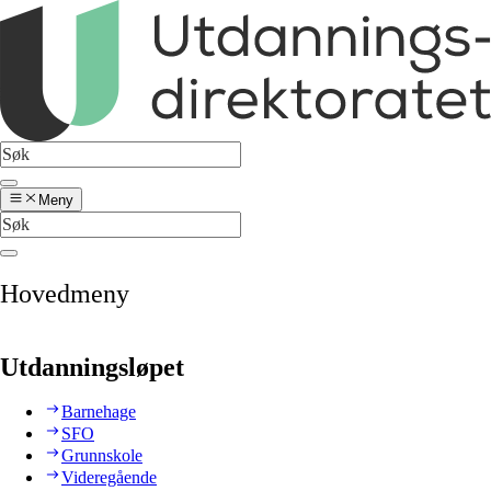
Meny
Hovedmeny
Utdanningsløpet
Barnehage
SFO
Grunnskole
Videregående