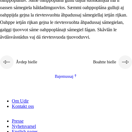
oahppoplánav. Sáme oahppoplána gullu dajda suohkanijda ma li
oassen sámegiela háldadimguovlos. Sæmmi oahppoplána gulluji aj
oahppijda gejna la rievtesvuohta åhpadussaj sámegiellaj ietján rijkan.
Oahppe ietján rijkan gejna le rievtesvuohta åhpadussaj sámegielan,
galggi tjuovvot sáme oahppoplánajt sámegiel fágan. Skåvlån le
åvdåsvásstádus vaj dá rievtesvuoda tjuovoduvvi.
Åvdep bielle
Boahtte bielle
Bajemussaj
Om Udir
Kontakt oss
Presse
Nyhetsvarsel
English pages