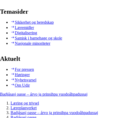
Temasider
Sikkerhet og beredskap
Læremidler
Digitalisering
Samisk i barnehage og skole
Nasjonale minoriteter
Aktuelt
For pressen
Høringer
Nyhetsvarsel
Om Udir
Badjásasj oasse – árvo ja prinsihpa vuodoåhpadussaj
Læring og trivsel
Læreplanverket
Badjásasj oasse – árvo ja prinsihpa vuodoåhpadussaj
Badjásasj oasse