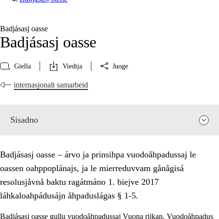
Badjásasj oasse
Badjásasj oasse
Giella
Viedtja
Juoge
internasjonalt samarbeid
Sisadno
Badjásasj oasse – árvo ja prinsihpa vuodoåhpadussaj le
oassen oahppoplánajs, ja le mierreduvvam gånågisá
resolusjåvnå baktu ragátmáno 1. biejve 2017
láhkaloahpádusájn åhpaduslágas § 1-5.
Badjásasj oasse gullu vuodoåhpadussaj Vuona rijkan. Vuodoåhpadus