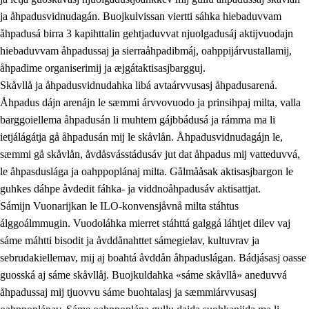
ja åhpadusvidnudagán. Buojkulvissan viertti sáhka hiebaduvvam
åhpadusá birra 3 kapihttalin gehtjaduvvat njuolgadusáj aktijvuodajn
hiebaduvvam åhpadussaj ja sierraåhpadibmáj, oahppijárvustallamij,
åhpadime organiserimij ja æjgátaktisasjbargguj.
Skåvllå ja åhpadusvidnudahka libá avtaárvvusasj åhpadusarená.
Åhpadus dájn arenájn le sæmmi árvvovuodo ja prinsihpaj milta, valla
barggoiellema åhpadusán li muhtem gájbbádusá ja rámma ma li
ietjálágátja gå åhpadusán mij le skåvlån. Åhpadusvidnudagájn le,
sæmmi gå skåvlån, åvdåsvásstádusáv jut dat åhpadus mij vatteduvvá,
le åhpasduslága ja oahppoplánaj milta. Gålmååsak aktisasjbargon le
guhkes dáhpe åvdedit fáhka- ja viddnoåhpadusáv aktisattjat.
Sámijn Vuonarijkan le ILO-konvensjåvnå milta stáhtus
álggoálmmugin. Vuodoláhka mierret stáhttá galggá láhtjet dilev vaj
sáme máhtti bisodit ja åvddånahttet sámegielav, kultuvrav ja
sebrudakiellemav, mij aj boahtá åvddån åhpaduslágan. Bádjásasj oasse
guosská aj sáme skåvllåj. Buojkuldahka «sáme skåvllå» aneduvvá
åhpadussaj mij tjuovvu sáme buohtalasj ja sæmmiárvvusasj