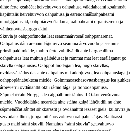
dihte ferte geahččat heivehuvvon oahpahusa válddaheami goalmmát
kapihttalis heivehuvvon oahpahusa ja earenoamášoahpaheami
njuolggadusaid, oahppiárvvoštallama, oahpaheami organiserema ja
vánhenovttasbarggu ektui.
Skuvla ja oahppofitnodat leat seammaárvosaš oahppanarenat.
Oahpahus dáin arenain lágiduvvo seamma árvovuođu ja seamma
prinsihpaid mielde, muhto ferte vuhtiiváldit ahte bargoeallima
oahpahusas leat muhtin gáibádusat ja rámmat mat leat earáláganat go
skuvlla oahpahusas. Oahppofitnodagain lea, nugo skuvllas,
ovddasvástádus das ahte oahpahus mii addojuvvo, lea oahpahuslága ja
oahppoplánabuktosa mielde. Golmmaoasehasovttasbarggus lea guhkes
árbevierru ovdánahttit oktii ráđiid fága- ja fidnooahpahusa.
Sápmelaččain Norggas lea álgoálbmotstáhtus ILO-konvenšuvnna
mielde. Vuođđoláhka mearrida ahte stáhta galgá láhčit dili nu ahte
sápmelaččat sáhttet sihkkarastit ja ovdánahttit iežaset giela, kultuvrra ja
servodateallima, juoga mii čuovvoluvvo oahpahuslágas. Bajitoassi
gusto maid sámi skuvlii. Namahus "sámi skuvla" geavahuvvo