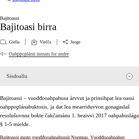
Bajitoassi
Bajitoasi birra
Giella
Viečča
Juoge
Oahppoplánii innsats for andre
Sisdoallu
Bajitoassi – vuođđooahpahusa árvvut ja prinsihpat lea oassi
oahppoplánabuktosis, ja dat lea mearriduvvon gonagaslaš
resolušuvnna bokte čakčamánu 1. beaivvi 2017 oahpahuslága
§ 1-5 mielde.
Bajitoassi gusto vuođđooahpahussii Norggas. Vuođđooahpahus