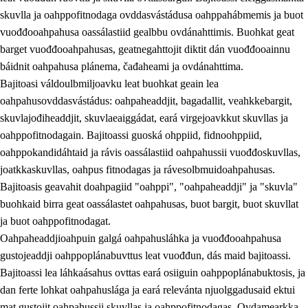
skuvlla ja oahppofitnodaga ovddasvástádusa oahppahábmemis ja buot
vuođđooahpahusa oassálastiid gealbbu ovdánahttimis. Buohkat geat
barget vuođđooahpahusas, geatnegahttojit diktit dán vuođđooainnu
báidnit oahpahusa plánema, čađaheami ja ovdánahttima.
Bajitoasi váldoulbmiljoavku leat buohkat geain lea
oahpahusovddasvástádus: oahpaheaddjit, bagadallit, veahkkebargit,
skuvlajođiheaddjit, skuvlaeaiggádat, eará virgejoavkkut skuvllas ja
oahppofitnodagain. Bajitoassi guoská ohppiid, fidnoohppiid,
oahppokandidáhtaid ja rávis oassálastiid oahpahussii vuođđoskuvllas,
joatkkaskuvllas, oahpus fitnodagas ja rávesolbmuidoahpahusas.
Bajitoasis geavahit doahpagiid "oahppi", "oahpaheaddji" ja "skuvla"
buohkaid birra geat oassálastet oahpahusas, buot bargit, buot skuvllat
ja buot oahppofitnodagat.
Oahpaheaddjioahpuin galgá oahpahusláhka ja vuođđooahpahusa
gustojeaddji oahppoplánabuvttus leat vuođđun, dás maid bajitoassi.
Bajitoassi lea láhkaásahus ovttas eará osiiguin oahppoplánabuktosis, ja
dan ferte lohkat oahpahuslága ja eará relevánta njuolggadusaid ektui
mat gustojit oahpahussii skuvllas ja oahppofitnodagas. Ovdamearkka