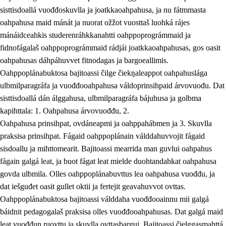
sisttisdoallá vuođđoskuvlla ja joatkkaoahpahusa, ja nu fátmmasta
oahpahusa maid mánát ja nuorat ožžot vuosttaš luohká rájes
mánáidceahkis studerenráhkkanahtti oahppoprográmmaid ja
fidnofágalaš oahppoprográmmaid rádjái joatkkaoahpahusas, gos oasit
oahpahusas dáhpáhuvvet fitnodagas ja bargoeallimis.
Oahppoplánabuktosa bajitoassi čilge čiekŋaleappot oahpahuslága
ulbmilparagráfa ja vuođđooahpahusa váldoprinsihpaid árvovuođu. Dat
sisttisdoallá dán álggahusa, ulbmilparagráfa bájuhusa ja golbma
kapihttala: 1. Oahpahusa árvovuođđu, 2.
Oahpahusa prinsihpat, ovdáneapmi ja oahppahábmen ja 3. Skuvlla
praksisa prinsihpat. Fágaid oahppoplánain válddahuvvojit fágaid
sisdoallu ja mihttomearit. Bajitoassi mearrida man guvlui oahpahus
fágain galgá leat, ja buot fágat leat mielde duohtandahkat oahpahusa
govda ulbmila. Olles oahppoplánabuvttus lea oahpahusa vuođđu, ja
dat iešguđet oasit gullet oktii ja fertejit geavahuvvot ovttas.
Oahppoplánabuktosa bajitoassi válddaha vuođđooainnu mii galgá
báidnit pedagogalaš praksisa olles vuođđooahpahusas. Dat galgá maid
leat vuođđun ruovttu ja skuvlla ovttasbargui. Bajitoassi čielggasmahttá