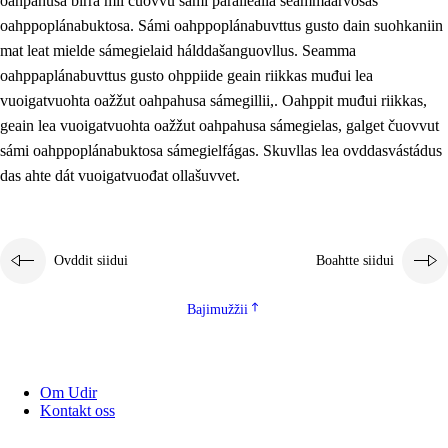
oahpahusa birra mii čuovvu sámi parallealla seammaárvosaš
oahppoplánabuktosa. Sámi oahppoplánabuvttus gusto dain suohkaniin
mat leat mielde sámegielaid hálddašanguovllus. Seamma
oahppaplánabuvttus gusto ohppiide geain riikkas muđui lea
vuoigatvuohta oažžut oahpahusa sámegillii,. Oahppit muđui riikkas,
geain lea vuoigatvuohta oažžut oahpahusa sámegielas, galget čuovvut
sámi oahppoplánabuktosa sámegielfágas. Skuvllas lea ovddasvástádus
das ahte dát vuoigatvuođat ollašuvvet.
Ovddit siidui
Boahtte siidui
Bajimužžii
Om Udir
Kontakt oss