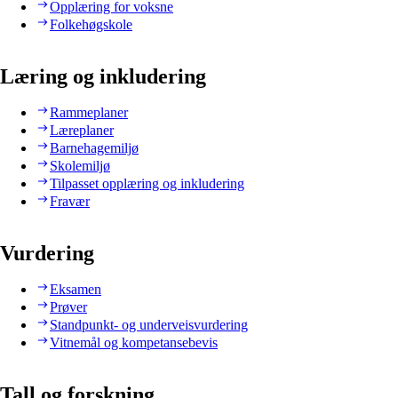
Opplæring for voksne
Folkehøgskole
Læring og inkludering
Rammeplaner
Læreplaner
Barnehagemiljø
Skolemiljø
Tilpasset opplæring og inkludering
Fravær
Vurdering
Eksamen
Prøver
Standpunkt- og underveisvurdering
Vitnemål og kompetansebevis
Tall og forskning