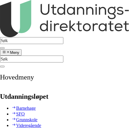
Meny
Hovedmeny
Utdanningsløpet
Barnehage
SFO
Grunnskole
Videregående