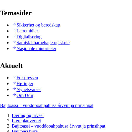
Temasider
Sikkerhet og beredskap
Læremidler
Digitalisering
Samisk i barnehage og skole
Nasjonale minoriteter
Aktuelt
For pressen
Høringer
Nyhetsvarsel
Om Udir
Bajitoassi – vuođđooahpahusa árvvut ja prinsihpat
Læring og trivsel
Læreplanverket
Bajitoassi – vuođđooahpahusa árvvut ja prinsihpat
Bajitoasi birra