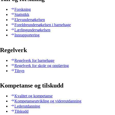
Forskning
Statistikk
Elevundersøkelsen
Foreldreundersøkelsen i barnehage
Lærlingundersøkelsen
Innrapportering
Regelverk
Regelverk for barnehage
Regelverk for skole og opplæring
Tilsyn
Kompetanse og tilskudd
Kvalitet og kompetanse
Kompetanseutvikling og videreutdanning
Lederutdanning
Tilskudd