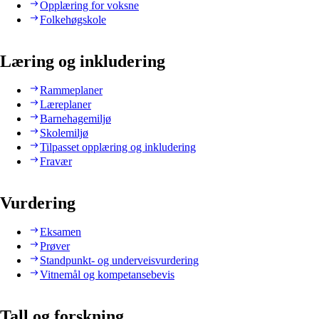
Opplæring for voksne
Folkehøgskole
Læring og inkludering
Rammeplaner
Læreplaner
Barnehagemiljø
Skolemiljø
Tilpasset opplæring og inkludering
Fravær
Vurdering
Eksamen
Prøver
Standpunkt- og underveisvurdering
Vitnemål og kompetansebevis
Tall og forskning