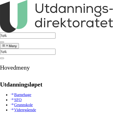
Meny
Hovedmeny
Utdanningsløpet
Barnehage
SFO
Grunnskole
Videregående