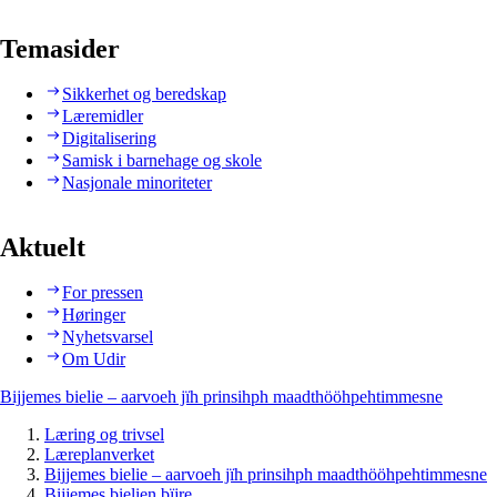
Temasider
Sikkerhet og beredskap
Læremidler
Digitalisering
Samisk i barnehage og skole
Nasjonale minoriteter
Aktuelt
For pressen
Høringer
Nyhetsvarsel
Om Udir
Bijjemes bielie – aarvoeh jïh prinsihph maadthööhpehtimmesne
Læring og trivsel
Læreplanverket
Bijjemes bielie – aarvoeh jïh prinsihph maadthööhpehtimmesne
Bijjemes bielien bïjre