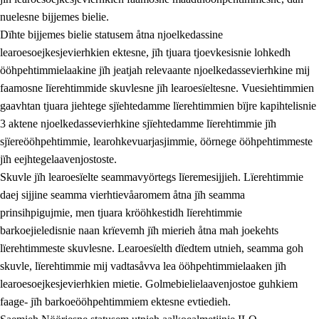
nuelesne bijjemes bielie.
Dïhte bijjemes bielie statusem åtna njoelkedassine
learoesoejkesjevierhkien ektesne, jïh tjuara tjoevkesisnie lohkedh
ööhpehtimmielaakine jïh jeatjah relevaante njoelkedassevierhkine mij
faamosne lïerehtimmide skuvlesne jïh learoesïeltesne. Vuesiehtimmien
gaavhtan tjuara jiehtege sjïehtedamme lïerehtimmien bïjre kapihtelisnie
3 aktene njoelkedassevierhkine sjïehtedamme lïerehtimmie jïh
sjïereööhpehtimmie, learohkevuarjasjimmie, öörnege ööhpehtimmeste
jïh eejhtegelaavenjostoste.
Skuvle jïh learoesïelte seammavyörtegs lïeremesijjieh. Lïerehtimmie
daej sijjine seamma vierhtievåaromem åtna jïh seamma
prinsihpigujmie, men tjuara krööhkestidh lïerehtimmie
barkoejieledisnie naan krïevemh jïh mierieh åtna mah joekehts
lïerehtimmeste skuvlesne. Learoesïelth dïedtem utnieh, seamma goh
skuvle, lïerehtimmie mij vadtasåvva lea ööhpehtimmielaaken jïh
learoesoejkesjevierhkien mietie. Golmebielielaavenjostoe guhkiem
faage- jïh barkoeööhpehtimmiem ektesne evtiedieh.