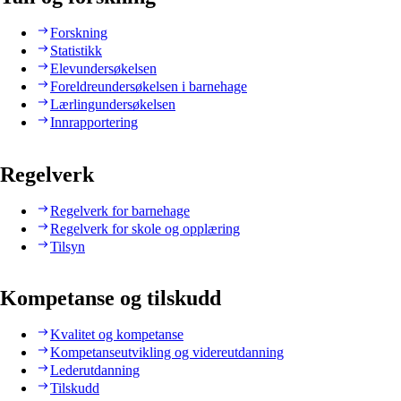
Forskning
Statistikk
Elevundersøkelsen
Foreldreundersøkelsen i barnehage
Lærlingundersøkelsen
Innrapportering
Regelverk
Regelverk for barnehage
Regelverk for skole og opplæring
Tilsyn
Kompetanse og tilskudd
Kvalitet og kompetanse
Kompetanseutvikling og videreutdanning
Lederutdanning
Tilskudd