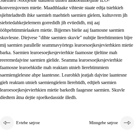
Saemieh Nöörjesne statusem utnieh aalkoealmetjinie ILO-
konvensjovnen mietie. Maadthlaake vihteste staate edtja tsiehkieh
sjïehteladtedh ihke saemieh maehtieh saemien gïelem, kultuvrem jïh
siebriedahkejielemem gorredidh jïh evtiedidh, mij aaj
ööhpehtimmielaaken mietie. Bijjemes bielie aaj faamosne saemien
skuvlesne. Dïejvese "dïhte saemien skuvle" nuhtjie lïerehtimmien bïjre
mij saemien parallelle seammavyörtegs learoesoejkesjevierhkien mietie
barka. Saemien learoesoejkesjevierhkie faamosne tjïeltine mah
reeremedajvine saemien gïelide. Seamma learoesoejkesjevierhkie
faamosne learoehkidie mah reaktam utnieh lïerehtimmiem
saemiengïelesne abpe laantesne. Learohkh jeatjah dajvine laantesne
gïeh reaktam utnieh saemiengïelem lïerehtidh, edtjieh saemien
learoesoejkesjevierhkien mietie barkedh faagesne saemien. Skuvle
dïedtem åtna dejtie njoelkedasside illedh.
Evtebe sæjroe
Minngebe sæjroe