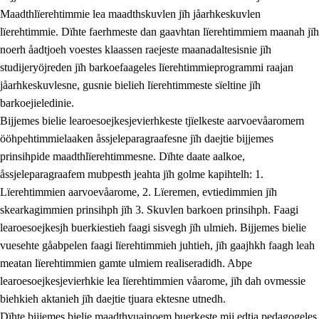
Maadthlïerehtimmie lea maadthskuvlen jïh jåarhkeskuvlen
lïerehtimmie. Dïhte faerhmeste dan gaavhtan lïerehtimmiem maanah jïh
noerh åadtjoeh voestes klaassen raejeste maanadaltesisnie jïh
studijeryöjreden jïh barkoefaageles lïerehtimmieprogrammi raajan
jåarhkeskuvlesne, gusnie bielieh lïerehtimmeste sïeltine jïh
barkoejieledinie.
Bijjemes bielie learoesoejkesjevierhkeste tjïelkeste aarvoevåaromem
ööhpehtimmielaaken åssjeleparagraafesne jïh daejtie bijjemes
prinsihpide maadthlïerehtimmesne. Dïhte daate aalkoe,
åssjeleparagraafem mubpesth jeahta jïh golme kapihtelh: 1.
Lïerehtimmien aarvoevåarome, 2. Lïeremen, evtiedimmien jïh
skearkagimmien prinsihph jïh 3. Skuvlen barkoen prinsihph. Faagi
learoesoejkesjh buerkiestieh faagi sisvegh jïh ulmieh. Bijjemes bielie
vuesehte gåabpelen faagi lïerehtimmieh juhtieh, jïh gaajhkh faagh leah
meatan lïerehtimmien gamte ulmiem realiseradidh. Abpe
learoesoejkesjevierhkie lea lïerehtimmien våarome, jïh dah ovmessie
biehkieh aktanieh jïh daejtie tjuara ektesne utnedh.
Dïhte bijjemes bielie maadthvuajnoem buerkeste mij edtja pedagogeles