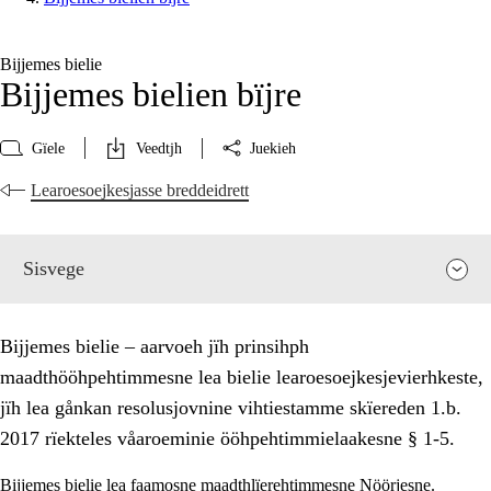
Bijjemes bielie
Bijjemes bielien bïjre
Gïele
Veedtjh
Juekieh
Learoesoejkesjasse breddeidrett
Sisvege
Bijjemes bielie – aarvoeh jïh prinsihph
maadthööhpehtimmesne lea bielie learoesoejkesjevierhkeste,
jïh lea gånkan resolusjovnine vihtiestamme skïereden 1.b.
2017 rïekteles våaroeminie ööhpehtimmielaakesne § 1-5.
Bijjemes bielie lea faamosne maadthlïerehtimmesne Nöörjesne.