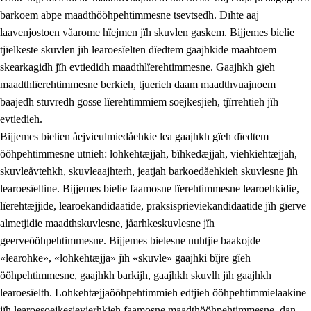
barkoem abpe maadthööhpehtimmesne tsevtsedh. Dïhte aaj
laavenjostoen våarome hïejmen jïh skuvlen gaskem. Bijjemes bielie
tjïelkeste skuvlen jïh learoesïelten dïedtem gaajhkide maahtoem
skearkagidh jïh evtiedidh maadthlïerehtimmesne. Gaajhkh gïeh
maadthlïerehtimmesne berkieh, tjuerieh daam maadthvuajnoem
baajedh stuvredh gosse lïerehtimmiem soejkesjieh, tjïrrehtieh jïh
evtiedieh.
Bijjemes bielien åejvieulmiedåehkie lea gaajhkh gïeh dïedtem
ööhpehtimmesne utnieh: lohkehtæjjah, bïhkedæjjah, viehkiehtæjjah,
skuvleåvtehkh, skuvleaajhterh, jeatjah barkoedåehkieh skuvlesne jïh
learoesïeltine. Bijjemes bielie faamosne lïerehtimmesne learoehkidie,
lïerehtæjjide, learoekandidaatide, praksisprieviekandidaatide jïh gïerve
almetjidie maadthskuvlesne, jåarhkeskuvlesne jïh
geerveööhpehtimmesne. Bijjemes bielesne nuhtjie baakojde
«learohke», «lohkehtæjja» jïh «skuvle» gaajhki bïjre gïeh
ööhpehtimmesne, gaajhkh barkijh, gaajhkh skuvlh jïh gaajhkh
learoesïelth. Lohkehtæjjaööhpehtimmieh edtjieh ööhpehtimmielaakine
jïh learoesoejkesjevierhkieh faamosne maadthööhpehtimmesne, dan