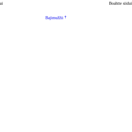
ui
Boahtte siidu
Bajimužžii