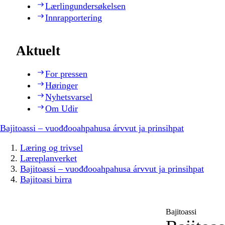
Lærlingundersøkelsen
Innrapportering
Aktuelt
For pressen
Høringer
Nyhetsvarsel
Om Udir
Bajitoassi – vuođđooahpahusa árvvut ja prinsihpat
Læring og trivsel
Læreplanverket
Bajitoassi – vuođđooahpahusa árvvut ja prinsihpat
Bajitoasi birra
Bajitoassi