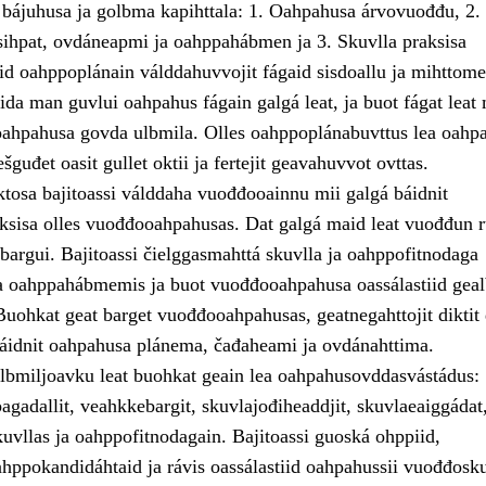
 bájuhusa ja golbma kapihttala: 1. Oahpahusa árvovuođđu, 2.
ihpat, ovdáneapmi ja oahppahábmen ja 3. Skuvlla praksisa
id oahppoplánain válddahuvvojit fágaid sisdoallu ja mihttomea
ida man guvlui oahpahus fágain galgá leat, ja buot fágat leat
ahpahusa govda ulbmila. Olles oahppoplánabuvttus lea oahp
šguđet oasit gullet oktii ja fertejit geavahuvvot ovttas.
osa bajitoassi válddaha vuođđooainnu mii galgá báidnit
ksisa olles vuođđooahpahusas. Dat galgá maid leat vuođđun r
sbargui. Bajitoassi čielggasmahttá skuvlla ja oahppofitnodaga
a oahppahábmemis ja buot vuođđooahpahusa oassálastiid gea
Buohkat geat barget vuođđooahpahusas, geatnegahttojit diktit
idnit oahpahusa plánema, čađaheami ja ovdánahttima.
ulbmiljoavku leat buohkat geain lea oahpahusovddasvástádus:
agadallit, veahkkebargit, skuvlajođiheaddjit, skuvlaeaiggádat
uvllas ja oahppofitnodagain. Bajitoassi guoská ohppiid,
ahppokandidáhtaid ja rávis oassálastiid oahpahussii vuođđosku