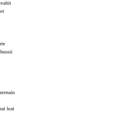
avahit
et
rte
hussii
arenain
at leat