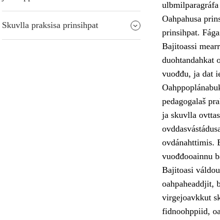
ulbmilparagráfa
Oahpahusa prins
Skuvlla praksisa prinsihpat
prinsihpat. Fága
Bajitoassi mearr
duohtandahkat o
vuođđu, ja dat ie
Oahppoplánabukt
pedagogalaš pra
ja skuvlla ovtta
ovddasvástádus
ovdánahttimis. 
vuođđooainnu bá
Bajitoasi váldo
oahpaheaddjit, b
virgejoavkkut sk
fidnoohppiid, o