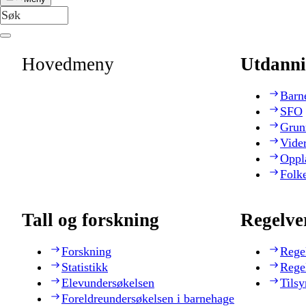
Hovedmeny
Utdanni
Barn
SFO
Grun
Vide
Oppl
Folk
Tall og forskning
Regelve
Forskning
Rege
Statistikk
Rege
Elevundersøkelsen
Tilsy
Foreldreundersøkelsen i barnehage