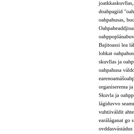
joatkkaskuvllas
doahpagiid "oahp
oahpahusas, buot
Oahpaheaddjioah
oahppoplánabuvt
Bajitoassi lea l
lohkat oahpahusl
skuvllas ja oah
oahpahusa váldd
earenoamášoahp
organiserema ja
Skuvla ja oahpp
lágiduvvo seamm
vuhtiiváldit ah
earáláganat go 
ovddasvástádus 