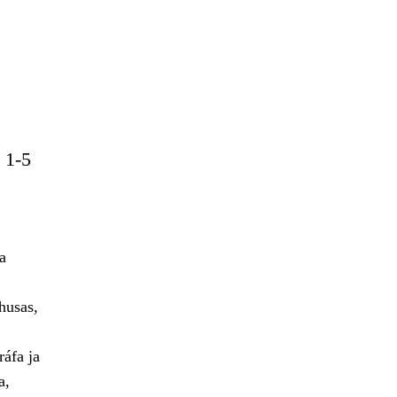
 1-5
a
husas,
áfa ja
a,