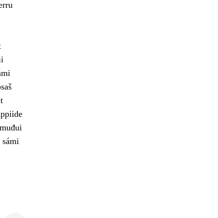
erru
t
i
ámi
osaš
t
ppiide
 muđui
t sámi