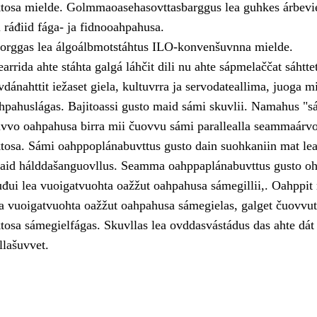
tosa mielde. Golmmaoasehasovttasbarggus lea guhkes árbevi
i ráđiid fága- ja fidnooahpahusa.
orggas lea álgoálbmotstáhtus ILO-konvenšuvnna mielde.
rida ahte stáhta galgá láhčit dili nu ahte sápmelaččat sáhtte
ovdánahttit iežaset giela, kultuvrra ja servodateallima, juoga mi
pahuslágas. Bajitoassi gusto maid sámi skuvlii. Namahus "s
vvo oahpahusa birra mii čuovvu sámi parallealla seammaárv
osa. Sámi oahppoplánabuvttus gusto dain suohkaniin mat lea
aid hálddašanguovllus. Seamma oahppaplánabuvttus gusto oh
uđui lea vuoigatvuohta oažžut oahpahusa sámegillii,. Oahppit
lea vuoigatvuohta oažžut oahpahusa sámegielas, galget čuovvu
osa sámegielfágas. Skuvllas lea ovddasvástádus das ahte dát
llašuvvet.