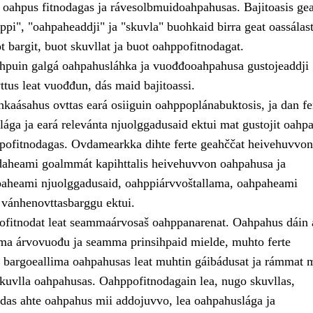
, oahpus fitnodagas ja rávesolbmuidoahpahusas. Bajitoasis ge
pi", "oahpaheaddji" ja "skuvla" buohkaid birra geat oassálast
 bargit, buot skuvllat ja buot oahppofitnodagat.
puin galgá oahpahusláhka ja vuođđooahpahusa gustojeaddji
tus leat vuođđun, dás maid bajitoassi.
áhkaásahus ovttas eará osiiguin oahppoplánabuktosis, ja dan fe
ága ja eará relevánta njuolggadusaid ektui mat gustojit oahpa
ppofitnodagas. Ovdamearkka dihte ferte geahččat heivehuvvon
aheami goalmmát kapihttalis heivehuvvon oahpahusa ja
aheami njuolggadusaid, oahppiárvvoštallama, oahpaheami
 vánhenovttasbarggu ektui.
ofitnodat leat seammaárvosaš oahppanarenat. Oahpahus dáin 
a árvovuođu ja seamma prinsihpaid mielde, muhto ferte
te bargoeallima oahpahusas leat muhtin gáibádusat ja rámmat m
skuvlla oahpahusas. Oahppofitnodagain lea, nugo skuvllas,
das ahte oahpahus mii addojuvvo, lea oahpahuslága ja