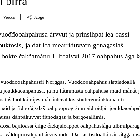
i birra
Viečča
Juoge
vuođđooahpahusa árvvut ja prinsihpat lea oassi
uktosis, ja dat lea mearriduvvon gonagaslaš
 bokte čakčamánu 1. beaivvi 2017 oahpahuslága §
o vuođđooahpahussii Norggas. Vuođđooahpahus sisttisdoallá
a joatkkaoahpahusa, ja nu fátmmasta oahpahusa maid mánát j
osttaš luohká rájes mánáidceahkis studerenráhkkanahtti
aid ja fidnofágalaš oahppoprográmmaid rádjái joatkkaoahpa
husas dáhpáhuvvet fitnodagas ja bargoeallimis.
osa bajitoassi čilge čiekŋaleappot oahpahuslága ulbmilparagr
 váldoprinsihpaid árvovuođu. Dat sisttisdoallá dán álggahus