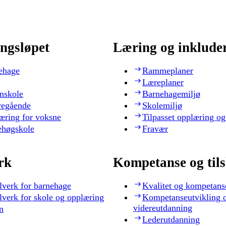
ngsløpet
Læring og inklude
ehage
Rammeplaner
Læreplaner
nskole
Barnehagemiljø
regående
Skolemiljø
æring for voksne
Tilpasset opplæring og
ehøgskole
Fravær
rk
Kompetanse og til
lverk for barnehage
Kvalitet og kompetans
lverk for skole og opplæring
Kompetanseutvikling 
videreutdanning
n
Lederutdanning