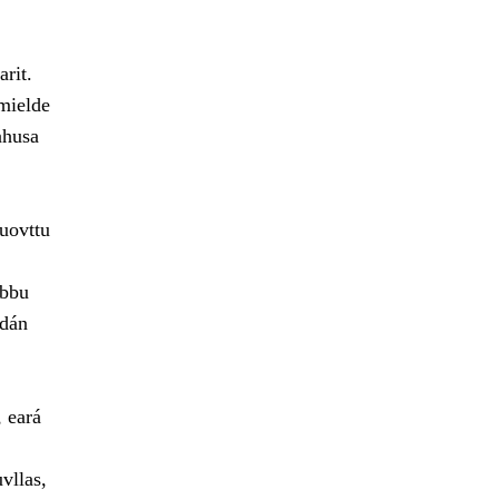
rit.
 mielde
ahusa
uovttu
lbbu
 dán
, eará
vllas,