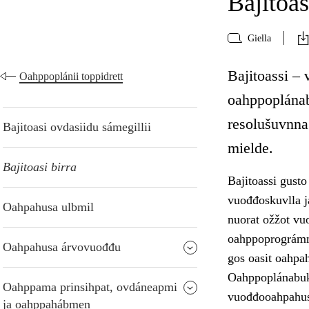
Bajitoas
Giella
Bajitoassi – 
Oahppoplánii toppidrett
oahppoplánab
resolušuvnna
Bajitoasi ovdasiidu sámegillii
mielde.
Bajitoasi birra
Bajitoassi gust
vuođđoskuvlla j
Oahpahusa ulbmil
nuorat ožžot vu
oahppoprográmm
Oahpahusa árvovuođđu
gos oasit oahpa
Oahppoplánabukt
Oahppama prinsihpat, ovdáneapmi
vuođđooahpahusa
ja oahppahábmen