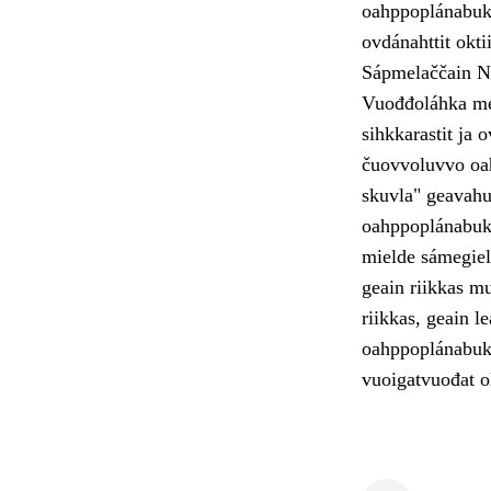
oahppoplánabuk
ovdánahttit okti
Sápmelaččain N
Vuođđoláhka mear
sihkkarastit ja 
čuovvoluvvo oah
skuvla" geavahu
oahppoplánabukt
mielde sámegiel
geain riikkas m
riikkas, geain 
oahppoplánabukt
vuoigatvuođat o