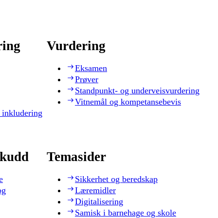
ring
Vurdering
Eksamen
Prøver
Standpunkt- og underveisvurdering
Vitnemål og kompetansebevis
 inkludering
skudd
Temasider
e
Sikkerhet og beredskap
og
Læremidler
Digitalisering
Samisk i barnehage og skole