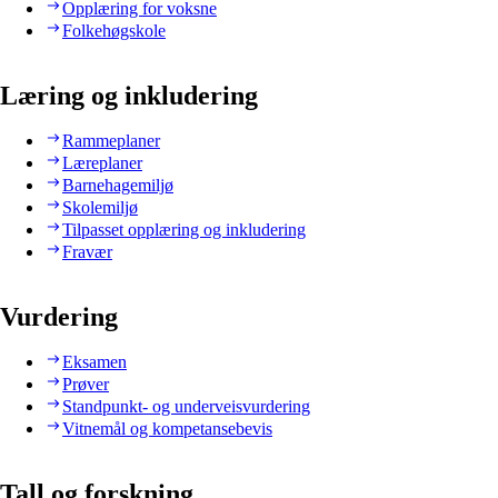
Opplæring for voksne
Folkehøgskole
Læring og inkludering
Rammeplaner
Læreplaner
Barnehagemiljø
Skolemiljø
Tilpasset opplæring og inkludering
Fravær
Vurdering
Eksamen
Prøver
Standpunkt- og underveisvurdering
Vitnemål og kompetansebevis
Tall og forskning