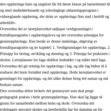
den opplæringa barn og ungdom får frå første klasse på barnetrinnet til
og med studieførebuande og yrkesfaglege utdanningsprogram i
vidaregåande opplæring, der delar av opplæringa finn stad i bedrift og
arbeidsliv.
Overordna del av læreplanverket utdjupar verdigrunnlaget i
formålsparagrafen i opplæringslova og dei overordna prinsippa for
grunnopplæringa. Han består av denne innleiinga, attgiving av
formålsparagrafen og tre kapittel: 1. Verdigrunnlaget for opplæringa, 2.
Prinsipp for læring, utvikling og danning og 3. Prinsipp for praksisen i
skolen. Læreplanane for faga skildrar innhaldet i og målet med faga.
Overordna del gir retning for opplæringa i fag, og alle fag bidrar til å
realisere det breie formålet med opplæringa. Heile læreplanverket er
grunnlaget for opplæringa, og dei ulike delane heng tett saman og må
brukast saman.
Den overordna delen beskriv det grunnsynet som skal prege
pedagogisk praksis i heile grunnopplæringa. Han skal òg liggje til
grunn for samarbeidet mellom heim og skole. Overordna del
tydeleggjer ansvaret skolen og lærebedrifta har for danning og for