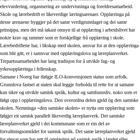
elevvurdering, organisering av undervisninga og foreldresamarbeid.
Skole og lærebedrift er likeverdige læringsarenaer. Opplæringa på
desse arenaene byggjer på det same verdigrunnlaget og dei same
prinsippa, men det må takast omsyn til at opplæring i arbeidslivet har
nokre krav og rammer som er forskjellige frå opplæring i skole.
Lærebedriftene har, i likskap med skolen, ansvar for at den opplæringa
som blir gitt, er i samsvar med opplæringslova og læreplanverket.
Trepartssamarbeidet har lang tradisjon for å utvikle fag- og
yrkesopplæringa i fellesskap.
Samane i Noreg har ifølgje ILO-konvensjonen status som urfolk.
Grunnlova fastset at staten skal leggje forholda til rette for at samane
kan sikre og utvikle samisk språk, kultur og samfunnsliv, noko som er
følgt opp i opplæringslova. Den overordna delen gjeld òg den samiske
skolen. Nemninga «den samiske skolen» er nytta om opplæring som
følgjer eit samisk parallelt likeverdig læreplanverk. Det samiske
læreplanverket gjeld i dei kommunane som er ein del av
forvaltningsområdet for samisk språk. Det same læreplanverket gjeld
for elevar som har rett til opplæring
på
samisk språk i landet elles.