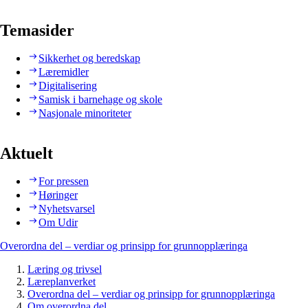
Temasider
Sikkerhet og beredskap
Læremidler
Digitalisering
Samisk i barnehage og skole
Nasjonale minoriteter
Aktuelt
For pressen
Høringer
Nyhetsvarsel
Om Udir
Overordna del – verdiar og prinsipp for grunnopplæringa
Læring og trivsel
Læreplanverket
Overordna del – verdiar og prinsipp for grunnopplæringa
Om overordna del