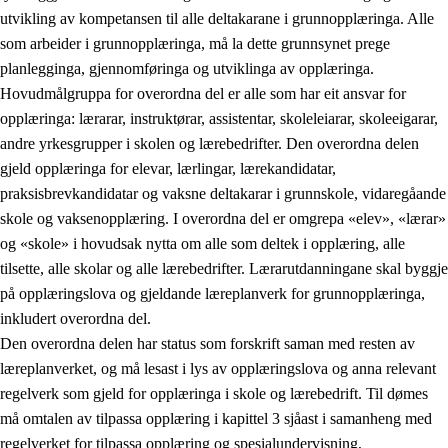
utvikling av kompetansen til alle deltakarane i grunnopplæringa. Alle
som arbeider i grunnopplæringa, må la dette grunnsynet prege
planlegginga, gjennomføringa og utviklinga av opplæringa.
Hovudmålgruppa for overordna del er alle som har eit ansvar for
opplæringa: lærarar, instruktørar, assistentar, skoleleiarar, skoleeigarar,
andre yrkesgrupper i skolen og lærebedrifter. Den overordna delen
gjeld opplæringa for elevar, lærlingar, lærekandidatar,
praksisbrevkandidatar og vaksne deltakarar i grunnskole, vidaregåande
skole og vaksenopplæring. I overordna del er omgrepa «elev», «lærar»
og «skole» i hovudsak nytta om alle som deltek i opplæring, alle
tilsette, alle skolar og alle lærebedrifter. Lærarutdanningane skal byggje
på opplæringslova og gjeldande læreplanverk for grunnopplæringa,
inkludert overordna del.
Den overordna delen har status som forskrift saman med resten av
læreplanverket, og må lesast i lys av opplæringslova og anna relevant
regelverk som gjeld for opplæringa i skole og lærebedrift. Til dømes
må omtalen av tilpassa opplæring i kapittel 3 sjåast i samanheng med
regelverket for tilpassa opplæring og spesialundervisning,