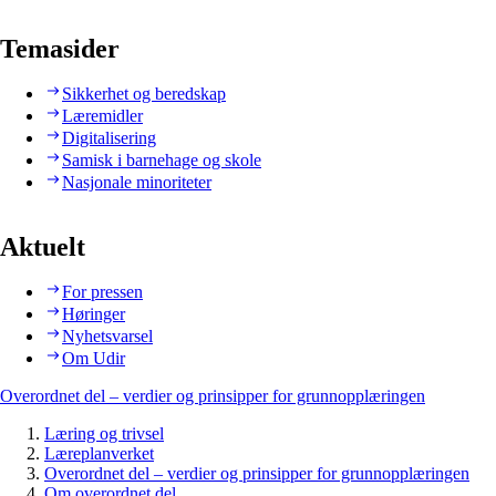
Temasider
Sikkerhet og beredskap
Læremidler
Digitalisering
Samisk i barnehage og skole
Nasjonale minoriteter
Aktuelt
For pressen
Høringer
Nyhetsvarsel
Om Udir
Overordnet del – verdier og prinsipper for grunnopplæringen
Læring og trivsel
Læreplanverket
Overordnet del – verdier og prinsipper for grunnopplæringen
Om overordnet del