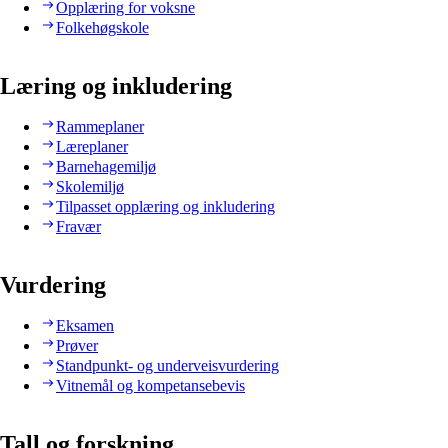
Opplæring for voksne
Folkehøgskole
Læring og inkludering
Rammeplaner
Læreplaner
Barnehagemiljø
Skolemiljø
Tilpasset opplæring og inkludering
Fravær
Vurdering
Eksamen
Prøver
Standpunkt- og underveisvurdering
Vitnemål og kompetansebevis
Tall og forskning