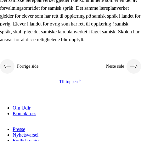
Det samiske læreplanverket gjelder i de kommunene som er en del av
forvaltningsområdet for samisk språk. Det samme læreplanverket
gjelder for elever som har rett til opplæring
på
samisk språk i landet for
øvrig. Elever i landet for øvrig som har rett til opplæring
i
samisk
språk, skal følge det samiske læreplanverket i faget samisk. Skolen har
ansvar for at disse rettighetene blir oppfylt.
Forrige side
Neste side
Til toppen
Om Udir
Kontakt oss
Presse
Nyhetsvarsel
English pages