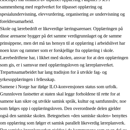
sammenheng med regelverket for tilpasset opplæring og
spesialundervisning, elevvurdering, organisering av undervisning og
foreldresamarbeid.
Skole og lærebedrift er likeverdige læringsarenaer. Opplæringen på
disse arenaene bygger på det samme verdigrunnlaget og de samme
prinsippene, men det må tas hensyn til at opplæring i arbeidslivet har
noen krav og rammer som er forskjellige fra opplæring i skole.
Lærebedriftene har, i likhet med skolen, ansvar for at den opplæringen
som gis, er i samsvar med opplæringsloven og læreplanverket.
Trepartssamarbeidet har lang tradisjon for å utvikle fag- og
yrkesopplæringen i fellesskap.
Samene i Norge har ifølge ILO-konvensjonen status som urfolk.
Grunnloven fastsetter at staten skal legge forholdene til rette for at
samene kan sikre og utvikle samisk språk, kultur og samfunnsliv, noe
som følges opp i opplæringsloven. Den overordnede delen gjelder
også den samiske skolen. Betegnelsen «den samiske skolen» benyttes
om opplæring som følger et samisk parallelt likeverdig læreplanverk.