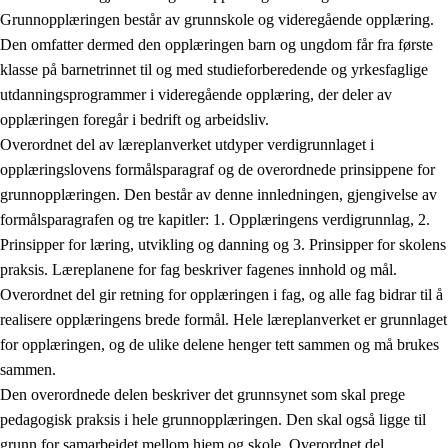
Grunnopplæringen består av grunnskole og videregående opplæring.
Den omfatter dermed den opplæringen barn og ungdom får fra første
klasse på barnetrinnet til og med studieforberedende og yrkesfaglige
utdanningsprogrammer i videregående opplæring, der deler av
opplæringen foregår i bedrift og arbeidsliv.
Overordnet del av læreplanverket utdyper verdigrunnlaget i
opplæringslovens formålsparagraf og de overordnede prinsippene for
grunnopplæringen. Den består av denne innledningen, gjengivelse av
formålsparagrafen og tre kapitler: 1. Opplæringens verdigrunnlag, 2.
Prinsipper for læring, utvikling og danning og 3. Prinsipper for skolens
praksis. Læreplanene for fag beskriver fagenes innhold og mål.
Overordnet del gir retning for opplæringen i fag, og alle fag bidrar til å
realisere opplæringens brede formål. Hele læreplanverket er grunnlaget
for opplæringen, og de ulike delene henger tett sammen og må brukes
sammen.
Den overordnede delen beskriver det grunnsynet som skal prege
pedagogisk praksis i hele grunnopplæringen. Den skal også ligge til
grunn for samarbeidet mellom hjem og skole. Overordnet del