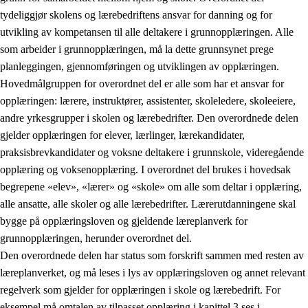
tydeliggjør skolens og lærebedriftens ansvar for danning og for
utvikling av kompetansen til alle deltakere i grunnopplæringen. Alle
som arbeider i grunnopplæringen, må la dette grunnsynet prege
planleggingen, gjennomføringen og utviklingen av opplæringen.
Hovedmålgruppen for overordnet del er alle som har et ansvar for
opplæringen: lærere, instruktører, assistenter, skoleledere, skoleeiere,
andre yrkesgrupper i skolen og lærebedrifter. Den overordnede delen
gjelder opplæringen for elever, lærlinger, lærekandidater,
praksisbrevkandidater og voksne deltakere i grunnskole, videregående
opplæring og voksenopplæring. I overordnet del brukes i hovedsak
begrepene «elev», «lærer» og «skole» om alle som deltar i opplæring,
alle ansatte, alle skoler og alle lærebedrifter. Lærerutdanningene skal
bygge på opplæringsloven og gjeldende læreplanverk for
grunnopplæringen, herunder overordnet del.
Den overordnede delen har status som forskrift sammen med resten av
læreplanverket, og må leses i lys av opplæringsloven og annet relevant
regelverk som gjelder for opplæringen i skole og lærebedrift. For
eksempel må omtalen av tilpasset opplæring i kapittel 3 ses i