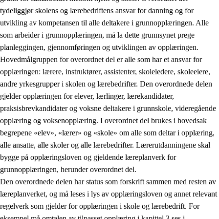
tydeliggjør skolens og lærebedriftens ansvar for danning og for
utvikling av kompetansen til alle deltakere i grunnopplæringen. Alle
som arbeider i grunnopplæringen, må la dette grunnsynet prege
planleggingen, gjennomføringen og utviklingen av opplæringen.
Hovedmålgruppen for overordnet del er alle som har et ansvar for
opplæringen: lærere, instruktører, assistenter, skoleledere, skoleeiere,
andre yrkesgrupper i skolen og lærebedrifter. Den overordnede delen
gjelder opplæringen for elever, lærlinger, lærekandidater,
praksisbrevkandidater og voksne deltakere i grunnskole, videregående
opplæring og voksenopplæring. I overordnet del brukes i hovedsak
begrepene «elev», «lærer» og «skole» om alle som deltar i opplæring,
alle ansatte, alle skoler og alle lærebedrifter. Lærerutdanningene skal
bygge på opplæringsloven og gjeldende læreplanverk for
grunnopplæringen, herunder overordnet del.
Den overordnede delen har status som forskrift sammen med resten av
læreplanverket, og må leses i lys av opplæringsloven og annet relevant
regelverk som gjelder for opplæringen i skole og lærebedrift. For
eksempel må omtalen av tilpasset opplæring i kapittel 3 ses i