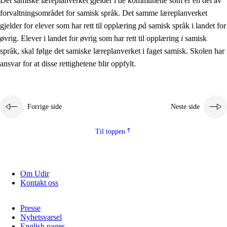
Det samiske læreplanverket gjelder i de kommunene som er en del av
forvaltningsområdet for samisk språk. Det samme læreplanverket
gjelder for elever som har rett til opplæring
på
samisk språk i landet for
øvrig. Elever i landet for øvrig som har rett til opplæring
i
samisk
språk, skal følge det samiske læreplanverket i faget samisk. Skolen har
ansvar for at disse rettighetene blir oppfylt.
Forrige side
Neste side
Til toppen
Om Udir
Kontakt oss
Presse
Nyhetsvarsel
English pages