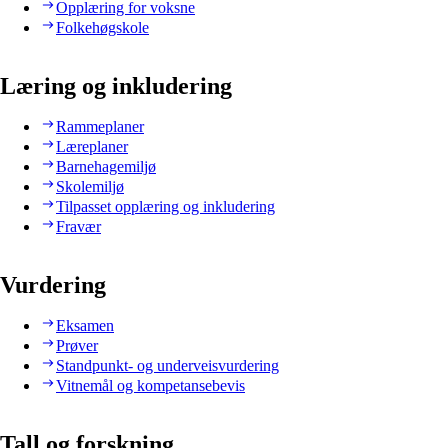
Opplæring for voksne
Folkehøgskole
Læring og inkludering
Rammeplaner
Læreplaner
Barnehagemiljø
Skolemiljø
Tilpasset opplæring og inkludering
Fravær
Vurdering
Eksamen
Prøver
Standpunkt- og underveisvurdering
Vitnemål og kompetansebevis
Tall og forskning