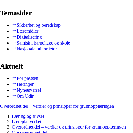
Temasider
Sikkerhet og beredskap
Læremidler
Digitalisering
Samisk i barnehage og skole
Nasjonale minoriteter
Aktuelt
For pressen
Høringer
Nyhetsvarsel
Om Udir
Overordnet del – verdier og prinsipper for grunnopplæringen
Læring og trivsel
Læreplanverket
Overordnet del – verdier og prinsipper for grunnopplæringen
Om overordnet del