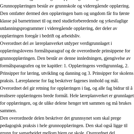
Grunnopplæringen består av grunnskole og videregående opplæring.
Den omfatter dermed den opplæringen barn og ungdom får fra første
klasse på barnetrinnet til og med studieforberedende og yrkesfaglige
utdanningsprogrammer i videregående opplæring, der deler av
opplæringen foregår i bedrift og arbeidsliv.
Overordnet del av læreplanverket utdyper verdigrunnlaget i
opplæringslovens formålsparagraf og de overordnede prinsippene for
grunnopplæringen. Den består av denne innledningen, gjengivelse av
formålsparagrafen og tre kapitler: 1. Opplæringens verdigrunnlag, 2.
Prinsipper for læring, utvikling og danning og 3. Prinsipper for skolens
praksis. Læreplanene for fag beskriver fagenes innhold og mål.
Overordnet del gir retning for opplæringen i fag, og alle fag bidrar til å
realisere opplæringens brede formål. Hele læreplanverket er grunnlaget
for opplæringen, og de ulike delene henger tett sammen og må brukes
sammen.
Den overordnede delen beskriver det grunnsynet som skal prege
pedagogisk praksis i hele grunnopplæringen. Den skal også ligge til
grunn for samarbeidet mellom hjem og skole. Overordnet del