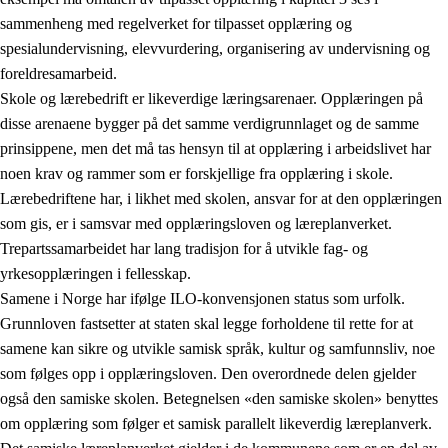
sammenheng med regelverket for tilpasset opplæring og
spesialundervisning, elevvurdering, organisering av undervisning og
foreldresamarbeid.
Skole og lærebedrift er likeverdige læringsarenaer. Opplæringen på
disse arenaene bygger på det samme verdigrunnlaget og de samme
prinsippene, men det må tas hensyn til at opplæring i arbeidslivet har
noen krav og rammer som er forskjellige fra opplæring i skole.
Lærebedriftene har, i likhet med skolen, ansvar for at den opplæringen
som gis, er i samsvar med opplæringsloven og læreplanverket.
Trepartssamarbeidet har lang tradisjon for å utvikle fag- og
yrkesopplæringen i fellesskap.
Samene i Norge har ifølge ILO-konvensjonen status som urfolk.
Grunnloven fastsetter at staten skal legge forholdene til rette for at
samene kan sikre og utvikle samisk språk, kultur og samfunnsliv, noe
som følges opp i opplæringsloven. Den overordnede delen gjelder
også den samiske skolen. Betegnelsen «den samiske skolen» benyttes
om opplæring som følger et samisk parallelt likeverdig læreplanverk.