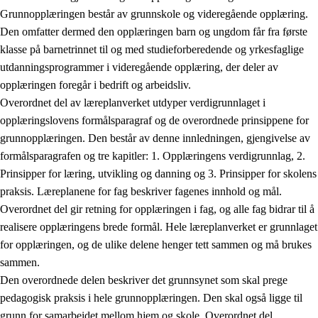
Grunnopplæringen består av grunnskole og videregående opplæring.
Den omfatter dermed den opplæringen barn og ungdom får fra første
klasse på barnetrinnet til og med studieforberedende og yrkesfaglige
utdanningsprogrammer i videregående opplæring, der deler av
opplæringen foregår i bedrift og arbeidsliv.
Overordnet del av læreplanverket utdyper verdigrunnlaget i
opplæringslovens formålsparagraf og de overordnede prinsippene for
grunnopplæringen. Den består av denne innledningen, gjengivelse av
formålsparagrafen og tre kapitler: 1. Opplæringens verdigrunnlag, 2.
Prinsipper for læring, utvikling og danning og 3. Prinsipper for skolens
praksis. Læreplanene for fag beskriver fagenes innhold og mål.
Overordnet del gir retning for opplæringen i fag, og alle fag bidrar til å
realisere opplæringens brede formål. Hele læreplanverket er grunnlaget
for opplæringen, og de ulike delene henger tett sammen og må brukes
sammen.
Den overordnede delen beskriver det grunnsynet som skal prege
pedagogisk praksis i hele grunnopplæringen. Den skal også ligge til
grunn for samarbeidet mellom hjem og skole. Overordnet del