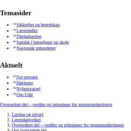
Temasider
Sikkerhet og beredskap
Læremidler
Digitalisering
Samisk i barnehage og skole
Nasjonale minoriteter
Aktuelt
For pressen
Høringer
Nyhetsvarsel
Om Udir
Overordnet del – verdier og prinsipper for grunnopplæringen
Læring og trivsel
Læreplanverket
Overordnet del – verdier og prinsipper for grunnopplæringen
Om overordnet del