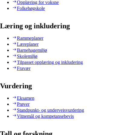
Opplæring for voksne
Folkehøgskole
Læring og inkludering
Rammeplaner
Læreplaner
Barnehagemiljø
Skolemiljø
Tilpasset opplæring og inkludering
Fravær
Vurdering
Eksamen
Prøver
Standpunkt- og underveisvurdering
Vitnemål og kompetansebevis
Tall og forskning