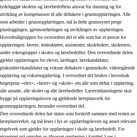
tydeliggjør skolens og lærebedriftens ansvar for danning og for
utvikling av kompetansen til alle deltakere i grunnopplæringen. Alle
som arbeider i grunnopplæringen, må la dette grunnsynet prege
planleggingen, gjennomføringen og utviklingen av opplæringen.
Hovedmålgruppen for overordnet del er alle som har et ansvar for
opplæringen: lærere, instruktører, assistenter, skoleledere, skoleeiere,
andre yrkesgrupper i skolen og lærebedrifter. Den overordnede delen
gjelder opplæringen for elever, lærlinger, lærekandidater,
praksisbrevkandidater og voksne deltakere i grunnskole, videregående
opplæring og voksenopplæring. I overordnet del brukes i hovedsak
begrepene «elev», «lærer» og «skole» om alle som deltar i opplæring,
alle ansatte, alle skoler og alle lærebedrifter. Lærerutdanningene skal
bygge på opplæringsloven og gjeldende læreplanverk for
grunnopplæringen, herunder overordnet del.
Den overordnede delen har status som forskrift sammen med resten av
læreplanverket, og må leses i lys av opplæringsloven og annet relevant
regelverk som gjelder for opplæringen i skole og lærebedrift. For
eksempel må omtalen av tilpasset opplæring i kapittel 3 ses i