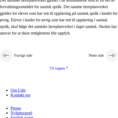
Det samiske læreplanverket gjelder i de kommunene som er en del av
forvaltningsområdet for samisk språk. Det samme læreplanverket
gjelder for elever som har rett til opplæring
på
samisk språk i landet for
øvrig. Elever i landet for øvrig som har rett til opplæring
i
samisk
språk, skal følge det samiske læreplanverket i faget samisk. Skolen har
ansvar for at disse rettighetene blir oppfylt.
Forrige side
Neste side
Til toppen
Om Udir
Kontakt oss
Presse
Nyhetsvarsel
English pages