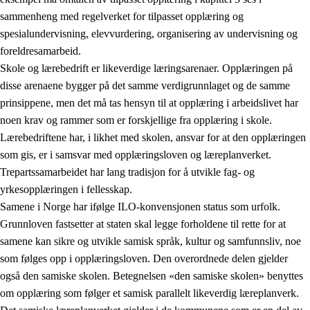
sammenheng med regelverket for tilpasset opplæring og
spesialundervisning, elevvurdering, organisering av undervisning og
foreldresamarbeid.
Skole og lærebedrift er likeverdige læringsarenaer. Opplæringen på
disse arenaene bygger på det samme verdigrunnlaget og de samme
prinsippene, men det må tas hensyn til at opplæring i arbeidslivet har
noen krav og rammer som er forskjellige fra opplæring i skole.
Lærebedriftene har, i likhet med skolen, ansvar for at den opplæringen
som gis, er i samsvar med opplæringsloven og læreplanverket.
Trepartssamarbeidet har lang tradisjon for å utvikle fag- og
yrkesopplæringen i fellesskap.
Samene i Norge har ifølge ILO-konvensjonen status som urfolk.
Grunnloven fastsetter at staten skal legge forholdene til rette for at
samene kan sikre og utvikle samisk språk, kultur og samfunnsliv, noe
som følges opp i opplæringsloven. Den overordnede delen gjelder
også den samiske skolen. Betegnelsen «den samiske skolen» benyttes
om opplæring som følger et samisk parallelt likeverdig læreplanverk.