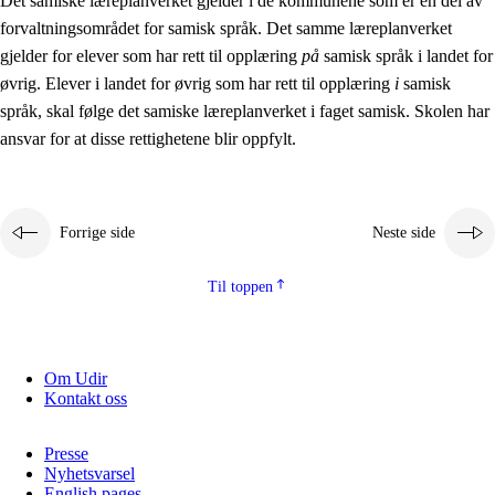
Det samiske læreplanverket gjelder i de kommunene som er en del av
forvaltningsområdet for samisk språk. Det samme læreplanverket
gjelder for elever som har rett til opplæring
på
samisk språk i landet for
øvrig. Elever i landet for øvrig som har rett til opplæring
i
samisk
språk, skal følge det samiske læreplanverket i faget samisk. Skolen har
ansvar for at disse rettighetene blir oppfylt.
Forrige side
Neste side
Til toppen
Om Udir
Kontakt oss
Presse
Nyhetsvarsel
English pages