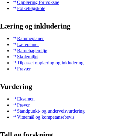
Opplæring for voksne
Folkehøgskole
Læring og inkludering
Rammeplaner
Læreplaner
Barnehagemiljø
Skolemiljø
Tilpasset opplæring og inkludering
Fravær
Vurdering
Eksamen
Prøver
Standpunkt- og underveisvurdering
Vitnemål og kompetansebevis
Tall og forskning