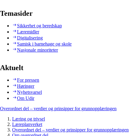
Temasider
Sikkerhet og beredskap
Læremidler
Digitalisering
Samisk i barnehage og skole
Nasjonale minoriteter
Aktuelt
For pressen
Høringer
Nyhetsvarsel
Om Udir
Overordnet del – verdier og prinsipper for grunnopplæringen
Læring og trivsel
Læreplanverket
Overordnet del – verdier og prinsipper for grunnopplæringen
Om overordnet del