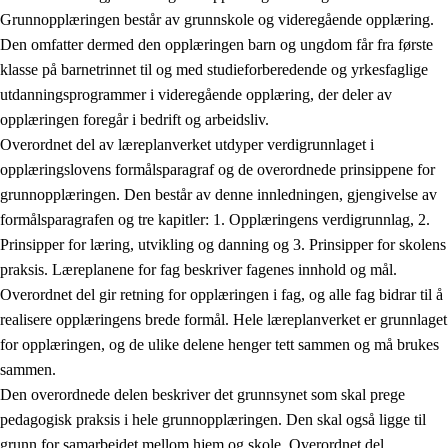
Grunnopplæringen består av grunnskole og videregående opplæring.
Den omfatter dermed den opplæringen barn og ungdom får fra første
klasse på barnetrinnet til og med studieforberedende og yrkesfaglige
utdanningsprogrammer i videregående opplæring, der deler av
opplæringen foregår i bedrift og arbeidsliv.
Overordnet del av læreplanverket utdyper verdigrunnlaget i
opplæringslovens formålsparagraf og de overordnede prinsippene for
grunnopplæringen. Den består av denne innledningen, gjengivelse av
formålsparagrafen og tre kapitler: 1. Opplæringens verdigrunnlag, 2.
Prinsipper for læring, utvikling og danning og 3. Prinsipper for skolens
praksis. Læreplanene for fag beskriver fagenes innhold og mål.
Overordnet del gir retning for opplæringen i fag, og alle fag bidrar til å
realisere opplæringens brede formål. Hele læreplanverket er grunnlaget
for opplæringen, og de ulike delene henger tett sammen og må brukes
sammen.
Den overordnede delen beskriver det grunnsynet som skal prege
pedagogisk praksis i hele grunnopplæringen. Den skal også ligge til
grunn for samarbeidet mellom hjem og skole. Overordnet del