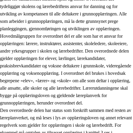
tydeliggjør skolens og lærebedriftens ansvar for danning og for
utvikling av kompetansen til alle deltakere i grunnopplæringen. Alle
som arbeider i grunnopplæringen, må la dette grunnsynet prege
planleggingen, gjennomføringen og utviklingen av opplæringen.
Hovedmålgruppen for overordnet del er alle som har et ansvar for
opplæringen: lærere, instruktører, assistenter, skoleledere, skoleeiere,
andre yrkesgrupper i skolen og lærebedrifter. Den overordnede delen
gjelder opplæringen for elever, lærlinger, lærekandidater,
praksisbrevkandidater og voksne deltakere i grunnskole, videregående
opplæring og voksenopplæring. I overordnet del brukes i hovedsak
begrepene «elev», «lærer» og «skole» om alle som deltar i opplæring,
alle ansatte, alle skoler og alle lærebedrifter. Lærerutdanningene skal
bygge på opplæringsloven og gjeldende læreplanverk for
grunnopplæringen, herunder overordnet del.
Den overordnede delen har status som forskrift sammen med resten av
læreplanverket, og må leses i lys av opplæringsloven og annet relevant
regelverk som gjelder for opplæringen i skole og lærebedrift. For
eksempel må omtalen av tilpasset opplæring i kapittel 3 ses i