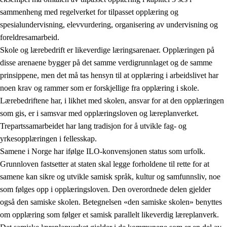
sammenheng med regelverket for tilpasset opplæring og
spesialundervisning, elevvurdering, organisering av undervisning og
foreldresamarbeid.
Skole og lærebedrift er likeverdige læringsarenaer. Opplæringen på
disse arenaene bygger på det samme verdigrunnlaget og de samme
prinsippene, men det må tas hensyn til at opplæring i arbeidslivet har
noen krav og rammer som er forskjellige fra opplæring i skole.
Lærebedriftene har, i likhet med skolen, ansvar for at den opplæringen
som gis, er i samsvar med opplæringsloven og læreplanverket.
Trepartssamarbeidet har lang tradisjon for å utvikle fag- og
yrkesopplæringen i fellesskap.
Samene i Norge har ifølge ILO-konvensjonen status som urfolk.
Grunnloven fastsetter at staten skal legge forholdene til rette for at
samene kan sikre og utvikle samisk språk, kultur og samfunnsliv, noe
som følges opp i opplæringsloven. Den overordnede delen gjelder
også den samiske skolen. Betegnelsen «den samiske skolen» benyttes
om opplæring som følger et samisk parallelt likeverdig læreplanverk.