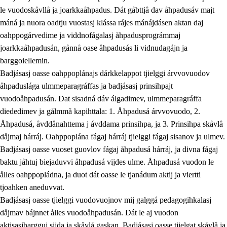
le vuodoskåvllå ja joarkkaåhpadus. Dát gåbttjå dav åhpadusáv majt
máná ja nuora oadtju vuostasj klássa rájes mánájdásen aktan daj
oahppogárvedime ja viddnofágalasj åhpadusprográmmaj
joarkkaåhpadusán, gånnå oase åhpadusás li vidnudagájn ja
barggoiellemin.
Badjásasj oasse oahppoplánajs dárkkelappot tjielggi árvvovuodov
åhpaduslága ulmmeparagráffas ja badjásasj prinsihpajt
vuodoåhpadusán. Dat sisadná dáv álgadimev, ulmmeparagráffa
diededimev ja gålmmå kapihttala: 1. Åhpadusá árvvovuodo, 2.
Åhpadusá, åvddånahttema j ávddama prinsihpa, ja 3. Prinsihpa skåvlå
dåjmaj hárráj. Oahppoplána fágaj hárráj tjielggi fágaj sisanov ja ulmev.
Badjásasj oasse vuoset guovlov fágaj åhpadusá hárráj, ja divna fágaj
baktu jåhtuj biejaduvvi åhpadusá vijdes ulme. Åhpadusá vuodon le
ålles oahppopládna, ja duot dát oasse le tjanádum aktij ja viertti
tjoahken aneduvvat.
Badjásasj oasse tjielggi vuodovuojnov mij galggá pedagogihkalasj
dåjmav bájnnet ålles vuodoåhpadusán. Dát le aj vuodon
aktisasjbargguj sijda ja skåvlå gaskan. Badjásasj oasse tjielgat skåvlå ja