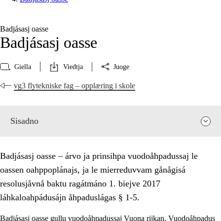
Badjásasj oasse
Badjásasj oasse
Giella
Viedtja
Juoge
vg3 flytekniske fag – opplæring i skole
Sisadno
Badjásasj oasse – árvo ja prinsihpa vuodoåhpadussaj le
oassen oahppoplánajs, ja le mierreduvvam gånågisá
resolusjåvnå baktu ragátmáno 1. biejve 2017
láhkaloahpádusájn åhpaduslágas § 1-5.
Badjásasj oasse gullu vuodoåhpadussaj Vuona rijkan. Vuodoåhpadus