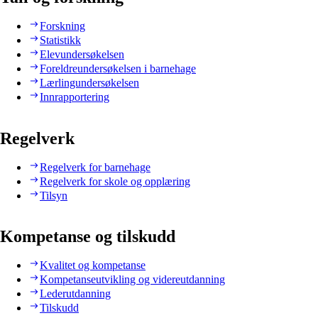
Forskning
Statistikk
Elevundersøkelsen
Foreldreundersøkelsen i barnehage
Lærlingundersøkelsen
Innrapportering
Regelverk
Regelverk for barnehage
Regelverk for skole og opplæring
Tilsyn
Kompetanse og tilskudd
Kvalitet og kompetanse
Kompetanseutvikling og videreutdanning
Lederutdanning
Tilskudd