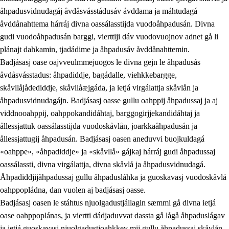
åhpadusvidnudagáj åvdåsvásstádusáv ávddama ja máhtudagá
åvddånahttema hárráj divna oassálasstijda vuodoåhpadusán. Divna
gudi vuodoåhpadusán barggi, vierttiji dáv vuodovuojnov adnet gå li
plánajt dahkamin, tjadádime ja åhpadusáv åvddånahttemin.
Badjásasj oase oajvveulmmejuogos le divna gejn le åhpadusás
åvdåsvásstadus: åhpadiddje, bagádalle, viehkkebargge,
skåvllåjådediddje, skåvllåæjgáda, ja ietjá virgálattja skåvlån ja
åhpadusvidnudagájn. Badjásasj oasse gullu oahppij åhpadussaj ja aj
viddnooahppij, oahppokandidáhtaj, barggogirjjekandidáhtaj ja
ållessjattuk oassálasstijda vuodoskåvlån, joarkkaåhpadusán ja
ållessjattugij åhpadusán. Badjásasj oasen aneduvvi buojkuldagá
«oahppe», «åhpadiddje» ja «skåvllå» gájkaj hárráj gudi åhpadussaj
oassálassti, divna virgálattja, divna skåvlå ja åhpadusvidnudagá.
Åhpadiddjijåhpadussaj gullu åhpadusláhka ja guoskavasj vuodoskåvlå
oahppopládna, dan vuolen aj badjásasj oasse.
Badjásasj oasen le stáhtus njuolgadustjállagin sæmmi gå divna ietjá
oase oahppoplánas, ja viertti dádjaduvvat dassta gå lågå åhpaduslágav
ja ietjá guoskavasj njuolgadustjoahkkev mij gullu åhpadussaj skåvlån