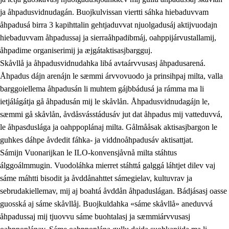
ja åhpadusvidnudagán. Buojkulvissan viertti sáhka hiebaduvvam
åhpadusá birra 3 kapihttalin gehtjaduvvat njuolgadusáj aktijvuodajn
hiebaduvvam åhpadussaj ja sierraåhpadibmáj, oahppijárvustallamij,
åhpadime organiserimij ja æjgátaktisasjbargguj.
Skåvllå ja åhpadusvidnudahka libá avtaárvvusasj åhpadusarená.
Åhpadus dájn arenájn le sæmmi árvvovuodo ja prinsihpaj milta, valla
barggoiellema åhpadusán li muhtem gájbbádusá ja rámma ma li
ietjálágátja gå åhpadusán mij le skåvlån. Åhpadusvidnudagájn le,
sæmmi gå skåvlån, åvdåsvásstádusáv jut dat åhpadus mij vatteduvvá,
le åhpasduslága ja oahppoplánaj milta. Gålmååsak aktisasjbargon le
guhkes dáhpe åvdedit fáhka- ja viddnoåhpadusáv aktisattjat.
Sámijn Vuonarijkan le ILO-konvensjåvnå milta stáhtus
álggoálmmugin. Vuodoláhka mierret stáhttá galggá láhtjet dilev vaj
sáme máhtti bisodit ja åvddånahttet sámegielav, kultuvrav ja
sebrudakiellemav, mij aj boahtá åvddån åhpaduslágan. Bádjásasj oasse
guosská aj sáme skåvllåj. Buojkuldahka «sáme skåvllå» aneduvvá
åhpadussaj mij tjuovvu sáme buohtalasj ja sæmmiárvvusasj