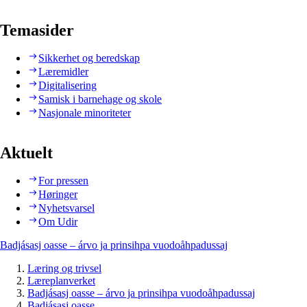
Temasider
Sikkerhet og beredskap
Læremidler
Digitalisering
Samisk i barnehage og skole
Nasjonale minoriteter
Aktuelt
For pressen
Høringer
Nyhetsvarsel
Om Udir
Badjásasj oasse – árvo ja prinsihpa vuodoåhpadussaj
Læring og trivsel
Læreplanverket
Badjásasj oasse – árvo ja prinsihpa vuodoåhpadussaj
Badjásasj oasse