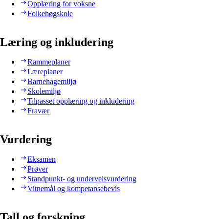
Opplæring for voksne
Folkehøgskole
Læring og inkludering
Rammeplaner
Læreplaner
Barnehagemiljø
Skolemiljø
Tilpasset opplæring og inkludering
Fravær
Vurdering
Eksamen
Prøver
Standpunkt- og underveisvurdering
Vitnemål og kompetansebevis
Tall og forskning