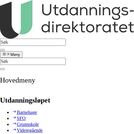
Meny
Hovedmeny
Utdanningsløpet
Barnehage
SFO
Grunnskole
Videregående