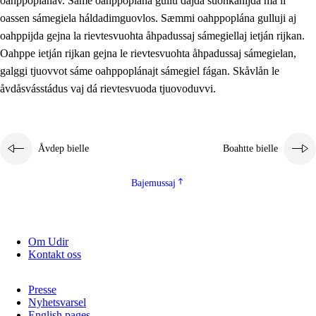
oahppoplánav. Sáme oahppoplána gullu dajda suohkanijda ma li
oassen sámegiela háldadimguovlos. Sæmmi oahppoplána gulluji aj
oahppijda gejna la rievtesvuohta åhpadussaj sámegiellaj ietján rijkan.
Oahppe ietján rijkan gejna le rievtesvuohta åhpadussaj sámegielan,
galggi tjuovvot sáme oahppoplánajt sámegiel fágan. Skåvlån le
åvdåsvásstádus vaj dá rievtesvuoda tjuovoduvvi.
Åvdep bielle
Boahtte bielle
Bajemussaj
Om Udir
Kontakt oss
Presse
Nyhetsvarsel
English pages