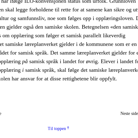
har ifølge ILO-konvensjonen status som urfolk. Grunnloven
ten skal legge forholdene til rette for at samene kan sikre og ut
ultur og samfunnsliv, noe som følges opp i opplæringsloven. 
en gjelder også den samiske skolen. Betegnelsen «den samisk
 om opplæring som følger et samisk parallelt likeverdig
et samiske læreplanverket gjelder i de kommunene som er en 
ådet for samisk språk. Det samme læreplanverket gjelder for 
 opplæring
på
samisk språk i landet for øvrig. Elever i landet f
 opplæring
i
samisk språk, skal følge det samiske læreplanverke
olen har ansvar for at disse rettighetene blir oppfylt.
e
Neste sid
Til toppen