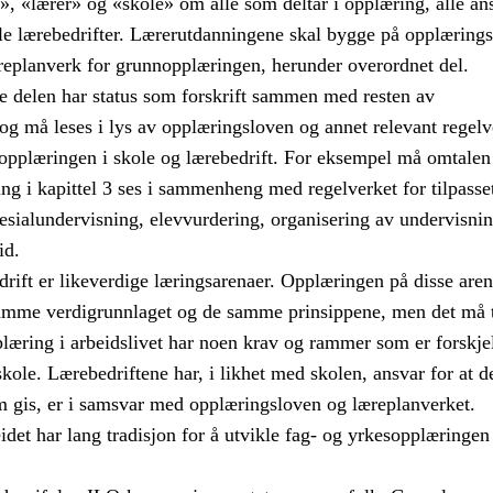
, «lærer» og «skole» om alle som deltar i opplæring, alle ans
lle lærebedrifter. Lærerutdanningene skal bygge på opplæring
replanverk for grunnopplæringen, herunder overordnet del.
 delen har status som forskrift sammen med resten av
og må leses i lys av opplæringsloven og annet relevant regelv
 opplæringen i skole og lærebedrift. For eksempel må omtalen
ing i kapittel 3 ses i sammenheng med regelverket for tilpasse
esialundervisning, elevvurdering, organisering av undervisni
id.
rift er likeverdige læringsarenaer. Opplæringen på disse are
amme verdigrunnlaget og de samme prinsippene, men det må 
plæring i arbeidslivet har noen krav og rammer som er forskje
skole. Lærebedriftene har, i likhet med skolen, ansvar for at d
 gis, er i samsvar med opplæringsloven og læreplanverket.
det har lang tradisjon for å utvikle fag- og yrkesopplæringen 