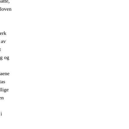
atte,
sloven
erk
 av
t
ng og
naene
tas
llige
en
i