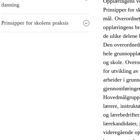
Opplæringens ver
danning
Prinsipper for s
mål. Overordnet 
Prinsipper for skolens praksis
opplæringens br
de ulike delene
Den overordnede
hele grunnopplæ
og skole. Overor
for utvikling av
arbeider i grun
gjennomføringen
Hovedmålgruppen
lærere, instrukt
og lærebedrifter
lærekandidater, 
videregående op