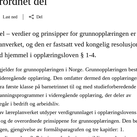
ordnet del
Last ned
Del
l – verdier og prinsipper for grunnopplæringen er
anverket, og den er fastsatt ved kongelig resolusjo
 hjemmel i opplæringsloven § 1-4.
gjelder for grunnopplæringen i Norge. Grunnopplæringen best
ideregående opplæring. Den omfatter dermed den opplæringe
a første klasse på barnetrinnet til og med studieforberedende
danningsprogrammer i videregående opplæring, der deler av
går i bedrift og arbeidsliv.
av læreplanverket utdyper verdigrunnlaget i opplæringslovens
 og de overordnede prinsippene for grunnopplæringen. Den be
en, gjengivelse av formålsparagrafen og tre kapitler: 1.