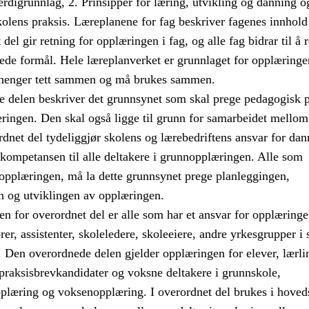
digrunnlag, 2. Prinsipper for læring, utvikling og danning o
kolens praksis. Læreplanene for fag beskriver fagenes innhold
del gir retning for opplæringen i fag, og alle fag bidrar til å r
ede formål. Hele læreplanverket er grunnlaget for opplæringe
 henger tett sammen og må brukes sammen.
 delen beskriver det grunnsynet som skal prege pedagogisk p
ringen. Den skal også ligge til grunn for samarbeidet mello
dnet del tydeliggjør skolens og lærebedriftens ansvar for da
 kompetansen til alle deltakere i grunnopplæringen. Alle som
nopplæringen, må la dette grunnsynet prege planleggingen,
 og utviklingen av opplæringen.
 for overordnet del er alle som har et ansvar for opplæringe
ører, assistenter, skoleledere, skoleeiere, andre yrkesgrupper i
. Den overordnede delen gjelder opplæringen for elever, lærli
praksisbrevkandidater og voksne deltakere i grunnskole,
plæring og voksenopplæring. I overordnet del brukes i hoved