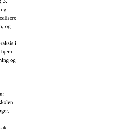
g 3.
 og
ealisere
n, og
raksis i
m hjem
nning og
n:
 skolen
nger,
sak