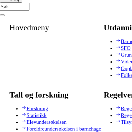
Hovedmeny
Utdanni
Barn
SFO
Grun
Vide
Oppl
Folk
Tall og forskning
Regelve
Forskning
Rege
Statistikk
Rege
Elevundersøkelsen
Tilsy
Foreldreundersøkelsen i barnehage