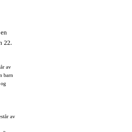
 en
n 22.
år av
n barn
 og
står av