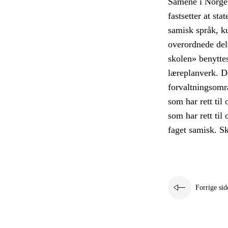
Samene i Norge 
fastsetter at sta
samisk språk, k
overordnede del
skolen» benyttes
læreplanverk. D
forvaltningsomr
som har rett til
som har rett til
faget samisk. Sk
Forrige sid