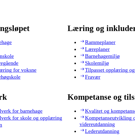
ngsløpet
Læring og inklude
ehage
Rammeplaner
Læreplaner
nskole
Barnehagemiljø
regående
Skolemiljø
æring for voksne
Tilpasset opplæring og
ehøgskole
Fravær
rk
Kompetanse og til
lverk for barnehage
Kvalitet og kompetans
lverk for skole og opplæring
Kompetanseutvikling 
videreutdanning
n
Lederutdanning