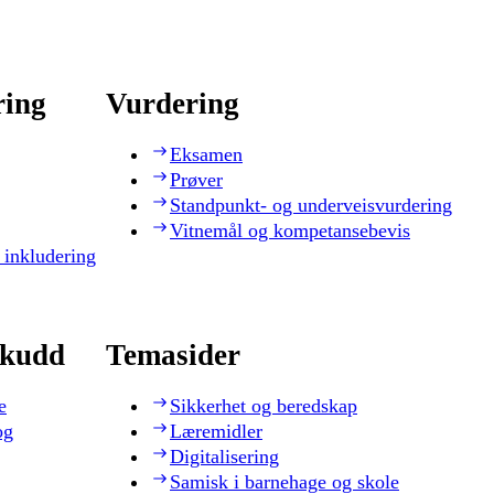
ring
Vurdering
Eksamen
Prøver
Standpunkt- og underveisvurdering
Vitnemål og kompetansebevis
 inkludering
skudd
Temasider
e
Sikkerhet og beredskap
og
Læremidler
Digitalisering
Samisk i barnehage og skole