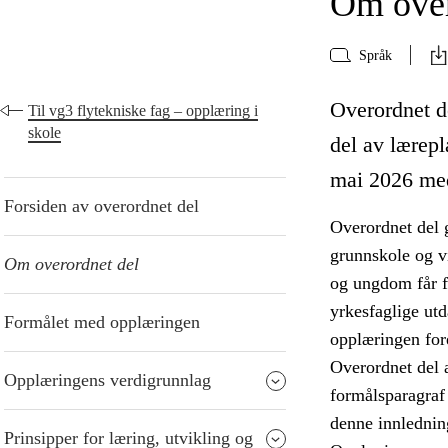
Om over
Språk
Overordnet de
Til vg3 flytekniske fag – opplæring i
skole
del av lærepl
mai 2026 med
Forsiden av overordnet del
Overordnet del 
grunnskole og v
Om overordnet del
og ungdom får fr
yrkesfaglige ut
Formålet med opplæringen
opplæringen fore
Overordnet del 
Opplæringens verdigrunnlag
formålsparagraf
denne innledning
Prinsipper for læring, utvikling og