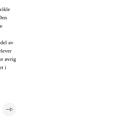
vikle
Den
e
del av
elever
or øvrig
t i
e