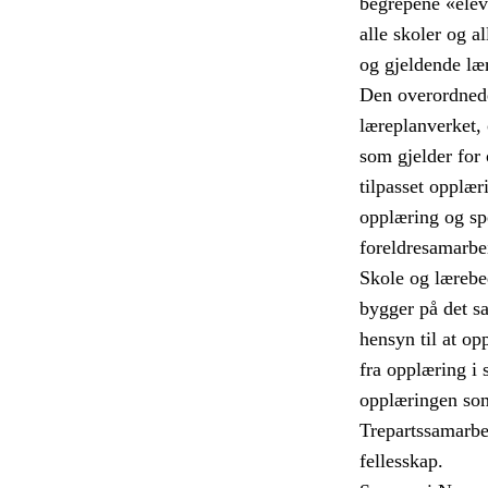
begrepene «elev»
alle skoler og a
og gjeldende læ
Den overordnede
læreplanverket, 
som gjelder for
tilpasset opplær
opplæring og sp
foreldresamarbe
Skole og lærebed
bygger på det s
hensyn til at op
fra opplæring i 
opplæringen som
Trepartssamarbei
fellesskap.