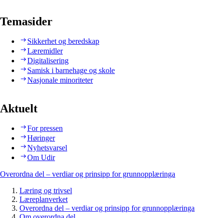
Temasider
Sikkerhet og beredskap
Læremidler
Digitalisering
Samisk i barnehage og skole
Nasjonale minoriteter
Aktuelt
For pressen
Høringer
Nyhetsvarsel
Om Udir
Overordna del – verdiar og prinsipp for grunnopplæringa
Læring og trivsel
Læreplanverket
Overordna del – verdiar og prinsipp for grunnopplæringa
Om overordna del