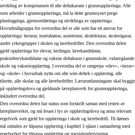
utvikling av kompetansen til alle deltakarane i grunnopplæringa. Alle
som arbeider i grunnopplæringa, må la dette grunnsynet prege
planlegginga, gjennomføringa og utviklinga av opplæringa.
Hovudmålgruppa for overordna del er alle som har eit ansvar for
opplæringa: lærarar, instruktørar, assistentar, skoleleiarar, skoleeigarar,
andre yrkesgrupper i skolen og lærebedrifter. Den overordna delen
gjeld opplæringa for elevar, lærlingar, lærekandidatar,
praksisbrevkandidatar og vaksne deltakarar i grunnskole, vidaregåande
skole og vaksenopplæring. I overordna del er omgrepa «elev», «lærar»
og «skole» i hovudsak nytta om alle som deltek i opplæring, alle
tilsette, alle skolar og alle lærebedrifter. Lærarutdanningane skal byggje
på opplæringslova og gjeldande læreplanverk for grunnopplæringa,
inkludert overordna del.
Den overordna delen har status som forskrift saman med resten av
læreplanverket, og må lesast i lys av opplæringslova og anna relevant
regelverk som gjeld for opplæringa i skole og lærebedrift. Til dømes
må omtalen av tilpassa opplæring i kapittel 3 sjåast i samanheng med
regelverket for tilpassa opplæring og spesialundervisning,