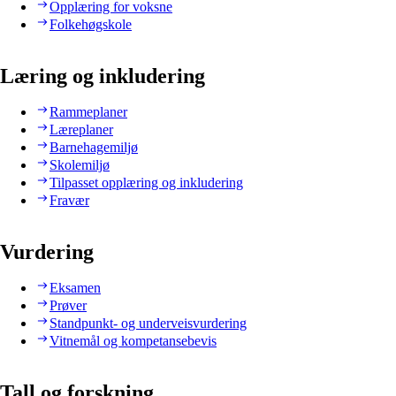
Opplæring for voksne
Folkehøgskole
Læring og inkludering
Rammeplaner
Læreplaner
Barnehagemiljø
Skolemiljø
Tilpasset opplæring og inkludering
Fravær
Vurdering
Eksamen
Prøver
Standpunkt- og underveisvurdering
Vitnemål og kompetansebevis
Tall og forskning