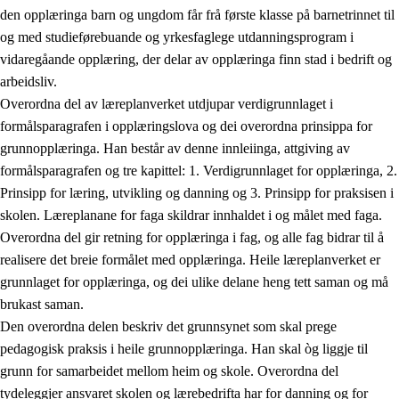
den opplæringa barn og ungdom får frå første klasse på barnetrinnet til
og med studieførebuande og yrkesfaglege utdanningsprogram i
vidaregåande opplæring, der delar av opplæringa finn stad i bedrift og
arbeidsliv.
Overordna del av læreplanverket utdjupar verdigrunnlaget i
formålsparagrafen i opplæringslova og dei overordna prinsippa for
grunnopplæringa. Han består av denne innleiinga, attgiving av
formålsparagrafen og tre kapittel: 1. Verdigrunnlaget for opplæringa, 2.
Prinsipp for læring, utvikling og danning og 3. Prinsipp for praksisen i
skolen. Læreplanane for faga skildrar innhaldet i og målet med faga.
Overordna del gir retning for opplæringa i fag, og alle fag bidrar til å
realisere det breie formålet med opplæringa. Heile læreplanverket er
grunnlaget for opplæringa, og dei ulike delane heng tett saman og må
brukast saman.
Den overordna delen beskriv det grunnsynet som skal prege
pedagogisk praksis i heile grunnopplæringa. Han skal òg liggje til
grunn for samarbeidet mellom heim og skole. Overordna del
tydeleggjer ansvaret skolen og lærebedrifta har for danning og for