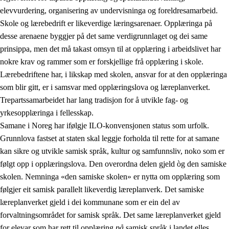
elevvurdering, organisering av undervisninga og foreldresamarbeid.
Skole og lærebedrift er likeverdige læringsarenaer. Opplæringa på
desse arenaene byggjer på det same verdigrunnlaget og dei same
prinsippa, men det må takast omsyn til at opplæring i arbeidslivet har
nokre krav og rammer som er forskjellige frå opplæring i skole.
Lærebedriftene har, i likskap med skolen, ansvar for at den opplæringa
som blir gitt, er i samsvar med opplæringslova og læreplanverket.
Trepartssamarbeidet har lang tradisjon for å utvikle fag- og
yrkesopplæringa i fellesskap.
Samane i Noreg har ifølgje ILO-konvensjonen status som urfolk.
Grunnlova fastset at staten skal leggje forholda til rette for at samane
kan sikre og utvikle samisk språk, kultur og samfunnsliv, noko som er
følgt opp i opplæringslova. Den overordna delen gjeld òg den samiske
skolen. Nemninga «den samiske skolen» er nytta om opplæring som
følgjer eit samisk parallelt likeverdig læreplanverk. Det samiske
læreplanverket gjeld i dei kommunane som er ein del av
forvaltningsområdet for samisk språk. Det same læreplanverket gjeld
for elevar som har rett til opplæring
på
samisk språk i landet elles.