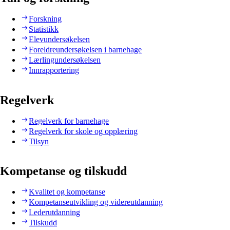
Forskning
Statistikk
Elevundersøkelsen
Foreldreundersøkelsen i barnehage
Lærlingundersøkelsen
Innrapportering
Regelverk
Regelverk for barnehage
Regelverk for skole og opplæring
Tilsyn
Kompetanse og tilskudd
Kvalitet og kompetanse
Kompetanseutvikling og videreutdanning
Lederutdanning
Tilskudd