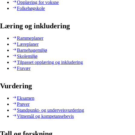
Opplæring for voksne
Folkehøgskole
Læring og inkludering
Rammeplaner
Læreplaner
Barnehagemiljø
Skolemiljø
Tilpasset opplæring og inkludering
Fravær
Vurdering
Eksamen
Prøver
Standpunkt- og underveisvurdering
Vitnemål og kompetansebevis
Tall og forskning