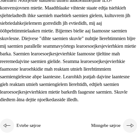
Saemieh Nöörjesne statusem utnieh aalkoealmetjinie ILO-
konvensjovnen mietie. Maadthlaake vihteste staate edtja tsiehkieh
sjïehteladtedh ihke saemieh maehtieh saemien gïelem, kultuvrem jïh
siebriedahkejielemem gorredidh jïh evtiedidh, mij aaj
ööhpehtimmielaaken mietie. Bijjemes bielie aaj faamosne saemien
skuvlesne. Dïejvese "dïhte saemien skuvle" nuhtjie lïerehtimmien bïjre
mij saemien parallelle seammavyörtegs learoesoejkesjevierhkien mietie
barka. Saemien learoesoejkesjevierhkie faamosne tjïeltine mah
reeremedajvine saemien gïelide. Seamma learoesoejkesjevierhkie
faamosne learoehkidie mah reaktam utnieh lïerehtimmiem
saemiengïelesne abpe laantesne. Learohkh jeatjah dajvine laantesne
gïeh reaktam utnieh saemiengïelem lïerehtidh, edtjieh saemien
learoesoejkesjevierhkien mietie barkedh faagesne saemien. Skuvle
dïedtem åtna dejtie njoelkedasside illedh.
Evtebe sæjroe
Minngebe sæjroe