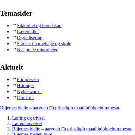
Temasider
Sikkerhet og beredskap
Læremidler
Digitalisering
Samisk i barnehage og skole
Nasjonale minoriteter
Aktuelt
For pressen
Høringer
Nyhetsvarsel
Om Udir
Bijjemes bielie – aarvoeh jïh prinsihph maadthööhpehtimmesne
Læring og trivsel
Læreplanverket
Bijjemes bielie – aarvoeh jïh prinsihph maadthööhpehtimmesne
Bijjemes bielien bïjre