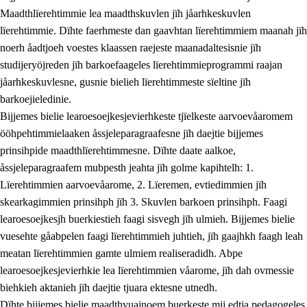
Maadthlïerehtimmie lea maadthskuvlen jïh jåarhkeskuvlen
lïerehtimmie. Dïhte faerhmeste dan gaavhtan lïerehtimmiem maanah jïh
noerh åadtjoeh voestes klaassen raejeste maanadaltesisnie jïh
studijeryöjreden jïh barkoefaageles lïerehtimmieprogrammi raajan
jåarhkeskuvlesne, gusnie bielieh lïerehtimmeste sïeltine jïh
barkoejieledinie.
Bijjemes bielie learoesoejkesjevierhkeste tjïelkeste aarvoevåaromem
ööhpehtimmielaaken åssjeleparagraafesne jïh daejtie bijjemes
prinsihpide maadthlïerehtimmesne. Dïhte daate aalkoe,
åssjeleparagraafem mubpesth jeahta jïh golme kapihtelh: 1.
Lïerehtimmien aarvoevåarome, 2. Lïeremen, evtiedimmien jïh
skearkagimmien prinsihph jïh 3. Skuvlen barkoen prinsihph. Faagi
learoesoejkesjh buerkiestieh faagi sisvegh jïh ulmieh. Bijjemes bielie
vuesehte gåabpelen faagi lïerehtimmieh juhtieh, jïh gaajhkh faagh leah
meatan lïerehtimmien gamte ulmiem realiseradidh. Abpe
learoesoejkesjevierhkie lea lïerehtimmien våarome, jïh dah ovmessie
biehkieh aktanieh jïh daejtie tjuara ektesne utnedh.
Dïhte bijjemes bielie maadthvuajnoem buerkeste mij edtja pedagogeles