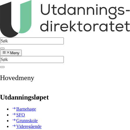
Meny
Hovedmeny
Utdanningsløpet
Barnehage
SFO
Grunnskole
Videregående