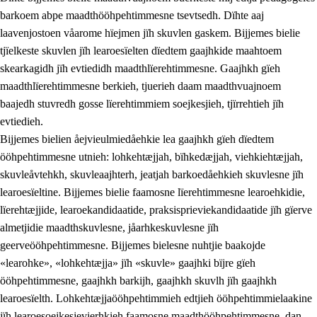
barkoem abpe maadthööhpehtimmesne tsevtsedh. Dïhte aaj
laavenjostoen våarome hïejmen jïh skuvlen gaskem. Bijjemes bielie
tjïelkeste skuvlen jïh learoesïelten dïedtem gaajhkide maahtoem
skearkagidh jïh evtiedidh maadthlïerehtimmesne. Gaajhkh gïeh
maadthlïerehtimmesne berkieh, tjuerieh daam maadthvuajnoem
baajedh stuvredh gosse lïerehtimmiem soejkesjieh, tjïrrehtieh jïh
evtiedieh.
Bijjemes bielien åejvieulmiedåehkie lea gaajhkh gïeh dïedtem
ööhpehtimmesne utnieh: lohkehtæjjah, bïhkedæjjah, viehkiehtæjjah,
skuvleåvtehkh, skuvleaajhterh, jeatjah barkoedåehkieh skuvlesne jïh
learoesïeltine. Bijjemes bielie faamosne lïerehtimmesne learoehkidie,
lïerehtæjjide, learoekandidaatide, praksisprieviekandidaatide jïh gïerve
almetjidie maadthskuvlesne, jåarhkeskuvlesne jïh
geerveööhpehtimmesne. Bijjemes bielesne nuhtjie baakojde
«learohke», «lohkehtæjja» jïh «skuvle» gaajhki bïjre gïeh
ööhpehtimmesne, gaajhkh barkijh, gaajhkh skuvlh jïh gaajhkh
learoesïelth. Lohkehtæjjaööhpehtimmieh edtjieh ööhpehtimmielaakine
jïh learoesoejkesjevierhkieh faamosne maadthööhpehtimmesne, dan