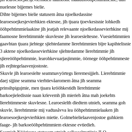
nuelesne bijjemes bielie.
Dïhte bijjemes bielie statusem åtna njoelkedassine
learoesoejkesjevierhkien ektesne, jïh tjuara tjoevkesisnie lohkedh
ööhpehtimmielaakine jïh jeatjah relevaante njoelkedassevierhkine mij
faamosne lïerehtimmide skuvlesne jïh learoesïeltesne. Vuesiehtimmien
gaavhtan tjuara jiehtege sjïehtedamme lïerehtimmien bïjre kapihtelisnie
3 aktene njoelkedassevierhkine sjïehtedamme lïerehtimmie jïh
sjïereööhpehtimmie, learohkevuarjasjimmie, öörnege ööhpehtimmeste
jïh eejhtegelaavenjostoste.
Skuvle jïh learoesïelte seammavyörtegs lïeremesijjieh. Lïerehtimmie
daej sijjine seamma vierhtievåaromem åtna jïh seamma
prinsihpigujmie, men tjuara krööhkestidh lïerehtimmie
barkoejieledisnie naan krïevemh jïh mierieh åtna mah joekehts
lïerehtimmeste skuvlesne. Learoesïelth dïedtem utnieh, seamma goh
skuvle, lïerehtimmie mij vadtasåvva lea ööhpehtimmielaaken jïh
learoesoejkesjevierhkien mietie. Golmebielielaavenjostoe guhkiem
faage- jïh barkoeööhpehtimmiem ektesne evtiedieh.