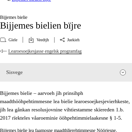
Bijjemes bielie
Bijjemes bielien bïjre
Gïele
Veedtjh
Juekieh
Learoesoejkesjasse engelsk programfag
Sisvege
Bijjemes bielie – aarvoeh jïh prinsihph
maadthööhpehtimmesne lea bielie learoesoejkesjevierhkeste,
jïh lea gånkan resolusjovnine vihtiestamme skïereden 1.b.
2017 rïekteles våaroeminie ööhpehtimmielaakesne § 1-5.
Bijjemes bielie lea faamosne maadthlïerehtimmesne Nöörjesne.