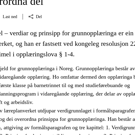
ordna del
Last ned
Del
 – verdiar og prinsipp for grunnopplæringa er ein
rket, og han er fastsett ved kongeleg resolusjon 2
mel i opplæringslova § 1-4.
jeld for grunnopplæringa i Noreg. Grunnopplæringa består av
idaregåande opplæring. Ho omfattar dermed den opplæringa 
ørste klasse på barnetrinnet til og med studieførebuande og
danningsprogram i vidaregåande opplæring, der delar av oppl
ft og arbeidsliv.
v læreplanverket utdjupar verdigrunnlaget i formålsparagrafen
og dei overordna prinsippa for grunnopplæringa. Han består 
, attgiving av formålsparagrafen og tre kapittel: 1. Verdigrun