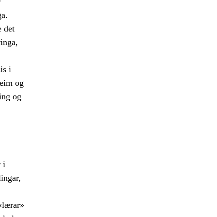
r
ga.
e det
inga,
s i
heim og
ing og
 i
ingar,
«lærar»