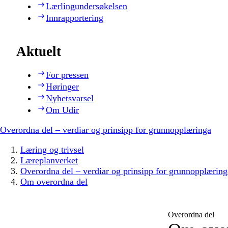
Lærlingundersøkelsen
Innrapportering
Aktuelt
For pressen
Høringer
Nyhetsvarsel
Om Udir
Overordna del – verdiar og prinsipp for grunnopplæringa
Læring og trivsel
Læreplanverket
Overordna del – verdiar og prinsipp for grunnopplæring
Om overordna del
Overordna del