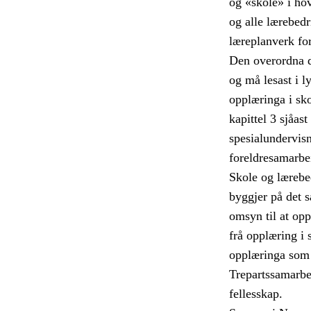
og «skole» i hov
og alle lærebed
læreplanverk fo
Den overordna d
og må lesast i l
opplæringa i sko
kapittel 3 sjåas
spesialundervis
foreldresamarbe
Skole og lærebe
byggjer på det 
omsyn til at opp
frå opplæring i 
opplæringa som 
Trepartssamarbei
fellesskap.