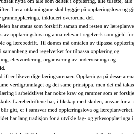
udsak nytta om alle som deltek i opplæring, alle tilsette, alle
rifter. Lærarutdanningane skal byggje på opplæringslova og g
r grunnopplæringa, inkludert overordna del.
elen har status som forskrift saman med resten av læreplanve
ys av opplæringslova og anna relevant regelverk som gjeld for
le og lærebedrift. Til dømes må omtalen av tilpassa opplærin
t i samanheng med regelverket for tilpassa opplæring og
ning, elevvurdering, organisering av undervisninga og
id.
drift er likeverdige læringsarenaer. Opplæringa på desse aren
same verdigrunnlaget og dei same prinsippa, men det må takas
læring i arbeidslivet har nokre krav og rammer som er forskje
skole. Lærebedriftene har, i likskap med skolen, ansvar for at
blir gitt, er i samsvar med opplæringslova og læreplanverket.
det har lang tradisjon for å utvikle fag- og yrkesopplæringa i