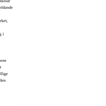
 skolar
jeldande
rket,
g i
aene
t
llige
 den