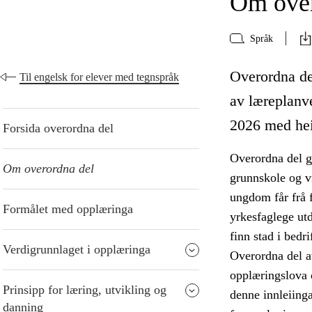
Om over
Språk
Overordna del
Til engelsk for elever med tegnspråk
av læreplanve
2026 med hei
Forsida overordna del
Overordna del g
Om overordna del
grunnskole og v
ungdom får frå f
Formålet med opplæringa
yrkesfaglege ut
finn stad i bedri
Verdigrunnlaget i opplæringa
Overordna del a
opplæringslova 
Prinsipp for læring, utvikling og
denne innleiinga
danning