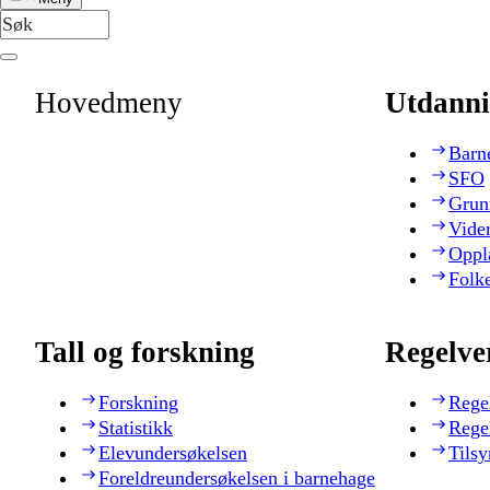
Hovedmeny
Utdanni
Barn
SFO
Grun
Vide
Oppl
Folk
Tall og forskning
Regelve
Forskning
Rege
Statistikk
Rege
Elevundersøkelsen
Tilsy
Foreldreundersøkelsen i barnehage