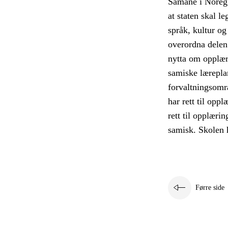
Samane i Noreg 
at staten skal l
språk, kultur o
overordna delen
nytta om opplæri
samiske lærepla
forvaltningsomr
har rett til opp
rett til opplæri
samisk. Skolen h
Førre side