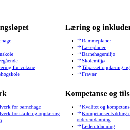
ngsløpet
Læring og inklude
ehage
Rammeplaner
Læreplaner
nskole
Barnehagemiljø
regående
Skolemiljø
æring for voksne
Tilpasset opplæring og
ehøgskole
Fravær
rk
Kompetanse og til
lverk for barnehage
Kvalitet og kompetans
lverk for skole og opplæring
Kompetanseutvikling 
videreutdanning
n
Lederutdanning