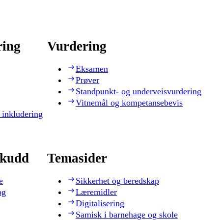
ring
Vurdering
Eksamen
Prøver
Standpunkt- og underveisvurdering
Vitnemål og kompetansebevis
 inkludering
skudd
Temasider
e
Sikkerhet og beredskap
og
Læremidler
Digitalisering
Samisk i barnehage og skole