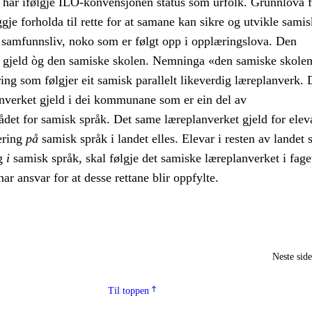
har ifølgje ILO-konvensjonen status som urfolk. Grunnlova f
eggje forholda til rette for at samane kan sikre og utvikle samis
g samfunnsliv, noko som er følgt opp i opplæringslova. Den
 gjeld òg den samiske skolen. Nemninga «den samiske skolen
ng som følgjer eit samisk parallelt likeverdig læreplanverk. 
nverket gjeld i dei kommunane som er ein del av
ådet for samisk språk. Det same læreplanverket gjeld for ele
læring
på
samisk språk i landet elles. Elevar i resten av landet
ng
i
samisk språk, skal følgje det samiske læreplanverket i fage
ar ansvar for at desse rettane blir oppfylte.
Neste sid
Til toppen