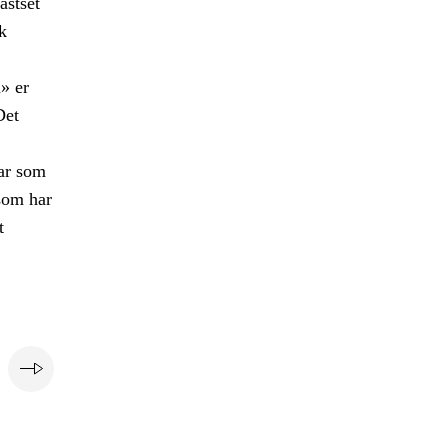
astset
k
» er
Det
var som
 som har
t
e