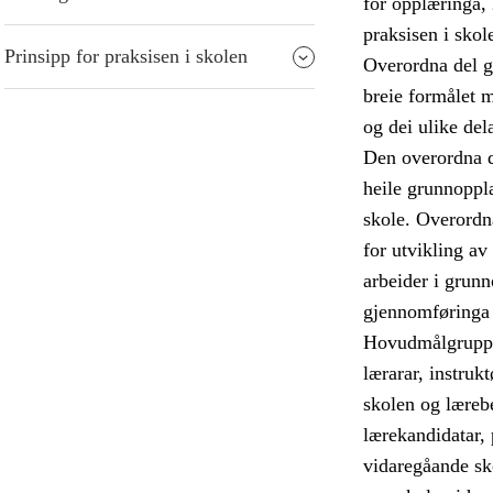
for opplæringa, 
praksisen i skol
Prinsipp for praksisen i skolen
Overordna del gir
breie formålet 
og dei ulike de
Den overordna d
heile grunnoppl
skole. Overordna
for utvikling av
arbeider i grun
gjennomføringa 
Hovudmålgruppa 
lærarar, instrukt
skolen og lærebe
lærekandidatar, 
vidaregåande sk