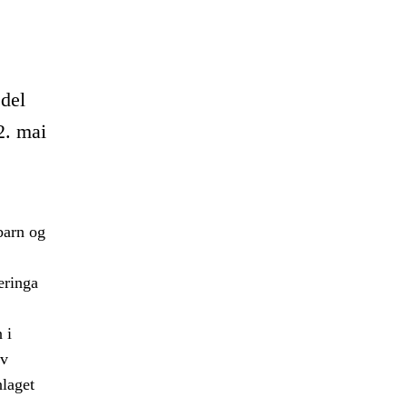
 del
2. mai
barn og
æringa
 i
av
nlaget