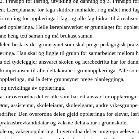
2. Prinsipp for læring, utvikling og danning og 3. Prinsipp fo
en. Læreplanane for faga skildrar innhaldet i og målet med fa
 retning for opplæringa i fag, og alle fag bidrar til å realiser
med opplæringa. Heile læreplanverket er grunnlaget for opplær
lane heng tett saman og må brukast saman.
elen beskriv det grunnsynet som skal prege pedagogisk praksi
æringa. Han skal òg liggje til grunn for samarbeidet mellom 
 del tydeleggjer ansvaret skolen og lærebedrifta har for dann
 kompetansen til alle deltakarane i grunnopplæringa. Alle som
nopplæringa, må la dette grunnsynet prege planlegginga,
og utviklinga av opplæringa.
for overordna del er alle som har eit ansvar for opplæringa:
ørar, assistentar, skoleleiarar, skoleeigarar, andre yrkesgrupper
drifter. Den overordna delen gjeld opplæringa for elevar, lærl
praksisbrevkandidatar og vaksne deltakarar i grunnskole,
ole og vaksenopplæring. I overordna del er omgrepa «elev», 