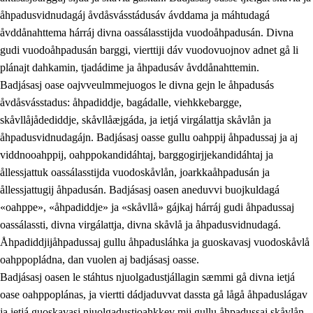
åhpadusvidnudagáj åvdåsvásstádusáv ávddama ja máhtudagá
åvddånahttema hárráj divna oassálasstijda vuodoåhpadusán. Divna
gudi vuodoåhpadusán barggi, vierttiji dáv vuodovuojnov adnet gå li
plánajt dahkamin, tjadádime ja åhpadusáv åvddånahttemin.
Badjásasj oase oajvveulmmejuogos le divna gejn le åhpadusás
åvdåsvásstadus: åhpadiddje, bagádalle, viehkkebargge,
skåvllåjådediddje, skåvllåæjgáda, ja ietjá virgálattja skåvlån ja
åhpadusvidnudagájn. Badjásasj oasse gullu oahppij åhpadussaj ja aj
viddnooahppij, oahppokandidáhtaj, barggogirjjekandidáhtaj ja
ållessjattuk oassálasstijda vuodoskåvlån, joarkkaåhpadusán ja
ållessjattugij åhpadusán. Badjásasj oasen aneduvvi buojkuldagá
«oahppe», «åhpadiddje» ja «skåvllå» gájkaj hárráj gudi åhpadussaj
oassálassti, divna virgálattja, divna skåvlå ja åhpadusvidnudagá.
Åhpadiddjijåhpadussaj gullu åhpadusláhka ja guoskavasj vuodoskåvlå
oahppopládna, dan vuolen aj badjásasj oasse.
Badjásasj oasen le stáhtus njuolgadustjállagin sæmmi gå divna ietjá
oase oahppoplánas, ja viertti dádjaduvvat dassta gå lågå åhpaduslágav
ja ietjá guoskavasj njuolgadustjoahkkev mij gullu åhpadussaj skåvlån