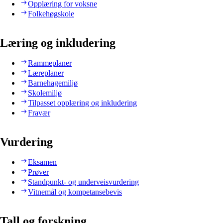
Opplæring for voksne
Folkehøgskole
Læring og inkludering
Rammeplaner
Læreplaner
Barnehagemiljø
Skolemiljø
Tilpasset opplæring og inkludering
Fravær
Vurdering
Eksamen
Prøver
Standpunkt- og underveisvurdering
Vitnemål og kompetansebevis
Tall og forskning