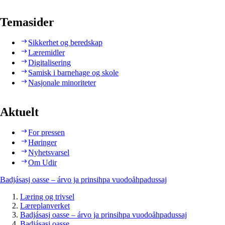
Temasider
Sikkerhet og beredskap
Læremidler
Digitalisering
Samisk i barnehage og skole
Nasjonale minoriteter
Aktuelt
For pressen
Høringer
Nyhetsvarsel
Om Udir
Badjásasj oasse – árvo ja prinsihpa vuodoåhpadussaj
Læring og trivsel
Læreplanverket
Badjásasj oasse – árvo ja prinsihpa vuodoåhpadussaj
Badjásasj oasse