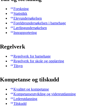
Forskning
Statistikk
Elevundersøkelsen
Foreldreundersøkelsen i barnehage
Lærlingundersøkelsen
Innrapportering
Regelverk
Regelverk for barnehage
Regelverk for skole og opplæring
Tilsyn
Kompetanse og tilskudd
Kvalitet og kompetanse
Kompetanseutvikling og videreutdanning
Lederutdanning
Tilskudd