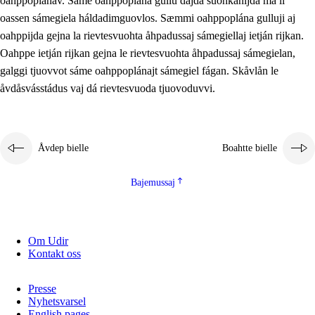
oahppoplánav. Sáme oahppoplána gullu dajda suohkanijda ma li
oassen sámegiela háldadimguovlos. Sæmmi oahppoplána gulluji aj
oahppijda gejna la rievtesvuohta åhpadussaj sámegiellaj ietján rijkan.
Oahppe ietján rijkan gejna le rievtesvuohta åhpadussaj sámegielan,
galggi tjuovvot sáme oahppoplánajt sámegiel fágan. Skåvlån le
åvdåsvásstádus vaj dá rievtesvuoda tjuovoduvvi.
Åvdep bielle
Boahtte bielle
Bajemussaj
Om Udir
Kontakt oss
Presse
Nyhetsvarsel
English pages