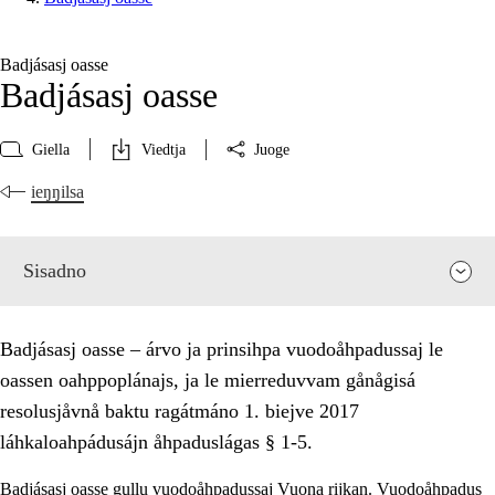
Badjásasj oasse
Badjásasj oasse
Giella
Viedtja
Juoge
ieŋŋilsa
Sisadno
Badjásasj oasse – árvo ja prinsihpa vuodoåhpadussaj le
oassen oahppoplánajs, ja le mierreduvvam gånågisá
resolusjåvnå baktu ragátmáno 1. biejve 2017
láhkaloahpádusájn åhpaduslágas § 1-5.
Badjásasj oasse gullu vuodoåhpadussaj Vuona rijkan. Vuodoåhpadus