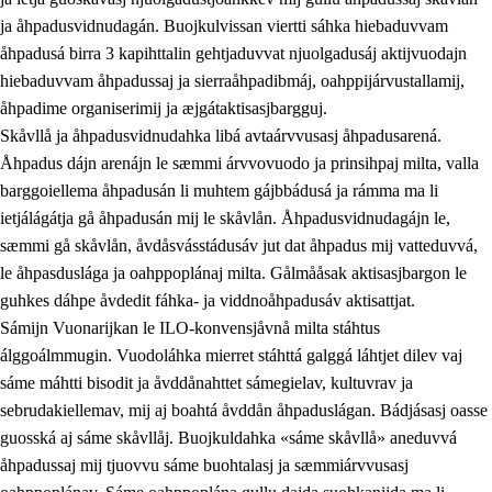
ja åhpadusvidnudagán. Buojkulvissan viertti sáhka hiebaduvvam
åhpadusá birra 3 kapihttalin gehtjaduvvat njuolgadusáj aktijvuodajn
hiebaduvvam åhpadussaj ja sierraåhpadibmáj, oahppijárvustallamij,
åhpadime organiserimij ja æjgátaktisasjbargguj.
Skåvllå ja åhpadusvidnudahka libá avtaárvvusasj åhpadusarená.
Åhpadus dájn arenájn le sæmmi árvvovuodo ja prinsihpaj milta, valla
barggoiellema åhpadusán li muhtem gájbbádusá ja rámma ma li
ietjálágátja gå åhpadusán mij le skåvlån. Åhpadusvidnudagájn le,
sæmmi gå skåvlån, åvdåsvásstádusáv jut dat åhpadus mij vatteduvvá,
le åhpasduslága ja oahppoplánaj milta. Gålmååsak aktisasjbargon le
guhkes dáhpe åvdedit fáhka- ja viddnoåhpadusáv aktisattjat.
Sámijn Vuonarijkan le ILO-konvensjåvnå milta stáhtus
álggoálmmugin. Vuodoláhka mierret stáhttá galggá láhtjet dilev vaj
sáme máhtti bisodit ja åvddånahttet sámegielav, kultuvrav ja
sebrudakiellemav, mij aj boahtá åvddån åhpaduslágan. Bádjásasj oasse
guosská aj sáme skåvllåj. Buojkuldahka «sáme skåvllå» aneduvvá
åhpadussaj mij tjuovvu sáme buohtalasj ja sæmmiárvvusasj