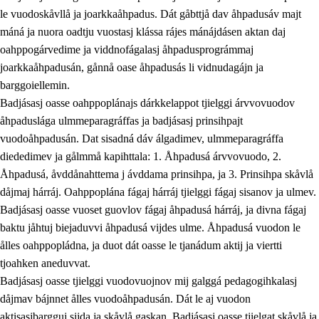
le vuodoskåvllå ja joarkkaåhpadus. Dát gåbttjå dav åhpadusáv majt
máná ja nuora oadtju vuostasj klássa rájes mánájdásen aktan daj
oahppogárvedime ja viddnofágalasj åhpadusprográmmaj
joarkkaåhpadusán, gånnå oase åhpadusás li vidnudagájn ja
barggoiellemin.
Badjásasj oasse oahppoplánajs dárkkelappot tjielggi árvvovuodov
åhpaduslága ulmmeparagráffas ja badjásasj prinsihpajt
vuodoåhpadusán. Dat sisadná dáv álgadimev, ulmmeparagráffa
diededimev ja gålmmå kapihttala: 1. Åhpadusá árvvovuodo, 2.
Åhpadusá, åvddånahttema j ávddama prinsihpa, ja 3. Prinsihpa skåvlå
dåjmaj hárráj. Oahppoplána fágaj hárráj tjielggi fágaj sisanov ja ulmev.
Badjásasj oasse vuoset guovlov fágaj åhpadusá hárráj, ja divna fágaj
baktu jåhtuj biejaduvvi åhpadusá vijdes ulme. Åhpadusá vuodon le
ålles oahppopládna, ja duot dát oasse le tjanádum aktij ja viertti
tjoahken aneduvvat.
Badjásasj oasse tjielggi vuodovuojnov mij galggá pedagogihkalasj
dåjmav bájnnet ålles vuodoåhpadusán. Dát le aj vuodon
aktisasjbargguj sijda ja skåvlå gaskan. Badjásasj oasse tjielgat skåvlå ja