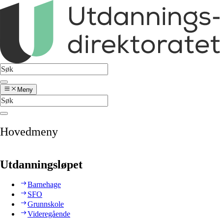
Meny
Hovedmeny
Utdanningsløpet
Barnehage
SFO
Grunnskole
Videregående